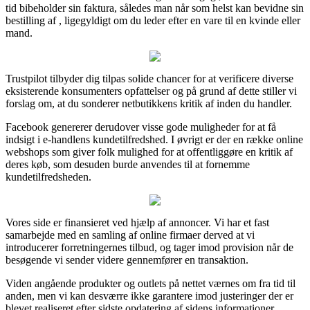
tid bibeholder sin faktura, således man når som helst kan bevidne sin
bestilling af , ligegyldigt om du leder efter en vare til en kvinde eller
mand.
Trustpilot tilbyder dig tilpas solide chancer for at verificere diverse
eksisterende konsumenters opfattelser og på grund af dette stiller vi
forslag om, at du sonderer netbutikkens kritik af inden du handler.
Facebook genererer derudover visse gode muligheder for at få
indsigt i e-handlens kundetilfredshed. I øvrigt er der en række online
webshops som giver folk mulighed for at offentliggøre en kritik af
deres køb, som desuden burde anvendes til at fornemme
kundetilfredsheden.
Vores side er finansieret ved hjælp af annoncer. Vi har et fast
samarbejde med en samling af online firmaer derved at vi
introducerer forretningernes tilbud, og tager imod provision når de
besøgende vi sender videre gennemfører en transaktion.
Viden angående produkter og outlets på nettet værnes om fra tid til
anden, men vi kan desværre ikke garantere imod justeringer der er
blevet realiseret efter sidste opdatering af sidens informationer.