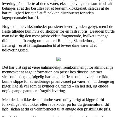
levering på de fleste af deres varer, eksempelvis , men som trods alt
betinges af at der bestilles før et bestemt klokkeslæt, således at de
har mulighed for at nå at få pakken distribueret forinden
lagerpersonalet har fri.
Nogle online virksomheder præsterer levering uden gebyr, men i de
fleste tilfælde kun hvis du shopper for en fastsat pris. Desuden burde
man udse dig den mest prisbevidste fragtmetode, hvilket i mange
tilfælde – uafhængig om man er i Randers, Skanderborg eller
Lemvig – er at få fragtmanden til at levere dine varer til et
udleveringssted.
Det har vist sig at være ualmindeligt fremkommeligt for almindelige
mennesker at søge information om priser hos diverse internet
virksomheder, og følgelig har langt de fleste online varehuse ikke
kunne slippe for at nedbringe prisniveauet på varerne – til drenge og
piger, lige så vel som til kvinder og mænd – en hel del, og endda
nogle gange garantere fragtfri levering.
Men det kan ikke desto mindre være udbytterigt at kigge forbi
forskellige netbutikker efter rabatkoder på før du gennemfører dit
køb, sådan at du er velinformeret til at antage den prisbilligste pris.