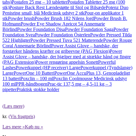
tabs)
Postafen 25 mg – 10 tabletter
Postafen Tabletter 25 mg (100
stk)
Posture Back Rest Lændestøtte til Stol og Bilsæde
Potenz Duo
Penisring small, blå Medicinsk udstyr 2 stk
Pour-on applikator 1
stk
Powder brush
Powder Brush 182 Nilens Jord
Powder Brush B.
Hofmann
Powder Eye Shadow Apricot 54 Annemarie
Börlind
Powder Foundation Disa
Powder Foundation Saga
Powder
Foundation Svea
Powder Foundation Österlen
Powder Pressed Tilda
522 Highligter
Powder Pressed Tuva 521 Matterende
Powder Rouge
Coral Annemarie Börlind
Power Assist Glove – handske, der
forstærker håndens kræfter og gribeevne (PAG Flexion)
Power
Assist Glove – handske, der hjælper med at strække hånd og fingre
(PAG Extension)
Power rengøring appelsin Sonett
Powerful
Lashes
Powerkuppel (HP receiver) Large
Powerkuppel (Tyndslange)
Large
PowerOne 10 Batteri
PowerOne AccuPlus 13, Genopladeligt
13 batteri
Poxclin – 100 ml
Poxclin Coolmousse Medicinsk udstyr
100 ml
PPR-håndbogen
Prac-tic 137,5 mg – 4,5-11 kg – 3
pipetter
Praktisk stokke holder
(Læs mere)
kr.
(Vis fragtpris)
Læs mere »
Køb nu »