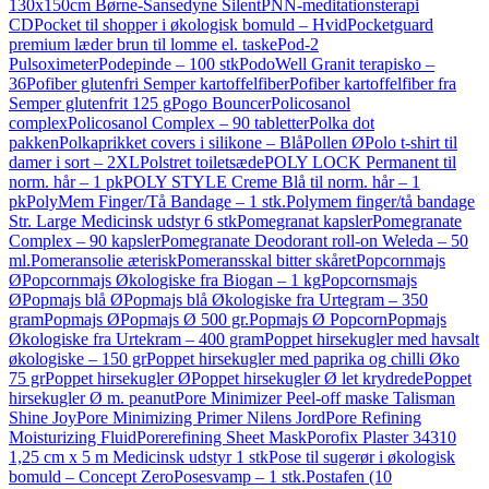
130x150cm Børne-Sansedyne Silent
PNN-meditationsterapi
CD
Pocket til shopper i økologisk bomuld – Hvid
Pocketguard
premium læder brun til lomme el. taske
Pod-2
Pulsoximeter
Podepinde – 100 stk
PodoWell Granit terapisko –
36
Pofiber glutenfri Semper kartoffelfiber
Pofiber kartoffelfiber fra
Semper glutenfrit 125 g
Pogo Bouncer
Policosanol
complex
Policosanol Complex – 90 tabletter
Polka dot
pakken
Polkaprikket covers i silikone – Blå
Pollen Ø
Polo t-shirt til
damer i sort – 2XL
Polstret toiletsæde
POLY LOCK Permanent til
norm. hår – 1 pk
POLY STYLE Creme Blå til norm. hår – 1
pk
PolyMem Finger/Tå Bandage – 1 stk.
Polymem finger/tå bandage
Str. Large Medicinsk udstyr 6 stk
Pomegranat kapsler
Pomegranate
Complex – 90 kapsler
Pomegranate Deodorant roll-on Weleda – 50
ml.
Pomeransolie æterisk
Pomeransskal bitter skåret
Popcornmajs
Ø
Popcornmajs Økologiske fra Biogan – 1 kg
Popcornsmajs
Ø
Popmajs blå Ø
Popmajs blå Økologiske fra Urtegram – 350
gram
Popmajs Ø
Popmajs Ø 500 gr.
Popmajs Ø Popcorn
Popmajs
Økologiske fra Urtekram – 400 gram
Poppet hirsekugler med havsalt
økologiske – 150 gr
Poppet hirsekugler med paprika og chilli Øko
75 gr
Poppet hirsekugler Ø
Poppet hirsekugler Ø let krydrede
Poppet
hirsekugler Ø m. peanut
Pore Minimizer Peel-off maske Talisman
Shine Joy
Pore Minimizing Primer Nilens Jord
Pore Refining
Moisturizing Fluid
Porerefining Sheet Mask
Porofix Plaster 34310
1,25 cm x 5 m Medicinsk udstyr 1 stk
Pose til sugerør i økologisk
bomuld – Concept Zero
Posesvamp – 1 stk.
Postafen (10