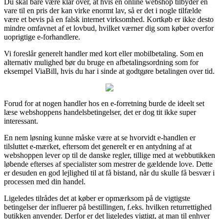
Du skal bare være klar over, at hvis en online webshop tilbyder en
vare til en pris der kan virke enormt lav, så er det i nogle tilfælde
være et bevis på en falsk internet virksomhed. Kortkøb er ikke desto
mindre omfavnet af et lovbud, hvilket værner dig som køber overfor
uoprigtige e-forhandlere.
Vi foreslår generelt handler med kort eller mobilbetaling. Som en
alternativ mulighed bør du bruge en afbetalingsordning som for
eksempel ViaBill, hvis du har i sinde at godtgøre betalingen over tid.
Forud for at nogen handler hos en e-forretning burde de ideelt set
læse webshoppens handelsbetingelser, det er dog tit ikke super
interessant.
En nem løsning kunne måske være at se hvorvidt e-handlen er
tilsluttet e-mærket, eftersom det generelt er en antydning af at
webshoppen lever op til de danske regler, tillige med at webbutikken
løbende efterses af specialister som mestrer de gældende love. Dette
er desuden en god lejlighed til at få bistand, når du skulle få besvær i
processen med din handel.
Ligeledes tilrådes det at køber er opmærksom på de vigtigste
betingelser der influerer på bestillingen, f.eks. hvilken returrettighed
butikken anvender. Derfor er det ligeledes vigtigt, at man til enhver