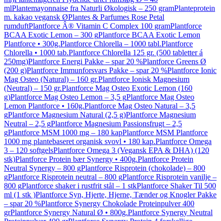
ml
Plantemayonnaise fra Naturli Økologisk – 250 gram
Planteprotein
m. kakao vegansk Ø
Plantes & Parfumes Rose Petal
rumduft
Plantforce Â® Vitamin C Complex 100 gram
Plantforce
BCAA Exotic Lemon – 300 g
Plantforce BCAA Exotic Lemon
Plantforce • 300g.
Plantforce Chlorella – 1000 tabl.
Plantforce
Chlorella • 1000 tab.
Plantforce Chlorella 125 gr. (500 tabletter á
250mg)
Plantforce Energi Pakke – spar 20 %
Plantforce Greens Ø
(200 g)
Plantforce Immunforsvars Pakke – spar 20 %
Plantforce Ionic
Mag Osteo (Natural) – 160 gr.
Plantforce Ionisk Magnesium
(Neutral) – 150 gr.
Plantforce Mag Osteo Exotic Lemon (160
g)
Plantforce Mag Osteo Lemon – 3,5 g
Plantforce Mag Osteo
Lemon Plantforce • 160g.
Plantforce Mag Osteo Natural – 3,5
g
Plantforce Magnesium Natural (2,5 g)
Plantforce Magnesium
Neutral – 2,5 g
Plantforce Magnesium Passionsfrugt – 2,5
g
Plantforce MSM 1000 mg – 180 kap
Plantforce MSM Plantforce
1000 mg plantebaseret organisk svovl • 180 kap.
Plantforce Omega
3 – 120 softgels
Plantforce Omega 3 (Vegansk EPA & DHA) (120
stk)
Plantforce Protein bær Synergy • 400g.
Plantforce Protein
Neutral Synergy – 800 g
Plantforce Risprotein (chokolade) – 800
g
Plantforce Risprotein neutral – 800 g
Plantforce Risprotein vanilje –
800 g
Plantforce shaker i rustfrit stål – 1 stk
Plantforce Shaker Til 500
ml (1 stk )
Plantforce Syn, Hjerte, Hjerne, Tænder og Knogler Pakke
– spar 20 %
Plantforce Synergy Chokolade Proteinpulver 400
gr
Plantforce Synergy Natural Ø • 800g.
Plantforce Synergy Neutral