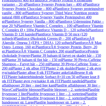
Proteinpulver 400 gr
Plantforce Synergy Protein 4 forskellige
varianter – 20 g
Plantforce Synergy Protein bær – 400 g
Plantforce
Synergy Protein Chocolate – 800 g
Plantforce Synergy proteinpulver
vanilje – 800 gr
Plantforce Synergy Third Wave Nutrition protein
natural (800 g)
Plantforce Synergy Vanilje Proteinpulver 400
gr
Plantforce Synergy Vanilla – 800 g
Plantforce Udrensning Pakke –
spar 20 %
Plantforce Vitamin C Complex – 100 g
Plantforce Vitamin
C Complex Ø • 100g.
Plantforce Vitamin D – 120 softgels
Plantforce
Vitamin D 120 kapsler
Plantforce Vitamin D 50 mcg (120
softgels)
Plantforce Økologisk Greens Ø – 200 g
PlantforceÂ®
Algeolie, Omega 3 (EPA + DHA), 120 softgels
PlantforceÂ® Mag
Osteo, Lemon, 160 gr.
PlantforceÂ® Synergy Protein, Berry, 20
gr.
PlantforceÂ® Vitamin C Complex 200 gram
PlantforceProtein
chokolade Synergy
Plantur 39 balsam til farvet og skadet hår – 150
ml
Plantur 39 balsam til fint hår – 150 ml
Plantur 39 Phyto-Caffeine
Shampoo – Farvet hår – 250 ml
Plantur 39 Phyto-Caffeine Tonic –
200 ml
Plaster 2 stk albue FIT
Plaster 2 stk skulder
Plaster 2 stk øvre
ryg/nakke
Plaster albue 8 stk FIT
Plaster ankel/akillesene 8 stk
FIT
Plaster bakteriebindende Sorbact 8×10 cm 50 gr
Plaster knæ 8
stk FIT
Plaster øvre ryg/nakke 8 stk FIT
Plastfri tandtråd
Plastfrie
affaldsposer 20 liter – med lige kant
Plastfrie affaldsposer 30 liter –
WaveCut
Plastfrie bleposer
Plastfrie bleposer – 2. sortering
Plastfrie
fryseposer 1 liter
Plastfrie fryseposer 1 liter – 2. sortering
Plastfrie
fryseposer 2 liter
Plastfrie fryseposer 8 liter – 2. sortering
Plastfrie
hundeposer str. Large
Plastfrie hundeposer str. Large – 2.