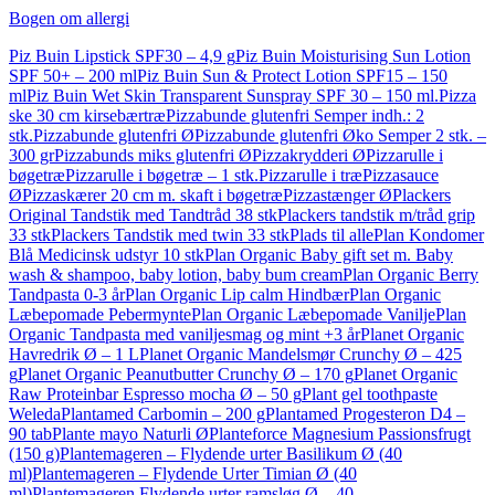
Bogen om allergi
Piz Buin Lipstick SPF30 – 4,9 g
Piz Buin Moisturising Sun Lotion
SPF 50+ – 200 ml
Piz Buin Sun & Protect Lotion SPF15 – 150
ml
Piz Buin Wet Skin Transparent Sunspray SPF 30 – 150 ml.
Pizza
ske 30 cm kirsebærtræ
Pizzabunde glutenfri Semper indh.: 2
stk.
Pizzabunde glutenfri Ø
Pizzabunde glutenfri Øko Semper 2 stk. –
300 gr
Pizzabunds miks glutenfri Ø
Pizzakrydderi Ø
Pizzarulle i
bøgetræ
Pizzarulle i bøgetræ – 1 stk.
Pizzarulle i træ
Pizzasauce
Ø
Pizzaskærer 20 cm m. skaft i bøgetræ
Pizzastænger Ø
Plackers
Original Tandstik med Tandtråd 38 stk
Plackers tandstik m/tråd grip
33 stk
Plackers Tandstik med twin 33 stk
Plads til alle
Plan Kondomer
Blå Medicinsk udstyr 10 stk
Plan Organic Baby gift set m. Baby
wash & shampoo, baby lotion, baby bum cream
Plan Organic Berry
Tandpasta 0-3 år
Plan Organic Lip calm Hindbær
Plan Organic
Læbepomade Pebermynte
Plan Organic Læbepomade Vanilje
Plan
Organic Tandpasta med vaniljesmag og mint +3 år
Planet Organic
Havredrik Ø – 1 L
Planet Organic Mandelsmør Crunchy Ø – 425
g
Planet Organic Peanutbutter Crunchy Ø – 170 g
Planet Organic
Raw Proteinbar Espresso mocha Ø – 50 g
Plant gel toothpaste
Weleda
Plantamed Carbomin – 200 g
Plantamed Progesteron D4 –
90 tab
Plante mayo Naturli Ø
Planteforce Magnesium Passionsfrugt
(150 g)
Plantemageren – Flydende urter Basilikum Ø (40
ml)
Plantemageren – Flydende Urter Timian Ø (40
ml)
Plantemageren Flydende urter ramsløg Ø – 40