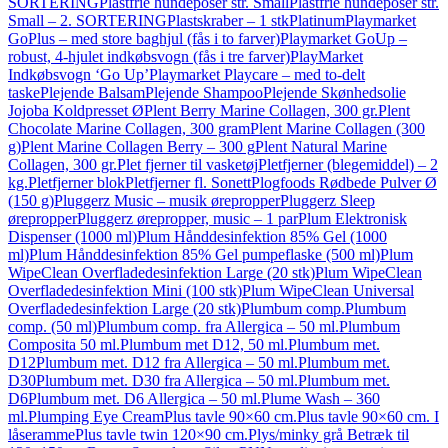
SORTERING
Plastfrie hundeposer str. Small
Plastfrie hundeposer str.
Small – 2. SORTERING
Plastskraber – 1 stk
Platinum
Playmarket
GoPlus – med store baghjul (fås i to farver)
Playmarket GoUp –
robust, 4-hjulet indkøbsvogn (fås i tre farver)
PlayMarket
Indkøbsvogn ‘Go Up’
Playmarket Playcare – med to-delt
taske
Plejende Balsam
Plejende Shampoo
Plejende Skønhedsolie
Jojoba Koldpresset Ø
Plent Berry Marine Collagen, 300 gr.
Plent
Chocolate Marine Collagen, 300 gram
Plent Marine Collagen (300
g)
Plent Marine Collagen Berry – 300 g
Plent Natural Marine
Collagen, 300 gr.
Plet fjerner til vasketøj
Pletfjerner (blegemiddel) – 2
kg.
Pletfjerner blok
Pletfjerner fl. Sonett
Plogfoods Rødbede Pulver Ø
(150 g)
Pluggerz Music – musik ørepropper
Pluggerz Sleep
ørepropper
Pluggerz ørepropper, music – 1 par
Plum Elektronisk
Dispenser (1000 ml)
Plum Hånddesinfektion 85% Gel (1000
ml)
Plum Hånddesinfektion 85% Gel pumpeflaske (500 ml)
Plum
WipeClean Overfladedesinfektion Large (20 stk)
Plum WipeClean
Overfladedesinfektion Mini (100 stk)
Plum WipeClean Universal
Overfladedesinfektion Large (20 stk)
Plumbum comp.
Plumbum
comp. (50 ml)
Plumbum comp. fra Allergica – 50 ml.
Plumbum
Composita 50 ml.
Plumbum met D12, 50 ml.
Plumbum met.
D12
Plumbum met. D12 fra Allergica – 50 ml.
Plumbum met.
D30
Plumbum met. D30 fra Allergica – 50 ml.
Plumbum met.
D6
Plumbum met. D6 Allergica – 50 ml.
Plume Wash – 360
ml.
Plumping Eye Cream
Plus tavle 90×60 cm.
Plus tavle 90×60 cm. I
låseramme
Plus tavle twin 120×90 cm.
Plys/minky grå Betræk til