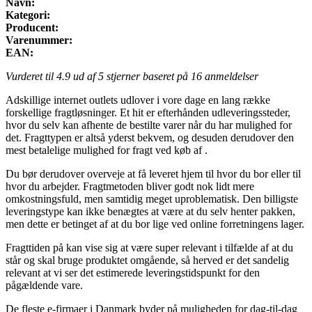
Navn:
Kategori:
Producent:
Varenummer:
EAN:
Vurderet til
4.9
ud af 5 stjerner baseret på
16
anmeldelser
Adskillige internet outlets udlover i vore dage en lang række
forskellige fragtløsninger. Et hit er efterhånden udleveringssteder,
hvor du selv kan afhente de bestilte varer når du har mulighed for
det. Fragttypen er altså yderst bekvem, og desuden derudover den
mest betalelige mulighed for fragt ved køb af .
Du bør derudover overveje at få leveret hjem til hvor du bor eller til
hvor du arbejder. Fragtmetoden bliver godt nok lidt mere
omkostningsfuld, men samtidig meget uproblematisk. Den billigste
leveringstype kan ikke benægtes at være at du selv henter pakken,
men dette er betinget af at du bor lige ved online forretningens lager.
Fragttiden på kan vise sig at være super relevant i tilfælde af at du
står og skal bruge produktet omgående, så herved er det sandelig
relevant at vi ser det estimerede leveringstidspunkt for den
pågældende vare.
De fleste e-firmaer i Danmark byder på muligheden for dag-til-dag