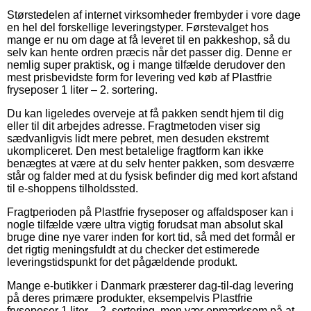
Størstedelen af internet virksomheder frembyder i vore dage
en hel del forskellige leveringstyper. Førstevalget hos
mange er nu om dage at få leveret til en pakkeshop, så du
selv kan hente ordren præcis når det passer dig. Denne er
nemlig super praktisk, og i mange tilfælde derudover den
mest prisbevidste form for levering ved køb af Plastfrie
fryseposer 1 liter – 2. sortering.
Du kan ligeledes overveje at få pakken sendt hjem til dig
eller til dit arbejdes adresse. Fragtmetoden viser sig
sædvanligvis lidt mere pebret, men desuden ekstremt
ukompliceret. Den mest betalelige fragtform kan ikke
benægtes at være at du selv henter pakken, som desværre
står og falder med at du fysisk befinder dig med kort afstand
til e-shoppens tilholdssted.
Fragtperioden på Plastfrie fryseposer og affaldsposer kan i
nogle tilfælde være ultra vigtig forudsat man absolut skal
bruge dine nye varer inden for kort tid, så med det formål er
det rigtig meningsfuldt at du checker det estimerede
leveringstidspunkt for det pågældende produkt.
Mange e-butikker i Danmark præsterer dag-til-dag levering
på deres primære produkter, eksempelvis Plastfrie
fryseposer 1 liter – 2. sortering, men vær opmærksom på at