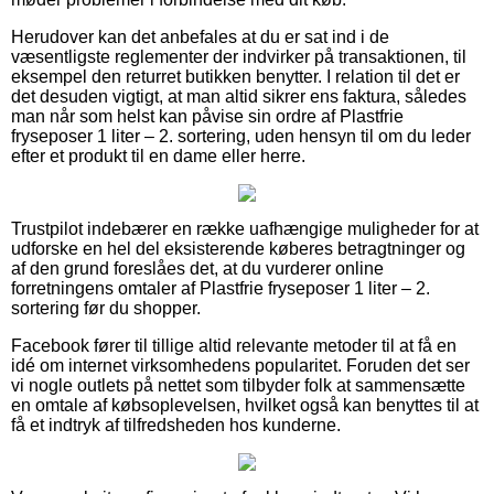
Herudover kan det anbefales at du er sat ind i de
væsentligste reglementer der indvirker på transaktionen, til
eksempel den returret butikken benytter. I relation til det er
det desuden vigtigt, at man altid sikrer ens faktura, således
man når som helst kan påvise sin ordre af Plastfrie
fryseposer 1 liter – 2. sortering, uden hensyn til om du leder
efter et produkt til en dame eller herre.
Trustpilot indebærer en række uafhængige muligheder for at
udforske en hel del eksisterende køberes betragtninger og
af den grund foreslåes det, at du vurderer online
forretningens omtaler af Plastfrie fryseposer 1 liter – 2.
sortering før du shopper.
Facebook fører til tillige altid relevante metoder til at få en
idé om internet virksomhedens popularitet. Foruden det ser
vi nogle outlets på nettet som tilbyder folk at sammensætte
en omtale af købsoplevelsen, hvilket også kan benyttes til at
få et indtryk af tilfredsheden hos kunderne.