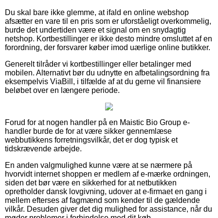
Du skal bare ikke glemme, at ifald en online webshop
afsætter en vare til en pris som er uforståeligt overkommelig,
burde det undertiden være et signal om en snydagtig
netshop. Kortbestillinger er ikke desto mindre omsluttet af en
forordning, der forsvarer køber imod uærlige online butikker.
Generelt tilråder vi kortbestillinger eller betalinger med
mobilen. Alternativt bør du udnytte en afbetalingsordning fra
eksempelvis ViaBill, i tilfælde af at du gerne vil finansiere
beløbet over en længere periode.
Forud for at nogen handler på en Maistic Bio Group e-
handler burde de for at være sikker gennemlæse
webbutikkens forretningsvilkår, det er dog typisk et
tidskrævende arbejde.
En anden valgmulighed kunne være at se nærmere på
hvorvidt internet shoppen er medlem af e-mærke ordningen,
siden det bør være en sikkerhed for at netbutikken
opretholder dansk lovgivning, udover at e-firmaet en gang i
mellem efterses af fagmænd som kender til de gældende
vilkår. Desuden giver det dig mulighed for assistance, når du
møder problemer i forbindelse med dit køb.