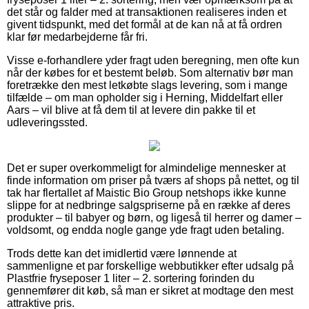
det står og falder med at transaktionen realiseres inden et
givent tidspunkt, med det formål at de kan nå at få ordren
klar før medarbejderne får fri.
Visse e-forhandlere yder fragt uden beregning, men ofte kun
når der købes for et bestemt beløb. Som alternativ bør man
foretrække den mest letkøbte slags levering, som i mange
tilfælde – om man opholder sig i Herning, Middelfart eller
Aars – vil blive at få dem til at levere din pakke til et
udleveringssted.
Det er super overkommeligt for almindelige mennesker at
finde information om priser på tværs af shops på nettet, og til
tak har flertallet af Maistic Bio Group netshops ikke kunne
slippe for at nedbringe salgspriserne på en række af deres
produkter – til babyer og børn, og ligeså til herrer og damer –
voldsomt, og endda nogle gange yde fragt uden betaling.
Trods dette kan det imidlertid være lønnende at
sammenligne et par forskellige webbutikker efter udsalg på
Plastfrie fryseposer 1 liter – 2. sortering forinden du
gennemfører dit køb, så man er sikret at modtage den mest
attraktive pris.