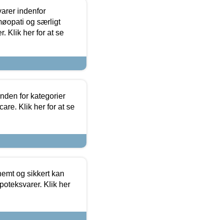
arer indenfor
møopati og særligt
 Klik her for at se
nden for kategorier
re. Klik her for at se
emt og sikkert kan
oteksvarer. Klik her