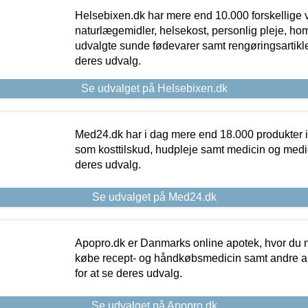
Helsebixen.dk har mere end 10.000 forskellige v
naturlægemidler, helsekost, personlig pleje, ho
udvalgte sunde fødevarer samt rengøringsartikler.
deres udvalg.
Se udvalget på Helsebixen.dk
Med24.dk har i dag mere end 18.000 produkter i
som kosttilskud, hudpleje samt medicin og medica
deres udvalg.
Se udvalget på Med24.dk
Apopro.dk er Danmarks online apotek, hvor du n
købe recept- og håndkøbsmedicin samt andre ap
for at se deres udvalg.
Se udvalget på Apopro.dk