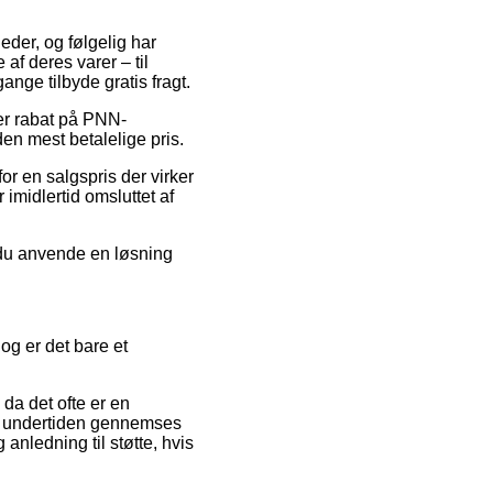
heder, og følgelig har
af deres varer – til
nge tilbyde gratis fragt.
fter rabat på PNN-
en mest betalelige pris.
or en salgspris der virker
imidlertid omsluttet af
n du anvende en løsning
g er det bare et
da det ofte er en
gen undertiden gennemses
nledning til støtte, hvis