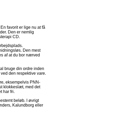
n favorit er lige nu at få
nder. Den er nemlig
sterapi CD.
arbejdsplads.
gnidningsløs. Den mest
es af at du bor nærved
al bruge din ordre inden
to ved den respektive vare.
umre, eksempelvis PNN-
st klokkeslæt, med det
 har fri.
estemt beløb. I øvrigt
anders, Kalundborg eller