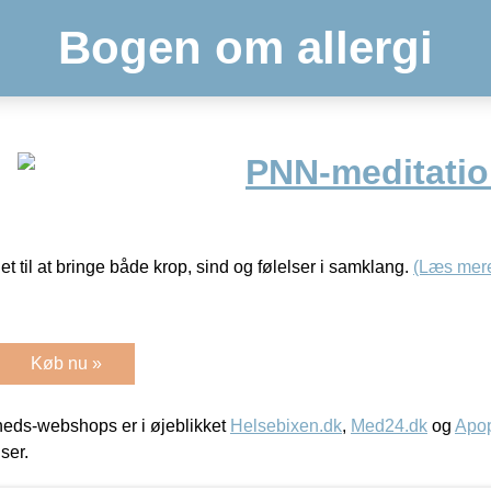
Bogen om allergi
PNN-meditatio
t til at bringe både krop, sind og følelser i samklang.
(Læs mer
Køb nu »
eds-webshops er i øjeblikket
Helsebixen.dk
,
Med24.dk
og
Apop
iser.