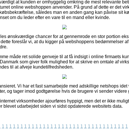
sværdigt at kunden er omhyggelig omkring de mest relevante beti
turret online webshoppen anvender. På grund af dette er det virke
købsbekræftelse, således man en anden gang kan påvise sit k
set om du leder efter en vare til en mand eller kvinde.
eles ønskværdige chancer for at gennemrode en stor portion eks
f dette foreslår vi, at du kigger på webshoppens bedømmelser a
dre.
me måde ret solide genveje til at få indsigt i online firmaets 
i Danmark som giver folk mulighed for at skrive en omtale af vi
ndes til at afveje kundetilfredsheden.
nsieret. Vi har et fast samarbejde med adskillige netshops idet
r, og tager imod godtgørelse hvis de brugere vi sender videre
ternet virksomheder ajourføres hyppigt, men det er ikke muligt f
r blevet udarbejdet siden vi sidst opdaterede websitets data.
1
1
1
1
1
1
1
1
1
1
1
1
1
1
1
1
1
1
1
1
1
1
1
1
1
1
1
1
1
1
1
1
1
1
1