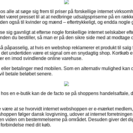
s alle at søge sig frem til priser på forskellige internet virksom
ttet været presset til at at nedbringe udsalgspriserne på en række 
en også til kvinder og mænd – eftertrykkeligt, og endda nogle ga
ise sig gavnligt at efterse nogle forskellige internet selskaber e
inden du bestiller, så man er på den sikre side med at modtage d
 påpasselig, at hvis en webshop reklamerer et produkt til salg f
det undertiden være et signal om en snydagtig shop. Kortkøb er 
er en imod svindlende online varehuse.
ger eller betalinger med mobilen. Som en alternativ mulighed ka
u vil betale beløbet senere.
os en e-butik kan de de facto se på shoppens handelsaftale, do
 være at se hvorvidt internet webshoppen er e-mærket medlem, 
 shoppen følger dansk lovgivning, udover at internet forretnin
en viden om bestemmelserne på området. Desuden giver det dig a
 forbindelse med dit køb.