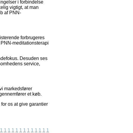
ngelser i forbindelse
lig vigtigt, at man
øb af PNN-
isterende forbrugeres
f PNN-meditationsterapi
kundefokus. Desuden ses
rksomhedens service,
 vi markedsfører
 gennemfører et køb.
or os at give garantier
1
1
1
1
1
1
1
1
1
1
1
1
1