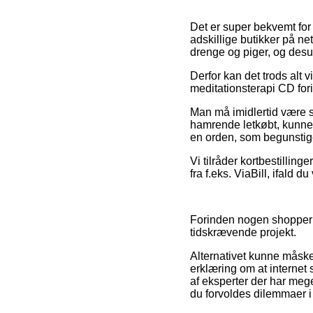
Det er super bekvemt for o
adskillige butikker på ne
drenge og piger, og desud
Derfor kan det trods alt v
meditationsterapi CD for
Man må imidlertid være så
hamrende letkøbt, kunne 
en orden, som begunstig
Vi tilråder kortbestillin
fra f.eks. ViaBill, ifald d
Forinden nogen shopper h
tidskrævende projekt.
Alternativet kunne måske
erklæring om at internet
af eksperter der har meg
du forvoldes dilemmaer i