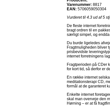
Producent:
Varenummer:
8817
EAN:
5706059050304
Vurderet til
4.3
ud af 5 st
De fleste internet forret
bragt ordren til en pakk
særligt simpel, og endda
Du burde ligeledes afveje
Fragtmuligheden bliver 
prisbevidste leveringsty
internet forretningens lag
Fragtperioden på CDer k
for kort tid, så derfor er
En række internet selska
meditationsterapi CD, men
formål at de garanteret ka
Enkelte internet foretage
skal man overveje den mi
Hørning – er at få fragtfi