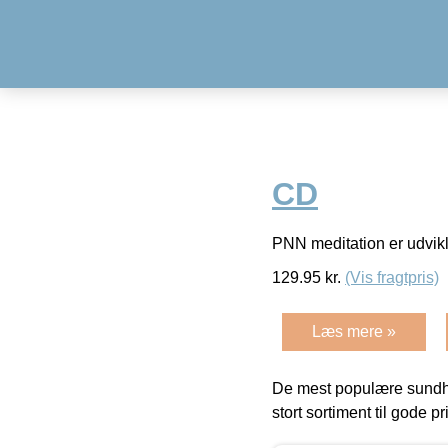
CD
PNN meditation er udvikle
129.95
kr.
(Vis fragtpris)
Læs mere »
De mest populære sundh
stort sortiment til gode pr