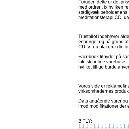
Foruden dette er det pri
med ordren, fx hvilken re
stadigvæk beholder ens 
meditationsterapi CD, uan
Trustpilot indebærer ald
erfaringer og på grund a
CD før du placerer din or
Facebook tilbyder på sam
faktisk online varehuse 
hvilket tillige burde anve
Vores side er reklamefina
virksomhedernes produkte
Data angående varer og in
imod modifikationer der e
BITLY:
1
1
1
1
1
1
1
1
1
1
1
1
1