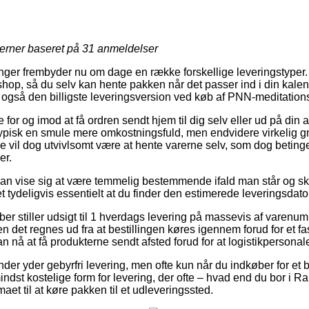
jerner baseret på
31
anmeldelser
ninger frembyder nu om dage en række forskellige leveringstyper. E
eshop, så du selv kan hente pakken når det passer ind i din kale
 også den billigste leveringsversion ved køb af PNN-meditation
 for og imod at få ordren sendt hjem til dig selv eller ud på din 
typisk en smule mere omkostningsfuld, men endvidere virkelig 
pe vil dog utvivlsomt være at hente varerne selv, som dog beting
er.
an vise sig at være temmelig bestemmende ifald man står og sk
 det tydeligvis essentielt at du finder den estimerede leveringsda
ber stiller udsigt til 1 hverdags levering på massevis af varen
 det regnes ud fra at bestillingen køres igennem forud for et fa
n nå at få produkterne sendt afsted forud for at logistikpersonalet
nder yder gebyrfri levering, men ofte kun når du indkøber for et b
ndst kostelige form for levering, der ofte – hvad end du bor i R
rmaet til at køre pakken til et udleveringssted.