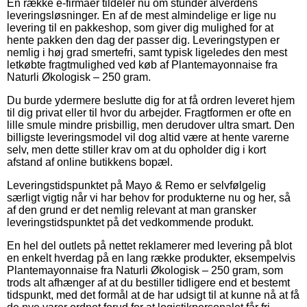
En række e-firmaer tildeler nu om stunder alverdens
leveringsløsninger. En af de mest almindelige er lige nu
levering til en pakkeshop, som giver dig mulighed for at
hente pakken den dag der passer dig. Leveringstypen er
nemlig i høj grad smertefri, samt typisk ligeledes den mest
letkøbte fragtmulighed ved køb af Plantemayonnaise fra
Naturli Økologisk – 250 gram.
Du burde ydermere beslutte dig for at få ordren leveret hjem
til dig privat eller til hvor du arbejder. Fragtformen er ofte en
lille smule mindre prisbillig, men derudover ultra smart. Den
billigste leveringsmodel vil dog altid være at hente varerne
selv, men dette stiller krav om at du opholder dig i kort
afstand af online butikkens bopæl.
Leveringstidspunktet på Mayo & Remo er selvfølgelig
særligt vigtig når vi har behov for produkterne nu og her, så
af den grund er det nemlig relevant at man gransker
leveringstidspunktet på det vedkommende produkt.
En hel del outlets på nettet reklamerer med levering på blot
en enkelt hverdag på en lang række produkter, eksempelvis
Plantemayonnaise fra Naturli Økologisk – 250 gram, som
trods alt afhænger af at du bestiller tidligere end et bestemt
tidspunkt, med det formål at de har udsigt til at kunne nå at få