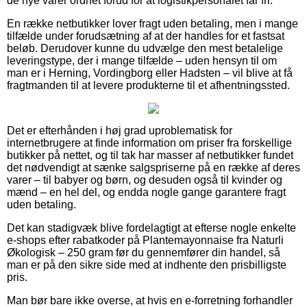
de nye varer ordnet forud for at logistikpersonalet får fri.
En række netbutikker lover fragt uden betaling, men i mange
tilfælde under forudsætning af at der handles for et fastsat
beløb. Derudover kunne du udvælge den mest betalelige
leveringstype, der i mange tilfælde – uden hensyn til om
man er i Herning, Vordingborg eller Hadsten – vil blive at få
fragtmanden til at levere produkterne til et afhentningssted.
Det er efterhånden i høj grad uproblematisk for
internetbrugere at finde information om priser fra forskellige
butikker på nettet, og til tak har masser af netbutikker fundet
det nødvendigt at sænke salgspriserne på en række af deres
varer – til babyer og børn, og desuden også til kvinder og
mænd – en hel del, og endda nogle gange garantere fragt
uden betaling.
Det kan stadigvæk blive fordelagtigt at efterse nogle enkelte
e-shops efter rabatkoder på Plantemayonnaise fra Naturli
Økologisk – 250 gram før du gennemfører din handel, så
man er på den sikre side med at indhente den prisbilligste
pris.
Man bør bare ikke overse, at hvis en e-forretning forhandler