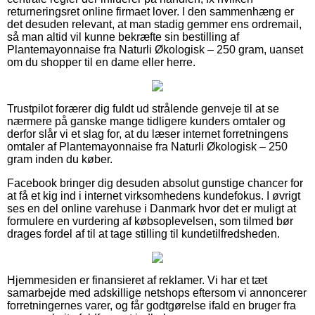
returneringsret online firmaet lover. I den sammenhæng er
det desuden relevant, at man stadig gemmer ens ordremail,
så man altid vil kunne bekræfte sin bestilling af
Plantemayonnaise fra Naturli Økologisk – 250 gram, uanset
om du shopper til en dame eller herre.
Trustpilot forærer dig fuldt ud strålende genveje til at se
nærmere på ganske mange tidligere kunders omtaler og
derfor slår vi et slag for, at du læser internet forretningens
omtaler af Plantemayonnaise fra Naturli Økologisk – 250
gram inden du køber.
Facebook bringer dig desuden absolut gunstige chancer for
at få et kig ind i internet virksomhedens kundefokus. I øvrigt
ses en del online varehuse i Danmark hvor det er muligt at
formulere en vurdering af købsoplevelsen, som tilmed bør
drages fordel af til at tage stilling til kundetilfredsheden.
Hjemmesiden er finansieret af reklamer. Vi har et tæt
samarbejde med adskillige netshops eftersom vi annoncerer
forretningernes varer, og får godtgørelse ifald en bruger fra