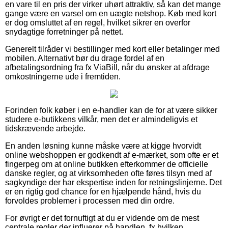
en vare til en pris der virker uhørt attraktiv, så kan det mange
gange være en varsel om en uægte netshop. Køb med kort
er dog omsluttet af en regel, hvilket sikrer en overfor
snydagtige forretninger på nettet.
Generelt tilråder vi bestillinger med kort eller betalinger med
mobilen. Alternativt bør du drage fordel af en
afbetalingsordning fra fx ViaBill, når du ønsker at afdrage
omkostningerne ude i fremtiden.
Forinden folk køber i en e-handler kan de for at være sikker
studere e-butikkens vilkår, men det er almindeligvis et
tidskrævende arbejde.
En anden løsning kunne måske være at kigge hvorvidt
online webshoppen er godkendt af e-mærket, som ofte er et
fingerpeg om at online butikken efterkommer de officielle
danske regler, og at virksomheden ofte føres tilsyn med af
sagkyndige der har ekspertise inden for retningslinjerne. Det
er en rigtig god chance for en hjælpende hånd, hvis du
forvoldes problemer i processen med din ordre.
For øvrigt er det fornuftigt at du er vidende om de mest
centrale regler der influerer på handlen, fx hvilken