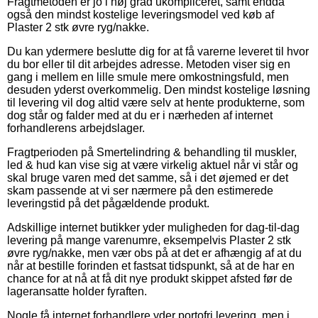
Fragtmetoden er jo i høj grad ukompliceret, samt endda
også den mindst kostelige leveringsmodel ved køb af
Plaster 2 stk øvre ryg/nakke.
Du kan ydermere beslutte dig for at få varerne leveret til hvor
du bor eller til dit arbejdes adresse. Metoden viser sig en
gang i mellem en lille smule mere omkostningsfuld, men
desuden yderst overkommelig. Den mindst kostelige løsning
til levering vil dog altid være selv at hente produkterne, som
dog står og falder med at du er i nærheden af internet
forhandlerens arbejdslager.
Fragtperioden på Smertelindring & behandling til muskler,
led & hud kan vise sig at være virkelig aktuel når vi står og
skal bruge varen med det samme, så i det øjemed er det
skam passende at vi ser nærmere på den estimerede
leveringstid på det pågældende produkt.
Adskillige internet butikker yder muligheden for dag-til-dag
levering på mange varenumre, eksempelvis Plaster 2 stk
øvre ryg/nakke, men vær obs på at det er afhængig af at du
når at bestille forinden et fastsat tidspunkt, så at de har en
chance for at nå at få dit nye produkt skippet afsted før de
lageransatte holder fyraften.
Nogle få internet forhandlere yder portofri levering, men i