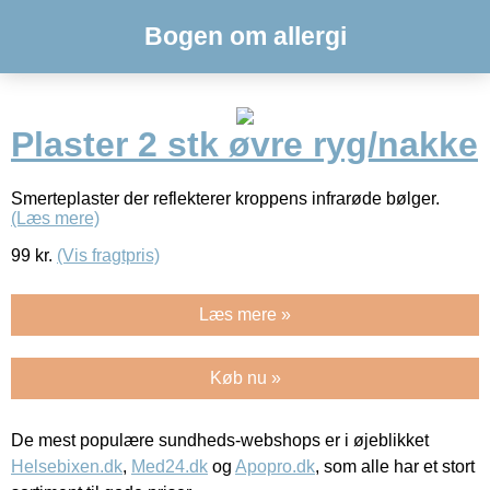
Bogen om allergi
Plaster 2 stk øvre ryg/nakke
Smerteplaster der reflekterer kroppens infrarøde bølger.
(Læs mere)
99
kr.
(Vis fragtpris)
Læs mere »
Køb nu »
De mest populære sundheds-webshops er i øjeblikket
Helsebixen.dk
,
Med24.dk
og
Apopro.dk
, som alle har et stort