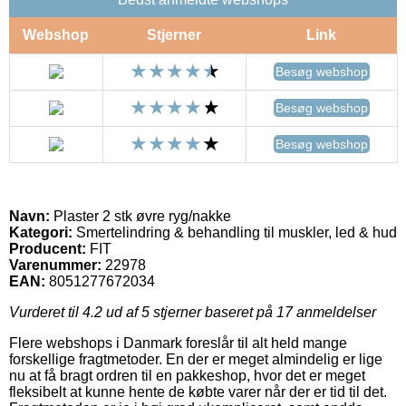
Webshop
Stjerner
Link
Besøg webshop
Besøg webshop
Besøg webshop
Navn:
Plaster 2 stk øvre ryg/nakke
Kategori:
Smertelindring & behandling til muskler, led & hud
Producent:
FIT
Varenummer:
22978
EAN:
8051277672034
Vurderet til
4.2
ud af 5 stjerner baseret på
17
anmeldelser
Flere webshops i Danmark foreslår til alt held mange
forskellige fragtmetoder. En der er meget almindelig er lige
nu at få bragt ordren til en pakkeshop, hvor det er meget
fleksibelt at kunne hente de købte varer når der er tid til det.