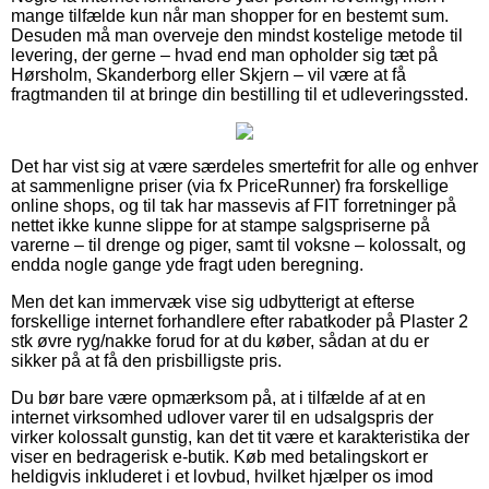
mange tilfælde kun når man shopper for en bestemt sum.
Desuden må man overveje den mindst kostelige metode til
levering, der gerne – hvad end man opholder sig tæt på
Hørsholm, Skanderborg eller Skjern – vil være at få
fragtmanden til at bringe din bestilling til et udleveringssted.
Det har vist sig at være særdeles smertefrit for alle og enhver
at sammenligne priser (via fx PriceRunner) fra forskellige
online shops, og til tak har massevis af FIT forretninger på
nettet ikke kunne slippe for at stampe salgspriserne på
varerne – til drenge og piger, samt til voksne – kolossalt, og
endda nogle gange yde fragt uden beregning.
Men det kan immervæk vise sig udbytterigt at efterse
forskellige internet forhandlere efter rabatkoder på Plaster 2
stk øvre ryg/nakke forud for at du køber, sådan at du er
sikker på at få den prisbilligste pris.
Du bør bare være opmærksom på, at i tilfælde af at en
internet virksomhed udlover varer til en udsalgspris der
virker kolossalt gunstig, kan det tit være et karakteristika der
viser en bedragerisk e-butik. Køb med betalingskort er
heldigvis inkluderet i et lovbud, hvilket hjælper os imod