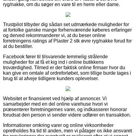
ryg/nakke, om du søger en vare til en herre eller dame.
Trustpilot tilbyder dig sådan set udmærkede muligheder for
at fortolke ganske mange forhenværende køberes erfaringer
og derved rekommanderer vi, at du beser online
forretningens ratings af Plaster 2 stk øvre ryg/nakke forud for
at du bestiller.
Facebook fører til tilsvarende temmelig strålende
muligheder for at få et kig ind i online butikkens
troværdighed. Tilmed er der faktisk online firmaer hvor du
kan give en omtale af ordreforløbet, som tillige burde tages i
brug til at afveje tidligere kunders oplevelser.
Websitet er finansieret ved hjælp af annoncer. Vi
samarbejder med en del online varehuse hvori vi
præsenterer forretningernes varer, og indkasserer honorar
forudsat den person vi sender videre udfører en transaktion.
Informationer omkring varer og online virksomheder
opretholdes fra tid til anden, men vi påtager os ikke ansvaret