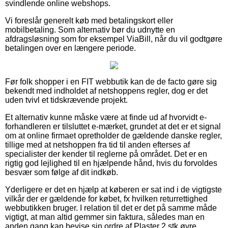
svindlende online webshops.
Vi foreslår generelt køb med betalingskort eller
mobilbetaling. Som alternativ bør du udnytte en
afdragsløsning som for eksempel ViaBill, når du vil godtgøre
betalingen over en længere periode.
Før folk shopper i en FIT webbutik kan de de facto gøre sig
bekendt med indholdet af netshoppens regler, dog er det
uden tvivl et tidskrævende projekt.
Et alternativ kunne måske være at finde ud af hvorvidt e-
forhandleren er tilsluttet e-mærket, grundet at det er et signal
om at online firmaet opretholder de gældende danske regler,
tillige med at netshoppen fra tid til anden efterses af
specialister der kender til reglerne på området. Det er en
rigtig god lejlighed til en hjælpende hånd, hvis du forvoldes
besvær som følge af dit indkøb.
Yderligere er det en hjælp at køberen er sat ind i de vigtigste
vilkår der er gældende for købet, fx hvilken returrettighed
webbutikken bruger. I relation til det er det på samme måde
vigtigt, at man altid gemmer sin faktura, således man en
anden gang kan bevise sin ordre af Plaster 2 stk øvre