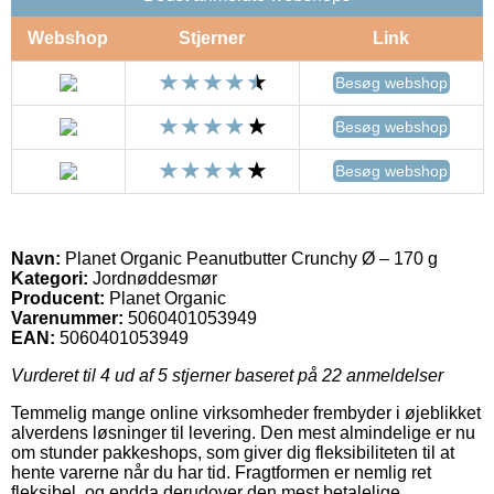
Webshop
Stjerner
Link
Besøg webshop
Besøg webshop
Besøg webshop
Navn:
Planet Organic Peanutbutter Crunchy Ø – 170 g
Kategori:
Jordnøddesmør
Producent:
Planet Organic
Varenummer:
5060401053949
EAN:
5060401053949
Vurderet til
4
ud af 5 stjerner baseret på
22
anmeldelser
Temmelig mange online virksomheder frembyder i øjeblikket
alverdens løsninger til levering. Den mest almindelige er nu
om stunder pakkeshops, som giver dig fleksibiliteten til at
hente varerne når du har tid. Fragtformen er nemlig ret
fleksibel, og endda derudover den mest betalelige