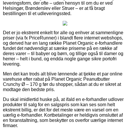
leveringsform, der ofte – uden hensyn til om du er ved
Helsingør, Brønderslev eller Struer – er at få bragt
bestillingen til et udleveringssted.
Det er jo ekstremt enkelt for alle og enhver at sammenligne
priser (via fx PriceRunner) i blandt flere internet webshops,
og derved har en lang række Planet Organic e-forhandlere
fundet det nødvendigt at sænke priserne på en række af
deres varer – til babyer og børn, og tillige også til damer og
herrer – helt i bund, og endda nogle gange sikre portofri
levering.
Men det kan trods alt blive lønnende at tjekke et par online
varehuse efter rabat på Planet Organic Peanutbutter
Crunchy Ø – 170 g før du shopper, sådan at du er sikret at
modtage den bedste pris.
Du skal imidlertid huske på, at ifald en e-forhandler udlover
produkter til salg for en salgspris som kan ses som helt
ekstremt billig, er det for det meste være en varsel om en
uærlig e-forhandler. Kortbetalinger er heldigvis omsluttet af
en foranstaltning, som beskytter os overfor uærlige internet
firmaer.