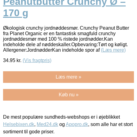
Peanutbutter Crunchy Ø –
170 g
Økologisk crunchy jordnøddesmør. Crunchy Peanut Butter
fra Planet Organic er en fantastisk smagfuld crunchy
jordnøddesmør med 100 % ristede jordnødder.Kan
indeholde dele af nøddeskaller.Opbevaring:Tørt og køligt.
Allergener:JordnødderKan indeholde spor af
(Læs mere)
34.95
kr.
(Vis fragtpris)
Læs mere »
Køb nu »
De mest populære sundheds-webshops er i øjeblikket
Helsebixen.dk
,
Med24.dk
og
Apopro.dk
, som alle har et stort
sortiment til gode priser.