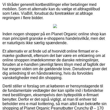
Vi tilråder generelt kortbestillinger eller betalinger med
mobilen. Som et alternativ kan du vælge et afdragstilbud
som f.eks. ViaBill, forudsat du foretrækker at afdrage
regningen i flere bidder.
Inden nogen shopper på en Planet Organic online shop kan
man principielt granske e-shoppens handelsvilkår, men det
er naturligvis ikke særlig spændende.
Et alternativ er at finde ud af hvorvidt online firmaet er e-
mærke godkendt, eftersom det bør være en erklæring om at
online shoppen imødekommer de danske retningslinjer,
foruden at e-handlen jævnligt føres tilsyn med af fagfolk der
har megen viden om de gældende love. Derudover giver det
dig anledning til en håndsrækning, hvis du forvoldes
vanskeligheder med din shopping.
Dertil stiller vi forslag om at køberen er hensynstagende til
de fundamentale vedtægter der kan spille ind i forbindelse
med bestillingen, eksempelvis den byttepolitik e-firmaet
benytter. Derfor er det også vigtigt, at man til enhver tid
beholder ens e-mail kvittering, så man altid kan bekræfte sin
shopping af Planet Organic Peanutbutter Crunchy Ø – 170