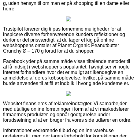
g, uden hensyn til om man er på shopping til en dame eller
herre.
Trustpilot forærer dig tilpas fornemme muligheder for at
inspicere diverse forhenværende kunders reflektioner og
derfor er det prisværdigt, at du tager et kig på online
webshoppens omtaler af Planet Organic Peanutbutter
Crunchy Ø – 170 g forud for at du shopper.
Facebook yder på samme måde visse tiltalende metoder til
at få indsigt i webshoppens popularitet. I øvrigt ser vi nogle
internet forhandlere hvor det er muligt at tilkendegive en
anmeldelse af deres købsoplevelse, hvilket på samme måde
burde anvendes til at få et indblik i hvor glade kunderne er.
Websitet finansieres af reklameindtægter. Vi samarbejder
med utallige online forretninger i form af at vi markedsfører
firmaernes produkter, og opnår godtgørelse under
forudsætning af at en bruger fra vores side udfører en ordre.
Informationer vedrørende tilbud og online varehuse
opdateres tit, men der tages forbehold for korrektioner der