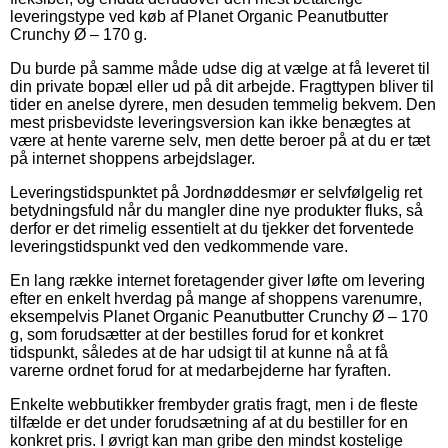
leveringstype ved køb af Planet Organic Peanutbutter
Crunchy Ø – 170 g.
Du burde på samme måde udse dig at vælge at få leveret til
din private bopæl eller ud på dit arbejde. Fragttypen bliver til
tider en anelse dyrere, men desuden temmelig bekvem. Den
mest prisbevidste leveringsversion kan ikke benægtes at
være at hente varerne selv, men dette beroer på at du er tæt
på internet shoppens arbejdslager.
Leveringstidspunktet på Jordnøddesmør er selvfølgelig ret
betydningsfuld når du mangler dine nye produkter fluks, så
derfor er det rimelig essentielt at du tjekker det forventede
leveringstidspunkt ved den vedkommende vare.
En lang række internet foretagender giver løfte om levering
efter en enkelt hverdag på mange af shoppens varenumre,
eksempelvis Planet Organic Peanutbutter Crunchy Ø – 170
g, som forudsætter at der bestilles forud for et konkret
tidspunkt, således at de har udsigt til at kunne nå at få
varerne ordnet forud for at medarbejderne har fyraften.
Enkelte webbutikker frembyder gratis fragt, men i de fleste
tilfælde er det under forudsætning af at du bestiller for en
konkret pris. I øvrigt kan man gribe den mindst kostelige