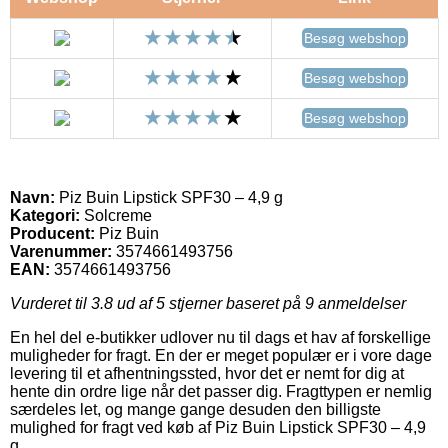
Besøg webshop
Besøg webshop
Besøg webshop
Navn:
Piz Buin Lipstick SPF30 – 4,9 g
Kategori:
Solcreme
Producent:
Piz Buin
Varenummer:
3574661493756
EAN:
3574661493756
Vurderet til
3.8
ud af 5 stjerner baseret på
9
anmeldelser
En hel del e-butikker udlover nu til dags et hav af forskellige
muligheder for fragt. En der er meget populær er i vore dage
levering til et afhentningssted, hvor det er nemt for dig at
hente din ordre lige når det passer dig. Fragttypen er nemlig
særdeles let, og mange gange desuden den billigste
mulighed for fragt ved køb af Piz Buin Lipstick SPF30 – 4,9
g.