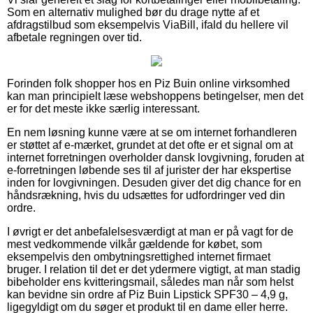
Som en alternativ mulighed bør du drage nytte af et
afdragstilbud som eksempelvis ViaBill, ifald du hellere vil
afbetale regningen over tid.
Forinden folk shopper hos en Piz Buin online virksomhed
kan man principielt læse webshoppens betingelser, men det
er for det meste ikke særlig interessant.
En nem løsning kunne være at se om internet forhandleren
er støttet af e-mærket, grundet at det ofte er et signal om at
internet forretningen overholder dansk lovgivning, foruden at
e-forretningen løbende ses til af jurister der har ekspertise
inden for lovgivningen. Desuden giver det dig chance for en
håndsrækning, hvis du udsættes for udfordringer ved din
ordre.
I øvrigt er det anbefalelsesværdigt at man er på vagt for de
mest vedkommende vilkår gældende for købet, som
eksempelvis den ombytningsrettighed internet firmaet
bruger. I relation til det er det ydermere vigtigt, at man stadig
bibeholder ens kvitteringsmail, således man når som helst
kan bevidne sin ordre af Piz Buin Lipstick SPF30 – 4,9 g,
ligegyldigt om du søger et produkt til en dame eller herre.