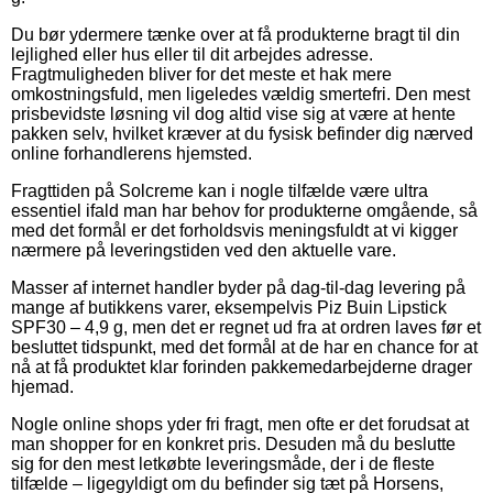
Du bør ydermere tænke over at få produkterne bragt til din
lejlighed eller hus eller til dit arbejdes adresse.
Fragtmuligheden bliver for det meste et hak mere
omkostningsfuld, men ligeledes vældig smertefri. Den mest
prisbevidste løsning vil dog altid vise sig at være at hente
pakken selv, hvilket kræver at du fysisk befinder dig nærved
online forhandlerens hjemsted.
Fragttiden på Solcreme kan i nogle tilfælde være ultra
essentiel ifald man har behov for produkterne omgående, så
med det formål er det forholdsvis meningsfuldt at vi kigger
nærmere på leveringstiden ved den aktuelle vare.
Masser af internet handler byder på dag-til-dag levering på
mange af butikkens varer, eksempelvis Piz Buin Lipstick
SPF30 – 4,9 g, men det er regnet ud fra at ordren laves før et
besluttet tidspunkt, med det formål at de har en chance for at
nå at få produktet klar forinden pakkemedarbejderne drager
hjemad.
Nogle online shops yder fri fragt, men ofte er det forudsat at
man shopper for en konkret pris. Desuden må du beslutte
sig for den mest letkøbte leveringsmåde, der i de fleste
tilfælde – ligegyldigt om du befinder sig tæt på Horsens,