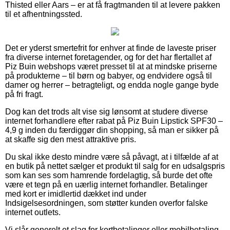
Thisted eller Aars – er at få fragtmanden til at levere pakken
til et afhentningssted.
Det er yderst smertefrit for enhver at finde de laveste priser
fra diverse internet foretagender, og for det har flertallet af
Piz Buin webshops været presset til at at mindske priserne
på produkterne – til børn og babyer, og endvidere også til
damer og herrer – betragteligt, og endda nogle gange byde
på fri fragt.
Dog kan det trods alt vise sig lønsomt at studere diverse
internet forhandlere efter rabat på Piz Buin Lipstick SPF30 –
4,9 g inden du færdiggør din shopping, så man er sikker på
at skaffe sig den mest attraktive pris.
Du skal ikke desto mindre være så påvagt, at i tilfælde af at
en butik på nettet sælger et produkt til salg for en udsalgspris
som kan ses som hamrende fordelagtig, så burde det ofte
være et tegn på en uærlig internet forhandler. Betalinger
med kort er imidlertid dækket ind under
Indsigelsesordningen, som støtter kunden overfor falske
internet outlets.
Vi slår generelt et slag for kortbetalinger eller mobilbetaling.