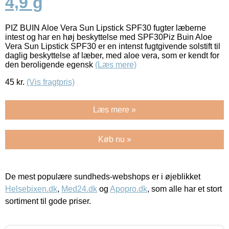
4,9 g
PIZ BUIN Aloe Vera Sun Lipstick SPF30 fugter læberne
intest og har en høj beskyttelse med SPF30Piz Buin Aloe
Vera Sun Lipstick SPF30 er en intenst fugtgivende solstift til
daglig beskyttelse af læber, med aloe vera, som er kendt for
den beroligende egensk
(Læs mere)
45
kr.
(Vis fragtpris)
Læs mere »
Køb nu »
De mest populære sundheds-webshops er i øjeblikket
Helsebixen.dk
,
Med24.dk
og
Apopro.dk
, som alle har et stort
sortiment til gode priser.