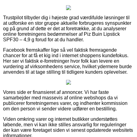
Trustpilot tilbyder dig i højeste grad værdifulde løsninger til
at udforske en stor gruppe aktuelle forbrugeres synspunkter
og på grund af dette er det at foretrække, at du analyserer
online forretningens bedømmelser af Piz Buin Lipstick
SPF30 – 4,9 g forud for at du handler.
Facebook fremskaffer lige så vel faktisk fremragende
chancer for at få et kig ind i internet shoppens kundefokus.
Her ser vi faktisk e-forretninger hvor folk kan levere en
vurdering af virksomhedens service, hvilket ydermere burde
anvendes til at tage stilling til tidligere kunders oplevelser.
Vores side er finansieret af annoncer. Vi har faste
samarbejder med massevis af online webshops da vi
publicerer forretningernes varer, og indhenter kommission
om den person vi sender videre udfører en bestilling.
Viden omkring varer og internet butikker understøttes
løbende, men vi kan ikke stilles ansvarlig for reguleringer
der kan være foretaget siden vi senest opdaterede websitets
informationer.