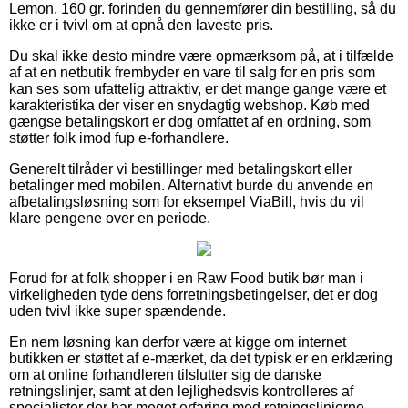
Lemon, 160 gr. forinden du gennemfører din bestilling, så du
ikke er i tvivl om at opnå den laveste pris.
Du skal ikke desto mindre være opmærksom på, at i tilfælde
af at en netbutik frembyder en vare til salg for en pris som
kan ses som ufattelig attraktiv, er det mange gange være et
karakteristika der viser en snydagtig webshop. Køb med
gængse betalingskort er dog omfattet af en ordning, som
støtter folk imod fup e-forhandlere.
Generelt tilråder vi bestillinger med betalingskort eller
betalinger med mobilen. Alternativt burde du anvende en
afbetalingsløsning som for eksempel ViaBill, hvis du vil
klare pengene over en periode.
Forud for at folk shopper i en Raw Food butik bør man i
virkeligheden tyde dens forretningsbetingelser, det er dog
uden tvivl ikke super spændende.
En nem løsning kan derfor være at kigge om internet
butikken er støttet af e-mærket, da det typisk er en erklæring
om at online forhandleren tilslutter sig de danske
retningslinjer, samt at den lejlighedsvis kontrolleres af
specialister der har meget erfaring med retningslinjerne.