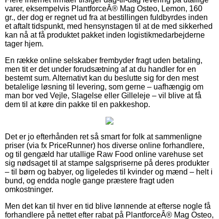
varer, eksempelvis PlantforceÂ® Mag Osteo, Lemon, 160
gr., der dog er regnet ud fra at bestillingen fuldbyrdes inden
et aftalt tidspunkt, med hensynstagen til at de med sikkerhed
kan nå at få produktet pakket inden logistikmedarbejderne
tager hjem.
En række online selskaber frembyder fragt uden betaling,
men tit er det under forudsætning af at du handler for en
bestemt sum. Alternativt kan du beslutte sig for den mest
betalelige løsning til levering, som gerne – uafhængig om
man bor ved Vejle, Slagelse eller Gilleleje – vil blive at få
dem til at køre din pakke til en pakkeshop.
Det er jo efterhånden ret så smart for folk at sammenligne
priser (via fx PriceRunner) hos diverse online forhandlere,
og til gengæld har utallige Raw Food online varehuse set
sig nødsaget til at stampe salgspriserne på deres produkter
– til børn og babyer, og ligeledes til kvinder og mænd – helt i
bund, og endda nogle gange præstere fragt uden
omkostninger.
Men det kan til hver en tid blive lønnende at efterse nogle få
forhandlere på nettet efter rabat på PlantforceÂ® Mag Osteo,