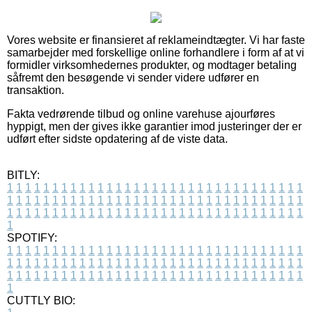
Vores website er finansieret af reklameindtægter. Vi har faste
samarbejder med forskellige online forhandlere i form af at vi
formidler virksomhedernes produkter, og modtager betaling
såfremt den besøgende vi sender videre udfører en
transaktion.
Fakta vedrørende tilbud og online varehuse ajourføres
hyppigt, men der gives ikke garantier imod justeringer der er
udført efter sidste opdatering af de viste data.
BITLY:
1
1
1
1
1
1
1
1
1
1
1
1
1
1
1
1
1
1
1
1
1
1
1
1
1
1
1
1
1
1
1
1
1
1
1
1
1
1
1
1
1
1
1
1
1
1
1
1
1
1
1
1
1
1
1
1
1
1
1
1
1
1
1
1
1
1
1
1
1
1
1
1
1
1
1
1
1
1
1
1
1
1
1
1
1
1
1
1
1
1
1
1
1
1
1
1
1
1
1
1
SPOTIFY:
1
1
1
1
1
1
1
1
1
1
1
1
1
1
1
1
1
1
1
1
1
1
1
1
1
1
1
1
1
1
1
1
1
1
1
1
1
1
1
1
1
1
1
1
1
1
1
1
1
1
1
1
1
1
1
1
1
1
1
1
1
1
1
1
1
1
1
1
1
1
1
1
1
1
1
1
1
1
1
1
1
1
1
1
1
1
1
1
1
1
1
1
1
1
1
1
1
1
1
1
CUTTLY BIO: