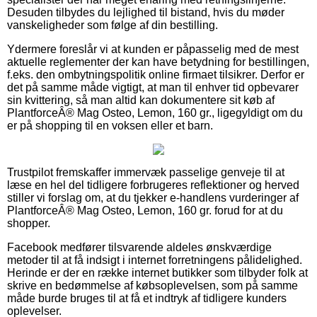
Desuden tilbydes du lejlighed til bistand, hvis du møder
vanskeligheder som følge af din bestilling.
Ydermere foreslår vi at kunden er påpasselig med de mest
aktuelle reglementer der kan have betydning for bestillingen,
f.eks. den ombytningspolitik online firmaet tilsikrer. Derfor er
det på samme måde vigtigt, at man til enhver tid opbevarer
sin kvittering, så man altid kan dokumentere sit køb af
PlantforceÂ® Mag Osteo, Lemon, 160 gr., ligegyldigt om du
er på shopping til en voksen eller et barn.
Trustpilot fremskaffer immervæk passelige genveje til at
læse en hel del tidligere forbrugeres reflektioner og herved
stiller vi forslag om, at du tjekker e-handlens vurderinger af
PlantforceÂ® Mag Osteo, Lemon, 160 gr. forud for at du
shopper.
Facebook medfører tilsvarende aldeles ønskværdige
metoder til at få indsigt i internet forretningens pålidelighed.
Herinde er der en række internet butikker som tilbyder folk at
skrive en bedømmelse af købsoplevelsen, som på samme
måde burde bruges til at få et indtryk af tidligere kunders
oplevelser.