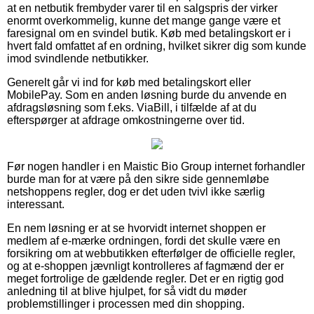
at en netbutik frembyder varer til en salgspris der virker
enormt overkommelig, kunne det mange gange være et
faresignal om en svindel butik. Køb med betalingskort er i
hvert fald omfattet af en ordning, hvilket sikrer dig som kunde
imod svindlende netbutikker.
Generelt går vi ind for køb med betalingskort eller
MobilePay. Som en anden løsning burde du anvende en
afdragsløsning som f.eks. ViaBill, i tilfælde af at du
efterspørger at afdrage omkostningerne over tid.
Før nogen handler i en Maistic Bio Group internet forhandler
burde man for at være på den sikre side gennemløbe
netshoppens regler, dog er det uden tvivl ikke særlig
interessant.
En nem løsning er at se hvorvidt internet shoppen er
medlem af e-mærke ordningen, fordi det skulle være en
forsikring om at webbutikken efterfølger de officielle regler,
og at e-shoppen jævnligt kontrolleres af fagmænd der er
meget fortrolige de gældende regler. Det er en rigtig god
anledning til at blive hjulpet, for så vidt du møder
problemstillinger i processen med din shopping.