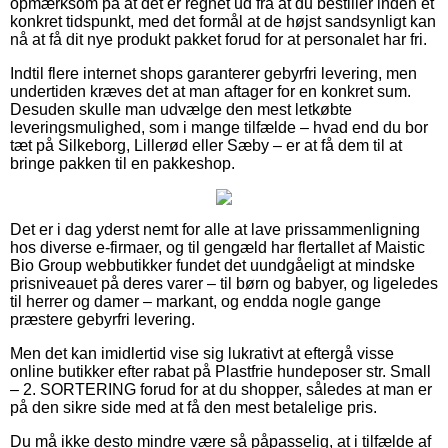
opmærksom på at det er regnet ud fra at du bestiller inden et
konkret tidspunkt, med det formål at de højst sandsynligt kan
nå at få dit nye produkt pakket forud for at personalet har fri.
Indtil flere internet shops garanterer gebyrfri levering, men
undertiden kræves det at man aftager for en konkret sum.
Desuden skulle man udvælge den mest letkøbte
leveringsmulighed, som i mange tilfælde – hvad end du bor
tæt på Silkeborg, Lillerød eller Sæby – er at få dem til at
bringe pakken til en pakkeshop.
Det er i dag yderst nemt for alle at lave prissammenligning
hos diverse e-firmaer, og til gengæld har flertallet af Maistic
Bio Group webbutikker fundet det uundgåeligt at mindske
prisniveauet på deres varer – til børn og babyer, og ligeledes
til herrer og damer – markant, og endda nogle gange
præstere gebyrfri levering.
Men det kan imidlertid vise sig lukrativt at eftergå visse
online butikker efter rabat på Plastfrie hundeposer str. Small
– 2. SORTERING forud for at du shopper, således at man er
på den sikre side med at få den mest betalelige pris.
Du må ikke desto mindre være så påpasselig, at i tilfælde af