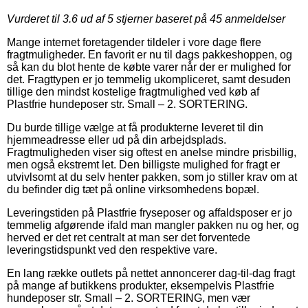
Vurderet til
3.6
ud af 5 stjerner baseret på
45
anmeldelser
Mange internet foretagender tildeler i vore dage flere
fragtmuligheder. En favorit er nu til dags pakkeshoppen, og
så kan du blot hente de købte varer når der er mulighed for
det. Fragttypen er jo temmelig ukompliceret, samt desuden
tillige den mindst kostelige fragtmulighed ved køb af
Plastfrie hundeposer str. Small – 2. SORTERING.
Du burde tillige vælge at få produkterne leveret til din
hjemmeadresse eller ud på din arbejdsplads.
Fragtmuligheden viser sig oftest en anelse mindre prisbillig,
men også ekstremt let. Den billigste mulighed for fragt er
utvivlsomt at du selv henter pakken, som jo stiller krav om at
du befinder dig tæt på online virksomhedens bopæl.
Leveringstiden på Plastfrie fryseposer og affaldsposer er jo
temmelig afgørende ifald man mangler pakken nu og her, og
herved er det ret centralt at man ser det forventede
leveringstidspunkt ved den respektive vare.
En lang række outlets på nettet annoncerer dag-til-dag fragt
på mange af butikkens produkter, eksempelvis Plastfrie
hundeposer str. Small – 2. SORTERING, men vær