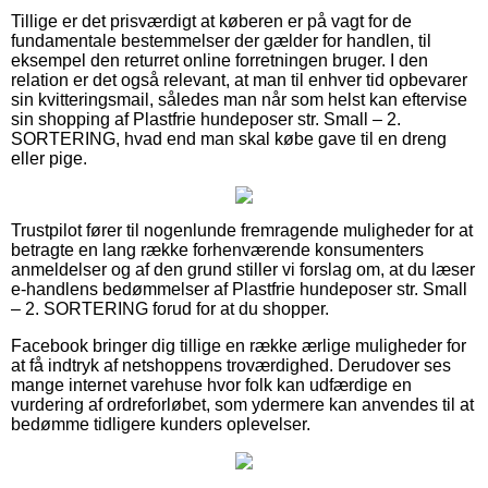
Tillige er det prisværdigt at køberen er på vagt for de
fundamentale bestemmelser der gælder for handlen, til
eksempel den returret online forretningen bruger. I den
relation er det også relevant, at man til enhver tid opbevarer
sin kvitteringsmail, således man når som helst kan eftervise
sin shopping af Plastfrie hundeposer str. Small – 2.
SORTERING, hvad end man skal købe gave til en dreng
eller pige.
Trustpilot fører til nogenlunde fremragende muligheder for at
betragte en lang række forhenværende konsumenters
anmeldelser og af den grund stiller vi forslag om, at du læser
e-handlens bedømmelser af Plastfrie hundeposer str. Small
– 2. SORTERING forud for at du shopper.
Facebook bringer dig tillige en række ærlige muligheder for
at få indtryk af netshoppens troværdighed. Derudover ses
mange internet varehuse hvor folk kan udfærdige en
vurdering af ordreforløbet, som ydermere kan anvendes til at
bedømme tidligere kunders oplevelser.