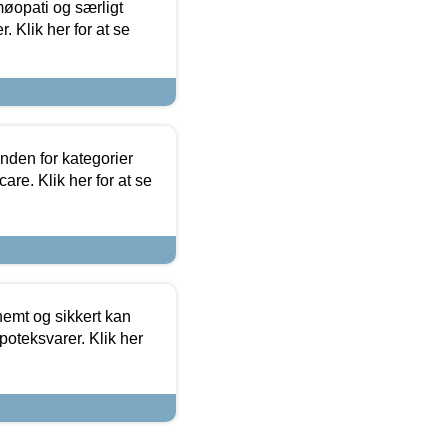
møopati og særligt
 Klik her for at se
nden for kategorier
re. Klik her for at se
emt og sikkert kan
oteksvarer. Klik her