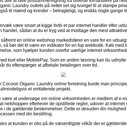
 os alle at lave prissammenligning fra diverse forhandlere på nett
nic Laundry outlets på nettet set sig tvunget til at stampe prise
så til mænd og kvinder – betragteligt, og endda nogle gange ti
væk være smart at kigge forbi et par internet handler efter udsa
 handel, sådan at du er tryg ved at modtage den mest attraktive 
 såfremt en online webshop markedsfører en vare for en udsalg
 så bør det tit være en indikator for en fup webbutik. Køb med b
melse, som hjælper kunden overfor uærlige internet virksomhed
 med kort eller MobilePay. Som en anden løsning kan du udnytte 
når du efterspørger at afbetale betalingen over tid.
 Cocoon Organic Laundry online forretning burde man principie
 almindeligvis et omfattende projekt.
e være at undersøge om online virksomheden er medlem af e-mæ
 at netshoppen efterlever de opstillede regler, udover at internet
e i de gældende bestemmelser. Dette er desuden din mulighed f
ocessen med din bestilling.
les at kunden er obs på de væsentligste vilkår der er gældende 