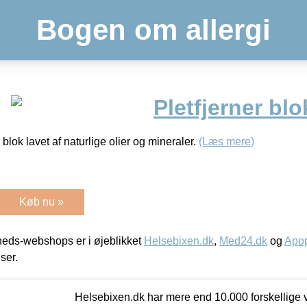
Bogen om allergi
Pletfjerner blo
r blok lavet af naturlige olier og mineraler.
(Læs mere)
Køb nu »
eds-webshops er i øjeblikket
Helsebixen.dk
,
Med24.dk
og
Apop
iser.
Helsebixen.dk har mere end 10.000 forskellige v