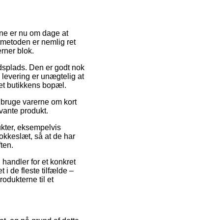
erne er nu om dage at
tmetoden er nemlig ret
rner blok.
jdsplads. Den er godt nok
levering er unægtelig at
rnet butikkens bopæl.
 bruge varerne om kort
evante produkt.
ukter, eksempelvis
lokkeslæt, så at de har
ften.
 handler for et konkret
i de fleste tilfælde –
odukterne til et