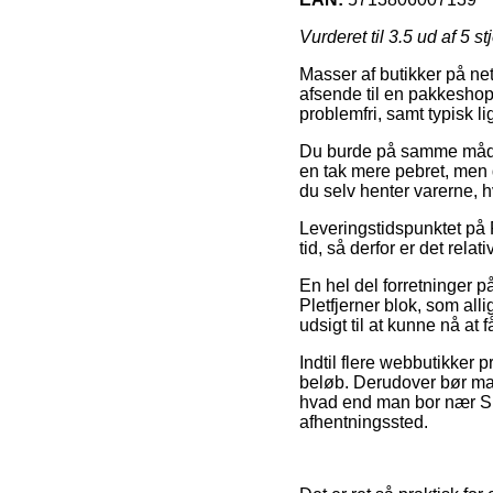
Vurderet til
3.5
ud af 5 st
Masser af butikker på net
afsende til en pakkeshop
problemfri, samt typisk l
Du burde på samme måde p
en tak mere pebret, men 
du selv henter varerne, hv
Leveringstidspunktet på 
tid, så derfor er det rela
En hel del forretninger 
Pletfjerner blok, som alli
udsigt til at kunne nå at 
Indtil flere webbutikker 
beløb. Derudover bør man 
hvad end man bor nær Silk
afhentningssted.