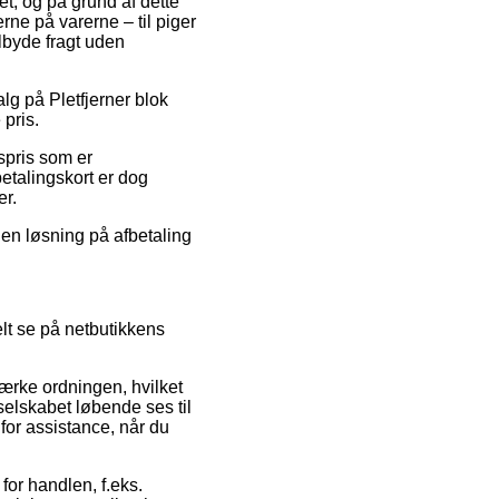
et, og på grund af dette
rne på varerne – til piger
lbyde fragt uden
lg på Pletfjerner blok
pris.
spris som er
etalingskort er dog
er.
en løsning på afbetaling
lt se på netbutikkens
rke ordningen, hvilket
 selskabet løbende ses til
or assistance, når du
for handlen, f.eks.