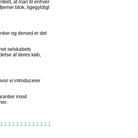
tielt, at man til enhver
jerner blok, ligegyldigt
tanker og derved er det
rnet selskabets
ldelse af deres køb,
vor vi introducerer
arantier imod
ner.
1
1
1
1
1
1
1
1
1
1
1
1
1