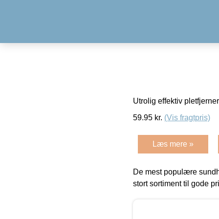
Utrolig effektiv pletfjerne
59.95
kr.
(Vis fragtpris)
Læs mere »
De mest populære sundh
stort sortiment til gode pr