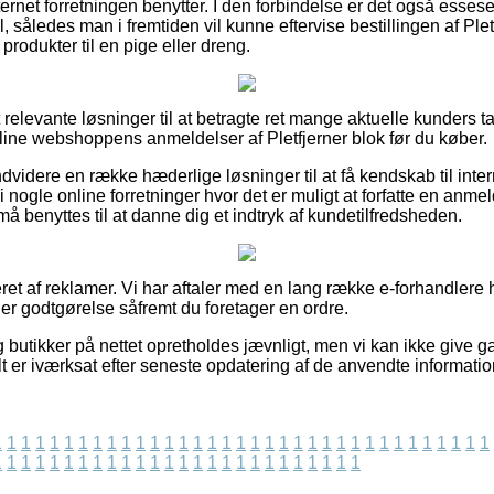
ernet forretningen benytter. I den forbindelse er det også essesen
, således man i fremtiden vil kunne eftervise bestillingen af Pletf
produkter til en pige eller dreng.
t relevante løsninger til at betragte ret mange aktuelle kunders 
nline webshoppens anmeldelser af Pletfjerner blok før du køber.
videre en række hæderlige løsninger til at få kendskab til inte
i nogle online forretninger hvor det er muligt at forfatte en anme
 benyttes til at danne dig et indtryk af kundetilfredsheden.
ret af reklamer. Vi har aftaler med en lang række e-forhandlere h
ner godtgørelse såfremt du foretager en ordre.
butikker på nettet opretholdes jævnligt, men vi kan ikke give g
lt er iværksat efter seneste opdatering af de anvendte informatio
1
1
1
1
1
1
1
1
1
1
1
1
1
1
1
1
1
1
1
1
1
1
1
1
1
1
1
1
1
1
1
1
1
1
1
1
1
1
1
1
1
1
1
1
1
1
1
1
1
1
1
1
1
1
1
1
1
1
1
1
1