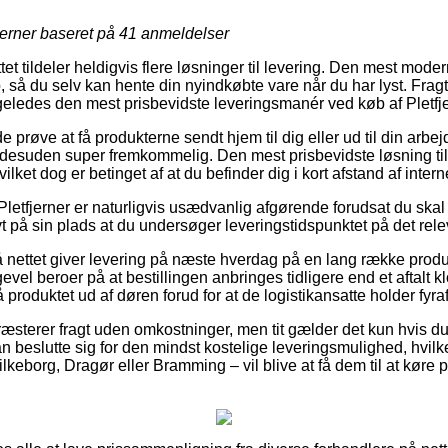
jerner baseret på
41
anmeldelser
tet tildeler heldigvis flere løsninger til levering. Den mest mod
, så du selv kan hente din nyindkøbte vare når du har lyst. Frag
igeledes den mest prisbevidste leveringsmanér ved køb af Pletfje
røve at få produkterne sendt hjem til dig eller ud til din arbe
desuden super fremkommelig. Den mest prisbevidste løsning til 
ilket dog er betinget af at du befinder dig i kort afstand af inte
Pletfjerner er naturligvis usædvanlig afgørende forudsat du skal
tivt på sin plads at du undersøger leveringstidspunktet på det rel
på nettet giver levering på næste hverdag på en lang række prod
gevel beroer på at bestillingen anbringes tidligere end et aftalt k
få produktet ud af døren forud for at de logistikansatte holder fyra
præsterer fragt uden omkostninger, men tit gælder det kun hvis du
beslutte sig for den mindst kostelige leveringsmulighed, hvilket 
eborg, Dragør eller Bramming – vil blive at få dem til at køre pr