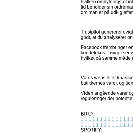
hvilken ombytningsret int
tid beholder sin ordremail
om man er på udkig efter 
Trustpilot genererer evig
godt, at du analyserer o
Facebook frembringer end
kundefokus. I øvrigt ser v
hvilket på samme måde må
Vores website er finansie
butikkernes varer, og tje
Viden angående varer og 
reguleringer der potentie
BITLY:
1
1
1
1
1
1
1
1
1
1
1
1
1
1
1
1
1
1
1
1
1
1
1
1
1
1
SPOTIFY: