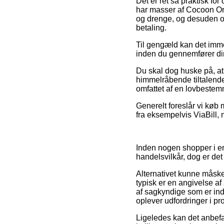
Det er ret så praktisk for
har masser af Cocoon Orga
og drenge, og desuden og
betaling.
Til gengæld kan det immer
inden du gennemfører din
Du skal dog huske på, at
himmelråbende tiltalende,
omfattet af en lovbestem
Generelt foreslår vi køb
fra eksempelvis ViaBill, 
Inden nogen shopper i en
handelsvilkår, dog er det
Alternativet kunne måsk
typisk er en angivelse af
af sagkyndige som er ind
oplever udfordringer i pr
Ligeledes kan det anbefa