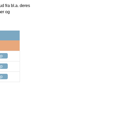
 fra bl.a. deres
mer og
op
op
op