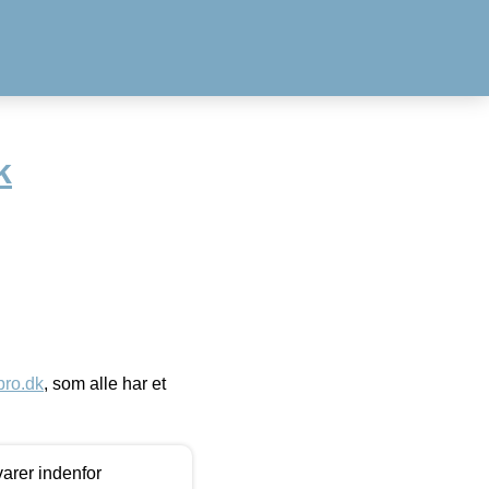
k
ro.dk
, som alle har et
arer indenfor