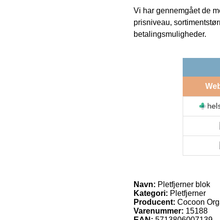
Vi har gennemgået de mes
prisniveau, sortimentstø
betalingsmuligheder.
We
Navn:
Pletfjerner blok
Kategori:
Pletfjerner
Producent:
Cocoon Org
Varenummer:
15188
EAN:
5713806007139