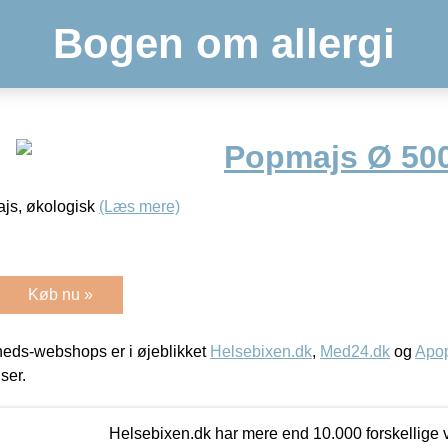
Bogen om allergi
Popmajs Ø 500
js, økologisk
(Læs mere)
Køb nu »
eds-webshops er i øjeblikket
Helsebixen.dk
,
Med24.dk
og
Apop
iser.
Helsebixen.dk har mere end 10.000 forskellige v