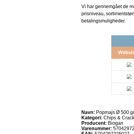
Vi har gennemgået de mes
prisniveau, sortimentstø
betalingsmuligheder.
Websh
Navn:
Popmajs Ø 500 gr
Kategori:
Chips & Crack
Producent:
Biogan
Varenummer:
5704297
EAN:
5704297225027