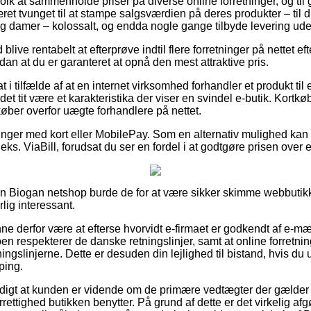
r folk at sammenholde priser på diverse online forretninger, og ti
et tvunget til at stampe salgsværdien på deres produkter – til 
og damer – kolossalt, og endda nogle gange tilbyde levering ude
d blive rentabelt at efterprøve indtil flere forretninger på nettet
ådan at du er garanteret at opnå den mest attraktive pris.
t i tilfælde af at en internet virksomhed forhandler et produkt ti
det tit være et karakteristika der viser en svindel e-butik. Kortkøb 
køber overfor uægte forhandlere på nettet.
alinger med kort eller MobilePay. Som en alternativ mulighed kan
eks. ViaBill, forudsat du ser en fordel i at godtgøre prisen over 
i en Biogan netshop burde de for at være sikker skimme webbuti
rlig interessant.
 derfor være at efterse hvorvidt e-firmaet er godkendt af e-mæ
pen respekterer de danske retningslinjer, samt at online forretn
ningslinjerne. Dette er desuden din lejlighed til bistand, hvis du
ping.
rdigt at kunden er vidende om de primære vedtægter der gælder 
rettighed butikken benytter. På grund af dette er det virkelig af