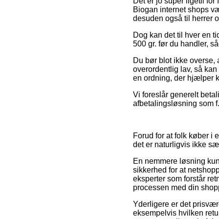
Det er jo super ligetil fo
Biogan internet shops vær
desuden også til herrer 
Dog kan det til hver en ti
500 gr. før du handler, s
Du bør blot ikke overse, a
overordentlig lav, så kan 
en ordning, der hjælper 
Vi foreslår generelt bet
afbetalingsløsning som f.
Forud for at folk køber 
det er naturligvis ikke sæ
En nemmere løsning kunne
sikkerhed for at netshop
eksperter som forstår ret
processen med din shop
Yderligere er det prisvæ
eksempelvis hvilken retur