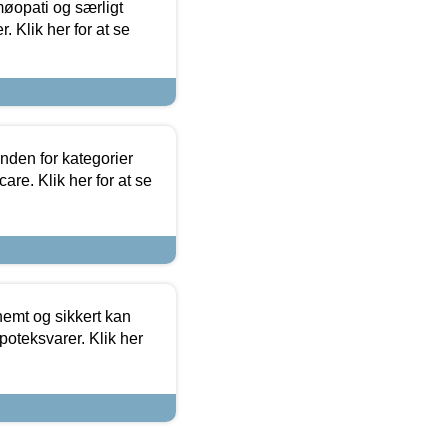
møopati og særligt
 Klik her for at se
nden for kategorier
re. Klik her for at se
emt og sikkert kan
oteksvarer. Klik her