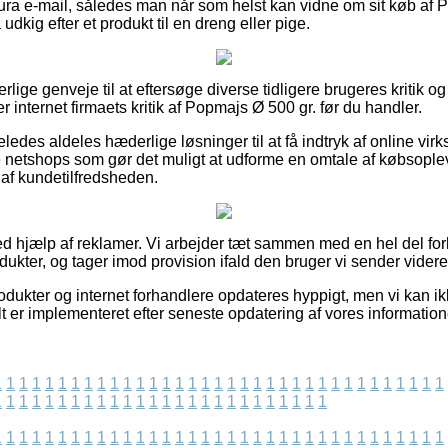
tura e-mail, således man når som helst kan vidne om sit køb af 
kig efter et produkt til en dreng eller pige.
rlige genveje til at eftersøge diverse tidligere brugeres kritik o
ger internet firmaets kritik af Popmajs Ø 500 gr. før du handler.
eledes aldeles hæderlige løsninger til at få indtryk af online v
netshops som gør det muligt at udforme en omtale af købsopleve
g af kundetilfredsheden.
ed hjælp af reklamer. Vi arbejder tæt sammen med en hel del forh
odukter, og tager imod provision ifald den bruger vi sender vide
ukter og internet forhandlere opdateres hyppigt, men vi kan ikke
t er implementeret efter seneste opdatering af vores information
1
1
1
1
1
1
1
1
1
1
1
1
1
1
1
1
1
1
1
1
1
1
1
1
1
1
1
1
1
1
1
1
1
1
1
1
1
1
1
1
1
1
1
1
1
1
1
1
1
1
1
1
1
1
1
1
1
1
1
1
1
1
1
1
1
1
1
1
1
1
1
1
1
1
1
1
1
1
1
1
1
1
1
1
1
1
1
1
1
1
1
1
1
1
1
1