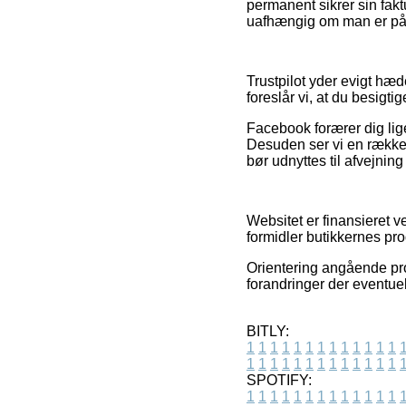
permanent sikrer sin fak
uafhængig om man er på ud
Trustpilot yder evigt hæde
foreslår vi, at du besigti
Facebook forærer dig lig
Desuden ser vi en række 
bør udnyttes til afvejnin
Websitet er finansieret v
formidler butikkernes pr
Orientering angående prod
forandringer der eventuel
BITLY:
1
1
1
1
1
1
1
1
1
1
1
1
1
1
1
1
1
1
1
1
1
1
1
1
1
1
SPOTIFY:
1
1
1
1
1
1
1
1
1
1
1
1
1