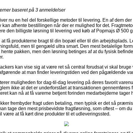
jerner baseret på
3
anmeldelser
iver nu en hel del forskellige metoder til levering. En af dem der
 kan afhente bestillingen når der er mulighed for det. Fragtmet
ere den billigste løsning til levering ved køb af Popmajs Ø 500 gr
at få produkterne bragt til din bopæl eller til din arbejdsplads
ingsfuld, men til gengæld ultra smart. Den mest betalelige form 
 hente pakken, men den løsning betinges af at du fysisk befind
r.
ckers kan vise sig at være ret så central forudsat vi skal bruge v
 afgørende at man finder leveringstiden ved den pågældende va
erer muligheden for dag-til-dag levering på deres favorit vare
em ikke at det er underforstået at transaktionen gennemføres for
teret kan nå at få varerne betjent forinden medarbejderne tager 
ikker frembyder fragt uden betaling, men typisk er det så præmi
 man tage den mest prisbevidste fragtløsning, som oftest – om du
 være at få kørt dine produkter til et udleveringssted.