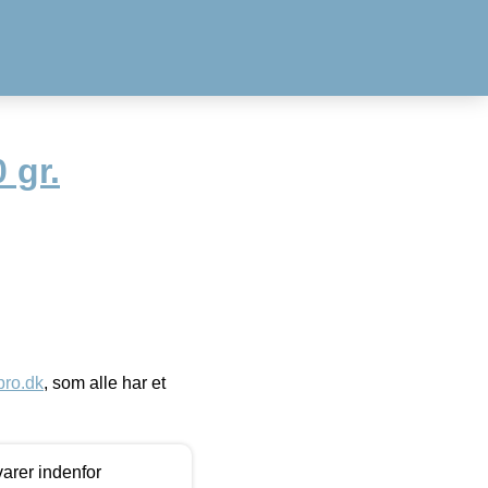
 gr.
ro.dk
, som alle har et
arer indenfor