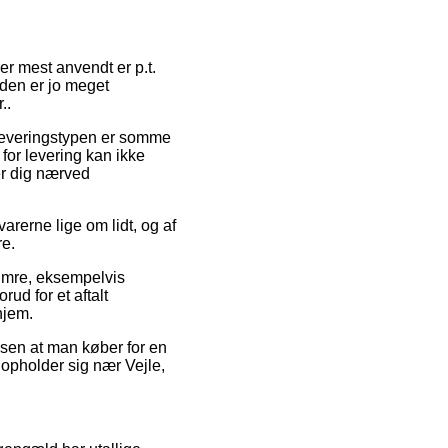
 er mest anvendt er p.t.
oden er jo meget
..
. Leveringstypen er somme
for levering kan ikke
er dig nærved
arerne lige om lidt, og af
re.
numre, eksempelvis
ud for et aftalt
hjem.
ssen at man køber for en
 opholder sig nær Vejle,