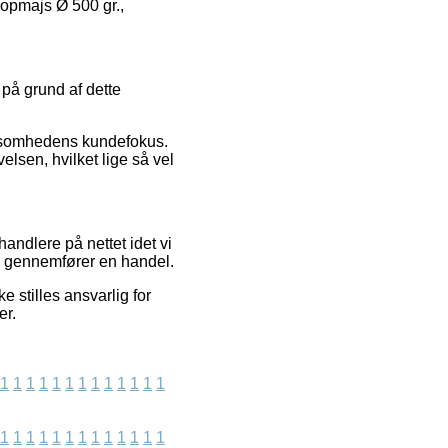
Popmajs Ø 500 gr.,
g på grund af dette
irksomhedens kundefokus.
lsen, hvilket lige så vel
andlere på nettet idet vi
re gennemfører en handel.
 stilles ansvarlig for
er.
1
1
1
1
1
1
1
1
1
1
1
1
1
1
1
1
1
1
1
1
1
1
1
1
1
1