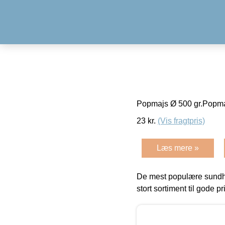
Popmajs Ø 500 gr.Popma
23
kr.
(Vis fragtpris)
Læs mere »
De mest populære sundh
stort sortiment til gode pr