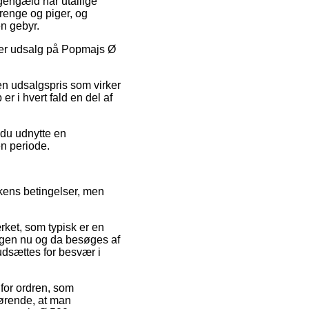
l gengæld har utallige
drenge og piger, og
n gebyr.
 efter udsalg på Popmajs Ø
l en udsalgspris som virker
er i hvert fald en del af
 du udnytte en
en periode.
kkens betingelser, men
rket, som typisk er en
ingen nu og da besøges af
 udsættes for besvær i
for ordren, som
gørende, at man