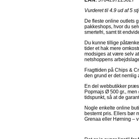
Vurderet til
4.9
ud af 5 st
De fleste online outlets g
pakkeshops, hvor du selv
smertefri, samt tit endvid
Du kunne tillige påtænke 
tider et hak mere omkostn
modsiges at være selv at
netshoppens arbejdslage
Fragttiden på Chips & Cra
den grund er det nemlig
En del webbutikker præst
Popmajs Ø 500 gr., men gl
tidspunkt, så at de garan
Nogle enkelte online but
bestemt pris. Ellers bør
Grenaa eller Hørning – vil