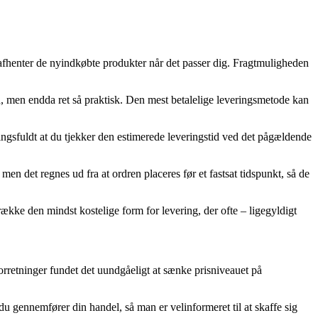
lv afhenter de nyindkøbte produkter når det passer dig. Fragtmuligheden
ld, men endda ret så praktisk. Den mest betalelige leveringsmetode kan
ningsfuldt at du tjekker den estimerede leveringstid ved det pågældende
en det regnes ud fra at ordren placeres før et fastsat tidspunkt, så de
række den mindst kostelige form for levering, der ofte – ligegyldigt
forretninger fundet det uundgåeligt at sænke prisniveauet på
du gennemfører din handel, så man er velinformeret til at skaffe sig