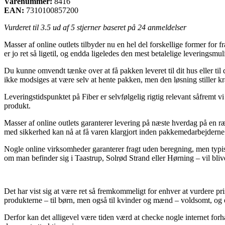
Varenummer:
8416
EAN:
7310100857200
Vurderet til
3.5
ud af 5 stjerner baseret på
24
anmeldelser
Masser af online outlets tilbyder nu en hel del forskellige former for 
er jo ret så ligetil, og endda ligeledes den mest betalelige leveringsmu
Du kunne omvendt tænke over at få pakken leveret til dit hus eller ti
ikke modsiges at være selv at hente pakken, men den løsning stiller kra
Leveringstidspunktet på Fiber er selvfølgelig rigtig relevant såfremt 
produkt.
Masser af online outlets garanterer levering på næste hverdag på en ræk
med sikkerhed kan nå at få varen klargjort inden pakkemedarbejderne 
Nogle online virksomheder garanterer fragt uden beregning, men typisk 
om man befinder sig i Taastrup, Solrød Strand eller Hørning – vil blive 
Det har vist sig at være ret så fremkommeligt for enhver at vurdere pri
produkterne – til børn, men også til kvinder og mænd – voldsomt, og 
Derfor kan det alligevel være tiden værd at checke nogle internet forha