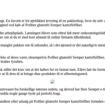
fragt. En favorit er for øjeblikket levering til en pakkeshop, hvor du se
lighed ved køb af Pofiber glutenfri Semper kartoffelfiber.
l din arbejdsplads. Løsningen bliver som oftest lidt mere omkostningsfu
v om at du er med kort afstand til online firmaets tilholdssted.
vi mangler pakken om få sekunder, så i det øjemed er det naturligvis me
ke af deres varer, eksempelvis Pofiber glutenfri Semper kartoffelfiber, m
holder fyraften.
stiller det krav om at der købes for en fastsat sum. Ellers bør du foret
at få dem til at bringe dine produkter til et afhentningssted.
sniveauet fra forskellige internet outlets, og derved har flere Semper e-
endda nogle gange byde på portofri fragt.
ndlere efter udsalg på Pofiber glutenfri Semper kartoffelfiber forinden 