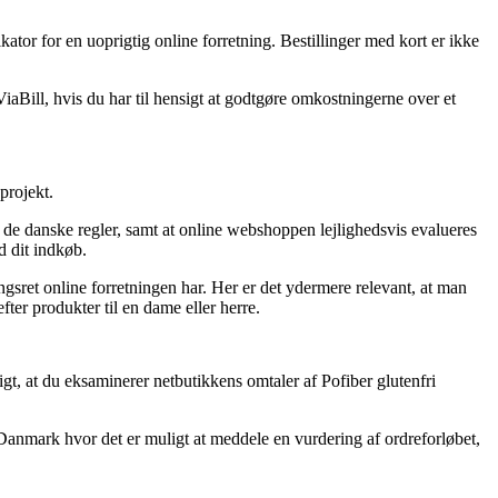
ator for en uoprigtig online forretning. Bestillinger med kort er ikke
aBill, hvis du har til hensigt at godtgøre omkostningerne over et
projekt.
r de danske regler, samt at online webshoppen lejlighedsvis evalueres
d dit indkøb.
gsret online forretningen har. Her er det ydermere relevant, at man
ter produkter til en dame eller herre.
igt, at du eksaminerer netbutikkens omtaler af Pofiber glutenfri
i Danmark hvor det er muligt at meddele en vurdering af ordreforløbet,