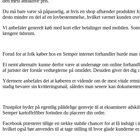
den mest attraktive pris.
Du må bare være så påpasselig, at hvis en shop afhænder produkter for 
desto mindre en del af en lovbestemmelse, hvilket værner kunden overf
Vi anbefaler generelt køb med kort eller betalinger med mobilen. Som 
længere tidsrum.
Forud for at folk køber hos en Semper internet forhandler burde man s
Et nemt alternativ kunne derfor være at undersøge om online forhandler
af jurister der forstår vedtægterne på området. Desuden giver det dig 
Ydermere anbefales det at køberen er vidende om de mest vitale retnin
stadig bevarer sin kvitteringsmail, således man senere kan dokumentere
Trustpilot byder på egentlig pålidelige genveje til at eksaminere adsk
Semper kartoffelfiber forinden du placerer din ordre.
Facebook præsterer tillige en række stabile chancer for at få indsigt 
hvilket også bør anvendes til at tage stilling til hvor glade kunderne er.