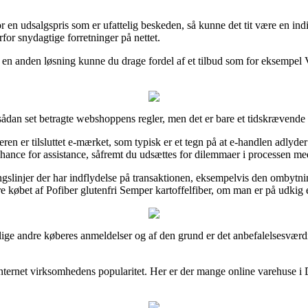
en udsalgspris som er ufattelig beskeden, så kunne det tit være en indik
or snydagtige forretninger på nettet.
en anden løsning kunne du drage fordel af et tilbud som for eksempel Vi
ådan set betragte webshoppens regler, men det er bare et tidskrævende 
en er tilsluttet e-mærket, som typisk er et tegn på at e-handlen adlyde
chance for assistance, såfremt du udsættes for dilemmaer i processen me
gslinjer der har indflydelse på transaktionen, eksempelvis den ombytnin
 købet af Pofiber glutenfri Semper kartoffelfiber, om man er på udkig ef
illige andre køberes anmeldelser og af den grund er det anbefalelsesværd
i internet virksomhedens popularitet. Her er der mange online varehuse 