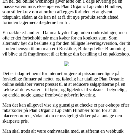
En hel del online webshops giver løfte om 1 dags levering på en
masse varenumre, eksempelvis Plan Organic Lip calm Hindbær,
som stiller krav om at ordren aflægges forinden et angivent
tidspunkt, sådan at de kan nå at få dit nye produkt sendt afsted
forinden lagermedarbejderne har fri.
En række e-handler i Danmark yder fragt uden omkostninger, men
ofte er det forbeholdt når man køber for en konkret sum. Som
alternativ bør du beslutte sig for den billigste leveringsversion, der tit
– uden hensyn til om man er i Roskilde, Birkerød eller Bramming –
vil blive at få fragtfirmaet til at bringe din bestilling til en pakkeshop.
Det er i dag ret nemt for internetbrugere at prissammenligne på
forskellige firmaer på nettet, og følgelig har utallige Plan Organic
online selskaber været presset til at at reducere salgspriserne på en
række af deres varer – til børn, og ligeledes til voksne – betydeligt,
og endda nogle gange frembyde gebyrfri levering.
Men det kan alligevel vise sig gunstigt at checke et par e-shops efter
rabatkoder på Plan Organic Lip calm Hindbær forud for at du
placerer ordren, sådan at du er usvigeligt sikker på at antage den
skarpeste pris.
Man skal trods alt være omhyggelig med, at såfremt en webbutik