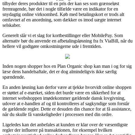
tilbyder deres produkter til en pris der kan ses som grænseløst
fremragende, bør det i nogle tilfælde være en indikator for en
snydagtig online virksomhed. Køb med betalingskort er trods alt
omfavnet af en anordning, som dækker os imod uægte internet
selskaber.
Generelt slår vi et slag for kortbestillinger eller MobilePay. Som
alternativ bør du anvende en afbetalingsløsning fra fx ViaBill, når du
hellere vil godtgøre omkostningerne ude i fremtiden.
Inden nogen shopper hos en Plan Organic shop kan man i og for sig
læse dens handelsaftale, det er dog almindeligvis ikke særlig
spændende.
En anden løsning kan derfor være at tjekke hvorvidt online shoppen
er støttet af e-mærket, siden det burde være en sikkerhed for at
internet webshoppen imødekommer gældende dansk lovgivning,
udover at e-handlen af og til kontrolleres af sagkyndige som forstår
de gældende regler. Dette er desuden din chance for at få assistance,
når du skulle få vanskeligheder i processen med din ordre.
Ligeledes kan det anbefales at kunden er klar over de væsentligste
regler der influerer på transaktionen, for eksempel hvilken