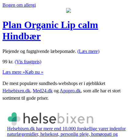
Bogen om allergi
Plan Organic Lip calm
Hindbær
Plejende og fugtgivende læbepomade.
(Læs mere)
99
kr.
(Vis fragtpris)
Læs mere »
Køb nu »
De mest populære sundheds-webshops er i øjeblikket
Helsebixen.dk
,
Med24.dk
og
Apopro.dk
, som alle har et stort
sortiment til gode priser.
Helsebixen.dk har mere end 10.000 forskellige varer indenfor
naturlægemidler, helsekost, personlig pleje, homøopati og