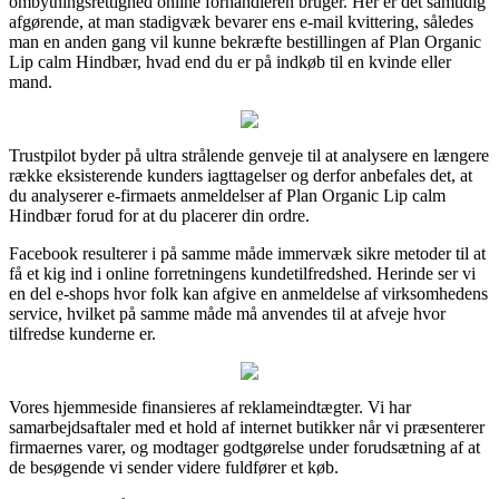
ombytningsrettighed online forhandleren bruger. Her er det samtidig
afgørende, at man stadigvæk bevarer ens e-mail kvittering, således
man en anden gang vil kunne bekræfte bestillingen af Plan Organic
Lip calm Hindbær, hvad end du er på indkøb til en kvinde eller
mand.
Trustpilot byder på ultra strålende genveje til at analysere en længere
række eksisterende kunders iagttagelser og derfor anbefales det, at
du analyserer e-firmaets anmeldelser af Plan Organic Lip calm
Hindbær forud for at du placerer din ordre.
Facebook resulterer i på samme måde immervæk sikre metoder til at
få et kig ind i online forretningens kundetilfredshed. Herinde ser vi
en del e-shops hvor folk kan afgive en anmeldelse af virksomhedens
service, hvilket på samme måde må anvendes til at afveje hvor
tilfredse kunderne er.
Vores hjemmeside finansieres af reklameindtægter. Vi har
samarbejdsaftaler med et hold af internet butikker når vi præsenterer
firmaernes varer, og modtager godtgørelse under forudsætning af at
de besøgende vi sender videre fuldfører et køb.