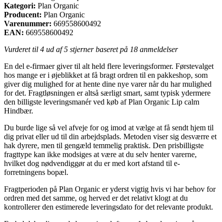
Kategori:
Plan Organic
Producent:
Plan Organic
Varenummer:
669558600492
EAN:
669558600492
Vurderet til
4
ud af 5 stjerner baseret på
18
anmeldelser
En del e-firmaer giver til alt held flere leveringsformer. Førstevalget
hos mange er i øjeblikket at få bragt ordren til en pakkeshop, som
giver dig mulighed for at hente dine nye varer når du har mulighed
for det. Fragtløsningen er altså særligt smart, samt typisk ydermere
den billigste leveringsmanér ved køb af Plan Organic Lip calm
Hindbær.
Du burde lige så vel afveje for og imod at vælge at få sendt hjem til
dig privat eller ud til din arbejdsplads. Metoden viser sig desværre et
hak dyrere, men til gengæld temmelig praktisk. Den prisbilligste
fragttype kan ikke modsiges at være at du selv henter varerne,
hvilket dog nødvendiggør at du er med kort afstand til e-
forretningens bopæl.
Fragtperioden på Plan Organic er yderst vigtig hvis vi har behov for
ordren med det samme, og herved er det relativt klogt at du
kontrollerer den estimerede leveringsdato for det relevante produkt.