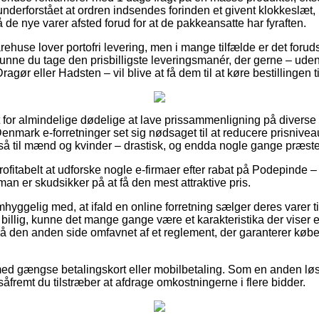
 underforstået at ordren indsendes forinden et givent klokkeslæt,
få de nye varer afsted forud for at de pakkeansatte har fyraften.
rehuse lover portofri levering, men i mange tilfælde er det forud
unne du tage den prisbilligste leveringsmanér, der gerne – ude
ragør eller Hadsten – vil blive at få dem til at køre bestillingen t
 for almindelige dødelige at lave prissammenligning på diverse o
Denmark e-forretninger set sig nødsaget til at reducere prisnivea
å til mænd og kvinder – drastisk, og endda nogle gange præstere
profitabelt at udforske nogle e-firmaer efter rabat på Podepinde –
an er skudsikker på at få den mest attraktive pris.
yggelig med, at ifald en online forretning sælger deres varer til
llig, kunne det mange gange være et karakteristika der viser en
 på den anden side omfavnet af et reglement, der garanterer kø
 med gængse betalingskort eller mobilbetaling. Som en anden lø
 såfremt du tilstræber at afdrage omkostningerne i flere bidder.