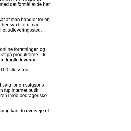
 med det formål at de har
sat at man handler for en
n hensyn til om man
il et udleveringssted.
nline forretninger, og
uet på produkterne – til
 fragtfri levering.
 100 stk før du
 salg for en salgspris
 fup internet butik.
beren imod bedrageriske
sning kan du overveje et