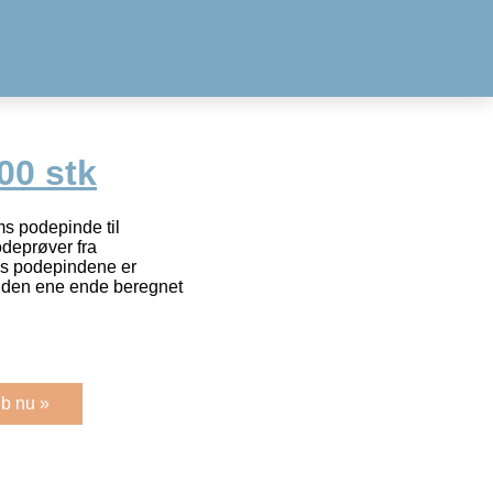
00 stk
s podepinde til
deprøver fra
ms podepindene er
i den ene ende beregnet
b nu »