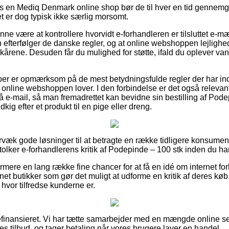
hos en Mediq Denmark online shop bør de til hver en tid gennem
et er dog typisk ikke særlig morsomt.
nne være at kontrollere hvorvidt e-forhandleren er tilsluttet e-
n efterfølger de danske regler, og at online webshoppen lejlighe
vilkårene. Desuden får du mulighed for støtte, ifald du oplever v
køber er opmærksom på de mest betydningsfulde regler der har ind
t online webshoppen lover. I den forbindelse er det også relevan
å e-mail, så man fremadrettet kan bevidne sin bestilling af Pode
ig efter et produkt til en pige eller dreng.
rvæk gode løsninger til at betragte en række tidligere konsument
 tolker e-forhandlerens kritik af Podepinde – 100 stk inden du ha
ere en lang række fine chancer for at få en idé om internet f
net butikker som gør det muligt at udforme en kritik af deres køb
 i hvor tilfredse kunderne er.
inansieret. Vi har tætte samarbejder med en mængde online sel
s tilbud, og tager betaling når vores brugere laver en handel.