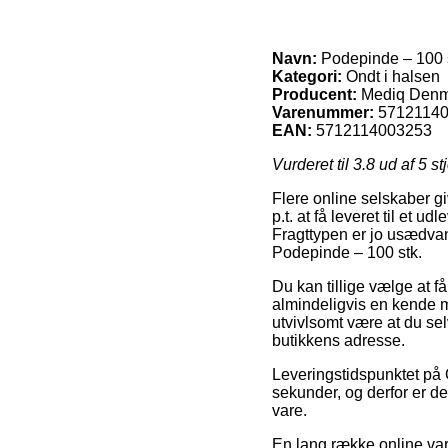
Navn:
Podepinde – 100 
Kategori:
Ondt i halsen
Producent:
Mediq Denm
Varenummer:
5712114
EAN:
5712114003253
Vurderet til
3.8
ud af 5 st
Flere online selskaber gi
p.t. at få leveret til et u
Fragttypen er jo usædvanl
Podepinde – 100 stk.
Du kan tillige vælge at få
almindeligvis en kende m
utvivlsomt være at du se
butikkens adresse.
Leveringstidspunktet på O
sekunder, og derfor er de
vare.
En lang række online va