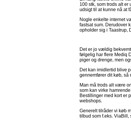
100 stk, som trods alt er
udsigt til at kunne nå at 
Nogle enkelte internet va
fastsat sum. Derudover k
opholder sig i Taastrup, D
Det er jo vældig bekvemt
følgelig har flere Mediq 
piger og drenge, men ogs
Det kan imidlertid blive 
gennemfører dit køb, så m
Man må trods alt være omh
som kan virke hamrende bi
Bestillinger med kort er
webshops.
Generelt tilråder vi køb
tilbud som f.eks. ViaBill,