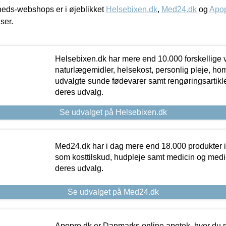
eds-webshops er i øjeblikket
Helsebixen.dk
,
Med24.dk
og
Apop
iser.
Helsebixen.dk har mere end 10.000 forskellige v
naturlægemidler, helsekost, personlig pleje, ho
udvalgte sunde fødevarer samt rengøringsartikler.
deres udvalg.
Se udvalget på Helsebixen.dk
Med24.dk har i dag mere end 18.000 produkter i
som kosttilskud, hudpleje samt medicin og medica
deres udvalg.
Se udvalget på Med24.dk
Apopro.dk er Danmarks online apotek, hvor du n