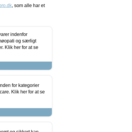
ro.dk
, som alle har et
arer indenfor
møopati og særligt
 Klik her for at se
nden for kategorier
re. Klik her for at se
emt og sikkert kan