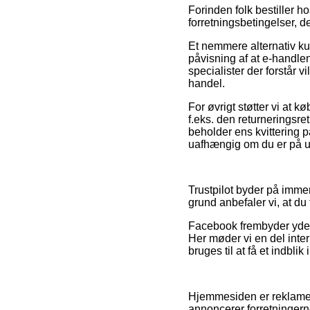
Forinden folk bestiller 
forretningsbetingelser, d
Et nemmere alternativ ku
påvisning af at e-handle
specialister der forstår 
handel.
For øvrigt støtter vi at 
f.eks. den returneringsre
beholder ens kvittering p
uafhængig om du er på udk
Trustpilot byder på imme
grund anbefaler vi, at du
Facebook frembyder yderm
Her møder vi en del inter
bruges til at få et indblik
Hjemmesiden er reklamef
annoncerer forretningerne