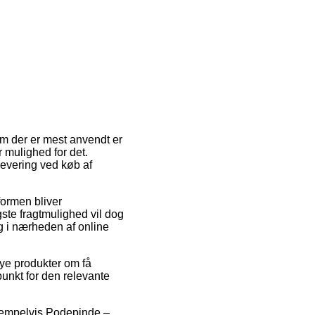
dem der er mest anvendt er
er mulighed for det.
levering ved køb af
sformen bliver
ste fragtmulighed vil dog
g i nærheden af online
nye produkter om få
punkt for den relevante
sempelvis Podepinde –