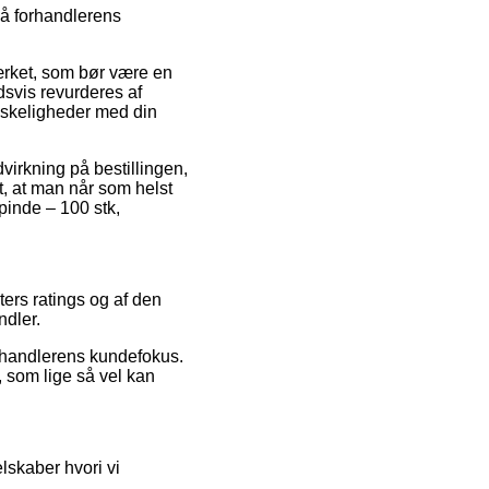
gå forhandlerens
mærket, som bør være en
dsvis revurderes af
anskeligheder med din
virkning på bestillingen,
t, at man når som helst
pinde – 100 stk,
ers ratings og af den
ndler.
orhandlerens kundefokus.
, som lige så vel kan
skaber hvori vi