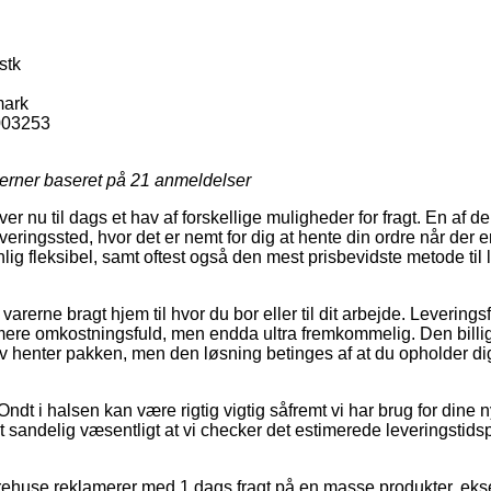
stk
ark
003253
jerner baseret på
21
anmeldelser
ver nu til dags et hav af forskellige muligheder for fragt. En af 
dleveringssted, hvor det er nemt for dig at hente din ordre når der 
ig fleksibel, samt oftest også den mest prisbevidste metode til 
 varerne bragt hjem til hvor du bor eller til dit arbejde. Levering
ere omkostningsfuld, men endda ultra fremkommelig. Den billig
lv henter pakken, men den løsning betinges af at du opholder di
ndt i halsen kan være rigtig vigtig såfremt vi har brug for dine 
t sandelig væsentligt at vi checker det estimerede leveringstids
rehuse reklamerer med 1 dags fragt på en masse produkter, ek