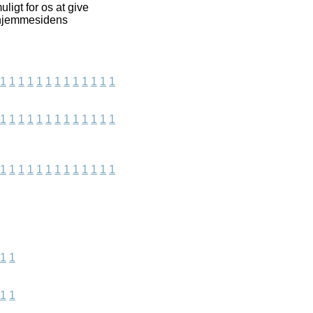
igt for os at give
e hjemmesidens
1
1
1
1
1
1
1
1
1
1
1
1
1
1
1
1
1
1
1
1
1
1
1
1
1
1
1
1
1
1
1
1
1
1
1
1
1
1
1
1
1
1
1