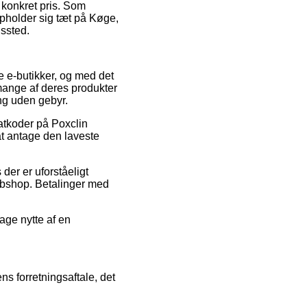
n konkret pris. Som
opholder sig tæt på Køge,
gssted.
re e-butikker, og med det
 mange af deres produkter
ing uden gebyr.
atkoder på Poxclin
at antage den laveste
der er uforståeligt
webshop. Betalinger med
age nytte af en
 forretningsaftale, det