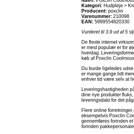
Navn:
Poxclin Coolmous
Kategori:
Hudpleje > Kro
Producent:
poxclin
Varenummer:
210098
EAN:
5999554820330
Vurderet til
3.9
ud af 5 st
De fleste internet virks
er mest populær er for øj
hverdag. Leveringsformen
køb af Poxclin Coolmous
Du burde ligeledes udse d
er mange gange lidt mere
enhver tid være selv at h
Leveringshastigheden på
dine nye produkter fluks
leveringsdato for det på
Flere online forretninge
eksempelvis Poxclin Coo
gennemføres forinden et 
forinden pakkepersonalet