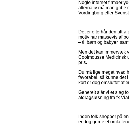
Nogle internet firmaer yd
alternativ må man gribe d
Vordingborg eller Svenstru
Det er efterhånden ultra 
motiv har massevis af pox
– til børn og babyer, sam
Men det kan immervæk vær
Coolmousse Medicinsk uds
pris.
Du må lige meget hvad hus
favorabel, så kunne det i
kort er dog omsluttet af 
Generelt slår vi et slag 
afdragsløsning fra fx Via
Inden folk shopper på en
er dog gerne et omfattend