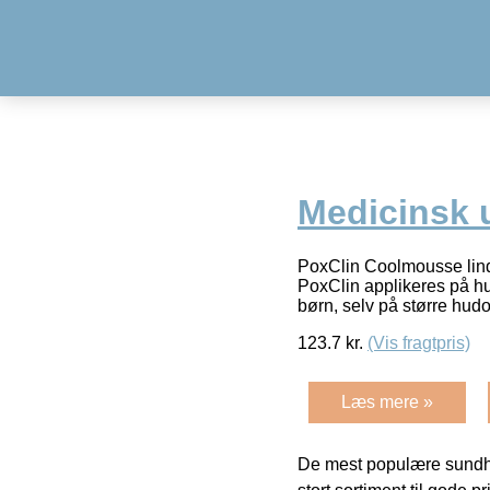
Medicinsk 
PoxClin Coolmousse lindr
PoxClin applikeres på hud
børn, selv på større hu
123.7
kr.
(Vis fragtpris)
Læs mere »
De mest populære sundh