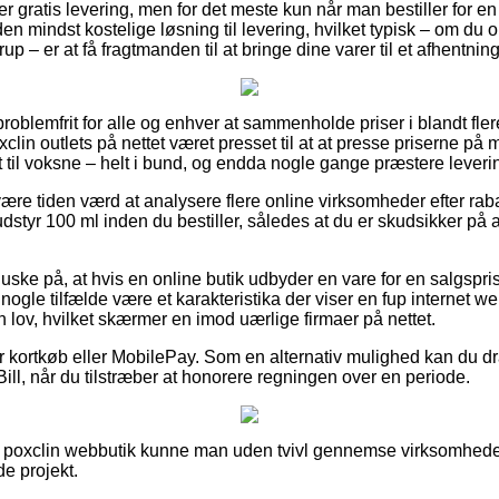
er gratis levering, men for det meste kun når man bestiller for e
en mindst kostelige løsning til levering, hvilket typisk – om du 
p – er at få fragtmanden til at bringe dine varer til et afhentnin
problemfrit for alle og enhver at sammenholde priser i blandt fle
clin outlets på nettet været presset til at at presse priserne på
t til voksne – helt i bund, og endda nogle gange præstere lever
e tiden værd at analysere flere online virksomheder efter rab
tyr 100 ml inden du bestiller, således at du er skudsikker på 
ke på, at hvis en online butik udbyder en vare for en salgspris 
 nogle tilfælde være et karakteristika der viser en fup internet 
en lov, hvilket skærmer en imod uærlige firmaer på nettet.
for kortkøb eller MobilePay. Som en alternativ mulighed kan du dr
Bill, når du tilstræber at honorere regningen over en periode.
 poxclin webbutik kunne man uden tvivl gennemse virksomhedens
e projekt.