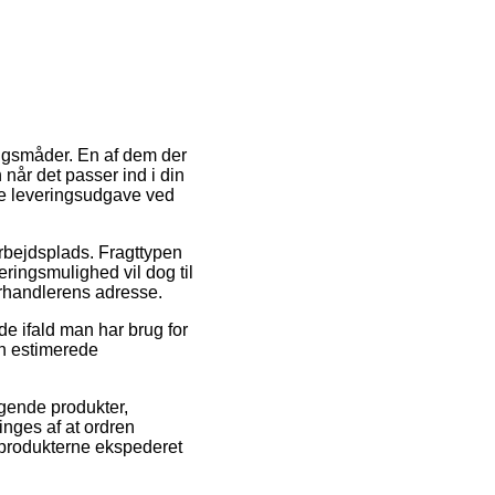
ingsmåder. En af dem der
 når det passer ind i din
ige leveringsudgave ved
 arbejdsplads. Fragttypen
ringsmulighed vil dog til
forhandlerens adresse.
e ifald man har brug for
en estimerede
lgende produkter,
nges af at ordren
å produkterne ekspederet