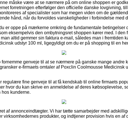
unne måske være at se nærmere på om online shoppen er godken
ternet forretningen efterfølger den officielle danske lovgivning, til
nitoreres af specialister som har megen viden om de gældende 
lpende hånd, når du forvoldes vanskeligheder i forbindelse med d
t du er oppe på mærkerne omkring de fundamentale betingelser
 som eksempelvis den ombytningsret shoppen kører med. I den f
t man altid gemmer sin faktura e-mail, således man i fremtiden ka
insk udstyr 100 ml, ligegyldigt om du er på shopping til en her
facto fornemme genveje til at se nærmere på ganske mange andre
u gransker e-firmaets omtaler af Poxclin Coolmousse Medicinsk u
egulære fine genveje til at få kendskab til online firmaets popu
er hvor du kan skrive en anmeldelse af deres købsoplevelse, som
en hos kunderne.
ret af annonceindtægter. Vi har tætte samarbejder med adskillige 
r virksomhedernes produkter, og indtjener provision hvis en a