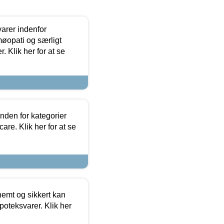
arer indenfor
møopati og særligt
 Klik her for at se
nden for kategorier
re. Klik her for at se
emt og sikkert kan
oteksvarer. Klik her