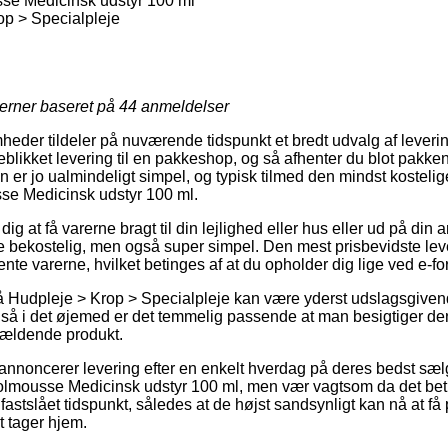
se Medicinsk udstyr 100 ml
p > Specialpleje
jerner baseret på
44
anmeldelser
omheder tildeler på nuværende tidspunkt et bredt udvalg af lever
eblikket levering til en pakkeshop, og så afhenter du blot pakken
 er jo ualmindeligt simpel, og typisk tilmed den mindst kostel
se Medicinsk udstyr 100 ml.
ig at få varerne bragt til din lejlighed eller hus eller ud på din
 bekostelig, men også super simpel. Den mest prisbevidste leve
ente varerne, hvilket betinges af at du opholder dig lige ved e-
 Hudpleje > Krop > Specialpleje kan være yderst udslagsgivend
, så i det øjemed er det temmelig passende at man besigtiger d
gældende produkt.
r annoncerer levering efter en enkelt hverdag på deres bedst sæ
lmousse Medicinsk udstyr 100 ml, men vær vagtsom da det beti
fastslået tidspunkt, således at de højst sandsynligt kan nå at f
 tager hjem.