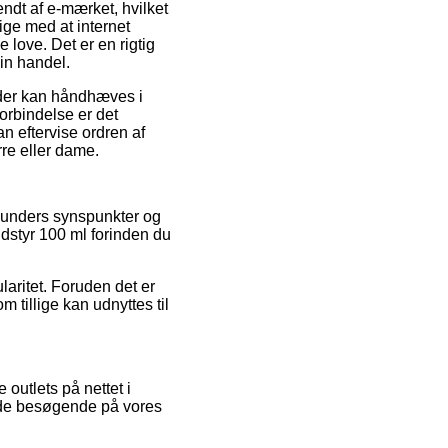
dt af e-mærket, hvilket
lige med at internet
love. Det er en rigtig
in handel.
 der kan håndhæves i
orbindelse er det
n eftervise ordren af
re eller dame.
 kunders synspunkter og
dstyr 100 ml forinden du
laritet. Foruden det er
 tillige kan udnyttes til
outlets på nettet i
f de besøgende på vores