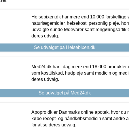
iser.
Helsebixen.dk har mere end 10.000 forskellige v
naturlægemidler, helsekost, personlig pleje, ho
udvalgte sunde fødevarer samt rengøringsartikler.
deres udvalg.
Se udvalget på Helsebixen.dk
Med24.dk har i dag mere end 18.000 produkter i
som kosttilskud, hudpleje samt medicin og medica
deres udvalg.
Se udvalget på Med24.dk
Apopro.dk er Danmarks online apotek, hvor du n
købe recept- og håndkøbsmedicin samt andre ap
for at se deres udvalg.