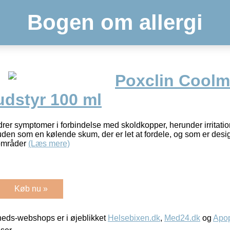
Bogen om allergi
Poxclin Cool
udstyr 100 ml
er symptomer i forbindelse med skoldkopper, herunder irritatio
en som en kølende skum, der er let at fordele, og som er designet
dområder
(Læs mere)
Køb nu »
eds-webshops er i øjeblikket
Helsebixen.dk
,
Med24.dk
og
Apop