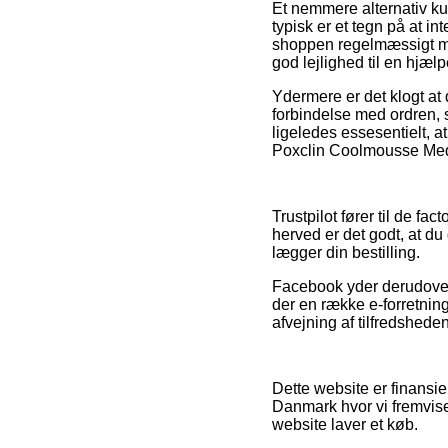
Et nemmere alternativ k
typisk er et tegn på at in
shoppen regelmæssigt mo
god lejlighed til en hjæ
Ydermere er det klogt a
forbindelse med ordren,
ligeledes essesentielt, a
Poxclin Coolmousse Medic
Trustpilot fører til de 
herved er det godt, at d
lægger din bestilling.
Facebook yder derudover r
der en række e-forretning
afvejning af tilfredshed
Dette website er finansie
Danmark hvor vi fremvise
website laver et køb.