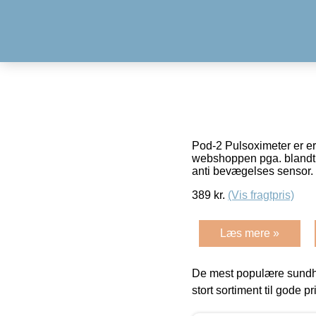
Pod-2 Pulsoximeter er er 
webshoppen pga. blandt a
anti bevægelses sensor. 
389
kr.
(Vis fragtpris)
Læs mere »
De mest populære sundh
stort sortiment til gode pr