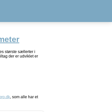
meter
s største sællerter i
ag der er udviklet er
ro.dk
, som alle har et