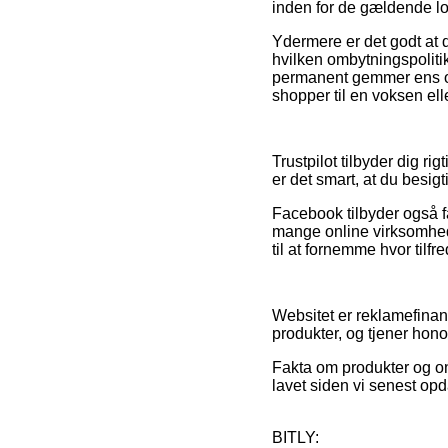
inden for de gældende lov
Ydermere er det godt at d
hvilken ombytningspoliti
permanent gemmer ens or
shopper til en voksen elle
Trustpilot tilbyder dig ri
er det smart, at du besig
Facebook tilbyder også fa
mange online virksomhede
til at fornemme hvor tilfr
Websitet er reklamefinan
produkter, og tjener hon
Fakta om produkter og on
lavet siden vi senest opd
BITLY: