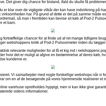
e. Det giver dig chance for bistand, ifald du skulle få problemer
u er klar over de vigtigste vilkår der kan have indvirkning på ha
k virksomheden har. På grund af dette er det på samme måde es
dremail, så man i fremtiden kan bevise sit køb af Pod-2 Pulso
r et barn.
gtig fortræffelige chancer for at finde ud af ret mange tidligere br
tiger webshoppens kritik af Pod-2 Pulsoximeter inden du lægger d
ktisk relevante muligheder for at få et kig ind i netshoppens po
r hvor det er muligt at afgive en bedømmelse af deres køb, hvil
edse kunderne er.
sieret. Vi samarbejder med nogle forskellige webshops når vi fo
orar om en af de besøgende på vores hjemmeside realiserer et 
line varehuse opretholdes hyppigt, men vi kan ikke give garantie
aterede sidens informationer.