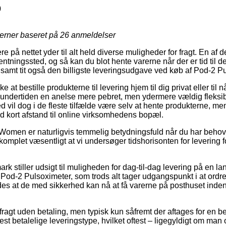
0
jerner baseret på
26
anmeldelser
re på nettet yder til alt held diverse muligheder for fragt. En af
fhentningssted, og så kan du blot hente varerne når der er tid til d
samt tit også den billigste leveringsudgave ved køb af Pod-2 P
at bestille produkterne til levering hjem til dig privat eller til n
 undertiden en anelse mere pebret, men ydermere vældig fleksi
d vil dog i de fleste tilfælde være selv at hente produkterne, men 
ed kort afstand til online virksomhedens bopæl.
Women er naturligvis temmelig betydningsfuld når du har behov 
t komplet væsentligt at vi undersøger tidshorisonten for levering
k stiller udsigt til muligheden for dag-til-dag levering på en l
od-2 Pulsoximeter, som trods alt tager udgangspunkt i at ordre
edes at de med sikkerhed kan nå at få varerne på posthuset in
 fragt uden betaling, men typisk kun såfremt der aftages for en be
 betalelige leveringstype, hvilket oftest – ligegyldigt om man 