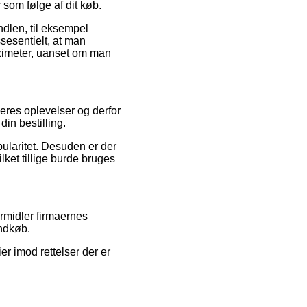
 som følge af dit køb.
ndlen, til eksempel
sesentielt, at man
ximeter, uanset om man
ugeres oplevelser og derfor
in bestilling.
pularitet. Desuden er der
ket tillige burde bruges
rmidler firmaernes
indkøb.
r imod rettelser der er