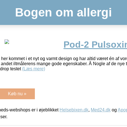
Bogen om allergi
Pod-2 Pulsoxi
her kommet i et nyt og varmt design og har altid været én af vore
ndet iltmålerens mange gode egenskaber. Â Nogle af de nye tilt
drop testet
(Læs mere)
Køb nu »
eds-webshops er i øjeblikket
Helsebixen.dk
,
Med24.dk
og
Apop
iser.