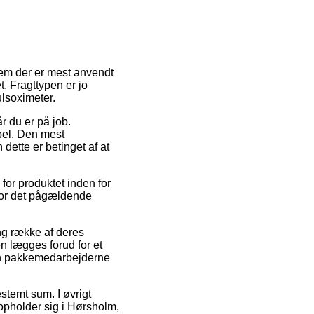
 dem der er mest anvendt
et. Fragttypen er jo
ulsoximeter.
år du er på job.
bel. Den mest
dette er betinget af at
for produktet inden for
 for det pågældende
ang række af deres
n lægges forud for et
den pakkemedarbejderne
stemt sum. I øvrigt
opholder sig i Hørsholm,