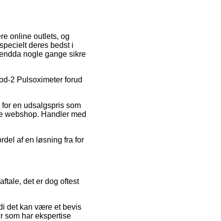
re online outlets, og
specielt deres bedst i
g endda nogle gange sikre
 Pod-2 Pulsoximeter forud
r for en udsalgspris som
line webshop. Handler med
del af en løsning fra for
tale, det er dog oftest
i det kan være et bevis
er som har ekspertise