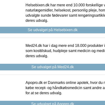
Helsebixen.dk har mere end 10.000 forskellige v
naturlægemidler, helsekost, personlig pleje, ho
udvalgte sunde fødevarer samt rengøringsartikler.
deres udvalg.
Se udvalget på Helsebixen.dk
Med24.dk har i dag mere end 18.000 produkter i
som kosttilskud, hudpleje samt medicin og medica
deres udvalg.
Se udvalget på Med24.dk
Apopro.dk er Danmarks online apotek, hvor du n
købe recept- og håndkøbsmedicin samt andre ap
for at se deres udvalg.
Se udvalget på Apopro.dk