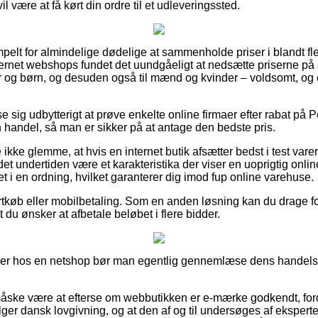
l være at få kørt din ordre til et udleveringssted.
pelt for almindelige dødelige at sammenholde priser i blandt fle
nternet webshops fundet det uundgåeligt at nedsætte priserne på 
yer og børn, og desuden også til mænd og kvinder – voldsomt, o
se sig udbytterigt at prøve enkelte online firmaer efter rabat på
n handel, så man er sikker på at antage den bedste pris.
ikke glemme, at hvis en internet butik afsætter bedst i test vare
 det undertiden være et karakteristika der viser en uoprigtig on
ret i en ordning, hvilket garanterer dig imod fup online varehuse.
ortkøb eller mobilbetaling. Som en anden løsning kan du drage for
 du ønsker at afbetale beløbet i flere bidder.
ller hos en netshop bør man egentlig gennemlæse dens handelsaf
ske være at efterse om webbutikken er e-mærke godkendt, ford
ølger dansk lovgivning, og at den af og til undersøges af ekspert