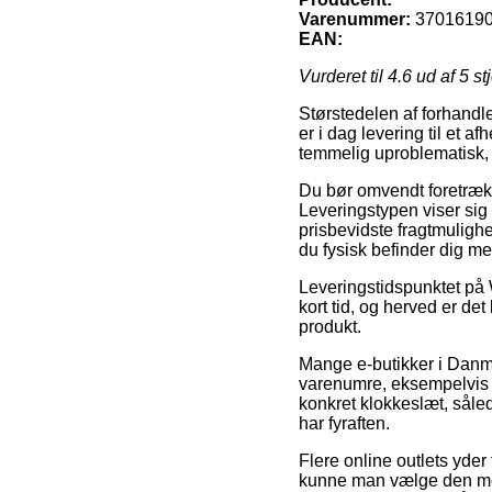
Varenummer:
3701619
EAN:
Vurderet til
4.6
ud af 5 st
Størstedelen af forhandle
er i dag levering til et a
temmelig uproblematisk, 
Du bør omvendt foretrække 
Leveringstypen viser sig
prisbevidste fragtmulighe
du fysisk befinder dig m
Leveringstidspunktet på 
kort tid, og herved er de
produkt.
Mange e-butikker i Danmar
varenumre, eksempelvis P
konkret klokkeslæt, sål
har fyraften.
Flere online outlets yder
kunne man vælge den mest