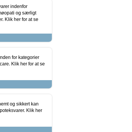
arer indenfor
møopati og særligt
 Klik her for at se
nden for kategorier
re. Klik her for at se
emt og sikkert kan
oteksvarer. Klik her