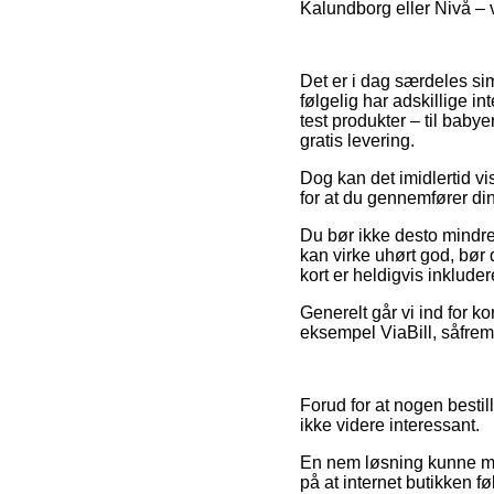
Kalundborg eller Nivå – vi
Det er i dag særdeles sim
følgelig har adskillige i
test produkter – til bab
gratis levering.
Dog kan det imidlertid vi
for at du gennemfører di
Du bør ikke desto mindre 
kan virke uhørt god, bør
kort er heldigvis inklude
Generelt går vi ind for k
eksempel ViaBill, såfremt
Forud for at nogen besti
ikke videre interessant.
En nem løsning kunne må
på at internet butikken f