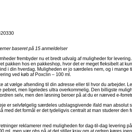
820330
jerner baseret på
15
anmeldelser
somheder frembyder nu et bredt udvalg af muligheder for levering
veret pakken hos en pakkeshop, hvor det er meget fleksibelt at k
 ind i din hverdag. Muligheden er jo særdeles nem, og i mange 
vering ved køb af Poxclin – 100 ml.
at vælge afsending til din adresse eller til hvor du arbejder. L
pebret, men ligeledes ultra overkommelig. Den billigste mulighed
 ordren selv, men den løsning beroer på at du er nærved e-forre
je er selvfølgelig særdeles udslagsgivende ifald man absolut 
så med det formål er det tydeligvis centralt at man studerer den
rretninger reklamerer med muligheden for dag-til-dag levering på 
 ml, men vær obs på at det stiller krav om at ordren køres igenn