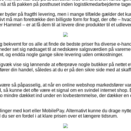
 nå at få pakken på posthuset inden logistikmedarbejderne tage
ker byder på fragtfri levering, men i mange tilfælde gælder det k
tivt må man foretrække den billigste form for fragt, der ofte – hv
 Hammel – er at få dem til at levere dine produkter til et udleve
 bekvemt for os alle at finde de bedste priser fra diverse e-hand
eder set sig nødsaget til at nedskære salgsværdien på varerne –
mt, og endda nogle gange sikre levering uden omkostninger.
gvæk vise sig lønnende at efterprøve nogle butikker på nettet e
rer din handel, således at du er på den sikre side med at skaf
være så påpasselig, at når en online webshop markedsfører varer 
, så kunne det ofte være et signal om en svindel internet shop. 
sto mindre dækket ind under en lovbestemmelse, der dækker en 
illinger med kort eller MobilePay. Alternativt kunne du drage nytt
 du ser en fordel i at klare prisen over et længere tidsrum.