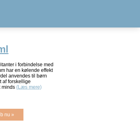
ml
ritanter i forbindelse med
m har en kølende effekt
del anvendes til børn
af forskellige
at minds
(Læs mere)
b nu »