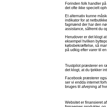
Forinden folk handler på
det ofte ikke specielt op
Et alternativ kunne måsk
indikator for at netbutik
fagmænd der har den nø
assistance, såfremt du o
Herudover er det klogt at
eksempel hvilken byttepol
købsbekræftelse, så man 
på udkig efter varer til e
Trustpilot præsterer en 
det klogt, at du tjekker i
Facebook præsterer også
ser vi endda internet fo
bruges til afvejning af h
Websitet er finansieret a
firmaernes produkter, og