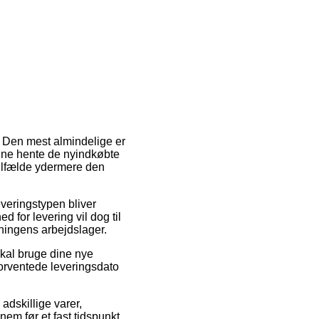
. Den mest almindelige er
unne hente de nyindkøbte
tilfælde ydermere den
everingstypen bliver
 for levering vil dog til
tningens arbejdslager.
skal bruge dine nye
 forventede leveringsdato
adskillige varer,
em før et fast tidspunkt,