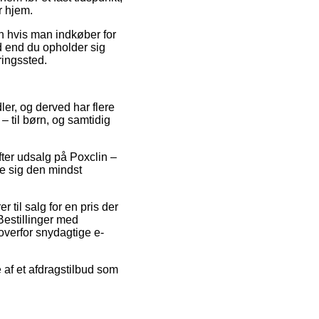
r hjem.
un hvis man indkøber for
ad end du opholder sig
ringssted.
ler, og derved har flere
 til børn, og samtidig
fter udsalg på Poxclin –
fe sig den mindst
til salg for en pris der
Bestillinger med
overfor snydagtige e-
e af et afdragstilbud som