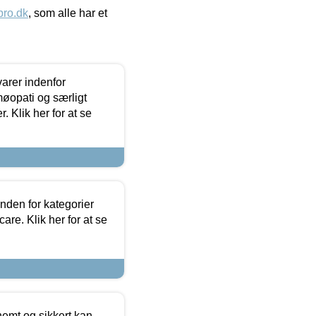
ro.dk
, som alle har et
arer indenfor
møopati og særligt
 Klik her for at se
nden for kategorier
re. Klik her for at se
emt og sikkert kan