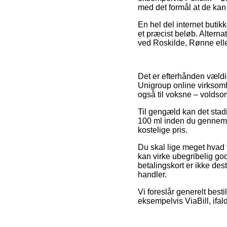
med det formål at de kan
En hel del internet butik
et præcist beløb. Alterna
ved Roskilde, Rønne eller
Det er efterhånden vældig
Unigroup online virksomh
også til voksne – voldso
Til gengæld kan det stadi
100 ml inden du gennemfø
kostelige pris.
Du skal lige meget hvad 
kan virke ubegribelig god
betalingskort er ikke de
handler.
Vi foreslår generelt best
eksempelvis ViaBill, ifald