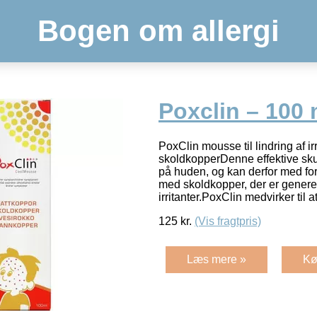
Bogen om allergi
Poxclin – 100 
PoxClin mousse til lindring af ir
skoldkopperDenne effektive sku
på huden, og kan derfor med for
med skoldkopper, der er generet 
irritanter.PoxClin medvirker til 
125
kr.
(Vis fragtpris)
Læs mere »
Kø