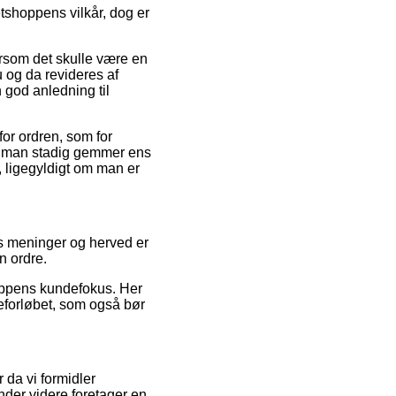
tshoppens vilkår, dog er
ersom det skulle være en
u og da revideres af
god anledning til
for ordren, som for
 at man stadig gemmer ens
 ligegyldigt om man er
es meninger og herved er
n ordre.
oppens kundefokus. Her
reforløbet, som også bør
 da vi formidler
nder videre foretager en