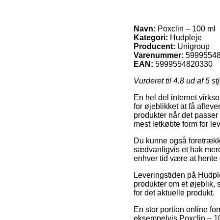
Navn:
Poxclin – 100 ml
Kategori:
Hudpleje
Producent:
Unigroup
Varenummer:
5999554
EAN:
5999554820330
Vurderet til
4.8
ud af 5 st
En hel del internet virk
for øjeblikket at få afle
produkter når det passer
mest letkøbte form for le
Du kunne også foretrække 
sædvanligvis et hak mere 
enhver tid være at hente
Leveringstiden på Hudple
produkter om et øjeblik, 
for det aktuelle produkt.
En stor portion online fo
eksempelvis Poxclin – 100