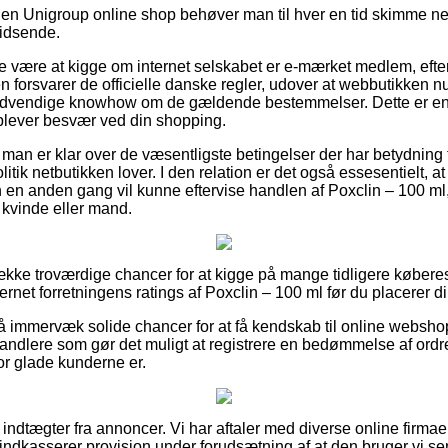
 en Unigroup online shop behøver man til hver en tid skimme ne
hidsende.
e være at kigge om internet selskabet er e-mærket medlem, eft
ken forsvarer de officielle danske regler, udover at webbutikken n
dvendige knowhow om de gældende bestemmelser. Dette er en 
plever besvær ved din shopping.
 man er klar over de væsentligste betingelser der har betydning 
itik netbutikken lover. I den relation er det også essesentielt,
en anden gang vil kunne eftervise handlen af Poxclin – 100 ml,
n kvinde eller mand.
række troværdige chancer for at kigge på mange tidligere køber
nternet forretningens ratings af Poxclin – 100 ml før du placerer di
 immervæk solide chancer for at få kendskab til online websh
rhandlere som gør det muligt at registrere en bedømmelse af ord
vor glade kunderne er.
f indtægter fra annoncer. Vi har aftaler med diverse online firmaer
 indkasserer provision under forudsætning af at den bruger vi se