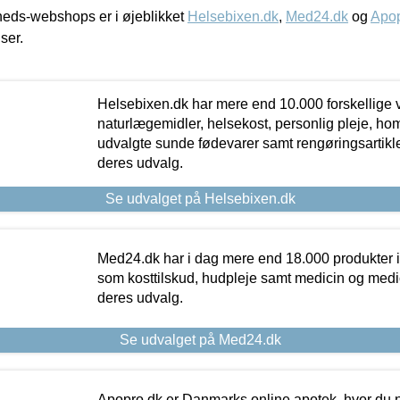
eds-webshops er i øjeblikket
Helsebixen.dk
,
Med24.dk
og
Apop
iser.
Helsebixen.dk har mere end 10.000 forskellige v
naturlægemidler, helsekost, personlig pleje, ho
udvalgte sunde fødevarer samt rengøringsartikler.
deres udvalg.
Se udvalget på Helsebixen.dk
Med24.dk har i dag mere end 18.000 produkter i
som kosttilskud, hudpleje samt medicin og medica
deres udvalg.
Se udvalget på Med24.dk
Apopro.dk er Danmarks online apotek, hvor du n