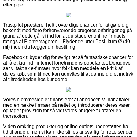
eller pige.
Trustpilot præsterer helt troværdige chancer for at gøre dig
bekendt med flere forhenværende brugeres erfaringer og på
grund af dette går vi ind for, at du studerer online firmaets
ratings af Plantemageren – Flydende urter Basilikum Ø (40
ml) inden du lægger din bestilling.
Facebook tilbyder dig for øvrigt ret så fantastiske chancer for
at få et kig ind i internet forretningens popularitet. Derudover
ser vi faktisk e-firmaer hvor folk kan meddele en kritik af
deres køb, som tilmed kan udnyttes til at danne dig et indtryk
af tilfredsheden hos kunderne.
Vores hjemmeside er finansieret af annoncer. Vi har aftaler
med en række firmaer på nettet og introducerer deres varer,
og tager provision for så vidt vores brugere fuldfører en
transaktion.
Viden omkring produkter og online outlets understøttes fra
tid til anden, men vi kan ikke stilles ansvarlig for rettelser der