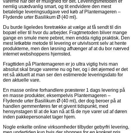
varerne når der er mulighed for det. Leveringsmetoden er
nemlig usædvanlig smart, og tit endvidere den mest
betalelige leveringsudgave ved køb af Plantemageren –
Flydende urter Basilikum Ø (40 ml).
Du burde ligeledes foretrække at vælge at få sendt til din
bopæl eller til hvor du arbejder. Fragtmetoden bliver mange
gange en smule mere pebret, men endda rigtig praktisk. Den
mest letkøbte metode til levering er utvivlsomt selv at hente
produkterne, men den løsning afhænger af at du bor nærved
internet webshoppens hjemsted.
Fragttiden på Plantemageren er jo ultra vigtig hvis man
absolut skal bruge varerne nu og her, og i det øjemed er det
ret så aktuelt at man ser den estimerede leveringsdato for
den aktuelle vare.
En masse online forhandlere præsterer 1 dags levering på
en masse produkter, eksempelvis Plantemageren –
Flydende urter Basilikum Ø (40 ml), der dog beroer på at
handlen gemmenføres før et givent tidspunkt, med
hensynstagen til at de kan nå at få de nye varer ud af døren
inden pakkepersonalet tager hjem.
Nogle enkelte online virksomheder tilbyder gebyrfri levering,
men undertiden kun hvis der shoppes for en konkret pris.