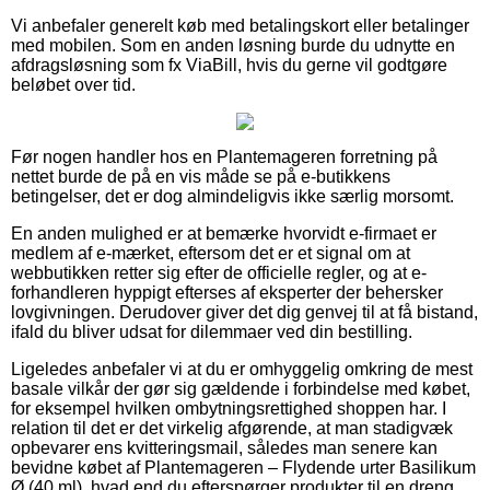
Vi anbefaler generelt køb med betalingskort eller betalinger
med mobilen. Som en anden løsning burde du udnytte en
afdragsløsning som fx ViaBill, hvis du gerne vil godtgøre
beløbet over tid.
Før nogen handler hos en Plantemageren forretning på
nettet burde de på en vis måde se på e-butikkens
betingelser, det er dog almindeligvis ikke særlig morsomt.
En anden mulighed er at bemærke hvorvidt e-firmaet er
medlem af e-mærket, eftersom det er et signal om at
webbutikken retter sig efter de officielle regler, og at e-
forhandleren hyppigt efterses af eksperter der behersker
lovgivningen. Derudover giver det dig genvej til at få bistand,
ifald du bliver udsat for dilemmaer ved din bestilling.
Ligeledes anbefaler vi at du er omhyggelig omkring de mest
basale vilkår der gør sig gældende i forbindelse med købet,
for eksempel hvilken ombytningsrettighed shoppen har. I
relation til det er det virkelig afgørende, at man stadigvæk
opbevarer ens kvitteringsmail, således man senere kan
bevidne købet af Plantemageren – Flydende urter Basilikum
Ø (40 ml), hvad end du efterspørger produkter til en dreng