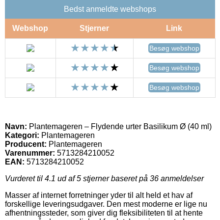
Bedst anmeldte webshops
Webshop
Stjerner
Link
Besøg webshop
Besøg webshop
Besøg webshop
Navn:
Plantemageren – Flydende urter Basilikum Ø (40 ml)
Kategori:
Plantemageren
Producent:
Plantemageren
Varenummer:
5713284210052
EAN:
5713284210052
Vurderet til
4.1
ud af 5 stjerner baseret på
36
anmeldelser
Masser af internet forretninger yder til alt held et hav af
forskellige leveringsudgaver. Den mest moderne er lige nu
afhentningssteder, som giver dig fleksibiliteten til at hente