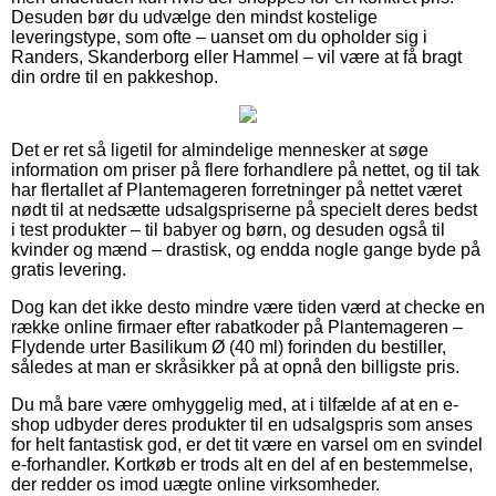
Desuden bør du udvælge den mindst kostelige
leveringstype, som ofte – uanset om du opholder sig i
Randers, Skanderborg eller Hammel – vil være at få bragt
din ordre til en pakkeshop.
Det er ret så ligetil for almindelige mennesker at søge
information om priser på flere forhandlere på nettet, og til tak
har flertallet af Plantemageren forretninger på nettet været
nødt til at nedsætte udsalgspriserne på specielt deres bedst
i test produkter – til babyer og børn, og desuden også til
kvinder og mænd – drastisk, og endda nogle gange byde på
gratis levering.
Dog kan det ikke desto mindre være tiden værd at checke en
række online firmaer efter rabatkoder på Plantemageren –
Flydende urter Basilikum Ø (40 ml) forinden du bestiller,
således at man er skråsikker på at opnå den billigste pris.
Du må bare være omhyggelig med, at i tilfælde af at en e-
shop udbyder deres produkter til en udsalgspris som anses
for helt fantastisk god, er det tit være en varsel om en svindel
e-forhandler. Kortkøb er trods alt en del af en bestemmelse,
der redder os imod uægte online virksomheder.