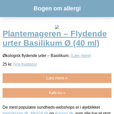
Bogen om allergi
Plantemageren – Flydende
urter Basilikum Ø (40 ml)
Økologisk flydende urter – Basilikum.
(Læs mere)
25
kr.
(Vis fragtpris)
Læs mere »
Køb nu »
De mest populære sundheds-webshops er i øjeblikket
Helsebixen.dk
,
Med24.dk
og
Apopro.dk
, som alle har et stort