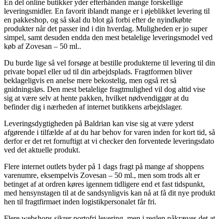
En del online butikker yder efterhånden mange forskellige
leveringsmidler. En favorit iblandt mange er i øjeblikket levering til
en pakkeshop, og så skal du blot gå forbi efter de nyindkøbte
produkter når det passer ind i din hverdag. Muligheden er jo super
simpel, samt desuden endda den mest betalelige leveringsmodel ved
køb af Zovesan – 50 ml..
Du burde lige så vel forsøge at bestille produkterne til levering til din
private bopæl eller ud til din arbejdsplads. Fragtformen bliver
beklageligvis en anelse mere bekostelig, men også ret så
gnidningsløs. Den mest betalelige fragtmulighed vil dog altid vise
sig at være selv at hente pakken, hvilket nødvendiggør at du
befinder dig i nærheden af internet butikkens arbejdslager.
Leveringsdygtigheden på Baldrian kan vise sig at være yderst
afgørende i tilfælde af at du har behov for varen inden for kort tid, så
derfor er det ret fornuftigt at vi checker den forventede leveringsdato
ved det aktuelle produkt.
Flere internet outlets byder på 1 dags fragt på mange af shoppens
varenumre, eksempelvis Zovesan – 50 ml., men som trods alt er
betinget af at ordren køres igennem tidligere end et fast tidspunkt,
med hensynstagen til at de sandsynligvis kan nå at få dit nye produkt
hen til fragtfirmaet inden logistikpersonalet får fri.
Flere webshops sikrer portofri levering, men i reglen påkræves det at