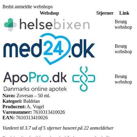
Bedst anmeldte webshops
Webshop
Stjerner
Link
Besøg
webshop
Besøg
webshop
Besøg
webshop
Navn:
Zovesan – 50 ml.
Kategori:
Baldrian
Producent:
A. Vogel
Varenummer:
7610313410026
EAN:
7610313410026
Vurderet til
3.7
ud af 5 stjerner baseret på
22
anmeldelser