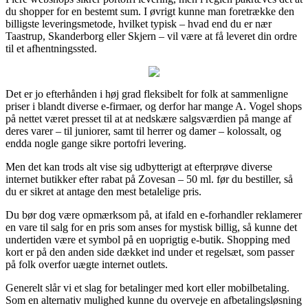
du shopper for en bestemt sum. I øvrigt kunne man foretrække den
billigste leveringsmetode, hvilket typisk – hvad end du er nær
Taastrup, Skanderborg eller Skjern – vil være at få leveret din ordre
til et afhentningssted.
Det er jo efterhånden i høj grad fleksibelt for folk at sammenligne
priser i blandt diverse e-firmaer, og derfor har mange A. Vogel shops
på nettet været presset til at at nedskære salgsværdien på mange af
deres varer – til juniorer, samt til herrer og damer – kolossalt, og
endda nogle gange sikre portofri levering.
Men det kan trods alt vise sig udbytterigt at efterprøve diverse
internet butikker efter rabat på Zovesan – 50 ml. før du bestiller, så
du er sikret at antage den mest betalelige pris.
Du bør dog være opmærksom på, at ifald en e-forhandler reklamerer
en vare til salg for en pris som anses for mystisk billig, så kunne det
undertiden være et symbol på en uoprigtig e-butik. Shopping med
kort er på den anden side dækket ind under et regelsæt, som passer
på folk overfor uægte internet outlets.
Generelt slår vi et slag for betalinger med kort eller mobilbetaling.
Som en alternativ mulighed kunne du overveje en afbetalingsløsning