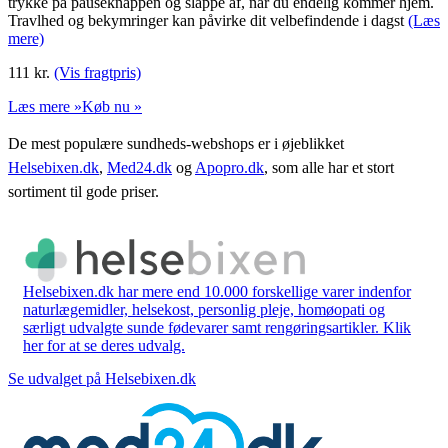
trykke på pauseknappen og slappe af, når du endelig kommer hjem.
Travlhed og bekymringer kan påvirke dit velbefindende i dagst
(Læs
mere)
111
kr.
(Vis fragtpris)
Læs mere »
Køb nu »
De mest populære sundheds-webshops er i øjeblikket
Helsebixen.dk
,
Med24.dk
og
Apopro.dk
, som alle har et stort
sortiment til gode priser.
Helsebixen.dk har mere end 10.000 forskellige varer indenfor
naturlægemidler, helsekost, personlig pleje, homøopati og
særligt udvalgte sunde fødevarer samt rengøringsartikler. Klik
her for at se deres udvalg.
Se udvalget på Helsebixen.dk