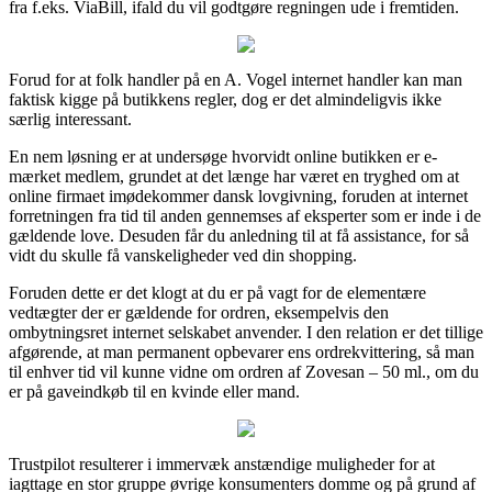
fra f.eks. ViaBill, ifald du vil godtgøre regningen ude i fremtiden.
Forud for at folk handler på en A. Vogel internet handler kan man
faktisk kigge på butikkens regler, dog er det almindeligvis ikke
særlig interessant.
En nem løsning er at undersøge hvorvidt online butikken er e-
mærket medlem, grundet at det længe har været en tryghed om at
online firmaet imødekommer dansk lovgivning, foruden at internet
forretningen fra tid til anden gennemses af eksperter som er inde i de
gældende love. Desuden får du anledning til at få assistance, for så
vidt du skulle få vanskeligheder ved din shopping.
Foruden dette er det klogt at du er på vagt for de elementære
vedtægter der er gældende for ordren, eksempelvis den
ombytningsret internet selskabet anvender. I den relation er det tillige
afgørende, at man permanent opbevarer ens ordrekvittering, så man
til enhver tid vil kunne vidne om ordren af Zovesan – 50 ml., om du
er på gaveindkøb til en kvinde eller mand.
Trustpilot resulterer i immervæk anstændige muligheder for at
iagttage en stor gruppe øvrige konsumenters domme og på grund af