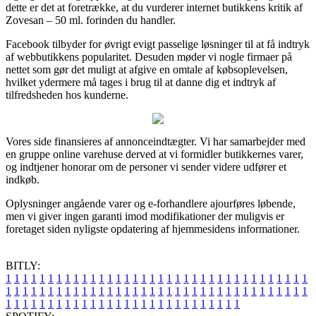
dette er det at foretrække, at du vurderer internet butikkens kritik af
Zovesan – 50 ml. forinden du handler.
Facebook tilbyder for øvrigt evigt passelige løsninger til at få indtryk
af webbutikkens popularitet. Desuden møder vi nogle firmaer på
nettet som gør det muligt at afgive en omtale af købsoplevelsen,
hvilket ydermere må tages i brug til at danne dig et indtryk af
tilfredsheden hos kunderne.
Vores side finansieres af annonceindtægter. Vi har samarbejder med
en gruppe online varehuse derved at vi formidler butikkernes varer,
og indtjener honorar om de personer vi sender videre udfører et
indkøb.
Oplysninger angående varer og e-forhandlere ajourføres løbende,
men vi giver ingen garanti imod modifikationer der muligvis er
foretaget siden nyligste opdatering af hjemmesidens informationer.
BITLY:
1
1
1
1
1
1
1
1
1
1
1
1
1
1
1
1
1
1
1
1
1
1
1
1
1
1
1
1
1
1
1
1
1
1
1
1
1
1
1
1
1
1
1
1
1
1
1
1
1
1
1
1
1
1
1
1
1
1
1
1
1
1
1
1
1
1
1
1
1
1
1
1
1
1
1
1
1
1
1
1
1
1
1
1
1
1
1
1
1
1
1
1
1
1
1
1
1
1
1
1