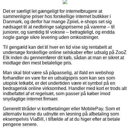
Det er særligt let gængeligt for internetbrugere at
sammenligne priser hos forskellige internet butikker i
Danmark, og derfor har mange ZpiieL e-shops set sig
nødsaget til at nedbringe salgspriserne på varerne – til
juniorer, og samtidig til voksne – betragteligt, og endda
nogle gange sikre levering uden omkostninger.
Til gengæld kan det til hver en tid vise sig rentabelt at
undersøge forskellige online selskaber efter udsalg på ZooZ
Elk inden du gennemfører dit køb, sådan at man er sikret at
modtage den mest betalelige pris.
Man skal blot være så påpasselig, at ifald en webshop
forhandler en vare for en udsalgspris som kan ses som
utopisk letkøbt, er det undertiden være et symbol på en
bedragerisk online virksomhed. Handler med kort er trods alt
indbefattet af et regelsæt, som passer på køber imod
snydagtige internet firmaer.
Generelt tilråder vi kortbetalinger eller MobilePay. Som et
alternativ kunne du udnytte en løsning på afbetaling som
eksempelvis ViaBill, i tilfælde af at du higer efter at betale
pengene senere.