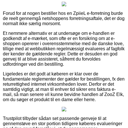
Forud for at nogen bestiller hos en ZpiieL e-forretning burde
de reelt gennemgå netshoppens forretningsaftale, det er dog
normalt ikke særlig morsomt.
Et nemmere alternativ er at undersøge om e-handlen er
godkendt af e-mærket, som ofte er en forsikring om at e-
shoppen opererer i overensstemmelse med de danske love,
tillige med at webbutikken regelmæssigt evalueres af fagfolk
der kender de gældende regler. Dette er desuden en god
genvej til at blive assisteret, såfremt du forvoldes
udfordringer ved din bestilling.
Ligeledes er det godt at køberen er klar over de
fundamentale reglementer der gælder for bestillingen, fx den
returrettighed internet virksomheden lover. Derfor er det
samtidig vigtigt, at man til enhver tid sikrer ens faktura e-
mail, så man senere vil kunne bevidne handlen af ZooZ Elk,
om du søger et produkt til en dame eller herre.
Trustpilot tilbyder sådan set passende genveje til at
gennemstøve en stor portion tidligere køberes evalueringer