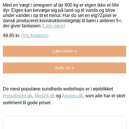
Med en vægt i omegnen af de 800 kg er elgen ikke et lille
dyr. Elgen kan bevæge sig på land og til vands og blive
under vandet i op til et minut. Har du set en elg?Zpiiel er
dansk produceret konstruktionslegetøj til børn i alderen 5+,
der giver fantasien
(Læs mere)
49.95
kr.
(Vis fragtpris)
Læs mere »
Køb nu »
De mest populære sundheds-webshops er i øjeblikket
Helsebixen.dk
,
Med24.dk
og
Apopro.dk
, som alle har et stort
sortiment til gode priser.