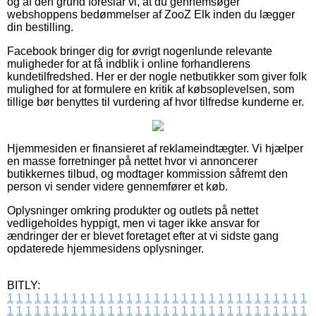
og af den grund foreslår vi, at du gennemsøger
webshoppens bedømmelser af ZooZ Elk inden du lægger
din bestilling.
Facebook bringer dig for øvrigt nogenlunde relevante
muligheder for at få indblik i online forhandlerens
kundetilfredshed. Her er der nogle netbutikker som giver folk
mulighed for at formulere en kritik af købsoplevelsen, som
tillige bør benyttes til vurdering af hvor tilfredse kunderne er.
Hjemmesiden er finansieret af reklameindtægter. Vi hjælper
en masse forretninger på nettet hvor vi annoncerer
butikkernes tilbud, og modtager kommission såfremt den
person vi sender videre gennemfører et køb.
Oplysninger omkring produkter og outlets på nettet
vedligeholdes hyppigt, men vi tager ikke ansvar for
ændringer der er blevet foretaget efter at vi sidste gang
opdaterede hjemmesidens oplysninger.
BITLY:
1
1
1
1
1
1
1
1
1
1
1
1
1
1
1
1
1
1
1
1
1
1
1
1
1
1
1
1
1
1
1
1
1
1
1
1
1
1
1
1
1
1
1
1
1
1
1
1
1
1
1
1
1
1
1
1
1
1
1
1
1
1
1
1
1
1