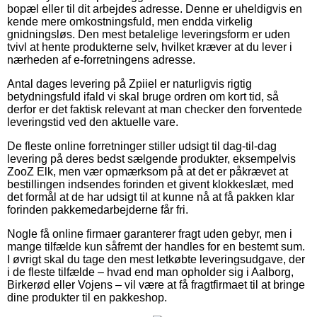
bopæl eller til dit arbejdes adresse. Denne er uheldigvis en
kende mere omkostningsfuld, men endda virkelig
gnidningsløs. Den mest betalelige leveringsform er uden
tvivl at hente produkterne selv, hvilket kræver at du lever i
nærheden af e-forretningens adresse.
Antal dages levering på Zpiiel er naturligvis rigtig
betydningsfuld ifald vi skal bruge ordren om kort tid, så
derfor er det faktisk relevant at man checker den forventede
leveringstid ved den aktuelle vare.
De fleste online forretninger stiller udsigt til dag-til-dag
levering på deres bedst sælgende produkter, eksempelvis
ZooZ Elk, men vær opmærksom på at det er påkrævet at
bestillingen indsendes forinden et givent klokkeslæt, med
det formål at de har udsigt til at kunne nå at få pakken klar
forinden pakkemedarbejderne får fri.
Nogle få online firmaer garanterer fragt uden gebyr, men i
mange tilfælde kun såfremt der handles for en bestemt sum.
I øvrigt skal du tage den mest letkøbte leveringsudgave, der
i de fleste tilfælde – hvad end man opholder sig i Aalborg,
Birkerød eller Vojens – vil være at få fragtfirmaet til at bringe
dine produkter til en pakkeshop.