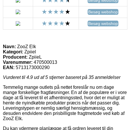
Besøg webshop
Besøg webshop
Besøg webshop
Navn:
ZooZ Elk
Kategori:
Zpiiel
Producent:
ZpiieL
Varenummer:
470500013
EAN:
5713173000290
Vurderet til
4.9
ud af 5 stjerner baseret på
35
anmeldelser
Temmelig mange outlets på nettet foreslår nu om dage
mange forskellige fragtløsninger. En af de populære er i vore
dage at få leveret til et afhentningssted, hvor det er muligt at
hente de nyindkøbte produkter præcis når det passer dig.
Leveringstypen er nemlig særligt hensigtsmæssig, og
desuden endvidere den prisbilligste fragtmetode ved køb af
ZooZ Elk.
Du kan ydermere planlægge at få ordren leveret til din