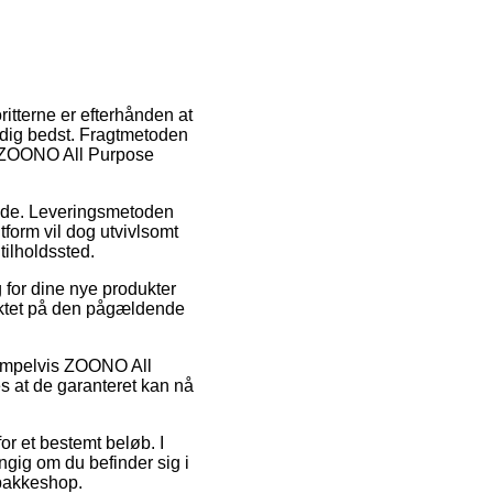
ritterne er efterhånden at
r dig bedst. Fragtmetoden
af ZOONO All Purpose
rbejde. Leveringsmetoden
tform vil dog utvivlsomt
tilholdssted.
 for dine nye produkter
unktet på den pågældende
sempelvis ZOONO All
es at de garanteret kan nå
for et bestemt beløb. I
ngig om du befinder sig i
n pakkeshop.