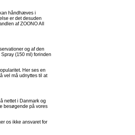
r kan håndhæves i
delse er det desuden
 handlen af ZOONO All
servationer og af den
 Spray (150 ml) forinden
popularitet. Her ses en
å vel må udnyttes til at
på nettet i Danmark og
f de besøgende på vores
er os ikke ansvaret for