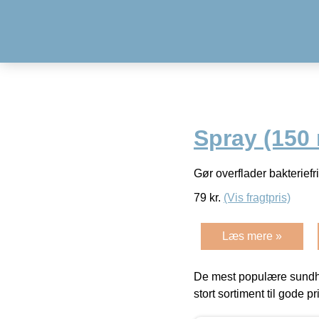
Spray (150 
Gør overflader bakteriefr
79
kr.
(Vis fragtpris)
Læs mere »
De mest populære sundh
stort sortiment til gode pr