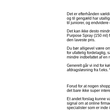
Det er efterhånden vældig 
og til gengæld har utall
til juniorer, og endvidere
Det kan ikke desto mindre
Purpose Spray (150 ml) f
den laveste pris.
Du bør alligevel være om
for ufattelig fordelagtig, 
mindre indbefattet af en
Generelt går vi ind for 
afdragsløsning fra f.eks. V
Forud for at nogen shop
det bare ikke super inter
Et andet forslag kunne væ
signal om at online firma
specialister som er inde