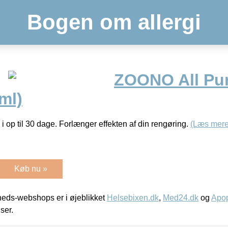
Bogen om allergi
ZOONO All Pu
ml)
i i op til 30 dage. Forlænger effekten af din rengøring.
(Læs mere
Køb nu »
eds-webshops er i øjeblikket
Helsebixen.dk
,
Med24.dk
og
Apop
iser.