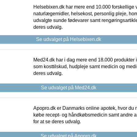
Helsebixen.dk har mere end 10.000 forskellige v
naturlægemidler, helsekost, personlig pleje, ho
udvalgte sunde fødevarer samt rengøringsartikler.
deres udvalg.
Se udvalget på Helsebixen.dk
Med24.dk har i dag mere end 18.000 produkter i
som kosttilskud, hudpleje samt medicin og medica
deres udvalg.
Se udvalget på Med24.dk
Apopro.dk er Danmarks online apotek, hvor du n
købe recept- og håndkøbsmedicin samt andre ap
for at se deres udvalg.
Se udvalget på Apopro.dk