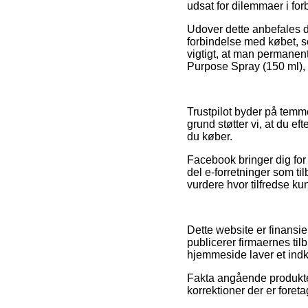
udsat for dilemmaer i for
Udover dette anbefales 
forbindelse med købet, s
vigtigt, at man permanent
Purpose Spray (150 ml), 
Trustpilot byder på temm
grund støtter vi, at du 
du køber.
Facebook bringer dig for ø
del e-forretninger som til
vurdere hvor tilfredse ku
Dette website er finansi
publicerer firmaernes ti
hjemmeside laver et ind
Fakta angående produkter 
korrektioner der er foret