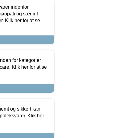
arer indenfor
møopati og særligt
 Klik her for at se
nden for kategorier
re. Klik her for at se
emt og sikkert kan
oteksvarer. Klik her