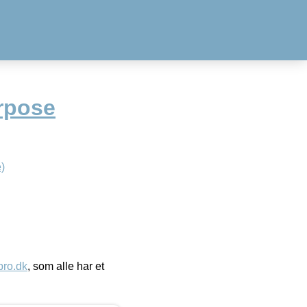
rpose
)
ro.dk
, som alle har et