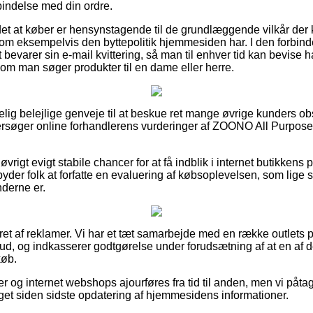
bindelse med din ordre.
det at køber er hensynstagende til de grundlæggende vilkår de
om eksempelvis den byttepolitik hjemmesiden har. I den forbin
 bevarer sin e-mail kvittering, så man til enhver tid kan bevise
om man søger produkter til en dame eller herre.
elig belejlige genveje til at beskue ret mange øvrige kunders ob
eftersøger online forhandlerens vurderinger af ZOONO All Purpose
vrigt evigt stabile chancer for at få indblik i internet butikkens 
byder folk at forfatte en evaluering af købsoplevelsen, som lige s
nderne er.
eret af reklamer. Vi har et tæt samarbejde med en række outlets 
lbud, og indkasserer godtgørelse under forudsætning af at en a
køb.
og internet webshops ajourføres fra tid til anden, men vi påtag
aget siden sidste opdatering af hjemmesidens informationer.