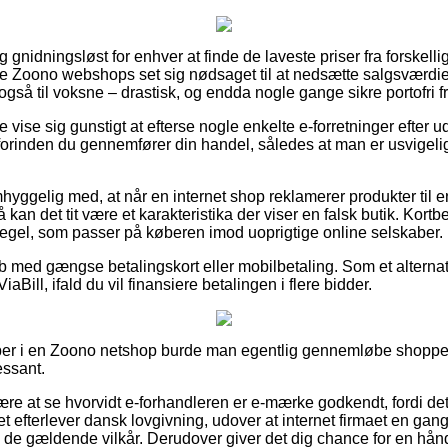
gnidningsløst for enhver at finde de laveste priser fra forskellig
ige Zoono webshops set sig nødsaget til at nedsætte salgsværdi
 også til voksne – drastisk, og endda nogle gange sikre portofri fr
 vise sig gunstigt at efterse nogle enkelte e-forretninger efter
orinden du gennemfører din handel, således at man er usvigelig
hyggelig med, at når en internet shop reklamerer produkter til 
så kan det tit være et karakteristika der viser en falsk butik. Kortb
 regel, som passer på køberen imod uoprigtige online selskaber.
køb med gængse betalingskort eller mobilbetaling. Som et alterna
iaBill, ifald du vil finansiere betalingen i flere bidder.
per i en Zoono netshop burde man egentlig gennemløbe shoppen
essant.
re at se hvorvidt e-forhandleren er e-mærke godkendt, fordi det
et efterlever dansk lovgivning, udover at internet firmaet en gan
 i de gældende vilkår. Derudover giver det dig chance for en hån