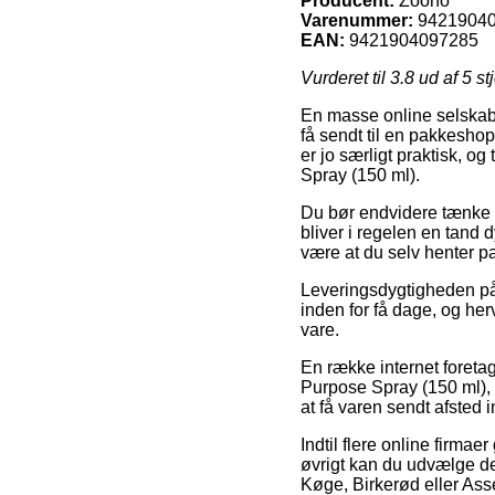
Producent:
Zoono
Varenummer:
9421904
EAN:
9421904097285
Vurderet til
3.8
ud af 5 st
En masse online selskaber
få sendt til en pakkeshop
er jo særligt praktisk, 
Spray (150 ml).
Du bør endvidere tænke ove
bliver i regelen en tand 
være at du selv henter pa
Leveringsdygtigheden på 
inden for få dage, og he
vare.
En række internet foret
Purpose Spray (150 ml), h
at få varen sendt afsted
Indtil flere online firmae
øvrigt kan du udvælge de
Køge, Birkerød eller Assen