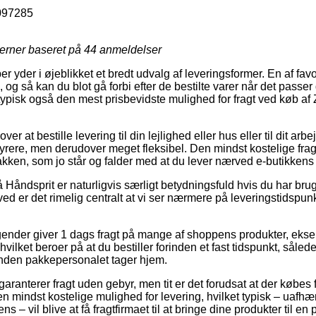
097285
jerner baseret på
44
anmeldelser
 yder i øjeblikket et bredt udvalg af leveringsformer. En af favo
, og så kan du blot gå forbi efter de bestilte varer når det passe
og typisk også den mest prisbevidste mulighed for fragt ved køb 
r at bestille levering til din lejlighed eller hus eller til dit a
dyrere, men derudover meget fleksibel. Den mindst kostelige frag
kken, som jo står og falder med at du lever nærved e-butikkens 
Håndsprit er naturligvis særligt betydningsfuld hvis du har brug
rved er det rimelig centralt at vi ser nærmere på leveringstidsp
agender giver 1 dags fragt på mange af shoppens produkter, ek
vilket beroer på at du bestiller forinden et fast tidspunkt, såled
 inden pakkepersonalet tager hjem.
r garanterer fragt uden gebyr, men tit er det forudsat at der købes 
n mindst kostelige mulighed for levering, hvilket typisk – uafhæ
s – vil blive at få fragtfirmaet til at bringe dine produkter til e