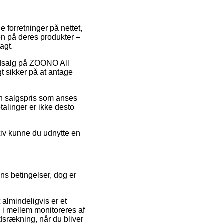
e forretninger på nettet,
en på deres produkter –
agt.
 udsalg på ZOONO All
t sikker på at antage
en salgspris som anses
etalinger er ikke desto
tiv kunne du udnytte en
s betingelser, dog er
 almindeligvis er et
g i mellem monitoreres af
dsrækning, når du bliver