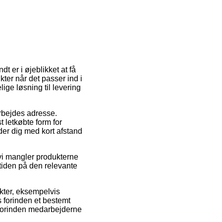
t er i øjeblikket at få
ter når det passer ind i
ige løsning til levering
arbejdes adresse.
 letkøbte form for
der dig med kort afstand
 vi mangler produkterne
stiden på den relevante
kter, eksempelvis
s forinden et bestemt
n forinden medarbejderne