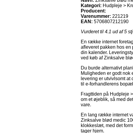
Navn:
Zinksalve blød me
Kategori:
Hudpleje > Kro
Producent:
Varenummer:
221219
EAN:
5706807212190
Vurderet til
4.1
ud af 5 st
En række internet foretage
afleveret pakken hos en p
din kalender. Leveringsty
ved køb af Zinksalve blø
Du burde alternativt plan
Muligheden er godt nok en
levering er utvivlsomt at
til e-forhandlerens bopæl
Fragttiden på Hudpleje >
om et øjeblik, så med det
vare.
En lang række internet v
Zinksalve blød medic 100
klokkeslæt, med det form
tager hjem.