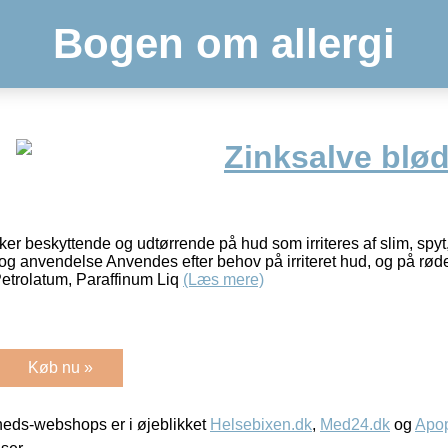
Bogen om allergi
Zinksalve blø
er beskyttende og udtørrende på hud som irriteres af slim, spyt
og anvendelse Anvendes efter behov på irriteret hud, og på rø
Petrolatum, Paraffinum Liq
(Læs mere)
Køb nu »
eds-webshops er i øjeblikket
Helsebixen.dk
,
Med24.dk
og
Apop