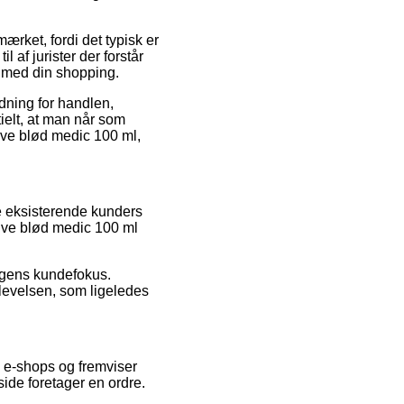
mærket, fordi det typisk er
 af jurister der forstår
r med din shopping.
dning for handlen,
tielt, at man når som
alve blød medic 100 ml,
pe eksisterende kunders
alve blød medic 100 ml
ingens kundefokus.
plevelsen, som ligeledes
 e-shops og fremviser
ide foretager en ordre.