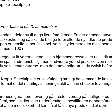
dic 100 ml
p > Specialpleje
jerner baseret på
40
anmeldelser
nder tildeler nu til dags flere fragtformer. En der er meget anvend
akkeshop, og så skal du blot gå forbi efter de nyindkøbte produk
pen er nemlig super fleksibel, samt tit ydermere den mest betalel
d medic 100 ml.
lægge at få varerne sendt til din hjemmeadresse eller ud til dit 
 sjat mindre prisbillig, men endvidere yderst praktisk. Den mest
 du selv henter varerne, men det nødvendiggør at du fysisk befin
.
 Krop > Specialpleje er selvfølgelig særligt bestemmende ifald
 formål er det naturligvis meningsfuldt at man checker levering
arehuse garanterer levering på næste hverdag på utallige produ
 ml, som imidlertid er underforstået at bestillingen gennemføre
ål at de med sikkerhed kan nå at få dit nye produkt ud af døre