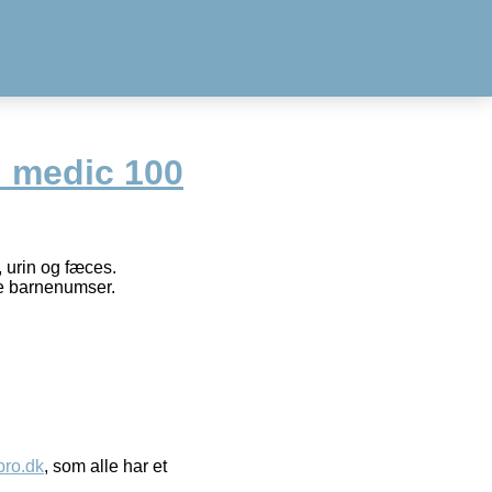
d medic 100
, urin og fæces.
de barnenumser.
ro.dk
, som alle har et