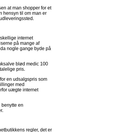
sen at man shopper for et
en hensyn til om man er
t udleveringssted.
skellige internet
priserne på mange af
endda nogle gange byde på
Zinksalve blød medic 100
alelige pris.
 for en udsalgspris som
illinger med
rfor uægte internet
u benytte en
r.
netbutikkens regler, det er