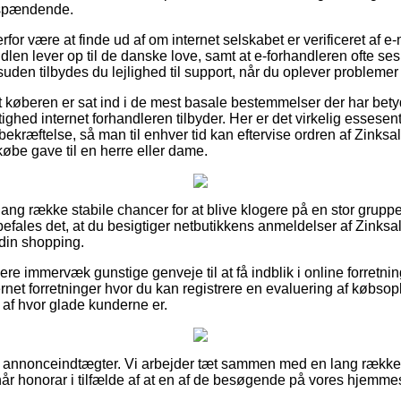
e spændende.
rfor være at finde ud af om internet selskabet er verificeret af e-
en lever op til de danske love, samt at e-forhandleren ofte ses til
uden tilbydes du lejlighed til support, når du oplever probleme
at køberen er sat ind i de mest basale bestemmelser der har bety
ighed internet forhandleren tilbyder. Her er det virkelig essesen
ekræftelse, så man til enhver tid kan eftervise ordren af Zinks
øbe gave til en herre eller dame.
n lang række stabile chancer for at blive klogere på en stor grup
efales det, at du besigtiger netbutikkens anmeldelser af Zinks
 din shopping.
ere immervæk gunstige genveje til at få indblik i online forretn
ernet forretninger hvor du kan registrere en evaluering af købso
g af hvor glade kunderne er.
af annonceindtægter. Vi arbejder tæt sammen med en lang række
når honorar i tilfælde af at en af de besøgende på vores hjemmes