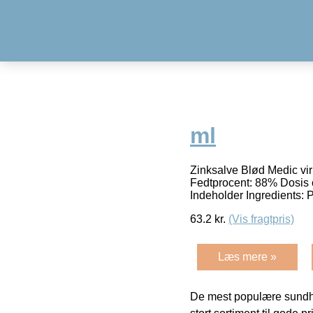
ml
Zinksalve Blød Medic virk
Fedtprocent: 88% Dosis 
Indeholder Ingredients: 
63.2
kr.
(Vis fragtpris)
Læs mere »
De mest populære sundh