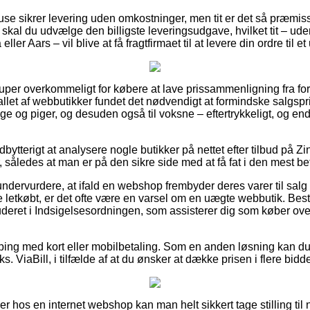
huse sikrer levering uden omkostninger, men tit er det så præmis
t skal du udvælge den billigste leveringsudgave, hvilket tit – ud
ler Aars – vil blive at få fragtfirmaet til at levere din ordre til e
super overkommeligt for købere at lave prissammenligning fra for
tallet af webbutikker fundet det nødvendigt at formindske salgs
enge og piger, og desuden også til voksne – eftertrykkeligt, og 
udbytterigt at analysere nogle butikker på nettet efter tilbud på 
, således at man er på den sikre side med at få fat i den mest bet
undervurdere, at ifald en webshop frembyder deres varer til salg
letkøbt, er det ofte være en varsel om en uægte webbutik. Best
luderet i Indsigelsesordningen, som assisterer dig som køber ove
pping med kort eller mobilbetaling. Som en anden løsning kan d
ks. ViaBill, i tilfælde af at du ønsker at dække prisen i flere bidde
er hos en internet webshop kan man helt sikkert tage stilling til 