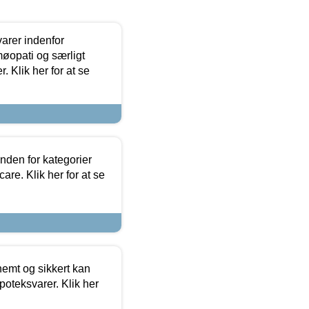
arer indenfor
møopati og særligt
 Klik her for at se
nden for kategorier
re. Klik her for at se
emt og sikkert kan
oteksvarer. Klik her