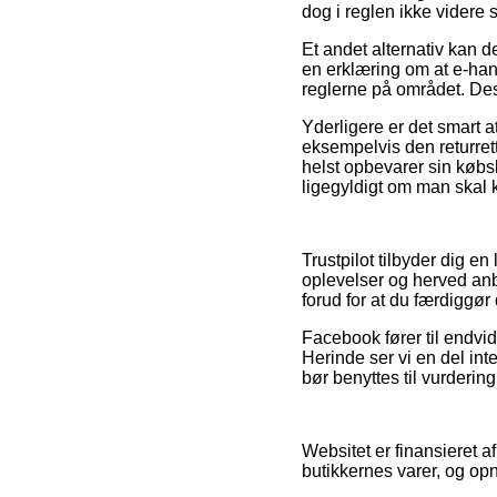
dog i reglen ikke vider
Et andet alternativ kan de
en erklæring om at e-handl
reglerne på området. Des
Yderligere er det smart 
eksempelvis den returrett
helst opbevarer sin købsb
ligegyldigt om man skal k
Trustpilot tilbyder dig e
oplevelser og herved anb
forud for at du færdiggør
Facebook fører til endvid
Herinde ser vi en del int
bør benyttes til vurderin
Websitet er finansieret 
butikkernes varer, og op