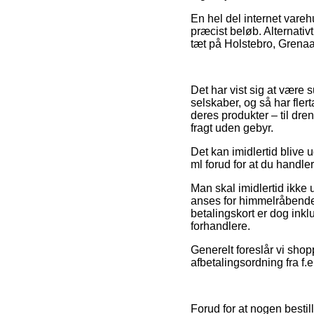
En hel del internet vare
præcist beløb. Alternativ
tæt på Holstebro, Grenaa el
Det har vist sig at være 
selskaber, og så har fler
deres produkter – til dr
fragt uden gebyr.
Det kan imidlertid blive 
ml forud for at du handler
Man skal imidlertid ikke 
anses for himmelråbende 
betalingskort er dog ink
forhandlere.
Generelt foreslår vi sho
afbetalingsordning fra f.e
Forud for at nogen bestill