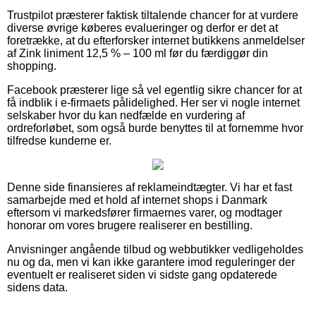
Trustpilot præsterer faktisk tiltalende chancer for at vurdere
diverse øvrige køberes evalueringer og derfor er det at
foretrække, at du efterforsker internet butikkens anmeldelser
af Zink liniment 12,5 % – 100 ml før du færdiggør din
shopping.
Facebook præsterer lige så vel egentlig sikre chancer for at
få indblik i e-firmaets pålidelighed. Her ser vi nogle internet
selskaber hvor du kan nedfælde en vurdering af
ordreforløbet, som også burde benyttes til at fornemme hvor
tilfredse kunderne er.
Denne side finansieres af reklameindtægter. Vi har et fast
samarbejde med et hold af internet shops i Danmark
eftersom vi markedsfører firmaernes varer, og modtager
honorar om vores brugere realiserer en bestilling.
Anvisninger angående tilbud og webbutikker vedligeholdes
nu og da, men vi kan ikke garantere imod reguleringer der
eventuelt er realiseret siden vi sidste gang opdaterede
sidens data.