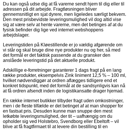
Du kan også udse dig at få varerne sendt hjem til dig eller til
adressen på dit arbejde. Fragtløsningen bliver
gennemsnitligt en sjat dyrere, men ligeledes særligt bekvem.
Den mest prisbevidste leveringsmulighed vil dog altid vise
sig at være selv at hente varerne, men det betinges af at du
fysisk befinder dig lige ved internet webshoppens
arbejdslager.
Leveringstiden på Kløestillende er jo vældig afgørende om
vi står og skal bruge dine nye produkter nu og her, så med
det formål er det faktisk passende at du gransker den
anslåede leveringstid på det aktuelle produkt.
Adskillige e-forretninger garanterer 1 dags fragt på en lang
række produkter, eksempelvis Zink liniment 12,5 % – 100 ml,
hvilket nødvendiggør at ordren aflægges tidligere end et
konkret tidspunkt, med det formål at de sandsynligvis kan nå
at få ordren afsendt inden de logistikansatte drager hjemad.
En række internet butikker tilbyder fragt uden omkostninger,
men i de fleste tilfælde er det betinget af at man shopper for
en fastsat pris. Desuden kunne man snuppe den mest
letkøbte leveringsmulighed, der tit – uafhængig om du
opholder sig ved Holstebro, Svendborg eller Ebeltoft – vil
blive at få fragtfirmaet til at levere din bestilling til en