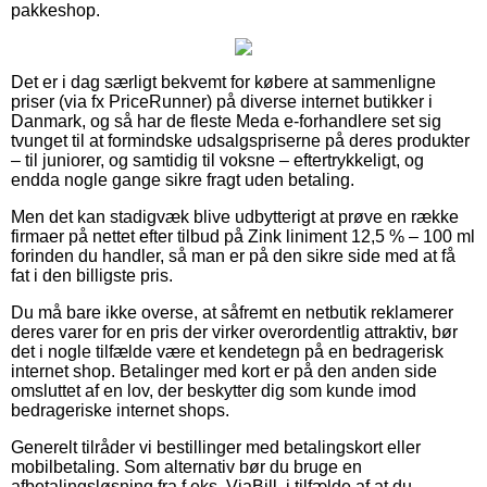
pakkeshop.
Det er i dag særligt bekvemt for købere at sammenligne
priser (via fx PriceRunner) på diverse internet butikker i
Danmark, og så har de fleste Meda e-forhandlere set sig
tvunget til at formindske udsalgspriserne på deres produkter
– til juniorer, og samtidig til voksne – eftertrykkeligt, og
endda nogle gange sikre fragt uden betaling.
Men det kan stadigvæk blive udbytterigt at prøve en række
firmaer på nettet efter tilbud på Zink liniment 12,5 % – 100 ml
forinden du handler, så man er på den sikre side med at få
fat i den billigste pris.
Du må bare ikke overse, at såfremt en netbutik reklamerer
deres varer for en pris der virker overordentlig attraktiv, bør
det i nogle tilfælde være et kendetegn på en bedragerisk
internet shop. Betalinger med kort er på den anden side
omsluttet af en lov, der beskytter dig som kunde imod
bedrageriske internet shops.
Generelt tilråder vi bestillinger med betalingskort eller
mobilbetaling. Som alternativ bør du bruge en
afbetalingsløsning fra f.eks. ViaBill, i tilfælde af at du