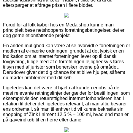
efterspørger at afdrage prisen i flere bidder.
Forud for at folk køber hos en Meda shop kunne man
principielt bese netshoppens forretningsbetingelser, det er
dog gerne et omfattende projekt.
En anden mulighed kan være at se hvorvidt e-forretningen er
medlem af e-mærke ordningen, grundet at det typisk er en
indikation om at internet forretningen lever op til dansk
lovgivning, tillige med at e-forretningen lejlighedsvis føres
tilsyn med af jurister som behersker lovene på området.
Derudover giver det dig chance for at blive hjulpet, såfremt
du møder problemer med dit køb.
Ligeledes kan det være til hjælp at kunden er obs på de
mest relevante retningslinjer der gælder for bestillingen, som
eksempelvis den returrettighed internet forhandleren har. I
relation til det er det ligeledes relevant, at man altid bevarer
ens ordremail, så man til enhver tid vil kunne bekræfte sin
shopping af Zink liniment 12,5 % – 100 ml, hvad end man er
på gaveindkøb til en herre eller dame.