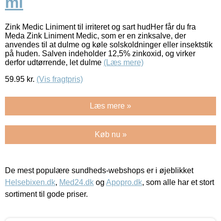
ml
Zink Medic Liniment til irriteret og sart hudHer får du fra
Meda Zink Liniment Medic, som er en zinksalve, der
anvendes til at dulme og køle solskoldninger eller insektstik
på huden. Salven indeholder 12,5% zinkoxid, og virker
derfor udtørrende, let dulme
(Læs mere)
59.95
kr.
(Vis fragtpris)
Læs mere »
Køb nu »
De mest populære sundheds-webshops er i øjeblikket
Helsebixen.dk
,
Med24.dk
og
Apopro.dk
, som alle har et stort
sortiment til gode priser.