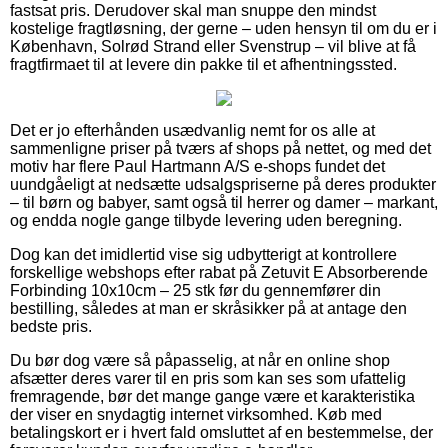
fastsat pris. Derudover skal man snuppe den mindst
kostelige fragtløsning, der gerne – uden hensyn til om du er i
København, Solrød Strand eller Svenstrup – vil blive at få
fragtfirmaet til at levere din pakke til et afhentningssted.
Det er jo efterhånden usædvanlig nemt for os alle at
sammenligne priser på tværs af shops på nettet, og med det
motiv har flere Paul Hartmann A/S e-shops fundet det
uundgåeligt at nedsætte udsalgspriserne på deres produkter
– til børn og babyer, samt også til herrer og damer – markant,
og endda nogle gange tilbyde levering uden beregning.
Dog kan det imidlertid vise sig udbytterigt at kontrollere
forskellige webshops efter rabat på Zetuvit E Absorberende
Forbinding 10x10cm – 25 stk før du gennemfører din
bestilling, således at man er skråsikker på at antage den
bedste pris.
Du bør dog være så påpasselig, at når en online shop
afsætter deres varer til en pris som kan ses som ufattelig
fremragende, bør det mange gange være et karakteristika
der viser en snydagtig internet virksomhed. Køb med
betalingskort er i hvert fald omsluttet af en bestemmelse, der