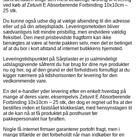
ved køb af Zetuvit E Absorberende Forbinding 10x10cm –
25 stk.
Du kunne også udse dig at vælge afsending til din adresse
eller ud på din arbejdsplads. Leveringsmetoden bliver
sædvanligvis lidt mindre prisbillig, men endvidere vældig
fleksibel. Den mest prisbevidste fragtform kan ikke
benægtes at være at hente pakken selv, men det er betinget
af at du bor i kort afstand af internet butikkens hjemsted.
Leveringstidspunktet på Sårplaster er jo ualmindeligt
udslagsgivende såfremt du har brug for dine nye produkter
nu og her, og af den grund er det forholdsvis fornuftigt at du
kigger nærmere på tidshorisonten for levering for den
vedkommende vare.
En del e-handler yder levering efter en enkelt hverdag på
mange af deres varer, eksempelvis Zetuvit E Absorberende
Forbinding 10x10cm – 25 stk, der dog er regnet ud fra at der
bestilles inden et fastslået klokkeslæt, med hensynstagen til
at de kan nå at få produktet på posthuset før
pakkepersonalet har fyraften.
Nogle få internet firmaer garanterer portofri fragt, men i
mange tilfælde er det forbeholdt når man indkøber for en