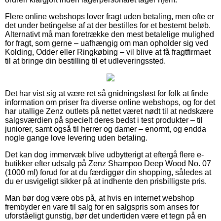
Flere online webshops lover fragt uden betaling, men ofte er
det under betingelse af at der bestilles for et bestemt beløb.
Alternativt må man foretrække den mest betalelige mulighed
for fragt, som gerne – uafhængig om man opholder sig ved
Kolding, Odder eller Ringkøbing – vil blive at få fragtfirmaet
til at bringe din bestilling til et udleveringssted.
Det har vist sig at være ret så gnidningsløst for folk at finde
information om priser fra diverse online webshops, og for det
har utallige Zenz outlets på nettet været nødt til at nedskære
salgsværdien på specielt deres bedst i test produkter – til
juniorer, samt også til herrer og damer – enormt, og endda
nogle gange love levering uden betaling.
Det kan dog immervæk blive udbytterigt at eftergå flere e-
butikker efter udsalg på Zenz Shampoo Deep Wood No. 07
(1000 ml) forud for at du færdiggør din shopping, således at
du er usvigeligt sikker på at indhente den prisbilligste pris.
Man bør dog være obs på, at hvis en internet webshop
frembyder en vare til salg for en salgspris som anses for
uforståeligt gunstig, bør det undertiden være et tegn på en