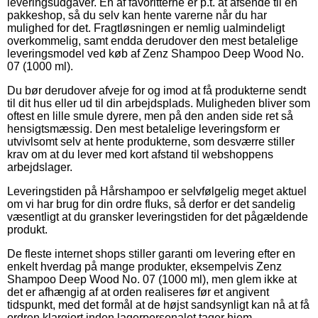
leveringsudgaver. En af favoritterne er p.t. at afsende til en
pakkeshop, så du selv kan hente varerne når du har
mulighed for det. Fragtløsningen er nemlig ualmindeligt
overkommelig, samt endda derudover den mest betalelige
leveringsmodel ved køb af Zenz Shampoo Deep Wood No.
07 (1000 ml).
Du bør derudover afveje for og imod at få produkterne sendt
til dit hus eller ud til din arbejdsplads. Muligheden bliver som
oftest en lille smule dyrere, men på den anden side ret så
hensigtsmæssig. Den mest betalelige leveringsform er
utvivlsomt selv at hente produkterne, som desværre stiller
krav om at du lever med kort afstand til webshoppens
arbejdslager.
Leveringstiden på Hårshampoo er selvfølgelig meget aktuel
om vi har brug for din ordre fluks, så derfor er det sandelig
væsentligt at du gransker leveringstiden for det pågældende
produkt.
De fleste internet shops stiller garanti om levering efter en
enkelt hverdag på mange produkter, eksempelvis Zenz
Shampoo Deep Wood No. 07 (1000 ml), men glem ikke at
det er afhængig af at orden realiseres før et angivent
tidspunkt, med det formål at de højst sandsynligt kan nå at få
ordren klargjort inden lagerpersonalet tager hjem.