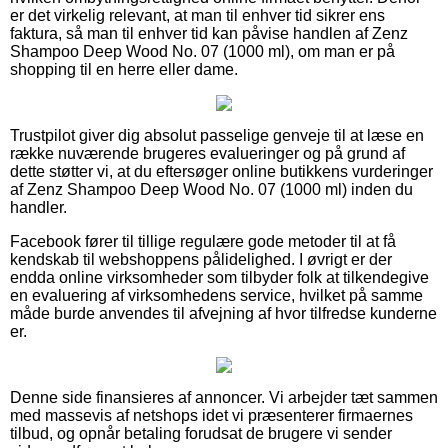
er det virkelig relevant, at man til enhver tid sikrer ens
faktura, så man til enhver tid kan påvise handlen af Zenz
Shampoo Deep Wood No. 07 (1000 ml), om man er på
shopping til en herre eller dame.
Trustpilot giver dig absolut passelige genveje til at læse en
række nuværende brugeres evalueringer og på grund af
dette støtter vi, at du eftersøger online butikkens vurderinger
af Zenz Shampoo Deep Wood No. 07 (1000 ml) inden du
handler.
Facebook fører til tillige regulære gode metoder til at få
kendskab til webshoppens pålidelighed. I øvrigt er der
endda online virksomheder som tilbyder folk at tilkendegive
en evaluering af virksomhedens service, hvilket på samme
måde burde anvendes til afvejning af hvor tilfredse kunderne
er.
Denne side finansieres af annoncer. Vi arbejder tæt sammen
med massevis af netshops idet vi præsenterer firmaernes
tilbud, og opnår betaling forudsat de brugere vi sender