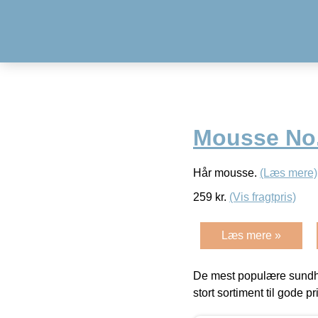
Mousse No.
Hår mousse.
(Læs mere)
259
kr.
(Vis fragtpris)
Læs mere »
De mest populære sundh
stort sortiment til gode pr