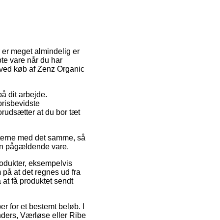
 er meget almindelig er
bte vare når du har
m ved køb af Zenz Organic
å dit arbejde.
prisbevidste
rudsætter at du bor tæt
ukterne med det samme, så
den pågældende vare.
odukter, eksempelvis
å at det regnes ud fra
 at få produktet sendt
r for et bestemt beløb. I
nders, Værløse eller Ribe