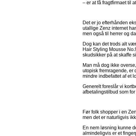
– er at få fragtfirmaet til 
Det er jo efterhånden eks
utallige Zenz internet ha
men også til herrer og d
Dog kan det trods alt vær
Hair Styling Mousse No.
skudsikker på at skaffe si
Man må dog ikke overse, a
utopisk fremragende, er 
mindre indbefattet af et
Generelt foreslår vi kort
afbetalingstilbud som for
Før folk shopper i en Ze
men det er naturligvis ik
En nem løsning kunne derf
almindeligvis er et finge