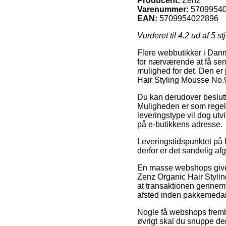
Producent:
Zenz
Varenummer:
5709954
EAN:
5709954022896
Vurderet til
4.2
ud af 5 st
Flere webbutikker i Danm
for nærværende at få send
mulighed for det. Den er
Hair Styling Mousse No
Du kan derudover beslutte
Muligheden er som regel 
leveringstype vil dog ut
på e-butikkens adresse.
Leveringstidspunktet på 
derfor er det sandelig a
En masse webshops giver
Zenz Organic Hair Styl
at transaktionen gennemfø
afsted inden pakkemedar
Nogle få webshops fremby
øvrigt skal du snuppe de