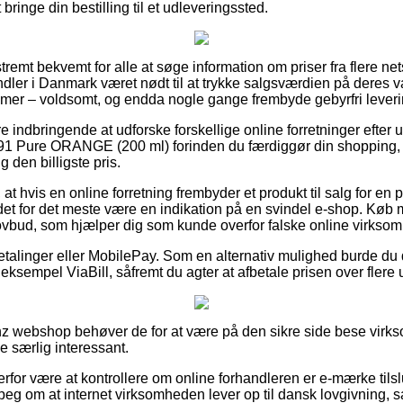
at bringe din bestilling til et udleveringssted.
tremt bekvemt for alle at søge information om priser fra flere net
ndler i Danmark været nødt til at trykke salgsværdien på deres va
amer – voldsomt, og endda nogle gange frembyde gebyrfri leveri
e indbringende at udforske forskellige online forretninger efter
91 Pure ORANGE (200 ml) forinden du færdiggør din shopping, 
g den billigste pris.
t hvis en online forretning frembyder et produkt til salg for en 
det for det meste være en indikation på en svindel e-shop. Køb m
 lovbud, som hjælper dig som kunde overfor falske online virkso
betalinger eller MobilePay. Som en alternativ mulighed burde du 
 eksempel ViaBill, såfremt du agter at afbetale prisen over flere 
nz webshop behøver de for at være på den sikre side bese virk
ke særlig interessant.
or være at kontrollere om online forhandleren er e-mærke tilslu
rpeg om at internet virksomheden lever op til dansk lovgivning, s