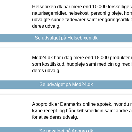
Helsebixen.dk har mere end 10.000 forskellige v
naturlægemidler, helsekost, personlig pleje, ho
udvalgte sunde fødevarer samt rengøringsartikler.
deres udvalg.
Se udvalget på Helsebixen.dk
Med24.dk har i dag mere end 18.000 produkter i
som kosttilskud, hudpleje samt medicin og medica
deres udvalg.
Se udvalget på Med24.dk
Apopro.dk er Danmarks online apotek, hvor du n
købe recept- og håndkøbsmedicin samt andre ap
for at se deres udvalg.
Se udvalget på Apopro.dk