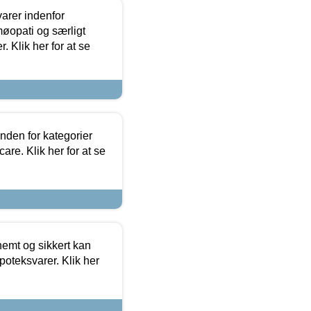
arer indenfor
møopati og særligt
 Klik her for at se
nden for kategorier
re. Klik her for at se
emt og sikkert kan
oteksvarer. Klik her