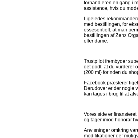
forhandleren en gang i m
assistance, hvis du møde
Ligeledes rekommanderer 
med bestillingen, for ek
essesentielt, at man per
bestillingen af Zenz Or
eller dame.
Trustpilot frembyder supe
det godt, at du vurdere
(200 ml) forinden du sho
Facebook præsterer ligel
Derudover er der nogle 
kan tages i brug til at a
Vores side er finansiere
og tager imod honorar hv
Anvisninger omkring vare
modifikationer der muligv