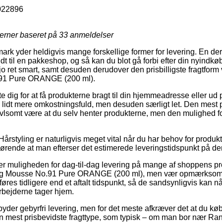
022896
jerner baseret på
33
anmeldelser
ark yder heldigvis mange forskellige former for levering. En der
t til en pakkeshop, og så kan du blot gå forbi efter din nyindkø
 jo ret smart, samt desuden derudover den prisbilligste fragtfor
.91 Pure ORANGE (200 ml).
 dig for at få produkterne bragt til din hjemmeadresse eller ud p
lidt mere omkostningsfuld, men desuden særligt let. Den mest 
vivlsomt være at du selv henter produkterne, men den mulighed fo
Hårstyling er naturligvis meget vital når du har behov for prod
fgørende at man efterser det estimerede leveringstidspunkt på 
 muligheden for dag-til-dag levering på mange af shoppens pr
ing Mousse No.91 Pure ORANGE (200 ml), men vær opmærksom p
res tidligere end et aftalt tidspunkt, så de sandsynligvis kan nå
bejderne tager hjem.
der gebyrfri levering, men for det meste afkræver det at du købe
n mest prisbevidste fragttype, som typisk – om man bor nær Ra