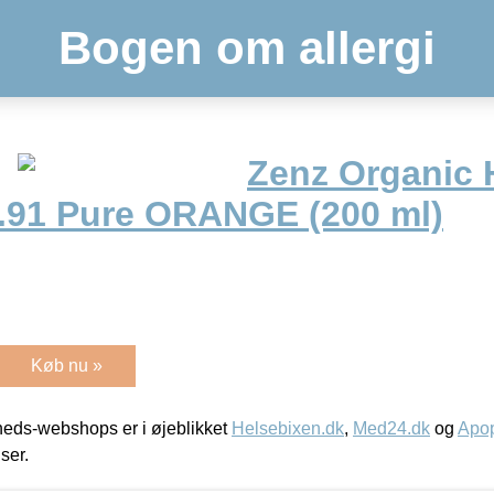
Bogen om allergi
Zenz Organic H
91 Pure ORANGE (200 ml)
Køb nu »
eds-webshops er i øjeblikket
Helsebixen.dk
,
Med24.dk
og
Apop
iser.