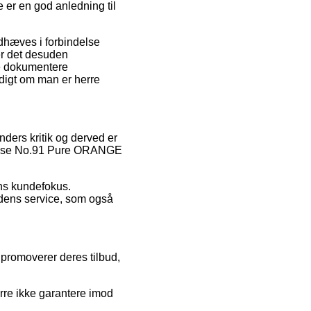
 er en god anledning til
dhæves i forbindelse
er det desuden
ne dokumentere
digt om man er herre
nders kritik og derved er
Mousse No.91 Pure ORANGE
ens kundefokus.
dens service, som også
 promoverer deres tilbud,
rre ikke garantere imod