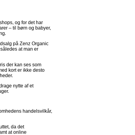
shops, og for det har
rer – til børn og babyer,
ng.
 udsalg på Zenz Organic
således at man er
pris der kan ses som
ed kort er ikke desto
mheder.
drage nytte af et
uger.
somhedens handelsvilkår,
ttet, da det
amt at online