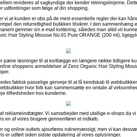
ellem revideres af sagkyndige der kender retningslinjerne. Dette
r udfordringer som følge af din shopping.
vi at kunden er obs på de mest essentielle regler der kan hån
sempel den returrettighed butikken tilsikrer. I den sammenhæng 
manent gemmer sin e-mail kvittering, således man altid vil kun
ganic Hair Styling Mousse No.91 Pure ORANGE (200 ml), ligegyl
r pæne løsninger til at kortlægge en længere række tidligere ku
r online shoppens anmeldelser af Zenz Organic Hair Styling 
pper.
edes faktisk passelige genveje til at få kendskab til webbutikk
webbutikker hvor folk kan sammensætte en omtale af virksomhe
fveje tilfredsheden hos kunderne.
t af reklameindtægter. Vi samarbejder med utallige e-shops da vi
is en af vores brugere gennemfører et indkøb.
r og online outlets ajourføres rutinemæssigt, men vi kan desvæ
is er udført siden sidste opdatering af vores oplysninger.