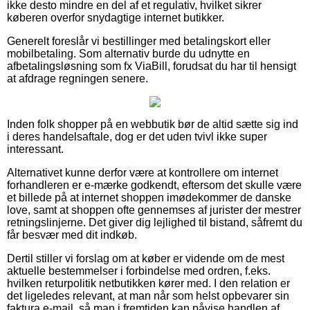
ikke desto mindre en del af et regulativ, hvilket sikrer
køberen overfor snydagtige internet butikker.
Generelt foreslår vi bestillinger med betalingskort eller
mobilbetaling. Som alternativ burde du udnytte en
afbetalingsløsning som fx ViaBill, forudsat du har til hensigt
at afdrage regningen senere.
Inden folk shopper på en webbutik bør de altid sætte sig ind
i deres handelsaftale, dog er det uden tvivl ikke super
interessant.
Alternativet kunne derfor være at kontrollere om internet
forhandleren er e-mærke godkendt, eftersom det skulle være
et billede på at internet shoppen imødekommer de danske
love, samt at shoppen ofte gennemses af jurister der mestrer
retningslinjerne. Det giver dig lejlighed til bistand, såfremt du
får besvær med dit indkøb.
Dertil stiller vi forslag om at køber er vidende om de mest
aktuelle bestemmelser i forbindelse med ordren, f.eks.
hvilken returpolitik netbutikken kører med. I den relation er
det ligeledes relevant, at man når som helst opbevarer sin
faktura e-mail, så man i fremtiden kan påvise handlen af