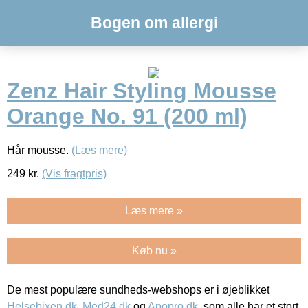
Bogen om allergi
Zenz Hair Styling Mousse
Orange No. 91 (200 ml)
Hår mousse.
(Læs mere)
249
kr.
(Vis fragtpris)
Læs mere »
Køb nu »
De mest populære sundheds-webshops er i øjeblikket
Helsebixen.dk
,
Med24.dk
og
Apopro.dk
, som alle har et stort