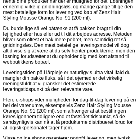
hente dine produkter når der er mulighed for det. Løsningen
er nemlig virkelig gnidningsløs, og mange gange tillige den
mest betalelige form for levering ved køb af Zenz Hair
Styling Mousse Orange No. 91 (200 ml).
Du burde lige så vel påtænke at få pakken bragt til din
lejlighed eller hus eller ud til dit arbejdes adresse. Metoden
bliver som oftest et hak mere pebret, men samtidig ret så
gnidningsløs. Den mest betalelige leveringsmodel vil dog
altid vise sig at være at du selv henter produkterne, men den
løsning forudsætter at du opholder dig med kort afstand til
webbutikkens bopæl.
Leveringstiden på Hårpleje er naturligvis ultra vital ifald du
mangler din pakke fluks, så i det øjemed er det virkelig
meningsfuldt at vi gransker det estimerede
leveringstidspunkt på den relevante vare.
Flere e-shops yder muligheden for dag-til-dag levering på en
hel del varenumre, eksempelvis Zenz Hair Styling Mousse
Orange No. 91 (200 ml), som afhænger af at bestillingen
køres igennem tidligere end et fastslået tidspunkt, så de
sandsynligvis kan nå at få produkterne distribueret forud for
at logistikpersonalet tager hjem.
Visse online shops garanterer portofri levering, men typisk