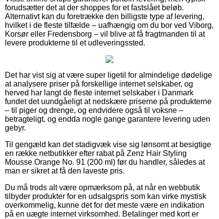
forudsætter det at der shoppes for et fastslået beløb.
Alternativt kan du foretrække den billigste type af levering,
hvilket i de fleste tilfælde – uafhængig om du bor ved Viborg,
Korsør eller Fredensborg – vil blive at få fragtmanden til at
levere produkterne til et udleveringssted.
Det har vist sig at være super ligetil for almindelige dødelige
at analysere priser på forskellige internet selskaber, og
herved har langt de fleste internet selskaber i Danmark
fundet det uundgåeligt at nedskære priserne på produkterne
– til piger og drenge, og endvidere også til voksne –
betragteligt, og endda nogle gange garantere levering uden
gebyr.
Til gengæld kan det stadigvæk vise sig lønsomt at besigtige
en række netbutikker efter rabat på Zenz Hair Styling
Mousse Orange No. 91 (200 ml) før du handler, således at
man er sikret at få den laveste pris.
Du må trods alt være opmærksom på, at når en webbutik
tilbyder produkter for en udsalgspris som kan virke mystisk
overkommelig, kunne det for det meste være en indikation
på en uægte internet virksomhed. Betalinger med kort er