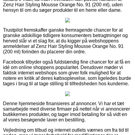
Zenz Hair Styling Mousse Orange No. 91 (200 ml), uden
hensyn til om du søger produkter til en herre eller dame.
Trustpilot fremskaffer ganske fremragende chancer for at
granske adskillige tidligere konsumenters betragtninger og
herved slår vi et slag for, at du kigger på webshoppens
anmeldelser af Zenz Hair Styling Mousse Orange No. 91
(200 ml) forinden du placerer din ordre.
Facebook tilbyder også fuldstændig fine chancer for at få en
idé om online shoppens popularitet. Derudover møder vi
faktisk internet webshops som giver folk mulighed for at
notere en kritik af deres købsoplevelse, som ligeledes burde
tages i brug til at tage stilling til tilfredsheden hos kunderne.
Denne hjemmeside finansieres af annoncer. Vi har et tæt
samarbejde med diverse firmaer på nettet når vi annoncerer
butikkernes produkter, og tager imod betaling for så vidt en
af vores besøgende laver en bestilling.
Vejledning om tilbud og internet outlets værnes om fra tid til