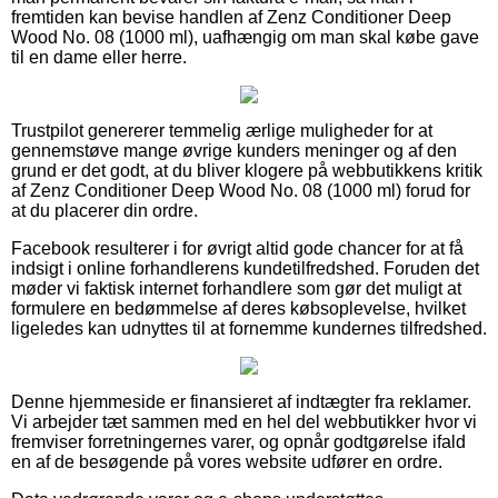
fremtiden kan bevise handlen af Zenz Conditioner Deep
Wood No. 08 (1000 ml), uafhængig om man skal købe gave
til en dame eller herre.
Trustpilot genererer temmelig ærlige muligheder for at
gennemstøve mange øvrige kunders meninger og af den
grund er det godt, at du bliver klogere på webbutikkens kritik
af Zenz Conditioner Deep Wood No. 08 (1000 ml) forud for
at du placerer din ordre.
Facebook resulterer i for øvrigt altid gode chancer for at få
indsigt i online forhandlerens kundetilfredshed. Foruden det
møder vi faktisk internet forhandlere som gør det muligt at
formulere en bedømmelse af deres købsoplevelse, hvilket
ligeledes kan udnyttes til at fornemme kundernes tilfredshed.
Denne hjemmeside er finansieret af indtægter fra reklamer.
Vi arbejder tæt sammen med en hel del webbutikker hvor vi
fremviser forretningernes varer, og opnår godtgørelse ifald
en af de besøgende på vores website udfører en ordre.