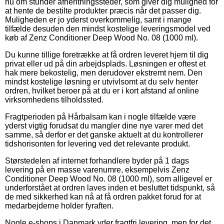
nu om stunder afhentningssteder, som giver dig mulighed for
at hente de bestilte produkter præcis når det passer dig.
Muligheden er jo yderst overkommelig, samt i mange
tilfælde desuden den mindst kostelige leveringsmodel ved
køb af Zenz Conditioner Deep Wood No. 08 (1000 ml).
Du kunne tillige foretrække at få ordren leveret hjem til dig
privat eller ud på din arbejdsplads. Løsningen er oftest et
hak mere bekostelig, men derudover ekstremt nem. Den
mindst kostelige løsning er utvivlsomt at du selv henter
ordren, hvilket beroer på at du er i kort afstand af online
virksomhedens tilholdssted.
Fragtperioden på Hårbalsam kan i nogle tilfælde være
yderst vigtig forudsat du mangler dine nye varer med det
samme, så derfor er det ganske aktuelt at du kontrollerer
tidshorisonten for levering ved det relevante produkt.
Størstedelen af internet forhandlere byder på 1 dags
levering på en masse varenumre, eksempelvis Zenz
Conditioner Deep Wood No. 08 (1000 ml), som alligevel er
underforstået at ordren laves inden et besluttet tidspunkt, så
de med sikkerhed kan nå at få ordren pakket forud for at
medarbejderne holder fyraften.
Nogle e-shops i Danmark yder fragtfri levering, men for det