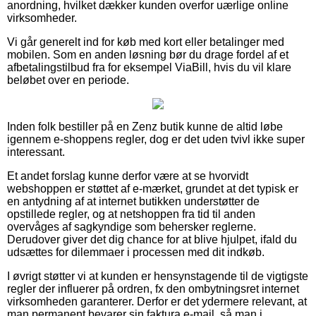
anordning, hvilket dækker kunden overfor uærlige online
virksomheder.
Vi går generelt ind for køb med kort eller betalinger med
mobilen. Som en anden løsning bør du drage fordel af et
afbetalingstilbud fra for eksempel ViaBill, hvis du vil klare
beløbet over en periode.
Inden folk bestiller på en Zenz butik kunne de altid løbe
igennem e-shoppens regler, dog er det uden tvivl ikke super
interessant.
Et andet forslag kunne derfor være at se hvorvidt
webshoppen er støttet af e-mærket, grundet at det typisk er
en antydning af at internet butikken understøtter de
opstillede regler, og at netshoppen fra tid til anden
overvåges af sagkyndige som behersker reglerne.
Derudover giver det dig chance for at blive hjulpet, ifald du
udsættes for dilemmaer i processen med dit indkøb.
I øvrigt støtter vi at kunden er hensynstagende til de vigtigste
regler der influerer på ordren, fx den ombytningsret internet
virksomheden garanterer. Derfor er det ydermere relevant, at
man permanent bevarer sin faktura e-mail, så man i