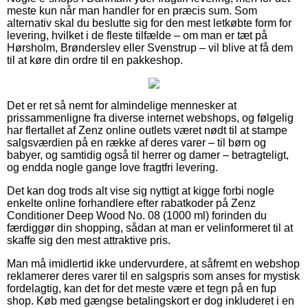
meste kun når man handler for en præcis sum. Som
alternativ skal du beslutte sig for den mest letkøbte form for
levering, hvilket i de fleste tilfælde – om man er tæt på
Hørsholm, Brønderslev eller Svenstrup – vil blive at få dem
til at køre din ordre til en pakkeshop.
Det er ret så nemt for almindelige mennesker at
prissammenligne fra diverse internet webshops, og følgelig
har flertallet af Zenz online outlets været nødt til at stampe
salgsværdien på en række af deres varer – til børn og
babyer, og samtidig også til herrer og damer – betragteligt,
og endda nogle gange love fragtfri levering.
Det kan dog trods alt vise sig nyttigt at kigge forbi nogle
enkelte online forhandlere efter rabatkoder på Zenz
Conditioner Deep Wood No. 08 (1000 ml) forinden du
færdiggør din shopping, sådan at man er velinformeret til at
skaffe sig den mest attraktive pris.
Man må imidlertid ikke undervurdere, at såfremt en webshop
reklamerer deres varer til en salgspris som anses for mystisk
fordelagtig, kan det for det meste være et tegn på en fup
shop. Køb med gængse betalingskort er dog inkluderet i en