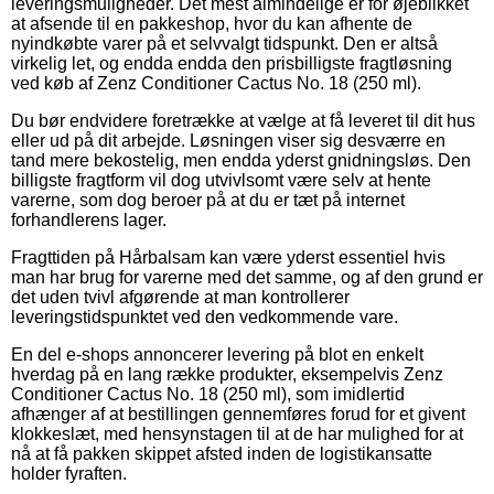
leveringsmuligheder. Det mest almindelige er for øjeblikket
at afsende til en pakkeshop, hvor du kan afhente de
nyindkøbte varer på et selvvalgt tidspunkt. Den er altså
virkelig let, og endda endda den prisbilligste fragtløsning
ved køb af Zenz Conditioner Cactus No. 18 (250 ml).
Du bør endvidere foretrække at vælge at få leveret til dit hus
eller ud på dit arbejde. Løsningen viser sig desværre en
tand mere bekostelig, men endda yderst gnidningsløs. Den
billigste fragtform vil dog utvivlsomt være selv at hente
varerne, som dog beroer på at du er tæt på internet
forhandlerens lager.
Fragttiden på Hårbalsam kan være yderst essentiel hvis
man har brug for varerne med det samme, og af den grund er
det uden tvivl afgørende at man kontrollerer
leveringstidspunktet ved den vedkommende vare.
En del e-shops annoncerer levering på blot en enkelt
hverdag på en lang række produkter, eksempelvis Zenz
Conditioner Cactus No. 18 (250 ml), som imidlertid
afhænger af at bestillingen gennemføres forud for et givent
klokkeslæt, med hensynstagen til at de har mulighed for at
nå at få pakken skippet afsted inden de logistikansatte
holder fyraften.