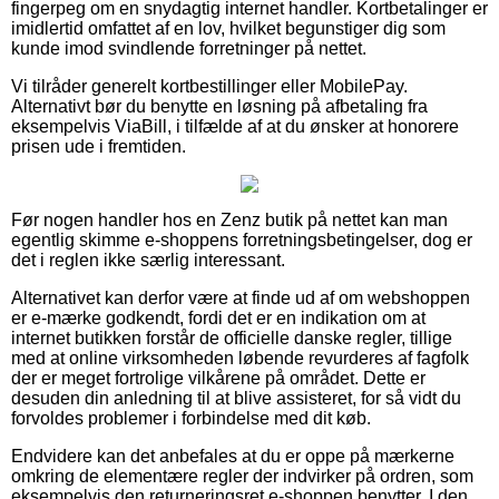
fingerpeg om en snydagtig internet handler. Kortbetalinger er
imidlertid omfattet af en lov, hvilket begunstiger dig som
kunde imod svindlende forretninger på nettet.
Vi tilråder generelt kortbestillinger eller MobilePay.
Alternativt bør du benytte en løsning på afbetaling fra
eksempelvis ViaBill, i tilfælde af at du ønsker at honorere
prisen ude i fremtiden.
Før nogen handler hos en Zenz butik på nettet kan man
egentlig skimme e-shoppens forretningsbetingelser, dog er
det i reglen ikke særlig interessant.
Alternativet kan derfor være at finde ud af om webshoppen
er e-mærke godkendt, fordi det er en indikation om at
internet butikken forstår de officielle danske regler, tillige
med at online virksomheden løbende revurderes af fagfolk
der er meget fortrolige vilkårene på området. Dette er
desuden din anledning til at blive assisteret, for så vidt du
forvoldes problemer i forbindelse med dit køb.
Endvidere kan det anbefales at du er oppe på mærkerne
omkring de elementære regler der indvirker på ordren, som
eksempelvis den returneringsret e-shoppen benytter. I den