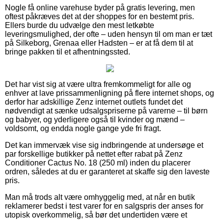
Nogle få online varehuse byder på gratis levering, men
oftest påkræves det at der shoppes for en bestemt pris.
Ellers burde du udvælge den mest letkøbte
leveringsmulighed, der ofte – uden hensyn til om man er tæt
på Silkeborg, Grenaa eller Hadsten – er at få dem til at
bringe pakken til et afhentningssted.
Det har vist sig at være ultra fremkommeligt for alle og
enhver at lave prissammenligning på flere internet shops, og
derfor har adskillige Zenz internet outlets fundet det
nødvendigt at sænke udsalgspriserne på varerne – til børn
og babyer, og yderligere også til kvinder og mænd –
voldsomt, og endda nogle gange yde fri fragt.
Det kan immervæk vise sig indbringende at undersøge et
par forskellige butikker på nettet efter rabat på Zenz
Conditioner Cactus No. 18 (250 ml) inden du placerer
ordren, således at du er garanteret at skaffe sig den laveste
pris.
Man må trods alt være omhyggelig med, at når en butik
reklamerer bedst i test varer for en salgspris der anses for
utopisk overkommelig, så bør det undertiden være et