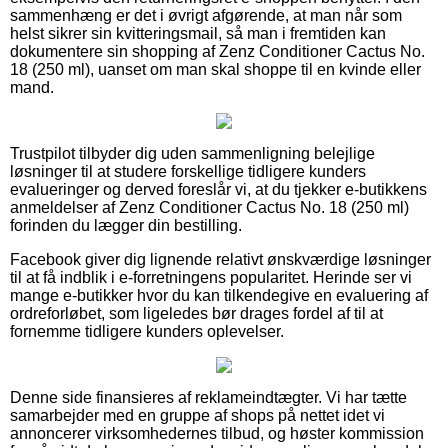
sammenhæng er det i øvrigt afgørende, at man når som
helst sikrer sin kvitteringsmail, så man i fremtiden kan
dokumentere sin shopping af Zenz Conditioner Cactus No.
18 (250 ml), uanset om man skal shoppe til en kvinde eller
mand.
Trustpilot tilbyder dig uden sammenligning belejlige
løsninger til at studere forskellige tidligere kunders
evalueringer og derved foreslår vi, at du tjekker e-butikkens
anmeldelser af Zenz Conditioner Cactus No. 18 (250 ml)
forinden du lægger din bestilling.
Facebook giver dig lignende relativt ønskværdige løsninger
til at få indblik i e-forretningens popularitet. Herinde ser vi
mange e-butikker hvor du kan tilkendegive en evaluering af
ordreforløbet, som ligeledes bør drages fordel af til at
fornemme tidligere kunders oplevelser.
Denne side finansieres af reklameindtægter. Vi har tætte
samarbejder med en gruppe af shops på nettet idet vi
annoncerer virksomhedernes tilbud, og høster kommission