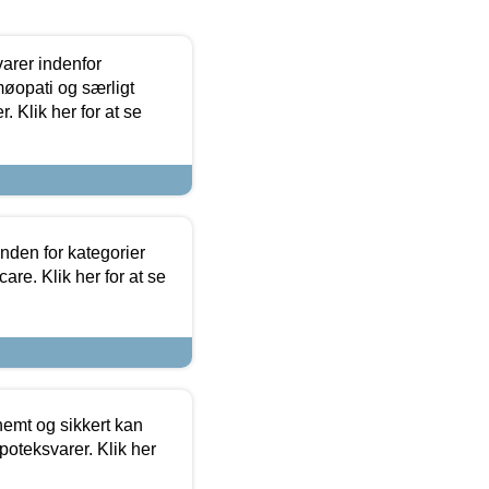
arer indenfor
møopati og særligt
 Klik her for at se
nden for kategorier
re. Klik her for at se
emt og sikkert kan
oteksvarer. Klik her