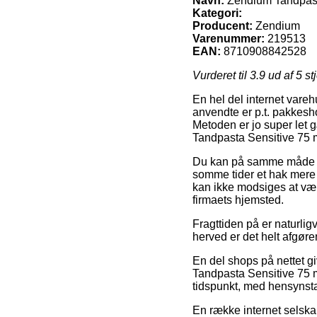
Navn:
Zendium Tandpast
Kategori:
Producent:
Zendium
Varenummer:
219513
EAN:
8710908842528
Vurderet til
3.9
ud af 5 st
En hel del internet vareh
anvendte er p.t. pakkeshop
Metoden er jo super let 
Tandpasta Sensitive 75 
Du kan på samme måde for
somme tider et hak mere 
kan ikke modsiges at være
firmaets hjemsted.
Fragttiden på er naturlig
herved er det helt afgør
En del shops på nettet g
Tandpasta Sensitive 75 m
tidspunkt, med hensynstage
En række internet selskab