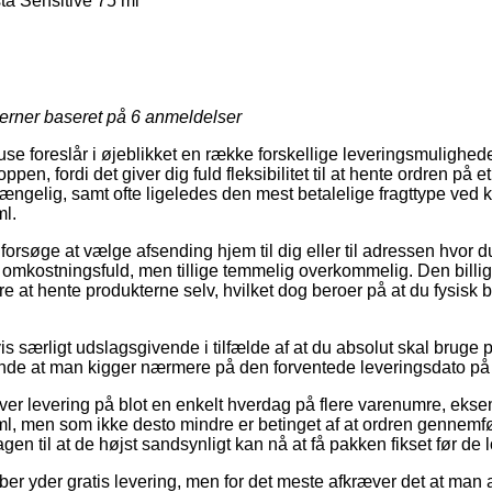
a Sensitive 75 ml
jerner baseret på
6
anmeldelser
use foreslår i øjeblikket en række forskellige leveringsmulighed
pen, fordi det giver dig fuld fleksibilitet til at hente ordren på e
gængelig, samt ofte ligeledes den mest betalelige fragttype ved
ml.
søge at vælge afsending hjem til dig eller til adressen hvor du
omkostningsfuld, men tillige temmelig overkommelig. Den billigs
 at hente produkterne selv, hvilket dog beroer på at du fysisk b
vis særligt udslagsgivende i tilfælde af at du absolut skal bruge 
ende at man kigger nærmere på den forventede leveringsdato på 
iver levering på blot en enkelt hverdag på flere varenumre, ek
l, men som ikke desto mindre er betinget af at ordren gennemfør
n til at de højst sandsynligt kan nå at få pakken fikset før de log
er yder gratis levering, men for det meste afkræver det at man a