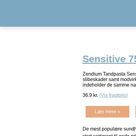
Sensitive 7
Zendium Tandpasta Sensit
slibeskader samt modvirk
indeholder de samme na
36.9
kr.
(Vis fragtpris)
Læs mere »
De mest populære sundh