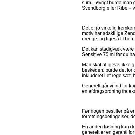
sum. I øvrigt burde man g
Svendborg eller Ribe – vil
Det er jo virkelig fremko
motiv har adskillige Zend
drenge, og ligeså til her
Det kan stadigvæk være g
Sensitive 75 ml før du han
Man skal alligevel ikke g
beskeden, burde det for 
inkluderet i et regelsæt,
Generelt går vi ind for k
en afdragsordning fra eks
Før nogen bestiller på 
forretningsbetingelser, do
En anden løsning kan der
generelt er en garanti fo