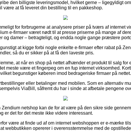
ribe den billigste leveringsmodel, hvilket gerne – ligegyldigt o
 være at få leveret din bestilling til en pakkeshop.
mmeligt for forbrugerne at analysere priser på tværs af internet
ium e-firmaer været nødt til at presse priserne på mange af deres
rer og damer – betragteligt, og endda nogle gange præstere portof
unstigt at kigge forbi nogle enkelte e-firmaer efter rabat på Z
dler, så du er sikker på at få den laveste pris.
lemme, at når en shop på nettet afhænder et produkt til salg for 
det meste være et fingerpeg om en fup internet virksomhed. Kortk
 hvilket begunstiger køberen imod bedrageriske firmaer på nettet.
ortbestillinger eller betalinger med mobilen. Som en alternativ 
empelvis ViaBill, såfremt du har i sinde at afbetale pengene ove
en Zendium netshop kan de for at være på den sikre side gen
g er det for det meste ikke videre interessant.
for være at finde ud af om internet webshoppen er e-mærke tilslu
r at webbutikken opererer i overensstemmelse med de opstillede 