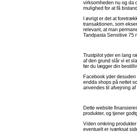
virksomheden nu og da o
mulighed for at få bistan
I øvrigt er det at foret
transaktionen, som eksemp
relevant, at man permanen
Tandpasta Sensitive 75 m
Trustpilot yder en lang 
af den grund slår vi et s
før du lægger din bestilli
Facebook yder desuden en 
endda shops på nettet som 
anvendes til afvejning af
Dette website finansiere
produkter, og tjener godt
Viden omkring produkter o
eventuelt er iværksat sid