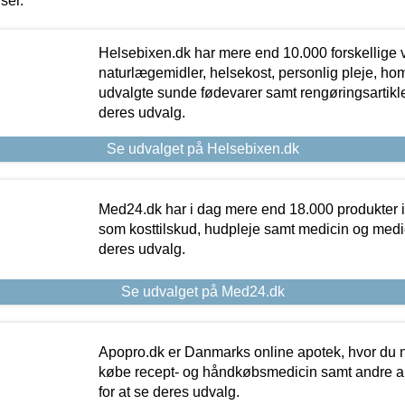
iser.
Helsebixen.dk har mere end 10.000 forskellige v
naturlægemidler, helsekost, personlig pleje, ho
udvalgte sunde fødevarer samt rengøringsartikler.
deres udvalg.
Se udvalget på Helsebixen.dk
Med24.dk har i dag mere end 18.000 produkter i
som kosttilskud, hudpleje samt medicin og medica
deres udvalg.
Se udvalget på Med24.dk
Apopro.dk er Danmarks online apotek, hvor du n
købe recept- og håndkøbsmedicin samt andre ap
for at se deres udvalg.