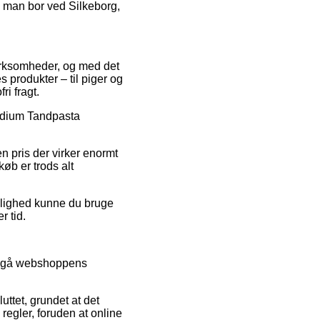
m man bor ved Silkeborg,
 virksomheder, og med det
 produkter – til piger og
ri fragt.
endium Tandpasta
en pris der virker enormt
øb er trods alt
mulighed kunne du bruge
r tid.
nemgå webshoppens
ttet, grundet at det
regler, foruden at online