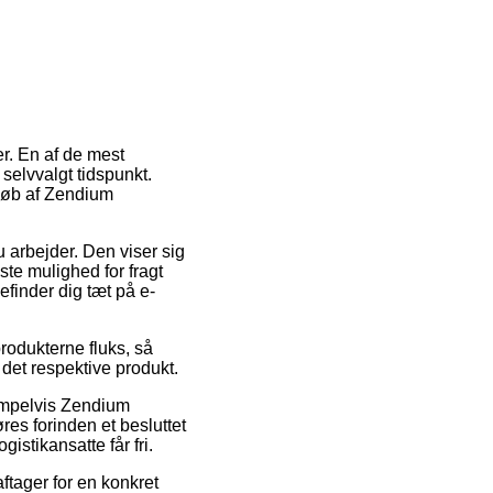
er. En af de mest
t selvvalgt tidspunkt.
 køb af Zendium
 arbejder. Den viser sig
te mulighed for fragt
efinder dig tæt på e-
produkterne fluks, så
det respektive produkt.
sempelvis Zendium
es forinden et besluttet
istikansatte får fri.
ftager for en konkret