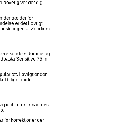
udover giver det dig
r der gælder for
delse er det i øvrigt
 bestillingen af Zendium
dligere kunders domme og
andpasta Sensitive 75 ml
aritet. I øvrigt er der
et tillige burde
i publicerer firmaernes
øb.
r for korrektioner der