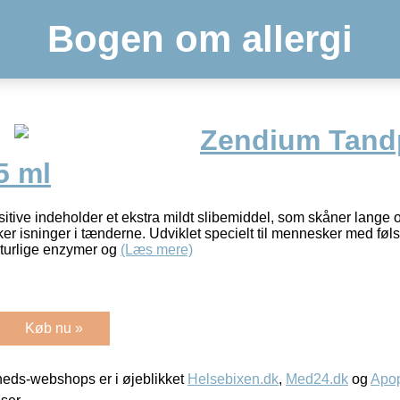
Bogen om allergi
Zendium Tand
5 ml
ive indeholder et ekstra mildt slibemiddel, som skåner lange o
er isninger i tænderne. Udviklet specielt til mennesker med f
turlige enzymer og
(Læs mere)
Køb nu »
eds-webshops er i øjeblikket
Helsebixen.dk
,
Med24.dk
og
Apop