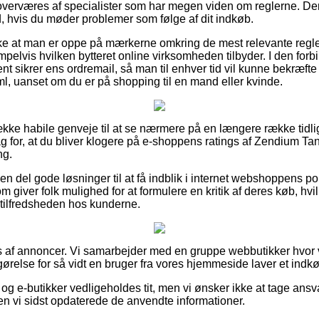
verværes af specialister som har megen viden om reglerne. Der
d, hvis du møder problemer som følge af dit indkøb.
række at man er oppe på mærkerne omkring de mest relevante regle
elvis hvilken bytteret online virksomheden tilbyder. I den forbin
t sikrer ens ordremail, så man til enhver tid vil kunne bekræfte
l, uanset om du er på shopping til en mand eller kvinde.
række habile genveje til at se nærmere på en længere række ti
lag for, at du bliver klogere på e-shoppens ratings af Zendium T
ng.
del gode løsninger til at få indblik i internet webshoppens popul
giver folk mulighed for at formulere en kritik af deres køb, hvilk
 tilfredsheden hos kunderne.
s af annoncer. Vi samarbejder med en gruppe webbutikker hvor v
gørelse for så vidt en bruger fra vores hjemmeside laver et indk
g e-butikker vedligeholdes tit, men vi ønsker ikke at tage ansva
en vi sidst opdaterede de anvendte informationer.