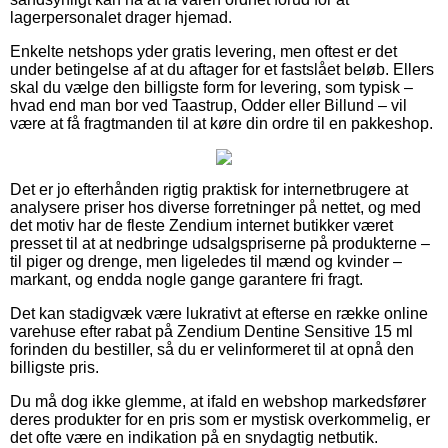
lagerpersonalet drager hjemad.
Enkelte netshops yder gratis levering, men oftest er det
under betingelse af at du aftager for et fastslået beløb. Ellers
skal du vælge den billigste form for levering, som typisk –
hvad end man bor ved Taastrup, Odder eller Billund – vil
være at få fragtmanden til at køre din ordre til en pakkeshop.
Det er jo efterhånden rigtig praktisk for internetbrugere at
analysere priser hos diverse forretninger på nettet, og med
det motiv har de fleste Zendium internet butikker været
presset til at at nedbringe udsalgspriserne på produkterne –
til piger og drenge, men ligeledes til mænd og kvinder –
markant, og endda nogle gange garantere fri fragt.
Det kan stadigvæk være lukrativt at efterse en række online
varehuse efter rabat på Zendium Dentine Sensitive 15 ml
forinden du bestiller, så du er velinformeret til at opnå den
billigste pris.
Du må dog ikke glemme, at ifald en webshop markedsfører
deres produkter for en pris som er mystisk overkommelig, er
det ofte være en indikation på en snydagtig netbutik.