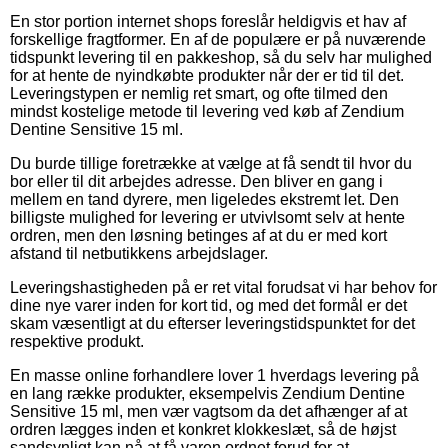
En stor portion internet shops foreslår heldigvis et hav af
forskellige fragtformer. En af de populære er på nuværende
tidspunkt levering til en pakkeshop, så du selv har mulighed
for at hente de nyindkøbte produkter når der er tid til det.
Leveringstypen er nemlig ret smart, og ofte tilmed den
mindst kostelige metode til levering ved køb af Zendium
Dentine Sensitive 15 ml.
Du burde tillige foretrække at vælge at få sendt til hvor du
bor eller til dit arbejdes adresse. Den bliver en gang i
mellem en tand dyrere, men ligeledes ekstremt let. Den
billigste mulighed for levering er utvivlsomt selv at hente
ordren, men den løsning betinges af at du er med kort
afstand til netbutikkens arbejdslager.
Leveringshastigheden på er ret vital forudsat vi har behov for
dine nye varer inden for kort tid, og med det formål er det
skam væsentligt at du efterser leveringstidspunktet for det
respektive produkt.
En masse online forhandlere lover 1 hverdags levering på
en lang række produkter, eksempelvis Zendium Dentine
Sensitive 15 ml, men vær vagtsom da det afhænger af at
ordren lægges inden et konkret klokkeslæt, så de højst
sandsynligt kan nå at få varen ordnet forud for at