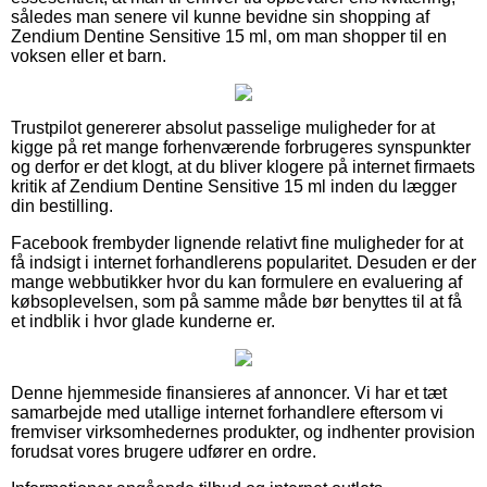
således man senere vil kunne bevidne sin shopping af
Zendium Dentine Sensitive 15 ml, om man shopper til en
voksen eller et barn.
Trustpilot genererer absolut passelige muligheder for at
kigge på ret mange forhenværende forbrugeres synspunkter
og derfor er det klogt, at du bliver klogere på internet firmaets
kritik af Zendium Dentine Sensitive 15 ml inden du lægger
din bestilling.
Facebook frembyder lignende relativt fine muligheder for at
få indsigt i internet forhandlerens popularitet. Desuden er der
mange webbutikker hvor du kan formulere en evaluering af
købsoplevelsen, som på samme måde bør benyttes til at få
et indblik i hvor glade kunderne er.
Denne hjemmeside finansieres af annoncer. Vi har et tæt
samarbejde med utallige internet forhandlere eftersom vi
fremviser virksomhedernes produkter, og indhenter provision
forudsat vores brugere udfører en ordre.