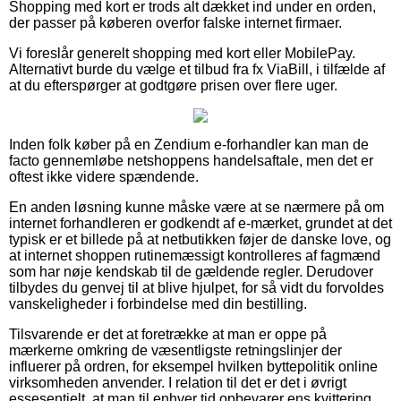
Shopping med kort er trods alt dækket ind under en orden,
der passer på køberen overfor falske internet firmaer.
Vi foreslår generelt shopping med kort eller MobilePay.
Alternativt burde du vælge et tilbud fra fx ViaBill, i tilfælde af
at du efterspørger at godtgøre prisen over flere uger.
Inden folk køber på en Zendium e-forhandler kan man de
facto gennemløbe netshoppens handelsaftale, men det er
oftest ikke videre spændende.
En anden løsning kunne måske være at se nærmere på om
internet forhandleren er godkendt af e-mærket, grundet at det
typisk er et billede på at netbutikken føjer de danske love, og
at internet shoppen rutinemæssigt kontrolleres af fagmænd
som har nøje kendskab til de gældende regler. Derudover
tilbydes du genvej til at blive hjulpet, for så vidt du forvoldes
vanskeligheder i forbindelse med din bestilling.
Tilsvarende er det at foretrække at man er oppe på
mærkerne omkring de væsentligste retningslinjer der
influerer på ordren, for eksempel hvilken byttepolitik online
virksomheden anvender. I relation til det er det i øvrigt
essesentielt, at man til enhver tid opbevarer ens kvittering,