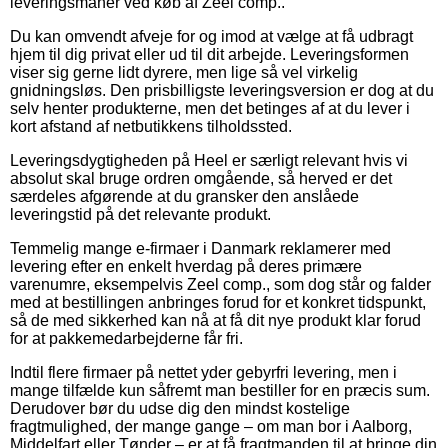
leveringsmanér ved køb af Zeel comp..
Du kan omvendt afveje for og imod at vælge at få udbragt
hjem til dig privat eller ud til dit arbejde. Leveringsformen
viser sig gerne lidt dyrere, men lige så vel virkelig
gnidningsløs. Den prisbilligste leveringsversion er dog at du
selv henter produkterne, men det betinges af at du lever i
kort afstand af netbutikkens tilholdssted.
Leveringsdygtigheden på Heel er særligt relevant hvis vi
absolut skal bruge ordren omgående, så herved er det
særdeles afgørende at du gransker den anslåede
leveringstid på det relevante produkt.
Temmelig mange e-firmaer i Danmark reklamerer med
levering efter en enkelt hverdag på deres primære
varenumre, eksempelvis Zeel comp., som dog står og falder
med at bestillingen anbringes forud for et konkret tidspunkt,
så de med sikkerhed kan nå at få dit nye produkt klar forud
for at pakkemedarbejderne får fri.
Indtil flere firmaer på nettet yder gebyrfri levering, men i
mange tilfælde kun såfremt man bestiller for en præcis sum.
Derudover bør du udse dig den mindst kostelige
fragtmulighed, der mange gange – om man bor i Aalborg,
Middelfart eller Tønder – er at få fragtmanden til at bringe din