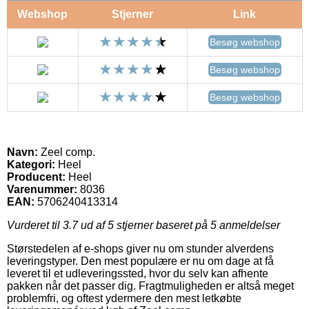
Webshop
Stjerner
Link
Besøg webshop
Besøg webshop
Besøg webshop
Navn:
Zeel comp.
Kategori:
Heel
Producent:
Heel
Varenummer:
8036
EAN:
5706240413314
Vurderet til
3.7
ud af 5 stjerner baseret på
5
anmeldelser
Størstedelen af e-shops giver nu om stunder alverdens
leveringstyper. Den mest populære er nu om dage at få
leveret til et udleveringssted, hvor du selv kan afhente
pakken når det passer dig. Fragtmuligheden er altså meget
problemfri, og oftest ydermere den mest letkøbte