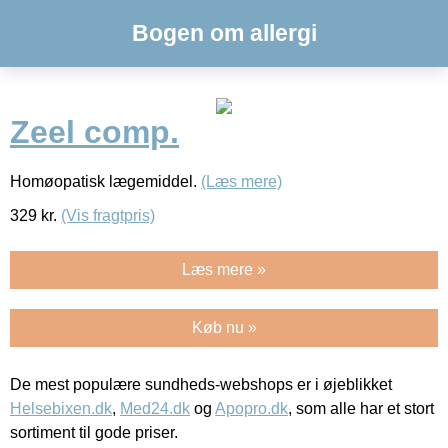
Bogen om allergi
Zeel comp.
Homøopatisk lægemiddel.
(Læs mere)
329
kr.
(Vis fragtpris)
Læs mere »
Køb nu »
De mest populære sundheds-webshops er i øjeblikket
Helsebixen.dk
,
Med24.dk
og
Apopro.dk
, som alle har et stort
sortiment til gode priser.