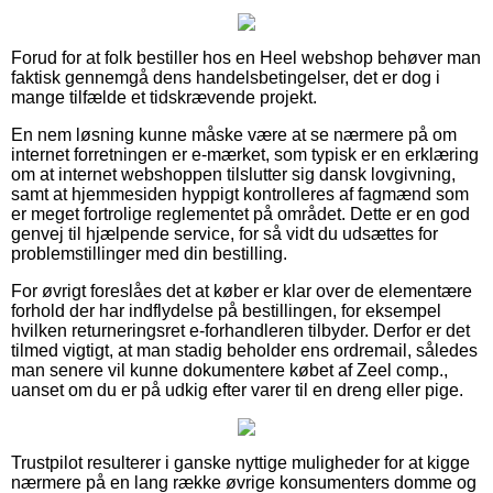
Forud for at folk bestiller hos en Heel webshop behøver man
faktisk gennemgå dens handelsbetingelser, det er dog i
mange tilfælde et tidskrævende projekt.
En nem løsning kunne måske være at se nærmere på om
internet forretningen er e-mærket, som typisk er en erklæring
om at internet webshoppen tilslutter sig dansk lovgivning,
samt at hjemmesiden hyppigt kontrolleres af fagmænd som
er meget fortrolige reglementet på området. Dette er en god
genvej til hjælpende service, for så vidt du udsættes for
problemstillinger med din bestilling.
For øvrigt foreslåes det at køber er klar over de elementære
forhold der har indflydelse på bestillingen, for eksempel
hvilken returneringsret e-forhandleren tilbyder. Derfor er det
tilmed vigtigt, at man stadig beholder ens ordremail, således
man senere vil kunne dokumentere købet af Zeel comp.,
uanset om du er på udkig efter varer til en dreng eller pige.
Trustpilot resulterer i ganske nyttige muligheder for at kigge
nærmere på en lang række øvrige konsumenters domme og