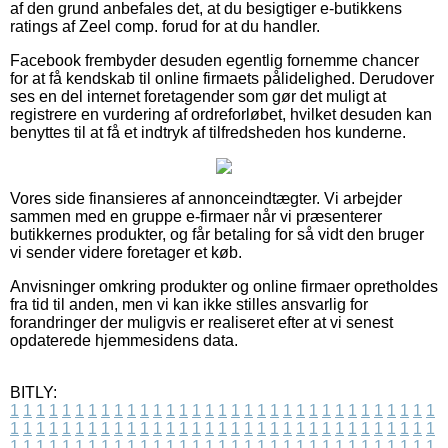
af den grund anbefales det, at du besigtiger e-butikkens
ratings af Zeel comp. forud for at du handler.
Facebook frembyder desuden egentlig fornemme chancer
for at få kendskab til online firmaets pålidelighed. Derudover
ses en del internet foretagender som gør det muligt at
registrere en vurdering af ordreforløbet, hvilket desuden kan
benyttes til at få et indtryk af tilfredsheden hos kunderne.
Vores side finansieres af annonceindtægter. Vi arbejder
sammen med en gruppe e-firmaer når vi præsenterer
butikkernes produkter, og får betaling for så vidt den bruger
vi sender videre foretager et køb.
Anvisninger omkring produkter og online firmaer opretholdes
fra tid til anden, men vi kan ikke stilles ansvarlig for
forandringer der muligvis er realiseret efter at vi senest
opdaterede hjemmesidens data.
BITLY:
1
1
1
1
1
1
1
1
1
1
1
1
1
1
1
1
1
1
1
1
1
1
1
1
1
1
1
1
1
1
1
1
1
1
1
1
1
1
1
1
1
1
1
1
1
1
1
1
1
1
1
1
1
1
1
1
1
1
1
1
1
1
1
1
1
1
1
1
1
1
1
1
1
1
1
1
1
1
1
1
1
1
1
1
1
1
1
1
1
1
1
1
1
1
1
1
1
1
1