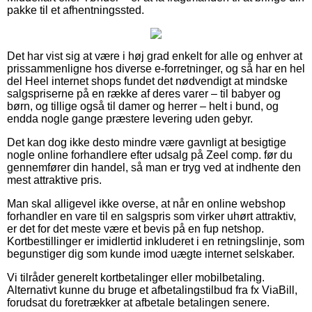
pakke til et afhentningssted.
Det har vist sig at være i høj grad enkelt for alle og enhver at
prissammenligne hos diverse e-forretninger, og så har en hel
del Heel internet shops fundet det nødvendigt at mindske
salgspriserne på en række af deres varer – til babyer og
børn, og tillige også til damer og herrer – helt i bund, og
endda nogle gange præstere levering uden gebyr.
Det kan dog ikke desto mindre være gavnligt at besigtige
nogle online forhandlere efter udsalg på Zeel comp. før du
gennemfører din handel, så man er tryg ved at indhente den
mest attraktive pris.
Man skal alligevel ikke overse, at når en online webshop
forhandler en vare til en salgspris som virker uhørt attraktiv,
er det for det meste være et bevis på en fup netshop.
Kortbestillinger er imidlertid inkluderet i en retningslinje, som
begunstiger dig som kunde imod uægte internet selskaber.
Vi tilråder generelt kortbetalinger eller mobilbetaling.
Alternativt kunne du bruge et afbetalingstilbud fra fx ViaBill,
forudsat du foretrækker at afbetale betalingen senere.