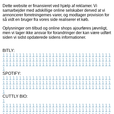
Dette website er finansieret ved hjælp af reklamer. Vi
samarbejder med adskillige online selskaber derved at vi
annoncerer forretningernes varer, og modtager provision for
så vidt en bruger fra vores side realiserer et køb.
Oplysninger om tilbud og online shops ajourføres jævnligt,
men vi tager ikke ansvar for forandringer der kan være udført
siden vi sidst opdaterede sidens informationer.
BITLY:
1
1
1
1
1
1
1
1
1
1
1
1
1
1
1
1
1
1
1
1
1
1
1
1
1
1
1
1
1
1
1
1
1
1
1
1
1
1
1
1
1
1
1
1
1
1
1
1
1
1
1
1
1
1
1
1
1
1
1
1
1
1
1
1
1
1
1
1
1
1
1
1
1
1
1
1
1
1
1
1
1
1
1
1
1
1
1
1
1
1
1
1
1
1
1
1
1
1
1
1
SPOTIFY:
1
1
1
1
1
1
1
1
1
1
1
1
1
1
1
1
1
1
1
1
1
1
1
1
1
1
1
1
1
1
1
1
1
1
1
1
1
1
1
1
1
1
1
1
1
1
1
1
1
1
1
1
1
1
1
1
1
1
1
1
1
1
1
1
1
1
1
1
1
1
1
1
1
1
1
1
1
1
1
1
1
1
1
1
1
1
1
1
1
1
1
1
1
1
1
1
1
1
1
1
CUTTLY BIO:
1
1
1
1
1
1
1
1
1
1
1
1
1
1
1
1
1
1
1
1
1
1
1
1
1
1
1
1
1
1
1
1
1
1
1
1
1
1
1
1
1
1
1
1
1
1
1
1
1
1
1
1
1
1
1
1
1
1
1
1
1
1
1
1
1
1
1