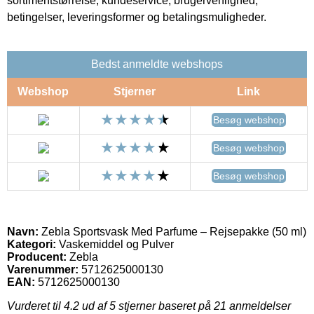
sortimentstørrelse, kundeservice, brugervenlighed,
betingelser, leveringsformer og betalingsmuligheder.
Bedst anmeldte webshops
Webshop
Stjerner
Link
Besøg webshop
Besøg webshop
Besøg webshop
Navn:
Zebla Sportsvask Med Parfume – Rejsepakke (50 ml)
Kategori:
Vaskemiddel og Pulver
Producent:
Zebla
Varenummer:
5712625000130
EAN:
5712625000130
Vurderet til
4.2
ud af 5 stjerner baseret på
21
anmeldelser