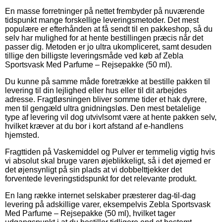
En masse forretninger på nettet frembyder på nuværende
tidspunkt mange forskellige leveringsmetoder. Det mest
populære er efterhånden at få sendt til en pakkeshop, så du
selv har mulighed for at hente bestillingen præcis når det
passer dig. Metoden er jo ultra ukompliceret, samt desuden
tillige den billigste leveringsmåde ved køb af Zebla
Sportsvask Med Parfume – Rejsepakke (50 ml).
Du kunne på samme måde foretrække at bestille pakken til
levering til din lejlighed eller hus eller til dit arbejdes
adresse. Fragtløsningen bliver somme tider et hak dyrere,
men til gengæld ultra gnidningsløs. Den mest betalelige
type af levering vil dog utvivlsomt være at hente pakken selv,
hvilket kræver at du bor i kort afstand af e-handlens
hjemsted.
Fragttiden på Vaskemiddel og Pulver er temmelig vigtig hvis
vi absolut skal bruge varen øjeblikkeligt, så i det øjemed er
det øjensynligt på sin plads at vi dobbelttjekker det
forventede leveringstidspunkt for det relevante produkt.
En lang række internet selskaber præsterer dag-til-dag
levering på adskillige varer, eksempelvis Zebla Sportsvask
Med Parfume – Rejsepakke (50 ml), hvilket tager