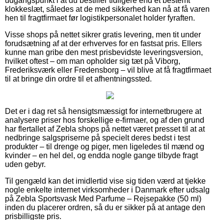
udgangspunkt i at du bestiller tidligere end et bestemt
klokkeslæt, således at de med sikkerhed kan nå at få varen
hen til fragtfirmaet før logistikpersonalet holder fyraften.
Visse shops på nettet sikrer gratis levering, men tit under
forudsætning af at der erhverves for en fastsat pris. Ellers
kunne man gribe den mest prisbevidste leveringsversion,
hvilket oftest – om man opholder sig tæt på Viborg,
Frederiksværk eller Fredensborg – vil blive at få fragtfirmaet
til at bringe din ordre til et afhentningssted.
Det er i dag ret så hensigtsmæssigt for internetbrugere at
analysere priser hos forskellige e-firmaer, og af den grund
har flertallet af Zebla shops på nettet været presset til at at
nedbringe salgspriserne på specielt deres bedst i test
produkter – til drenge og piger, men ligeledes til mænd og
kvinder – en hel del, og endda nogle gange tilbyde fragt
uden gebyr.
Til gengæld kan det imidlertid vise sig tiden værd at tjekke
nogle enkelte internet virksomheder i Danmark efter udsalg
på Zebla Sportsvask Med Parfume – Rejsepakke (50 ml)
inden du placerer ordren, så du er sikker på at antage den
prisbilligste pris.