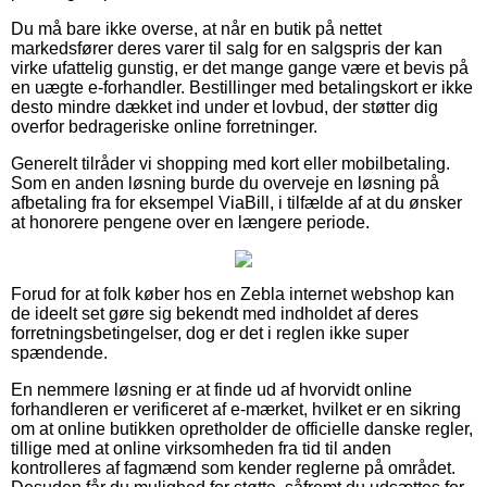
Du må bare ikke overse, at når en butik på nettet
markedsfører deres varer til salg for en salgspris der kan
virke ufattelig gunstig, er det mange gange være et bevis på
en uægte e-forhandler. Bestillinger med betalingskort er ikke
desto mindre dækket ind under et lovbud, der støtter dig
overfor bedrageriske online forretninger.
Generelt tilråder vi shopping med kort eller mobilbetaling.
Som en anden løsning burde du overveje en løsning på
afbetaling fra for eksempel ViaBill, i tilfælde af at du ønsker
at honorere pengene over en længere periode.
Forud for at folk køber hos en Zebla internet webshop kan
de ideelt set gøre sig bekendt med indholdet af deres
forretningsbetingelser, dog er det i reglen ikke super
spændende.
En nemmere løsning er at finde ud af hvorvidt online
forhandleren er verificeret af e-mærket, hvilket er en sikring
om at online butikken opretholder de officielle danske regler,
tillige med at online virksomheden fra tid til anden
kontrolleres af fagmænd som kender reglerne på området.