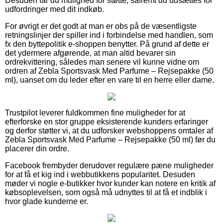
Desuden får du mulighed for støtte, såfremt du udsættes for
udfordringer med dit indkøb.
For øvrigt er det godt at man er obs på de væsentligste
retningslinjer der spiller ind i forbindelse med handlen, som
fx den byttepolitik e-shoppen benytter. På grund af dette er
det ydermere afgørende, at man altid bevarer sin
ordrekvittering, således man senere vil kunne vidne om
ordren af Zebla Sportsvask Med Parfume – Rejsepakke (50
ml), uanset om du leder efter en vare til en herre eller dame.
Trustpilot leverer fuldkommen fine muligheder for at
efterforske en stor gruppe eksisterende kunders erfaringer
og derfor støtter vi, at du udforsker webshoppens omtaler af
Zebla Sportsvask Med Parfume – Rejsepakke (50 ml) før du
placerer din ordre.
Facebook frembyder derudover regulære pæne muligheder
for at få et kig ind i webbutikkens popularitet. Desuden
møder vi nogle e-butikker hvor kunder kan notere en kritik af
købsoplevelsen, som også må udnyttes til at få et indblik i
hvor glade kunderne er.