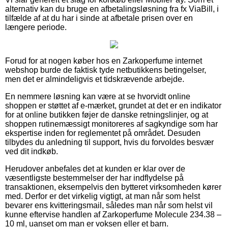
alternativ kan du bruge en afbetalingsløsning fra fx ViaBill, i
tilfælde af at du har i sinde at afbetale prisen over en
længere periode.
Forud for at nogen køber hos en Zarkoperfume internet
webshop burde de faktisk tyde netbutikkens betingelser,
men det er almindeligvis et tidskrævende arbejde.
En nemmere løsning kan være at se hvorvidt online
shoppen er støttet af e-mærket, grundet at det er en indikator
for at online butikken føjer de danske retningslinjer, og at
shoppen rutinemæssigt monitoreres af sagkyndige som har
ekspertise inden for reglementet på området. Desuden
tilbydes du anledning til support, hvis du forvoldes besvær
ved dit indkøb.
Herudover anbefales det at kunden er klar over de
væsentligste bestemmelser der har indflydelse på
transaktionen, eksempelvis den bytteret virksomheden kører
med. Derfor er det virkelig vigtigt, at man når som helst
bevarer ens kvitteringsmail, således man når som helst vil
kunne eftervise handlen af Zarkoperfume Molecule 234.38 –
10 ml, uanset om man er voksen eller et barn.