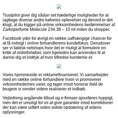
Trustpilot giver dig sådan set hæderlige muligheder for at
iagttage diverse andre køberes oplevelser og derved er det
klogt, at du kigger på online virksomhedens bedømmelser af
Zarkoperfume Molecule 234.38 – 10 ml inden du shopper.
Facebook yder for øvrigt en række uafhængige chancer for
at få indsigt i online forhandlerens kundefokus. Derudover
ser vi faktisk netshops hvor det er muligt at formulere en
kritik af ordreforløbet, som ligeledes kan anvendes til at
danne dig et indtryk af hvor tilfredse kunderne er.
Vores hjemmeside er reklamefinansieret. Vi samarbejder
med en række online forhandlere hvori vi promoverer
virksomhedernes varer, og tager imod honorar ifald de
brugere vi sender videre realiserer et indkøb.
Vejledning angående tilbud og e-firmaer ajourføres hyppigt,
men det er umuligt for os at give garantier imod korrektioner
der kan være udført siden sidste opdatering af sidens
oplysninger.