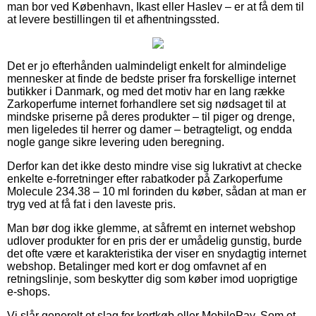
man bor ved København, Ikast eller Haslev – er at få dem til
at levere bestillingen til et afhentningssted.
Det er jo efterhånden ualmindeligt enkelt for almindelige
mennesker at finde de bedste priser fra forskellige internet
butikker i Danmark, og med det motiv har en lang række
Zarkoperfume internet forhandlere set sig nødsaget til at
mindske priserne på deres produkter – til piger og drenge,
men ligeledes til herrer og damer – betragteligt, og endda
nogle gange sikre levering uden beregning.
Derfor kan det ikke desto mindre vise sig lukrativt at checke
enkelte e-forretninger efter rabatkoder på Zarkoperfume
Molecule 234.38 – 10 ml forinden du køber, sådan at man er
tryg ved at få fat i den laveste pris.
Man bør dog ikke glemme, at såfremt en internet webshop
udlover produkter for en pris der er umådelig gunstig, burde
det ofte være et karakteristika der viser en snydagtig internet
webshop. Betalinger med kort er dog omfavnet af en
retningslinje, som beskytter dig som køber imod uoprigtige
e-shops.
Vi slår generelt et slag for kortkøb eller MobilePay. Som et