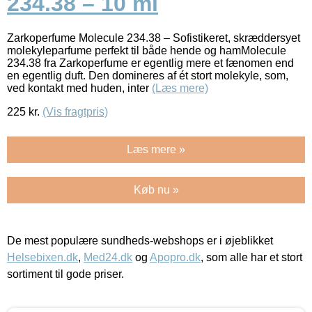
234.38 – 10 ml
Zarkoperfume Molecule 234.38 – Sofistikeret, skræddersyet
molekyleparfume perfekt til både hende og hamMolecule
234.38 fra Zarkoperfume er egentlig mere et fænomen end
en egentlig duft. Den domineres af ét stort molekyle, som,
ved kontakt med huden, inter
(Læs mere)
225
kr.
(Vis fragtpris)
Læs mere »
Køb nu »
De mest populære sundheds-webshops er i øjeblikket
Helsebixen.dk
,
Med24.dk
og
Apopro.dk
, som alle har et stort
sortiment til gode priser.