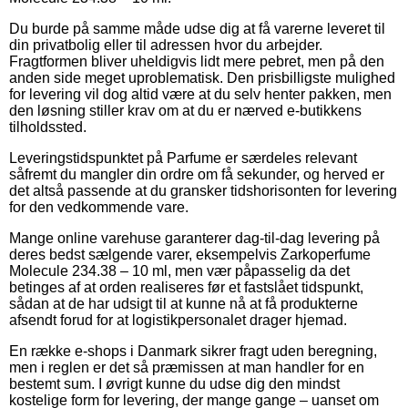
Du burde på samme måde udse dig at få varerne leveret til
din privatbolig eller til adressen hvor du arbejder.
Fragtformen bliver uheldigvis lidt mere pebret, men på den
anden side meget uproblematisk. Den prisbilligste mulighed
for levering vil dog altid være at du selv henter pakken, men
den løsning stiller krav om at du er nærved e-butikkens
tilholdssted.
Leveringstidspunktet på Parfume er særdeles relevant
såfremt du mangler din ordre om få sekunder, og herved er
det altså passende at du gransker tidshorisonten for levering
for den vedkommende vare.
Mange online varehuse garanterer dag-til-dag levering på
deres bedst sælgende varer, eksempelvis Zarkoperfume
Molecule 234.38 – 10 ml, men vær påpasselig da det
betinges af at orden realiseres før et fastslået tidspunkt,
sådan at de har udsigt til at kunne nå at få produkterne
afsendt forud for at logistikpersonalet drager hjemad.
En række e-shops i Danmark sikrer fragt uden beregning,
men i reglen er det så præmissen at man handler for en
bestemt sum. I øvrigt kunne du udse dig den mindst
kostelige form for levering, der mange gange – uanset om