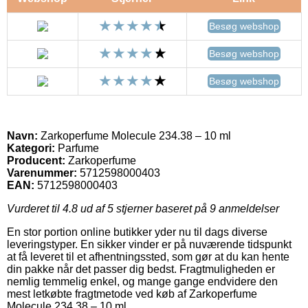
Besøg webshop
Besøg webshop
Besøg webshop
Navn:
Zarkoperfume Molecule 234.38 – 10 ml
Kategori:
Parfume
Producent:
Zarkoperfume
Varenummer:
5712598000403
EAN:
5712598000403
Vurderet til
4.8
ud af 5 stjerner baseret på
9
anmeldelser
En stor portion online butikker yder nu til dags diverse
leveringstyper. En sikker vinder er på nuværende tidspunkt
at få leveret til et afhentningssted, som gør at du kan hente
din pakke når det passer dig bedst. Fragtmuligheden er
nemlig temmelig enkel, og mange gange endvidere den
mest letkøbte fragtmetode ved køb af Zarkoperfume
Molecule 234.38 – 10 ml.