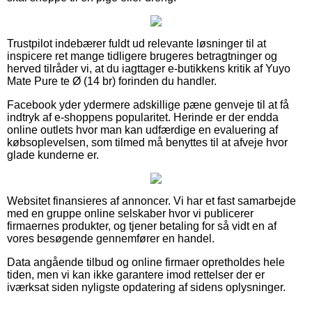
Trustpilot indebærer fuldt ud relevante løsninger til at
inspicere ret mange tidligere brugeres betragtninger og
herved tilråder vi, at du iagttager e-butikkens kritik af Yuyo
Mate Pure te Ø (14 br) forinden du handler.
Facebook yder ydermere adskillige pæne genveje til at få
indtryk af e-shoppens popularitet. Herinde er der endda
online outlets hvor man kan udfærdige en evaluering af
købsoplevelsen, som tilmed må benyttes til at afveje hvor
glade kunderne er.
Websitet finansieres af annoncer. Vi har et fast samarbejde
med en gruppe online selskaber hvor vi publicerer
firmaernes produkter, og tjener betaling for så vidt en af
vores besøgende gennemfører en handel.
Data angående tilbud og online firmaer opretholdes hele
tiden, men vi kan ikke garantere imod rettelser der er
iværksat siden nyligste opdatering af sidens oplysninger.