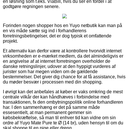
en løsning som f.eks. ViaBill, hvis du ser en fordel i at
godtgøre regningen senere.
Forinden nogen shopper hos en Yuyo netbutik kan man på
en vis måde sætte sig ind i forhandlerens
forretningsbetingelser, det er dog typisk et omfattende
projekt.
Et alternativ kan derfor være at kontrollere hvorvidt internet
virksomheden er e-mærket medlem, da det almindeligvis er
en angivelse af at internet forretningen overholder de
danske retningslinjer, udover at den hyppigt vurderes af
jurister som har megen viden om de gældende
bestemmelser. Det giver dig chance for at få assistance, hvis
du møder besvær i processen med din shopping.
I øvrigt kan det anbefales at køber er vaks omkring de mest
centrale vilkår der kan håndhæves i forbindelse med
transaktionen, fx den ombytningspolitik online forhandleren
har. I den sammenhæng er det på samme måde
essesentielt, at man permanent gemmer sin
købsbekræftelse, så man til enhver tid kan vidne om sin
ordre af Yuyo Mate Pure te Ø (14 br), uden hensyn til om du
skal shoppe til en pige eller dreng.