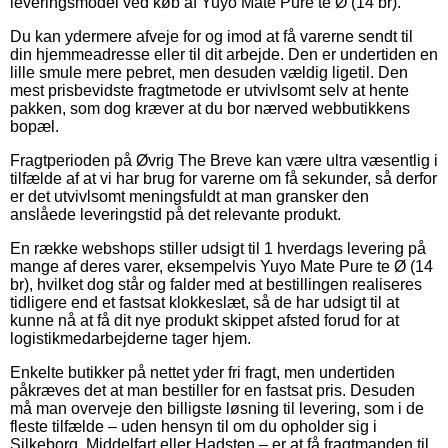
leveringsmodel ved køb af Yuyo Mate Pure te Ø (14 br).
Du kan ydermere afveje for og imod at få varerne sendt til
din hjemmeadresse eller til dit arbejde. Den er undertiden en
lille smule mere pebret, men desuden vældig ligetil. Den
mest prisbevidste fragtmetode er utvivlsomt selv at hente
pakken, som dog kræver at du bor nærved webbutikkens
bopæl.
Fragtperioden på Øvrig The Breve kan være ultra væsentlig i
tilfælde af at vi har brug for varerne om få sekunder, så derfor
er det utvivlsomt meningsfuldt at man gransker den
anslåede leveringstid på det relevante produkt.
En række webshops stiller udsigt til 1 hverdags levering på
mange af deres varer, eksempelvis Yuyo Mate Pure te Ø (14
br), hvilket dog står og falder med at bestillingen realiseres
tidligere end et fastsat klokkeslæt, så de har udsigt til at
kunne nå at få dit nye produkt skippet afsted forud for at
logistikmedarbejderne tager hjem.
Enkelte butikker på nettet yder fri fragt, men undertiden
påkræves det at man bestiller for en fastsat pris. Desuden
må man overveje den billigste løsning til levering, som i de
fleste tilfælde – uden hensyn til om du opholder sig i
Silkeborg, Middelfart eller Hadsten – er at få fragtmanden til