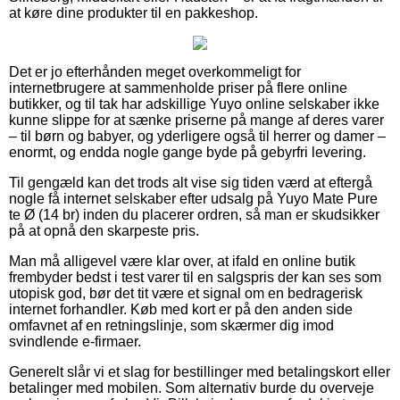
at køre dine produkter til en pakkeshop.
Det er jo efterhånden meget overkommeligt for
internetbrugere at sammenholde priser på flere online
butikker, og til tak har adskillige Yuyo online selskaber ikke
kunne slippe for at sænke priserne på mange af deres varer
– til børn og babyer, og yderligere også til herrer og damer –
enormt, og endda nogle gange byde på gebyrfri levering.
Til gengæld kan det trods alt vise sig tiden værd at eftergå
nogle få internet selskaber efter udsalg på Yuyo Mate Pure
te Ø (14 br) inden du placerer ordren, så man er skudsikker
på at opnå den skarpeste pris.
Man må alligevel være klar over, at ifald en online butik
frembyder bedst i test varer til en salgspris der kan ses som
utopisk god, bør det tit være et signal om en bedragerisk
internet forhandler. Køb med kort er på den anden side
omfavnet af en retningslinje, som skærmer dig imod
svindlende e-firmaer.
Generelt slår vi et slag for bestillinger med betalingskort eller
betalinger med mobilen. Som alternativ burde du overveje