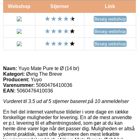
Webshop
Stjerner
Link
Besøg webshop
Besøg webshop
Besøg webshop
Navn:
Yuyo Mate Pure te Ø (14 br)
Kategori:
Øvrig The Breve
Producent:
Yuyo
Varenummer:
5060476410036
EAN:
5060476410036
Vurderet til
3.5
ud af 5 stjerner baseret på
10
anmeldelser
En hel del internet varehuse tildeler i vore dage en række
forskellige muligheder for levering. En af de mest anvendte
er p.t. levering til et afhentningssted, som gør at du kan
hente dine varer lige når det passer dig. Muligheden er altså
yderst praktisk, samt ofte ydermere den mest letkøbte