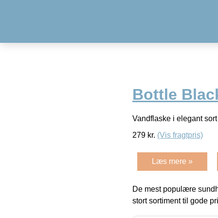
Bottle Bla
Vandflaske i elegant sor
279
kr.
(Vis fragtpris)
Læs mere »
De mest populære sundh
stort sortiment til gode pr