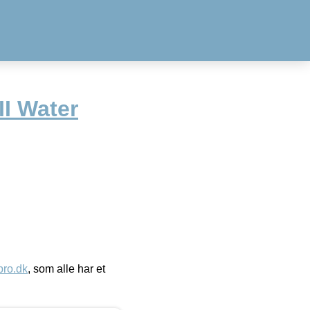
I Water
ro.dk
, som alle har et