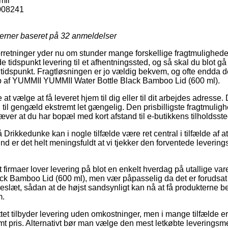
mii
008241
jerner baseret på
32
anmeldelser
orretninger yder nu om stunder mange forskellige fragtmulighede
idspunkt levering til et afhentningssted, og så skal du blot gå 
t tidspunkt. Fragtløsningen er jo vældig bekvem, og ofte endda 
 af YUMMII YUMMII Water Bottle Black Bamboo Lid (600 ml).
 at vælge at få leveret hjem til dig eller til dit arbejdes adress
n til gengæld ekstremt let gængelig. Den prisbilligste fragtmuligh
æver at du har bopæl med kort afstand til e-butikkens tilholdsste
rikkedunke kan i nogle tilfælde være ret central i tilfælde af at 
und er det helt meningsfuldt at vi tjekker den forventede leverings
firmaer lover levering på blot en enkelt hverdag på utallige v
k Bamboo Lid (600 ml), men vær påpasselig da det er forudsat 
eslæt, sådan at de højst sandsynligt kan nå at få produkterne bet
m.
nettet tilbyder levering uden omkostninger, men i mange tilfælde 
mt pris. Alternativt bør man vælge den mest letkøbte leveringsm