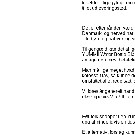
tilfælde – ligegyldigt om
til et udleveringssted.
Det er efterhånden vældig
Danmark, og herved har m
– til børn og babyer, og 
Til gengæld kan det allig
YUMMII Water Bottle Bla
antage den mest betaleli
Man må lige meget hvad i
kolossalt lav, så kunne de
omsluttet af et regelsæt,
Vi foreslår generelt han
eksempelvis ViaBill, foru
Før folk shopper i en Yum
dog almindeligvis en ti
Et alternativt forslag k