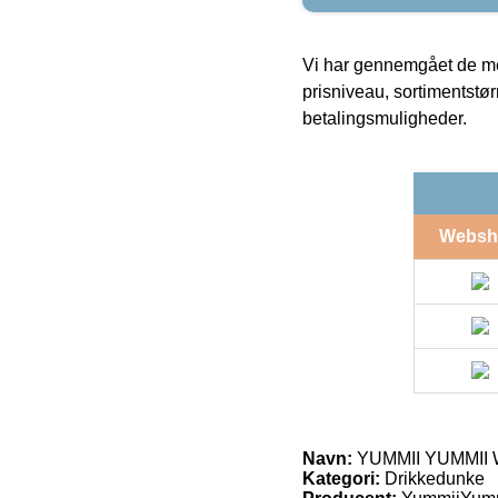
Vi har gennemgået de mes
prisniveau, sortimentstø
betalingsmuligheder.
Websh
Navn:
YUMMII YUMMII Wa
Kategori:
Drikkedunke