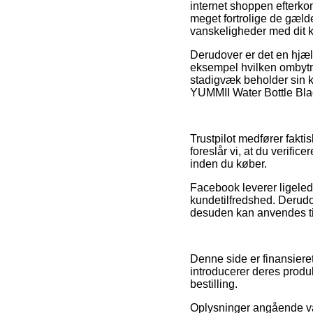
internet shoppen efterko
meget fortrolige de gælde
vanskeligheder med dit 
Derudover er det en hjælp
eksempel hvilken ombytni
stadigvæk beholder sin k
YUMMII Water Bottle Blac
Trustpilot medfører fakti
foreslår vi, at du verifi
inden du køber.
Facebook leverer ligeled
kundetilfredshed. Derudo
desuden kan anvendes til 
Denne side er finansieret
introducerer deres produk
bestilling.
Oplysninger angående var