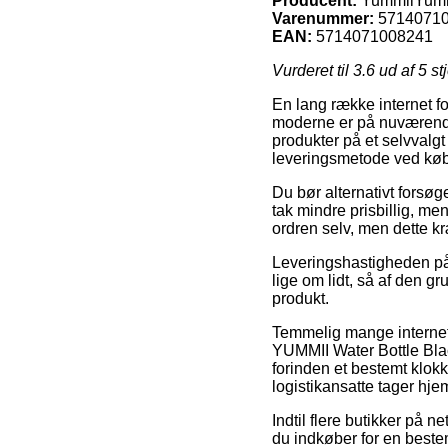
Producent:
YummiiYum
Varenummer:
5714071
EAN:
5714071008241
Vurderet til
3.6
ud af 5 st
En lang række internet f
moderne er på nuværende t
produkter på et selvvalg
leveringsmetode ved køb
Du bør alternativt forsøge
tak mindre prisbillig, me
ordren selv, men dette kr
Leveringshastigheden på D
lige om lidt, så af den gr
produkt.
Temmelig mange internet 
YUMMII Water Bottle Blac
forinden et bestemt klokk
logistikansatte tager hje
Indtil flere butikker på 
du indkøber for en beste