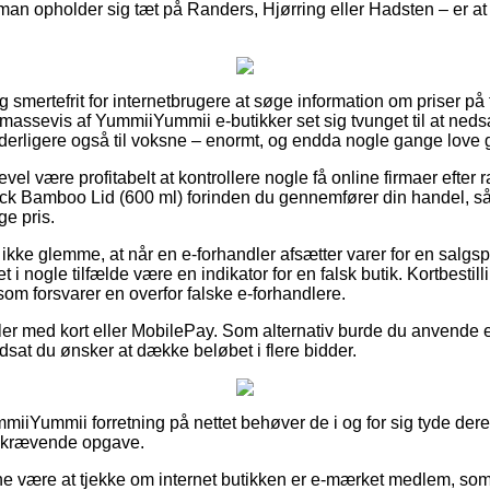
 man opholder sig tæt på Randers, Hjørring eller Hadsten – er at
 smertefrit for internetbrugere at søge information om priser på fl
assevis af YummiiYummii e-butikker set sig tvunget til at neds
yderligere også til voksne – enormt, og endda nogle gange love g
evel være profitabelt at kontrollere nogle få online firmaer efte
ck Bamboo Lid (600 ml) forinden du gennemfører din handel, så
ge pris.
kke glemme, at når en e-forhandler afsætter varer for en salgsp
t i nogle tilfælde være en indikator for en falsk butik. Kortbestilli
 som forsvarer en overfor falske e-forhandlere.
dler med kort eller MobilePay. Som alternativ burde du anvende 
dsat du ønsker at dække beløbet i flere bidder.
miiYummii forretning på nettet behøver de i og for sig tyde dere
dskrævende opgave.
unne være at tjekke om internet butikken er e-mærket medlem, som