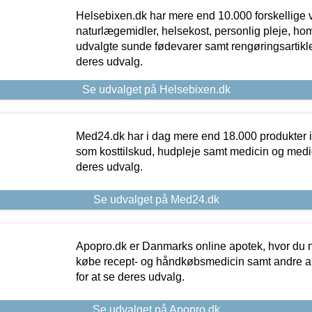
Helsebixen.dk har mere end 10.000 forskellige v
naturlægemidler, helsekost, personlig pleje, ho
udvalgte sunde fødevarer samt rengøringsartikler.
deres udvalg.
Se udvalget på Helsebixen.dk
Med24.dk har i dag mere end 18.000 produkter i
som kosttilskud, hudpleje samt medicin og medica
deres udvalg.
Se udvalget på Med24.dk
Apopro.dk er Danmarks online apotek, hvor du n
købe recept- og håndkøbsmedicin samt andre ap
for at se deres udvalg.
Se udvalget på Apopro.dk