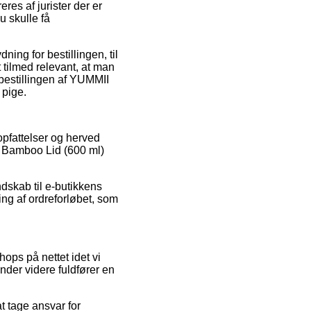
es af jurister der er
u skulle få
ing for bestillingen, til
tilmed relevant, at man
bestillingen af YUMMII
 pige.
opfattelser og herved
ck Bamboo Lid (600 ml)
dskab til e-butikkens
ng af ordreforløbet, som
ops på nettet idet vi
nder videre fuldfører en
 tage ansvar for