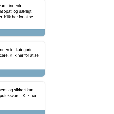
arer indenfor
møopati og særligt
 Klik her for at se
nden for kategorier
re. Klik her for at se
emt og sikkert kan
oteksvarer. Klik her