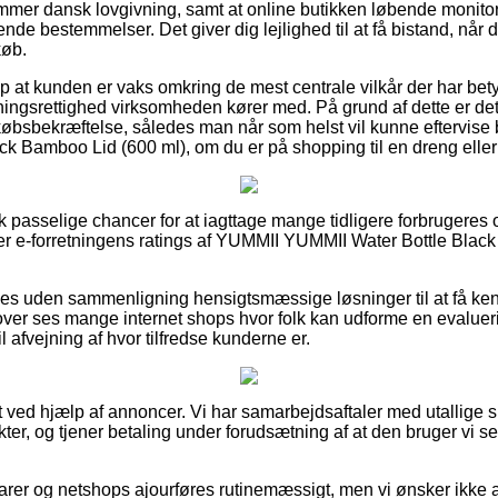
mmer dansk lovgivning, samt at online butikken løbende monitorer
nde bestemmelser. Det giver dig lejlighed til at få bistand, når d
køb.
 at kunden er vaks omkring de mest centrale vilkår der har betydn
ngsrettighed virksomheden kører med. På grund af dette er det 
øbsbekræftelse, således man når som helst vil kunne eftervise 
k Bamboo Lid (600 ml), om du er på shopping til en dreng eller
sk passelige chancer for at iagttage mange tidligere forbrugeres 
cerer e-forretningens ratings af YUMMII YUMMII Water Bottle Bla
es uden sammenligning hensigtsmæssige løsninger til at få ken
ver ses mange internet shops hvor folk kan udforme en evalueri
afvejning af hvor tilfredse kunderne er.
 ved hjælp af annoncer. Vi har samarbejdsaftaler med utallige sh
ter, og tjener betaling under forudsætning af at den bruger vi se
er og netshops ajourføres rutinemæssigt, men vi ønsker ikke at