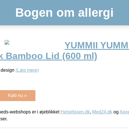
Bogen om allergi
YUMMII YUMMI
ck Bamboo Lid (600 ml)
t design
(Læs mere)
Køb nu »
eds-webshops er i øjeblikket
Helsebixen.dk
,
Med24.dk
og
Apop
iser.