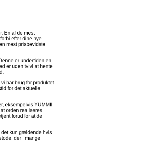
r. En af de mest
forbi efter dine nye
den mest prisbevidste
e. Denne er undertiden en
ed er uden tvivl at hente
d.
vi har brug for produktet
tid for det aktuelle
arer, eksempelvis YUMMII
at orden realiseres
jent forud for at de
er det kun gældende hvis
etode, der i mange