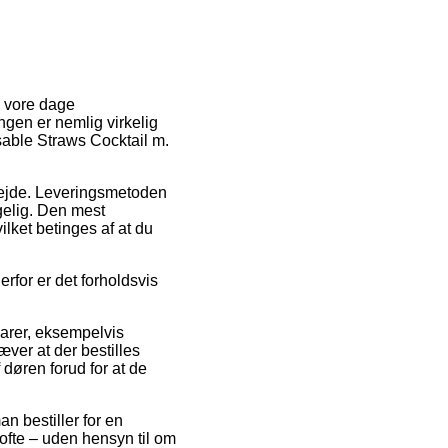
i vore dage
ingen er nemlig virkelig
able Straws Cocktail m.
arbejde. Leveringsmetoden
gelig. Den mest
vilket betinges af at du
rfor er det forholdsvis
arer, eksempelvis
ver at der bestilles
 døren forud for at de
n bestiller for en
 ofte – uden hensyn til om