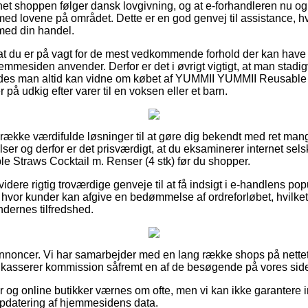
rnet shoppen følger dansk lovgivning, og at e-forhandleren nu
d lovene på området. Dette er en god genvej til assistance, hv
med din handel.
 at du er på vagt for de mest vedkommende forhold der kan have b
emmesiden anvender. Derfor er det i øvrigt vigtigt, at man stad
åledes man altid kan vidne om købet af YUMMII YUMMII Reusable
på udkig efter varer til en voksen eller et barn.
n række værdifulde løsninger til at gøre dig bekendt med ret m
r og derfor er det prisværdigt, at du eksaminerer internet se
Straws Cocktail m. Renser (4 stk) før du shopper.
ere rigtig troværdige genveje til at få indsigt i e-handlens popu
 hvor kunder kan afgive en bedømmelse af ordreforløbet, hvilket
undernes tilfredshed.
annoncer. Vi har samarbejder med en lang række shops på nettet 
ndkasserer kommission såfremt en af de besøgende på vores side
og online butikker værnes om ofte, men vi kan ikke garantere i
opdatering af hjemmesidens data.