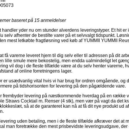
mii
005073
jerner baseret på
15
anmeldelser
handler yder nu om stunder alverdens leveringstyper. Et hit er 
u selv afhenter de bestilte varer på et selvvalgt tidspunkt. Løsn
 den mest letkøbte fragtløsning ved køb af YUMMII YUMMII Reus
at få varerne leveret hjem til dig selv eller til adressen på dit 
 en lille smule mere bekostelig, men endda ualmindeligt let gæn
ering vil dog i de fleste tilfælde være at du selv henter varerne, h
 afstand af online forretningens lager.
 er usædvanlig vital hvis vi har brug for ordren omgående, og de
ærmere på tidshorisonten for levering på den pågældende vare.
er frembyder levering på næstkommende hverdag på en række v
Straws Cocktail m. Renser (4 stk), men vær på vagt da det kræ
 klokkeslæt, så at de garanteret kan nå at få dit nye produkt ud af
n.
evering uden betaling, men i de fleste tilfælde afkræver det at ma
 skal man foretrække den mest prisbevidste leveringsudgave, der