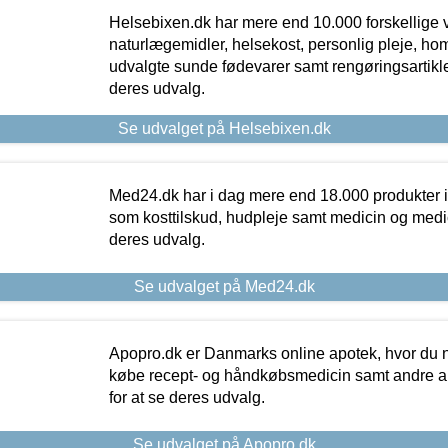
Helsebixen.dk har mere end 10.000 forskellige v
naturlægemidler, helsekost, personlig pleje, ho
udvalgte sunde fødevarer samt rengøringsartikler.
deres udvalg.
Se udvalget på Helsebixen.dk
Med24.dk har i dag mere end 18.000 produkter i
som kosttilskud, hudpleje samt medicin og medica
deres udvalg.
Se udvalget på Med24.dk
Apopro.dk er Danmarks online apotek, hvor du n
købe recept- og håndkøbsmedicin samt andre ap
for at se deres udvalg.
Se udvalget på Apopro.dk