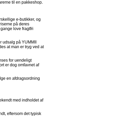
arerne til en pakkeshop.
skellige e-butikker, og
riserne på deres
 gange love fragtfri
fter udsalg på YUMMII
es at man er tryg ved at
nses for uendeligt
ort er dog omfavnet af
lge en afdragsordning
bekendt med indholdet af
t, eftersom det typisk