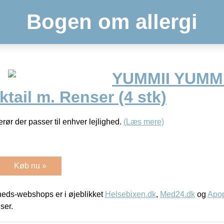
Bogen om allergi
YUMMII YUMMI
tail m. Renser (4 stk)
ør der passer til enhver lejlighed.
(Læs mere)
Køb nu »
eds-webshops er i øjeblikket
Helsebixen.dk
,
Med24.dk
og
Apop
iser.