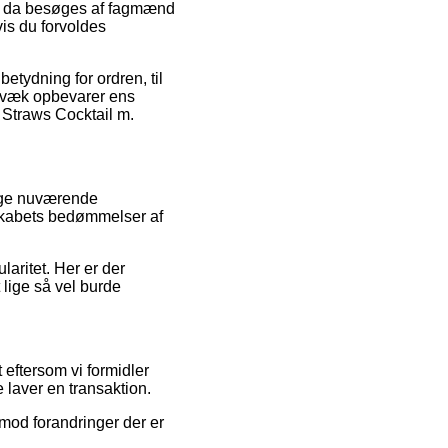
 og da besøges af fagmænd
is du forvoldes
etydning for ordren, til
igvæk opbevarer ens
 Straws Cocktail m.
ange nuværende
lskabets bedømmelser af
laritet. Her er der
 lige så vel burde
eftersom vi formidler
 laver en transaktion.
mod forandringer der er