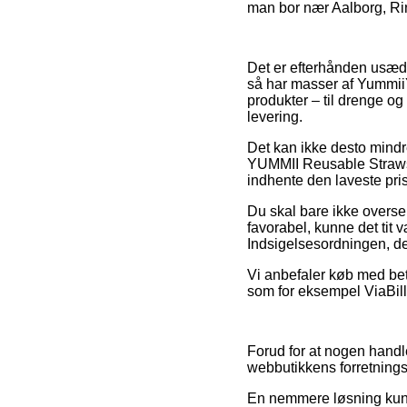
man bor nær Aalborg, Ring
Det er efterhånden usædva
så har masser af Yummii
produkter – til drenge og
levering.
Det kan ikke desto mindre
YUMMII Reusable Straws C
indhente den laveste pris
Du skal bare ikke overse,
favorabel, kunne det tit
Indsigelsesordningen, de
Vi anbefaler køb med be
som for eksempel ViaBill,
Forud for at nogen handl
webbutikkens forretningsv
En nemmere løsning kunn