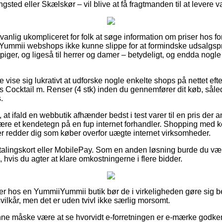
sted eller Skælskør – vil blive at få fragtmanden til at levere v
nlig ukompliceret for folk at søge information om priser hos for
Yummii webshops ikke kunne slippe for at formindske udsalgsp
 piger, og ligeså til herrer og damer – betydeligt, og endda nogle
 vise sig lukrativt at udforske nogle enkelte shops på nettet e
ocktail m. Renser (4 stk) inden du gennemfører dit køb, såled
.
 at ifald en webbutik afhænder bedst i test varer til en pris der a
 være et kendetegn på en fup internet forhandler. Shopping med k
r redder dig som køber overfor uægte internet virksomheder.
talingskort eller MobilePay. Som en anden løsning burde du væ
 hvis du agter at klare omkostningerne i flere bidder.
er hos en YummiiYummii butik bør de i virkeligheden gøre sig 
ilkår, men det er uden tvivl ikke særlig morsomt.
e måske være at se hvorvidt e-forretningen er e-mærke godkend