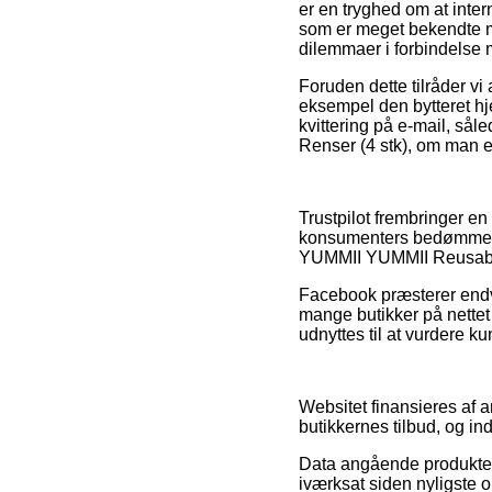
er en tryghed om at inte
som er meget bekendte me
dilemmaer i forbindelse 
Foruden dette tilråder vi
eksempel den bytteret hj
kvittering på e-mail, s
Renser (4 stk), om man er 
Trustpilot frembringer e
konsumenters bedømmelse
YUMMII YUMMII Reusable 
Facebook præsterer endvid
mange butikker på nettet
udnyttes til at vurdere k
Websitet finansieres af 
butikkernes tilbud, og i
Data angående produkter 
iværksat siden nyligste 