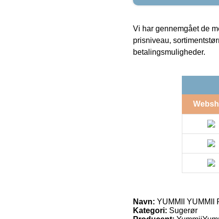
Vi har gennemgået de mes
prisniveau, sortimentstø
betalingsmuligheder.
Websh
Navn:
YUMMII YUMMII Re
Kategori:
Sugerør