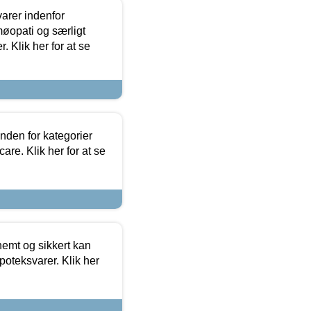
arer indenfor
møopati og særligt
 Klik her for at se
nden for kategorier
re. Klik her for at se
emt og sikkert kan
oteksvarer. Klik her