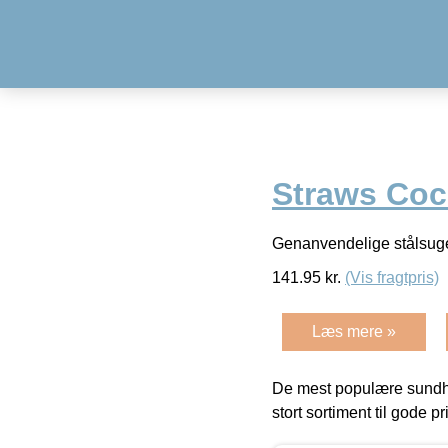
Straws Cock
Genanvendelige stålsuger
141.95
kr.
(Vis fragtpris)
Læs mere »
De mest populære sundh
stort sortiment til gode pr