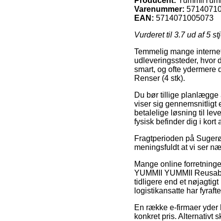
Producent:
YummiiYum
Varenummer:
5714071
EAN:
5714071005073
Vurderet til
3.7
ud af 5 st
Temmelig mange internet 
udleveringssteder, hvor d
smart, og ofte ydermere
Renser (4 stk).
Du bør tillige planlægge 
viser sig gennemsnitligt
betalelige løsning til lev
fysisk befinder dig i kort
Fragtperioden på Sugerør
meningsfuldt at vi ser n
Mange online forretning
YUMMII YUMMII Reusable 
tidligere end et nøjagtigt
logistikansatte har fyrafte
En række e-firmaer yder l
konkret pris. Alternativt