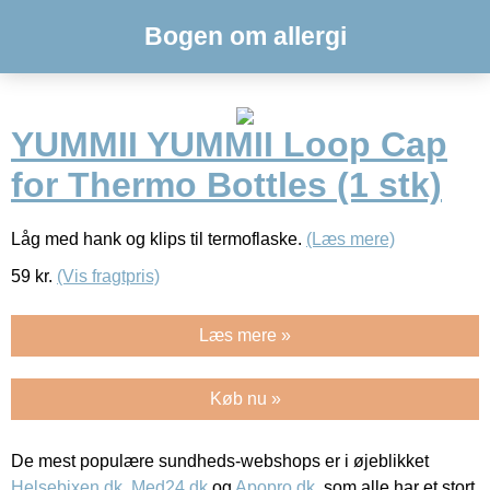
Bogen om allergi
YUMMII YUMMII Loop Cap
for Thermo Bottles (1 stk)
Låg med hank og klips til termoflaske.
(Læs mere)
59
kr.
(Vis fragtpris)
Læs mere »
Køb nu »
De mest populære sundheds-webshops er i øjeblikket
Helsebixen.dk
,
Med24.dk
og
Apopro.dk
, som alle har et stort