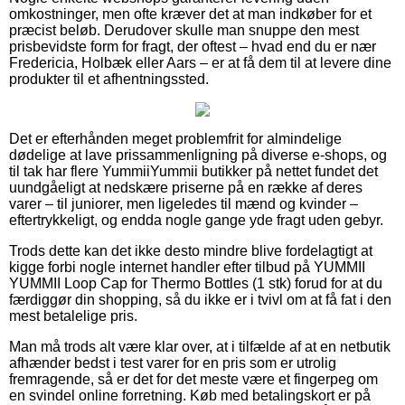
omkostninger, men ofte kræver det at man indkøber for et
præcist beløb. Derudover skulle man snuppe den mest
prisbevidste form for fragt, der oftest – hvad end du er nær
Fredericia, Holbæk eller Aars – er at få dem til at levere dine
produkter til et afhentningssted.
Det er efterhånden meget problemfrit for almindelige
dødelige at lave prissammenligning på diverse e-shops, og
til tak har flere YummiiYummii butikker på nettet fundet det
uundgåeligt at nedskære priserne på en række af deres
varer – til juniorer, men ligeledes til mænd og kvinder –
eftertrykkeligt, og endda nogle gange yde fragt uden gebyr.
Trods dette kan det ikke desto mindre blive fordelagtigt at
kigge forbi nogle internet handler efter tilbud på YUMMII
YUMMII Loop Cap for Thermo Bottles (1 stk) forud for at du
færdiggør din shopping, så du ikke er i tvivl om at få fat i den
mest betalelige pris.
Man må trods alt være klar over, at i tilfælde af at en netbutik
afhænder bedst i test varer for en pris som er utrolig
fremragende, så er det for det meste være et fingerpeg om
en svindel online forretning. Køb med betalingskort er på