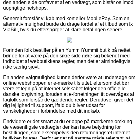
den anden side omfavnet af en vedtægt, som bistår os imod
uoprigtige netshops.
Generelt foreslår vi køb med kort eller MobilePay. Som en
alternativ mulighed burde du drage fordel af et tilbud som fx
ViaBill, hvis du efterspørger at klare betalingen senere.
Forinden folk bestiller på en YummiiYummii butik på nettet
bør de for at være på den sikre side gøre sig bekendt med
indholdet af webbutikkens regler, men det er almindeligvis
ikke særlig sjovt.
En anden valgmulighed kunne derfor være at undersøge om
online webshoppen er e-mærke tilsluttet, eftersom det bør
være et tegn på at internet selskabet følger den officielle
danske lovgivning, foruden at e-forretningen tit overvåges af
fagfolk som forstår de gældende regler. Derudover giver det
dig lejlighed til support, ifald du bliver udsat for
vanskeligheder i forbindelse med dit indkøb.
Endvidere er det smart at du er oppe på mærkerne omkring
de væsentligste vedtægter der kan have betydning for
bestillingen, som eksempelvis den returneringsret internet
butikken bruger. Derfor er det på samme måde relevant, at