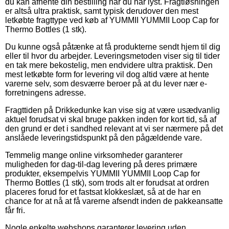
du kan afhente din bestilling når du har lyst. Fragtløsningen
er altså ultra praktisk, samt typisk derudover den mest
letkøbte fragttype ved køb af YUMMII YUMMII Loop Cap for
Thermo Bottles (1 stk).
Du kunne også påtænke at få produkterne sendt hjem til dig
eller til hvor du arbejder. Leveringsmetoden viser sig til tider
en tak mere bekostelig, men endvidere ultra praktisk. Den
mest letkøbte form for levering vil dog altid være at hente
varerne selv, som desværre beroer på at du lever nær e-
forretningens adresse.
Fragttiden på Drikkedunke kan vise sig at være usædvanlig
aktuel forudsat vi skal bruge pakken inden for kort tid, så af
den grund er det i sandhed relevant at vi ser nærmere på det
anslåede leveringstidspunkt på den pågældende vare.
Temmelig mange online virksomheder garanterer
muligheden for dag-til-dag levering på deres primære
produkter, eksempelvis YUMMII YUMMII Loop Cap for
Thermo Bottles (1 stk), som trods alt er forudsat at ordren
placeres forud for et fastsat klokkeslæt, så at de har en
chance for at nå at få varerne afsendt inden de pakkeansatte
får fri.
Nogle enkelte webshops garanterer levering uden