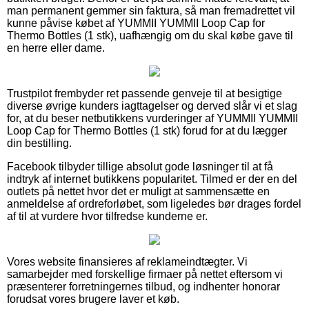
man permanent gemmer sin faktura, så man fremadrettet vil
kunne påvise købet af YUMMII YUMMII Loop Cap for
Thermo Bottles (1 stk), uafhængig om du skal købe gave til
en herre eller dame.
Trustpilot frembyder ret passende genveje til at besigtige
diverse øvrige kunders iagttagelser og derved slår vi et slag
for, at du beser netbutikkens vurderinger af YUMMII YUMMII
Loop Cap for Thermo Bottles (1 stk) forud for at du lægger
din bestilling.
Facebook tilbyder tillige absolut gode løsninger til at få
indtryk af internet butikkens popularitet. Tilmed er der en del
outlets på nettet hvor det er muligt at sammensætte en
anmeldelse af ordreforløbet, som ligeledes bør drages fordel
af til at vurdere hvor tilfredse kunderne er.
Vores website finansieres af reklameindtægter. Vi
samarbejder med forskellige firmaer på nettet eftersom vi
præsenterer forretningernes tilbud, og indhenter honorar
forudsat vores brugere laver et køb.