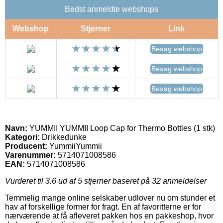
Bedst anmeldte webshops
Webshop
Stjerner
Link
Besøg webshop
Besøg webshop
Besøg webshop
Navn:
YUMMII YUMMII Loop Cap for Thermo Bottles (1 stk)
Kategori:
Drikkedunke
Producent:
YummiiYummii
Varenummer:
5714071008586
EAN:
5714071008586
Vurderet til
3.6
ud af 5 stjerner baseret på
32
anmeldelser
Temmelig mange online selskaber udlover nu om stunder et
hav af forskellige former for fragt. En af favoritterne er for
nærværende at få afleveret pakken hos en pakkeshop, hvor