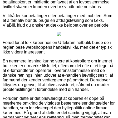
betalingskort er imidlertid omfavnet af en lovbestemmelse,
hvilket skærmer kunden overfor svindlende netshops.
Vi tilråder kortbetalinger eller betalinger med mobilen. Som
et alternativ bør du bruge en afdragsløsning som f.eks.
ViaBill, ifald du ønsker at dække beløbet over en periode.
Forud for at folk køber hos en Urtekram netbutik burde de i
reglen bese webshoppens handelsvilkår, men det er typisk
ikke videre interessant.
En nemmere løsning kunne være at kontrollere om internet
butikken er e-mærke tilsluttet, eftersom det ofte er et tegn på
at e-forhandleren opererer i overensstemmelse med de
danske retningslinjer, udover at e-handlen jævnligt ses til af
fagmænd der kender vedtægterne på området. Derudover
tilbydes du genvej til at blive assisteret, såfremt du møder
problemstillinger i forbindelse med din handel.
Foruden dette er det prisværdigt at køberen er oppe på
mærkerne omkring de vigtigste bestemmelser der gælder for
handlen, som for eksempel den byttepolitik online firmaet
kører med. På grund af dette er det samtidig vigtigt, at man
permanent bevarer ens kvittering, så man fremadrettet kan