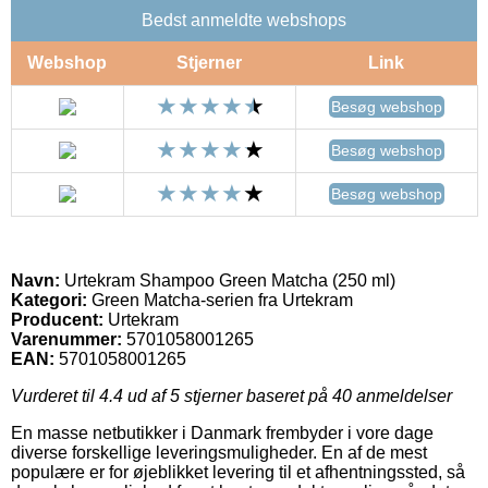
Bedst anmeldte webshops
Webshop
Stjerner
Link
Besøg webshop
Besøg webshop
Besøg webshop
Navn:
Urtekram Shampoo Green Matcha (250 ml)
Kategori:
Green Matcha-serien fra Urtekram
Producent:
Urtekram
Varenummer:
5701058001265
EAN:
5701058001265
Vurderet til
4.4
ud af 5 stjerner baseret på
40
anmeldelser
En masse netbutikker i Danmark frembyder i vore dage
diverse forskellige leveringsmuligheder. En af de mest
populære er for øjeblikket levering til et afhentningssted, så