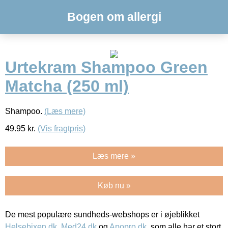
Bogen om allergi
Urtekram Shampoo Green
Matcha (250 ml)
Shampoo.
(Læs mere)
49.95
kr.
(Vis fragtpris)
Læs mere »
Køb nu »
De mest populære sundheds-webshops er i øjeblikket
Helsebixen.dk
,
Med24.dk
og
Apopro.dk
, som alle har et stort