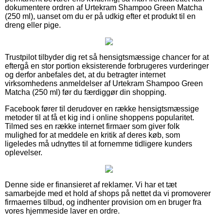
dokumentere ordren af Urtekram Shampoo Green Matcha
(250 ml), uanset om du er på udkig efter et produkt til en
dreng eller pige.
Trustpilot tilbyder dig ret så hensigtsmæssige chancer for at
eftergå en stor portion eksisterende forbrugeres vurderinger
og derfor anbefales det, at du betragter internet
virksomhedens anmeldelser af Urtekram Shampoo Green
Matcha (250 ml) før du færdiggør din shopping.
Facebook fører til derudover en række hensigtsmæssige
metoder til at få et kig ind i online shoppens popularitet.
Tilmed ses en række internet firmaer som giver folk
mulighed for at meddele en kritik af deres køb, som
ligeledes må udnyttes til at fornemme tidligere kunders
oplevelser.
Denne side er finansieret af reklamer. Vi har et tæt
samarbejde med et hold af shops på nettet da vi promoverer
firmaernes tilbud, og indhenter provision om en bruger fra
vores hjemmeside laver en ordre.