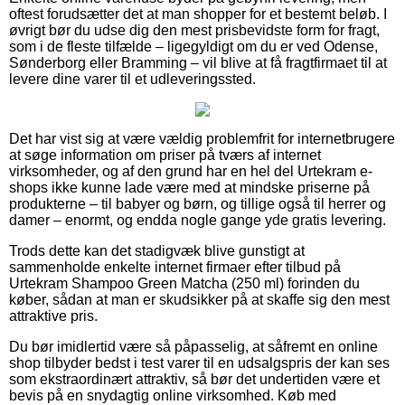
oftest forudsætter det at man shopper for et bestemt beløb. I
øvrigt bør du udse dig den mest prisbevidste form for fragt,
som i de fleste tilfælde – ligegyldigt om du er ved Odense,
Sønderborg eller Bramming – vil blive at få fragtfirmaet til at
levere dine varer til et udleveringssted.
Det har vist sig at være vældig problemfrit for internetbrugere
at søge information om priser på tværs af internet
virksomheder, og af den grund har en hel del Urtekram e-
shops ikke kunne lade være med at mindske priserne på
produkterne – til babyer og børn, og tillige også til herrer og
damer – enormt, og endda nogle gange yde gratis levering.
Trods dette kan det stadigvæk blive gunstigt at
sammenholde enkelte internet firmaer efter tilbud på
Urtekram Shampoo Green Matcha (250 ml) forinden du
køber, sådan at man er skudsikker på at skaffe sig den mest
attraktive pris.
Du bør imidlertid være så påpasselig, at såfremt en online
shop tilbyder bedst i test varer til en udsalgspris der kan ses
som ekstraordinært attraktiv, så bør det undertiden være et
bevis på en snydagtig online virksomhed. Køb med