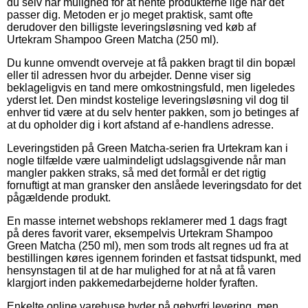
du selv har mulighed for at hente produkterne lige når det
passer dig. Metoden er jo meget praktisk, samt ofte
derudover den billigste leveringsløsning ved køb af
Urtekram Shampoo Green Matcha (250 ml).
Du kunne omvendt overveje at få pakken bragt til din bopæl
eller til adressen hvor du arbejder. Denne viser sig
beklageligvis en tand mere omkostningsfuld, men ligeledes
yderst let. Den mindst kostelige leveringsløsning vil dog til
enhver tid være at du selv henter pakken, som jo betinges af
at du opholder dig i kort afstand af e-handlens adresse.
Leveringstiden på Green Matcha-serien fra Urtekram kan i
nogle tilfælde være ualmindeligt udslagsgivende når man
mangler pakken straks, så med det formål er det rigtig
fornuftigt at man gransker den anslåede leveringsdato for det
pågældende produkt.
En masse internet webshops reklamerer med 1 dags fragt
på deres favorit varer, eksempelvis Urtekram Shampoo
Green Matcha (250 ml), men som trods alt regnes ud fra at
bestillingen køres igennem forinden et fastsat tidspunkt, med
hensynstagen til at de har mulighed for at nå at få varen
klargjort inden pakkemedarbejderne holder fyraften.
Enkelte online varehuse byder på gebyrfri levering, men