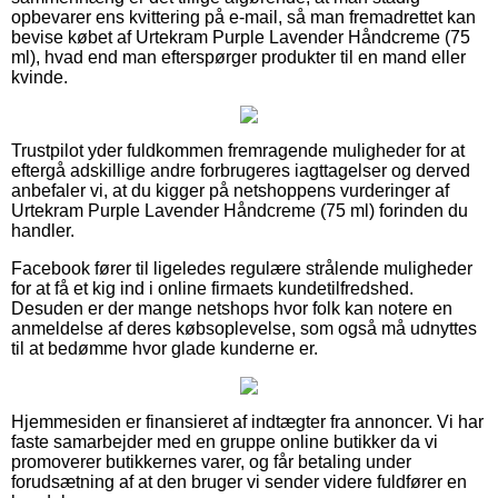
opbevarer ens kvittering på e-mail, så man fremadrettet kan
bevise købet af Urtekram Purple Lavender Håndcreme (75
ml), hvad end man efterspørger produkter til en mand eller
kvinde.
Trustpilot yder fuldkommen fremragende muligheder for at
eftergå adskillige andre forbrugeres iagttagelser og derved
anbefaler vi, at du kigger på netshoppens vurderinger af
Urtekram Purple Lavender Håndcreme (75 ml) forinden du
handler.
Facebook fører til ligeledes regulære strålende muligheder
for at få et kig ind i online firmaets kundetilfredshed.
Desuden er der mange netshops hvor folk kan notere en
anmeldelse af deres købsoplevelse, som også må udnyttes
til at bedømme hvor glade kunderne er.
Hjemmesiden er finansieret af indtægter fra annoncer. Vi har
faste samarbejder med en gruppe online butikker da vi
promoverer butikkernes varer, og får betaling under
forudsætning af at den bruger vi sender videre fuldfører en