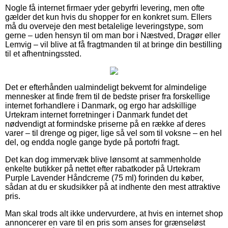
Nogle få internet firmaer yder gebyrfri levering, men ofte
gælder det kun hvis du shopper for en konkret sum. Ellers
må du overveje den mest betalelige leveringstype, som
gerne – uden hensyn til om man bor i Næstved, Dragør eller
Lemvig – vil blive at få fragtmanden til at bringe din bestilling
til et afhentningssted.
Det er efterhånden ualmindeligt bekvemt for almindelige
mennesker at finde frem til de bedste priser fra forskellige
internet forhandlere i Danmark, og ergo har adskillige
Urtekram internet forretninger i Danmark fundet det
nødvendigt at formindske priserne på en række af deres
varer – til drenge og piger, lige så vel som til voksne – en hel
del, og endda nogle gange byde på portofri fragt.
Det kan dog immervæk blive lønsomt at sammenholde
enkelte butikker på nettet efter rabatkoder på Urtekram
Purple Lavender Håndcreme (75 ml) forinden du køber,
sådan at du er skudsikker på at indhente den mest attraktive
pris.
Man skal trods alt ikke undervurdere, at hvis en internet shop
annoncerer en vare til en pris som anses for grænseløst