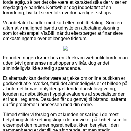
fordelagtig, så bør det ofte være et karakteristika der viser en
snydagtig e-handler. Kortkøb er dog indbefattet af en
forordning, hvilket sikrer folk overfor uærlige e-shops.
Vi anbefaler handler med kort eller mobilbetaling. Som en
alternativ mulighed bør du udnytte en afbetalingsløsning
som for eksempel ViaBill, når du efterspørger at finansiere
omkostningerne over et længere tidsrum.
Forinden nogen køber hos en Urtekram webbutik burde man
uden tvivl gennemse netshoppens vilkår, dog er det
almindeligvis ikke særlig spændende.
Et alternativ kan derfor være at tjekke om online butikken er
godkendt af e-mærket, fordi det almindeligvis er et billede på
at internet firmaet opfylder gældende dansk lovgivning,
foruden at netbutikken hyppigt evalueres af specialister der
er inde i reglerne. Desuden får du genvej til bistand, såfremt
du får problemer i processen med din ordre.
Tilmed stiller vi forslag om at kunden er sat ind i de mest
betydningsfulde retningslinjer der indvirker på købet, som for
eksempel den returneringsret netbutikken benytter. I den
sammenhæng er det tillige afgørende, at man stadig