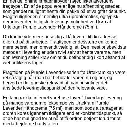
En hel del online firmaer tilbyder i øjeblikket alverdens
fragttyper. En af de populære er lige nu afhentningssteder,
som gør det muligt at hente din pakke på et valgfrit tidspunkt.
Fragtmuligheden er nemlig ultra uproblematisk, og typisk
derudover den billigste leveringsmulighed ved køb af
Urtekram Purple Lavender Håndcreme (75 ml).
Du kunne ydermere udse dig at få leveret til din adresse
eller ud på dit arbejde. Fragttypen er desværre en kende
mere pebret, men omvendt vældig let. Den mest prisbevidste
metode til levering er uden tvivl selv at hente varerne, men
den løsning stiller krav om at du befinder dig i kort afstand af
webbutikkens lager.
Fragttiden på Purple Lavender-serien fra Urtekram kan være
ret så vigtig når man har behov for varen nu og her, og
herved er det ganske relevant at man besigtiger det
anslåede leveringstidspunkt på den relevante vare.
En lang række internet varehuse lover 1 hverdags levering
på mange varenumre, eksempelvis Urtekram Purple
Lavender Håndcreme (75 ml), men som trods alt antager at
ordren køres igennem tidligere end et konkret tidspunkt, så
at de har mulighed for at nå at få ordren betjent forud for at
medarbejderne har fyraften.