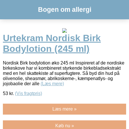
Bogen om allergi
Urtekram Nordisk Birk
Bodylotion (245 ml)
Nordisk Birk bodylotion øko 245 ml Inspireret af de nordiske
birkeskove har vi kombineret styrkende birkebladsekstrakt
med en hel skattekiste af superfugtere. Så byd din hud på
olivenolie, sheasmør, abrikoskerne-, kæmpenatlys- og
jojobaolie der alle
(Læs mere)
53
kr.
(Vis fragtpris)
Læs mere »
Køb nu »