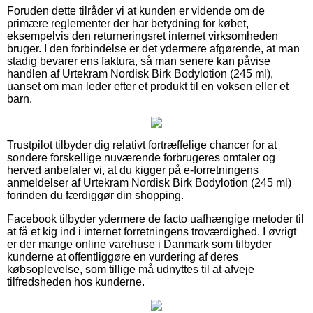
Foruden dette tilråder vi at kunden er vidende om de
primære reglementer der har betydning for købet,
eksempelvis den returneringsret internet virksomheden
bruger. I den forbindelse er det ydermere afgørende, at man
stadig bevarer ens faktura, så man senere kan påvise
handlen af Urtekram Nordisk Birk Bodylotion (245 ml),
uanset om man leder efter et produkt til en voksen eller et
barn.
Trustpilot tilbyder dig relativt fortræffelige chancer for at
sondere forskellige nuværende forbrugeres omtaler og
herved anbefaler vi, at du kigger på e-forretningens
anmeldelser af Urtekram Nordisk Birk Bodylotion (245 ml)
forinden du færdiggør din shopping.
Facebook tilbyder ydermere de facto uafhængige metoder til
at få et kig ind i internet forretningens troværdighed. I øvrigt
er der mange online varehuse i Danmark som tilbyder
kunderne at offentliggøre en vurdering af deres
købsoplevelse, som tillige må udnyttes til at afveje
tilfredsheden hos kunderne.