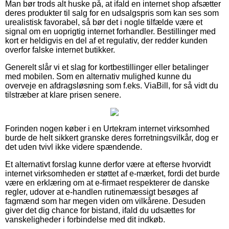
Man bør trods alt huske på, at ifald en internet shop afsætter
deres produkter til salg for en udsalgspris som kan ses som
urealistisk favorabel, så bør det i nogle tilfælde være et
signal om en uoprigtig internet forhandler. Bestillinger med
kort er heldigvis en del af et regulativ, der redder kunden
overfor falske internet butikker.
Generelt slår vi et slag for kortbestillinger eller betalinger
med mobilen. Som en alternativ mulighed kunne du
overveje en afdragsløsning som f.eks. ViaBill, for så vidt du
tilstræber at klare prisen senere.
Forinden nogen køber i en Urtekram internet virksomhed
burde de helt sikkert granske deres forretningsvilkår, dog er
det uden tvivl ikke videre spændende.
Et alternativt forslag kunne derfor være at efterse hvorvidt
internet virksomheden er støttet af e-mærket, fordi det burde
være en erklæring om at e-firmaet respekterer de danske
regler, udover at e-handlen rutinemæssigt besøges af
fagmænd som har megen viden om vilkårene. Desuden
giver det dig chance for bistand, ifald du udsættes for
vanskeligheder i forbindelse med dit indkøb.