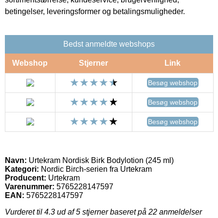
betingelser, leveringsformer og betalingsmuligheder.
Bedst anmeldte webshops
Webshop
Stjerner
Link
Besøg webshop
Besøg webshop
Besøg webshop
Navn:
Urtekram Nordisk Birk Bodylotion (245 ml)
Kategori:
Nordic Birch-serien fra Urtekram
Producent:
Urtekram
Varenummer:
5765228147597
EAN:
5765228147597
Vurderet til
4.3
ud af 5 stjerner baseret på
22
anmeldelser