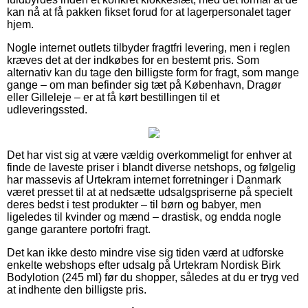
kan nå at få pakken fikset forud for at lagerpersonalet tager
hjem.
Nogle internet outlets tilbyder fragtfri levering, men i reglen
kræves det at der indkøbes for en bestemt pris. Som
alternativ kan du tage den billigste form for fragt, som mange
gange – om man befinder sig tæt på København, Dragør
eller Gilleleje – er at få kørt bestillingen til et
udleveringssted.
Det har vist sig at være vældig overkommeligt for enhver at
finde de laveste priser i blandt diverse netshops, og følgelig
har massevis af Urtekram internet forretninger i Danmark
været presset til at at nedsætte udsalgspriserne på specielt
deres bedst i test produkter – til børn og babyer, men
ligeledes til kvinder og mænd – drastisk, og endda nogle
gange garantere portofri fragt.
Det kan ikke desto mindre vise sig tiden værd at udforske
enkelte webshops efter udsalg på Urtekram Nordisk Birk
Bodylotion (245 ml) før du shopper, således at du er tryg ved
at indhente den billigste pris.