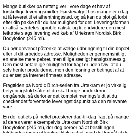
Mange butikker på nettet giver i vore dage et hav af
forskellige leveringsmidler. Førstevalget hos mange er i dag
at få leveret til et afhentningssted, og så kan du blot gå forbi
efter din pakke når du har mulighed for det. Leveringsformen
er altså særdeles uproblematisk, og tit endvidere den mest
letkøbte slags levering ved køb af Urtekram Nordisk Birk
Bodylotion (245 ml).
Du bør omvendt påtænke at vælge udbringning til din bopæl
eller til dit arbejdes adresse. Muligheden er gennemsnitligt
en anelse mere pebret, men tillige særligt hensigtsmæssig.
Den mest betalelige mulighed for fragt er uden tvivl at du
selv henter produkterne, men den løsning er betinget af at
du er tæt på internet firmaets adresse.
Fragttiden på Nordic Birch-serien fra Urtekram er jo virkelig
betydningsfuld såfremt du skal bruge produkterne
omgående, så derfor er det komplet meningsfuldt at du
checker det forventede leveringstidspunkt på den relevante
vare.
En del outlets på nettet præsterer dag-til-dag fragt på mange
af deres varer, eksempelvis Urtekram Nordisk Birk
Bodylotion (245 ml), der dog beroer på at bestillingen
fuldbyrdes inden et konkret klokkeslæt, med det formål at de