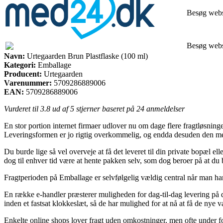
Besøg web
Besøg web
Navn:
Urtegaarden Brun Plastflaske (100 ml)
Kategori:
Emballage
Producent:
Urtegaarden
Varenummer:
5709286889006
EAN:
5709286889006
Vurderet til
3.8
ud af 5 stjerner baseret på
24
anmeldelser
En stor portion internet firmaer udlover nu om dage flere fragtløsninger
Leveringsformen er jo rigtig overkommelig, og endda desuden den mest
Du burde lige så vel overveje at få det leveret til din private bopæl el
dog til enhver tid være at hente pakken selv, som dog beroer på at du b
Fragtperioden på Emballage er selvfølgelig vældig central når man har
En række e-handler præsterer muligheden for dag-til-dag levering på
inden et fastsat klokkeslæt, så de har mulighed for at nå at få de nye var
Enkelte online shops lover fragt uden omkostninger, men ofte under fo