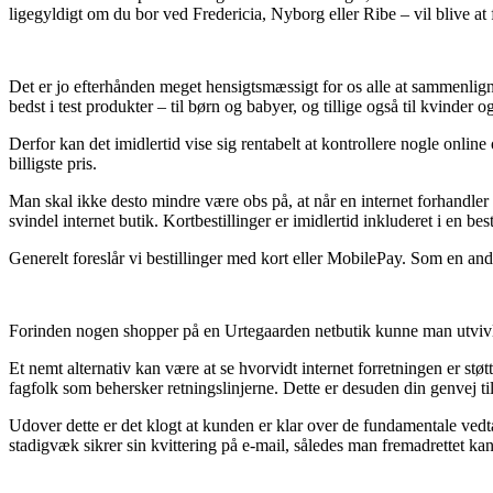
ligegyldigt om du bor ved Fredericia, Nyborg eller Ribe – vil blive at f
Det er jo efterhånden meget hensigtsmæssigt for os alle at sammenligne 
bedst i test produkter – til børn og babyer, og tillige også til kvinde
Derfor kan det imidlertid vise sig rentabelt at kontrollere nogle onlin
billigste pris.
Man skal ikke desto mindre være obs på, at når en internet forhandler m
svindel internet butik. Kortbestillinger er imidlertid inkluderet i e
Generelt foreslår vi bestillinger med kort eller MobilePay. Som en and
Forinden nogen shopper på en Urtegaarden netbutik kunne man utvivl
Et nemt alternativ kan være at se hvorvidt internet forretningen er støt
fagfolk som behersker retningslinjerne. Dette er desuden din genvej t
Udover dette er det klogt at kunden er klar over de fundamentale vedt
stadigvæk sikrer sin kvittering på e-mail, således man fremadrettet ka