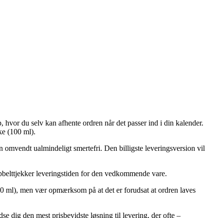
p, hvor du selv kan afhente ordren når det passer ind i din kalender.
ke (100 ml).
men omvendt ualmindeligt smertefri. Den billigste leveringsversion vil
dobbelttjekker leveringstiden for den vedkommende vare.
00 ml), men vær opmærksom på at det er forudsat at ordren laves
 dig den mest prisbevidste løsning til levering, der ofte –