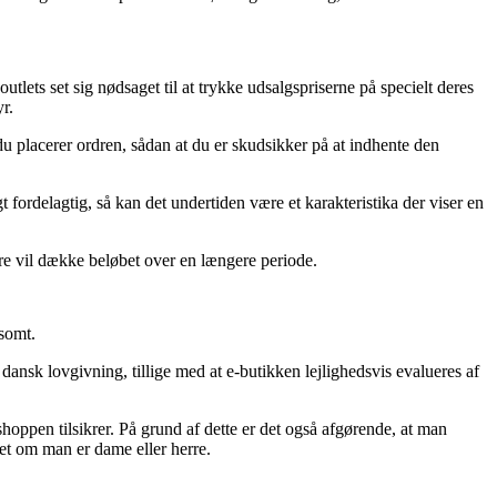
tlets set sig nødsaget til at trykke udsalgspriserne på specielt deres
r.
 du placerer ordren, sådan at du er skudsikker på at indhente den
 fordelagtig, så kan det undertiden være et karakteristika der viser en
ere vil dække beløbet over en længere periode.
somt.
r dansk lovgivning, tillige med at e-butikken lejlighedsvis evalueres af
oppen tilsikrer. På grund af dette er det også afgørende, at man
set om man er dame eller herre.