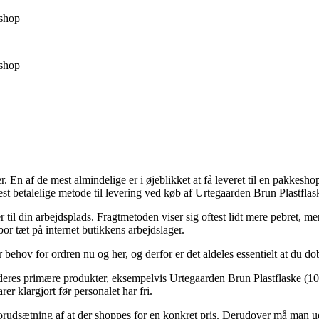
shop
shop
. En af de mest almindelige er i øjeblikket at få leveret til en pakkesho
 betalelige metode til levering ved køb af Urtegaarden Brun Plastflas
ler til din arbejdsplads. Fragtmetoden viser sig oftest lidt mere pebret, 
or tæt på internet butikkens arbejdslager.
 behov for ordren nu og her, og derfor er det aldeles essentielt at du 
 deres primære produkter, eksempelvis Urtegaarden Brun Plastflaske (1
er klargjort før personalet har fri.
rudsætning af at der shoppes for en konkret pris. Derudover må man udse