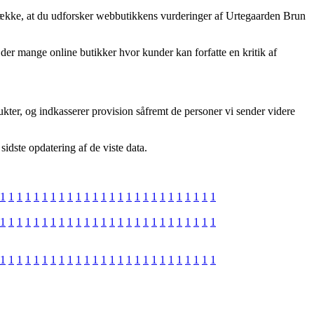
etrække, at du udforsker webbutikkens vurderinger af Urtegaarden Brun
der mange online butikker hvor kunder kan forfatte en kritik af
kter, og indkasserer provision såfremt de personer vi sender videre
idste opdatering af de viste data.
1
1
1
1
1
1
1
1
1
1
1
1
1
1
1
1
1
1
1
1
1
1
1
1
1
1
1
1
1
1
1
1
1
1
1
1
1
1
1
1
1
1
1
1
1
1
1
1
1
1
1
1
1
1
1
1
1
1
1
1
1
1
1
1
1
1
1
1
1
1
1
1
1
1
1
1
1
1