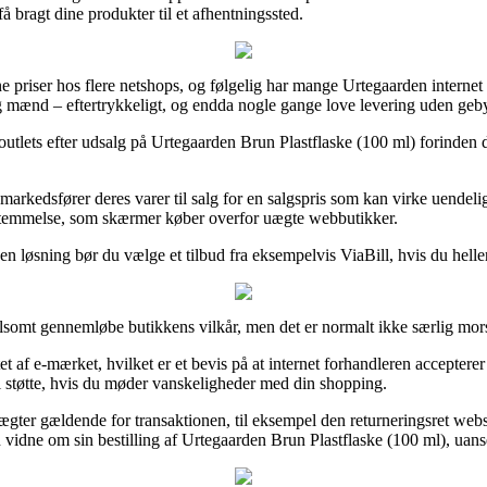
å bragt dine produkter til et afhentningssted.
priser hos flere netshops, og følgelig har mange Urtegaarden internet ou
r og mænd – eftertrykkeligt, og endda nogle gange love levering uden geby
e outlets efter udsalg på Urtegaarden Brun Plastflaske (100 ml) forinden
arkedsfører deres varer til salg for en salgspris som kan virke uendeligt
n bestemmelse, som skærmer køber overfor uægte webbutikker.
en løsning bør du vælge et tilbud fra eksempelvis ViaBill, hvis du hell
somt gennemløbe butikkens vilkår, men det er normalt ikke særlig mor
tet af e-mærket, hvilket er et bevis på at internet forhandleren acceptere
il støtte, hvis du møder vanskeligheder med din shopping.
ægter gældende for transaktionen, til eksempel den returneringsret websh
n vidne om sin bestilling af Urtegaarden Brun Plastflaske (100 ml), uan