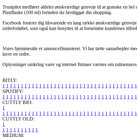
Trustpilot medfører aldeles ønskværdige genveje til at granske en he
Plastflaske (100 ml) forinden du færdiggør din shopping.
Facebook forærer dig tilsvarende en lang række ønskværdige genveje ti
ordreforløbet, som også kan benyttes til at fornemme kundernes tilfre
Vores hjemmeside er annoncefinansieret. Vi har tætte samarbejder med 
laver en ordre.
Oplysninger omkring varer og internet firmaer værnes om rutinemæssigt
BITLY:
1
1
1
1
1
1
1
1
1
1
1
1
1
1
1
1
1
1
1
1
1
1
1
1
1
1
1
1
1
1
1
1
1
1
1
1
1
SPOTIFY:
1
1
1
1
1
1
1
1
1
1
1
1
1
1
1
1
1
1
1
1
1
1
1
1
1
1
1
1
1
1
1
1
1
1
1
1
1
CUTTLY BIO:
1
1
1
1
1
1
1
1
1
1
1
1
1
1
1
1
1
1
1
1
1
1
1
1
1
1
1
1
1
1
1
1
1
1
1
1
1
1
CUTTLY OLD:
1
1
1
1
1
1
1
1
1
1
1
MEDIUM: