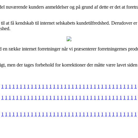
l del nuværende kunders anmeldelser og på grund af dette er det at for
l at få kendskab til internet selskabets kundetilfredshed. Derudover er 
dshed.
en række internet forretninger når vi præsenterer forretningernes produ
, men der tages forbehold for korrektioner der måtte være lavet siden s
1
1
1
1
1
1
1
1
1
1
1
1
1
1
1
1
1
1
1
1
1
1
1
1
1
1
1
1
1
1
1
1
1
1
1
1
1
1
1
1
1
1
1
1
1
1
1
1
1
1
1
1
1
1
1
1
1
1
1
1
1
1
1
1
1
1
1
1
1
1
1
1
1
1
1
1
1
1
1
1
1
1
1
1
1
1
1
1
1
1
1
1
1
1
1
1
1
1
1
1
1
1
1
1
1
1
1
1
1
1
1