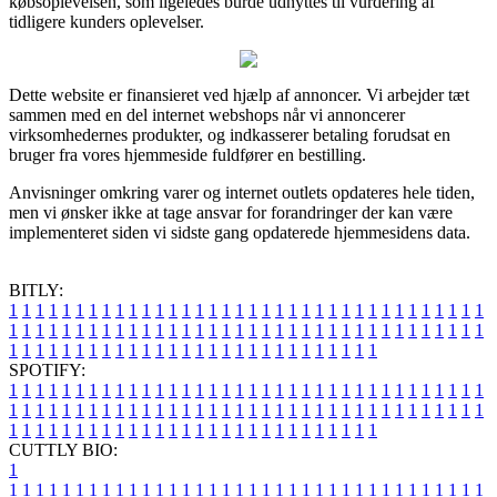
købsoplevelsen, som ligeledes burde udnyttes til vurdering af
tidligere kunders oplevelser.
Dette website er finansieret ved hjælp af annoncer. Vi arbejder tæt
sammen med en del internet webshops når vi annoncerer
virksomhedernes produkter, og indkasserer betaling forudsat en
bruger fra vores hjemmeside fuldfører en bestilling.
Anvisninger omkring varer og internet outlets opdateres hele tiden,
men vi ønsker ikke at tage ansvar for forandringer der kan være
implementeret siden vi sidste gang opdaterede hjemmesidens data.
BITLY:
1
1
1
1
1
1
1
1
1
1
1
1
1
1
1
1
1
1
1
1
1
1
1
1
1
1
1
1
1
1
1
1
1
1
1
1
1
1
1
1
1
1
1
1
1
1
1
1
1
1
1
1
1
1
1
1
1
1
1
1
1
1
1
1
1
1
1
1
1
1
1
1
1
1
1
1
1
1
1
1
1
1
1
1
1
1
1
1
1
1
1
1
1
1
1
1
1
1
1
1
SPOTIFY:
1
1
1
1
1
1
1
1
1
1
1
1
1
1
1
1
1
1
1
1
1
1
1
1
1
1
1
1
1
1
1
1
1
1
1
1
1
1
1
1
1
1
1
1
1
1
1
1
1
1
1
1
1
1
1
1
1
1
1
1
1
1
1
1
1
1
1
1
1
1
1
1
1
1
1
1
1
1
1
1
1
1
1
1
1
1
1
1
1
1
1
1
1
1
1
1
1
1
1
1
CUTTLY BIO:
1
1
1
1
1
1
1
1
1
1
1
1
1
1
1
1
1
1
1
1
1
1
1
1
1
1
1
1
1
1
1
1
1
1
1
1
1