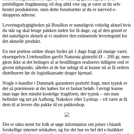
prisbilligste fragtløsning vil dog altid vise sig at være at du selv
henter produkterne, men dette forudsætter at du er nærved e-
shoppens adresse.
Leveringsdygtigheden på Bouillon er naturligvis virkelig aktuel hvis
du står og skal bruge pakken inden for få dage, og af den grund er
det naturligvis aktuelt at vi studerer den estimerede leveringstid for
det aktuelle produkt.
En stor portion online shops byder på 1 dags fragt på mange varer,
eksempelvis Urtebouillon gærfri Naturata glutenfri Ø – 200 gr, men
glem ikke at det betinges af at bestillingen realiseres tidligere end et
givent tidspunkt, således at de har udsigt til at kunne nå at få ordren
distribueret før de logistikansatte drager hjemad.
Nogle e-handler i Danmark garanterer portofri fragt, men typisk er
det så præmissen at der købes for et fastsat beløb. I øvrigt kunne
man tage den mindst kostelige fragtform, der typisk – om man
befinder sig tæt på Aalborg, Nakskov eller Lystrup – vil være at få
dem til at levere din pakke til en pakkeshop.
Det er ultra nemt for folk at søge information om priser i blandt
forskellige internet selskaber, og for det har en hel del e-butikker