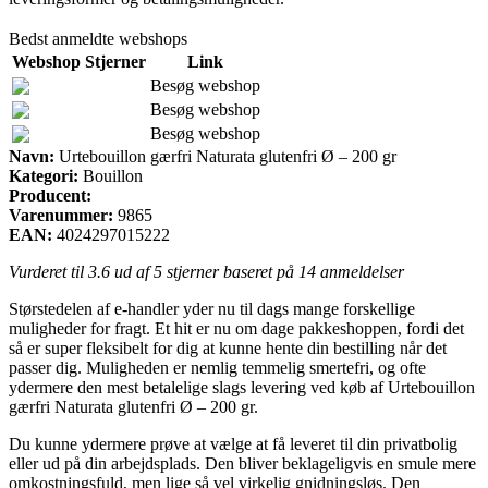
Bedst anmeldte webshops
Webshop
Stjerner
Link
Besøg webshop
Besøg webshop
Besøg webshop
Navn:
Urtebouillon gærfri Naturata glutenfri Ø – 200 gr
Kategori:
Bouillon
Producent:
Varenummer:
9865
EAN:
4024297015222
Vurderet til
3.6
ud af 5 stjerner baseret på
14
anmeldelser
Størstedelen af e-handler yder nu til dags mange forskellige
muligheder for fragt. Et hit er nu om dage pakkeshoppen, fordi det
så er super fleksibelt for dig at kunne hente din bestilling når det
passer dig. Muligheden er nemlig temmelig smertefri, og ofte
ydermere den mest betalelige slags levering ved køb af Urtebouillon
gærfri Naturata glutenfri Ø – 200 gr.
Du kunne ydermere prøve at vælge at få leveret til din privatbolig
eller ud på din arbejdsplads. Den bliver beklageligvis en smule mere
omkostningsfuld, men lige så vel virkelig gnidningsløs. Den