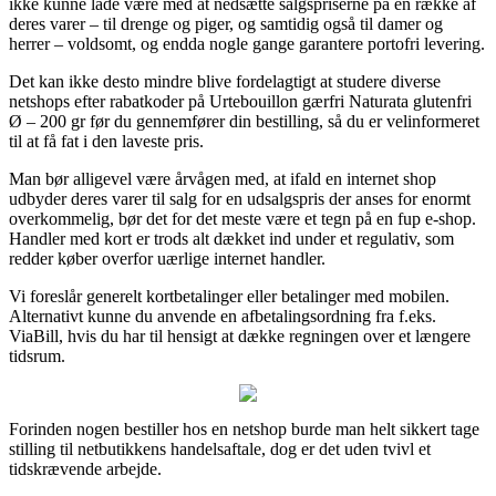
ikke kunne lade være med at nedsætte salgspriserne på en række af
deres varer – til drenge og piger, og samtidig også til damer og
herrer – voldsomt, og endda nogle gange garantere portofri levering.
Det kan ikke desto mindre blive fordelagtigt at studere diverse
netshops efter rabatkoder på Urtebouillon gærfri Naturata glutenfri
Ø – 200 gr før du gennemfører din bestilling, så du er velinformeret
til at få fat i den laveste pris.
Man bør alligevel være årvågen med, at ifald en internet shop
udbyder deres varer til salg for en udsalgspris der anses for enormt
overkommelig, bør det for det meste være et tegn på en fup e-shop.
Handler med kort er trods alt dækket ind under et regulativ, som
redder køber overfor uærlige internet handler.
Vi foreslår generelt kortbetalinger eller betalinger med mobilen.
Alternativt kunne du anvende en afbetalingsordning fra f.eks.
ViaBill, hvis du har til hensigt at dække regningen over et længere
tidsrum.
Forinden nogen bestiller hos en netshop burde man helt sikkert tage
stilling til netbutikkens handelsaftale, dog er det uden tvivl et
tidskrævende arbejde.