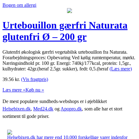
Bogen om allergi
Urtebouillon gærfri Naturata
glutenfri Ø – 200 gr
Glutenfri økologisk gærfri vegetabilsk urtebouillon fra Naturata.
Forarbejdningsproces: Opbevaring Ved kølig rumtemperatur, mørkt.
Næringsindhold pr. 100 gr. Energi: 740kj/177kcal, protein: 1,5gr.,
kulhydrater: 42gr.(heraf 2,5gr. sukker), fedt: 0,5.(heraf
(Læs mere)
39.56
kr.
(Vis fragtpris)
Læs mere »
Køb nu »
De mest populære sundheds-webshops er i øjeblikket
Helsebixen.dk
,
Med24.dk
og
Apopro.dk
, som alle har et stort
sortiment til gode priser.
Helsebixen.dk har mere end 10.000 forskellige varer indenfor