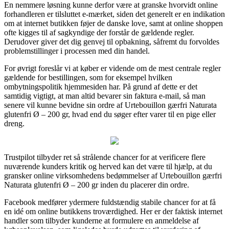
En nemmere løsning kunne derfor være at granske hvorvidt online
forhandleren er tilsluttet e-mærket, siden det generelt er en indikation
om at internet butikken føjer de danske love, samt at online shoppen
ofte kigges til af sagkyndige der forstår de gældende regler.
Derudover giver det dig genvej til opbakning, såfremt du forvoldes
problemstillinger i processen med din handel.
For øvrigt foreslår vi at køber er vidende om de mest centrale regler
gældende for bestillingen, som for eksempel hvilken
ombytningspolitik hjemmesiden har. På grund af dette er det
samtidig vigtigt, at man altid bevarer sin faktura e-mail, så man
senere vil kunne bevidne sin ordre af Urtebouillon gærfri Naturata
glutenfri Ø – 200 gr, hvad end du søger efter varer til en pige eller
dreng.
Trustpilot tilbyder ret så strålende chancer for at verificere flere
nuværende kunders kritik og herved kan det være til hjælp, at du
gransker online virksomhedens bedømmelser af Urtebouillon gærfri
Naturata glutenfri Ø – 200 gr inden du placerer din ordre.
Facebook medfører ydermere fuldstændig stabile chancer for at få
en idé om online butikkens troværdighed. Her er der faktisk internet
handler som tilbyder kunderne at formulere en anmeldelse af