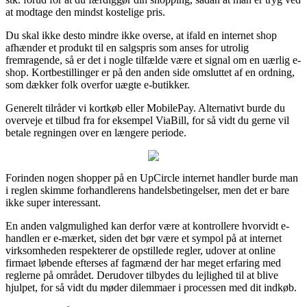
at modtage den mindst kostelige pris.
Du skal ikke desto mindre ikke overse, at ifald en internet shop
afhænder et produkt til en salgspris som anses for utrolig
fremragende, så er det i nogle tilfælde være et signal om en uærlig e-
shop. Kortbestillinger er på den anden side omsluttet af en ordning,
som dækker folk overfor uægte e-butikker.
Generelt tilråder vi kortkøb eller MobilePay. Alternativt burde du
overveje et tilbud fra for eksempel ViaBill, for så vidt du gerne vil
betale regningen over en længere periode.
Forinden nogen shopper på en UpCircle internet handler burde man
i reglen skimme forhandlerens handelsbetingelser, men det er bare
ikke super interessant.
En anden valgmulighed kan derfor være at kontrollere hvorvidt e-
handlen er e-mærket, siden det bør være et sympol på at internet
virksomheden respekterer de opstillede regler, udover at online
firmaet løbende efterses af fagmænd der har meget erfaring med
reglerne på området. Derudover tilbydes du lejlighed til at blive
hjulpet, for så vidt du møder dilemmaer i processen med dit indkøb.