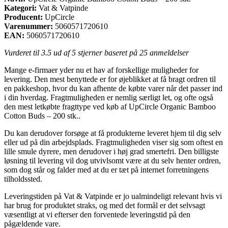
Kategori:
Vat & Vatpinde
Producent:
UpCircle
Varenummer:
5060571720610
EAN:
5060571720610
Vurderet til
3.5
ud af 5 stjerner baseret på
25
anmeldelser
Mange e-firmaer yder nu et hav af forskellige muligheder for
levering. Den mest benyttede er for øjeblikket at få bragt ordren til
en pakkeshop, hvor du kan afhente de købte varer når det passer ind
i din hverdag. Fragtmuligheden er nemlig særligt let, og ofte også
den mest letkøbte fragttype ved køb af UpCircle Organic Bamboo
Cotton Buds – 200 stk..
Du kan derudover forsøge at få produkterne leveret hjem til dig selv
eller ud på din arbejdsplads. Fragtmuligheden viser sig som oftest en
lille smule dyrere, men derudover i høj grad smertefri. Den billigste
løsning til levering vil dog utvivlsomt være at du selv henter ordren,
som dog står og falder med at du er tæt på internet forretningens
tilholdssted.
Leveringstiden på Vat & Vatpinde er jo ualmindeligt relevant hvis vi
har brug for produktet straks, og med det formål er det selvsagt
væsentligt at vi efterser den forventede leveringstid på den
pågældende vare.