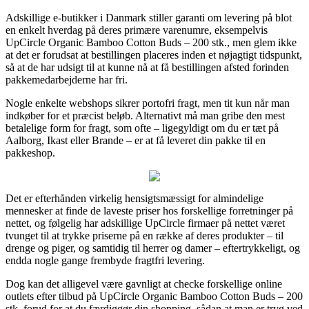
Adskillige e-butikker i Danmark stiller garanti om levering på blot
en enkelt hverdag på deres primære varenumre, eksempelvis
UpCircle Organic Bamboo Cotton Buds – 200 stk., men glem ikke
at det er forudsat at bestillingen placeres inden et nøjagtigt tidspunkt,
så at de har udsigt til at kunne nå at få bestillingen afsted forinden
pakkemedarbejderne har fri.
Nogle enkelte webshops sikrer portofri fragt, men tit kun når man
indkøber for et præcist beløb. Alternativt må man gribe den mest
betalelige form for fragt, som ofte – ligegyldigt om du er tæt på
Aalborg, Ikast eller Brande – er at få leveret din pakke til en
pakkeshop.
Det er efterhånden virkelig hensigtsmæssigt for almindelige
mennesker at finde de laveste priser hos forskellige forretninger på
nettet, og følgelig har adskillige UpCircle firmaer på nettet været
tvunget til at trykke priserne på en række af deres produkter – til
drenge og piger, og samtidig til herrer og damer – eftertrykkeligt, og
endda nogle gange frembyde fragtfri levering.
Dog kan det alligevel være gavnligt at checke forskellige online
outlets efter tilbud på UpCircle Organic Bamboo Cotton Buds – 200
stk. forud for at du færdiggør din shopping, sådan at man er tryg ved