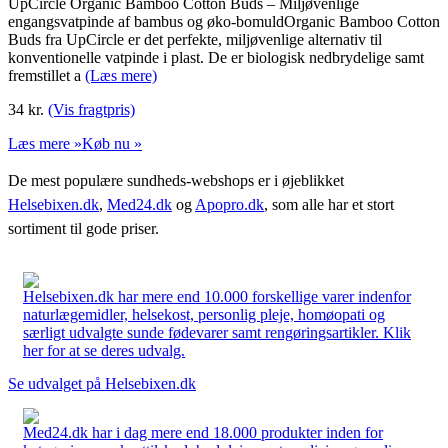
UpCircle Organic Bamboo Cotton Buds – Miljøvenlige
engangsvatpinde af bambus og øko-bomuldOrganic Bamboo Cotton
Buds fra UpCircle er det perfekte, miljøvenlige alternativ til
konventionelle vatpinde i plast. De er biologisk nedbrydelige samt
fremstillet a
(Læs mere)
34
kr.
(Vis fragtpris)
Læs mere »
Køb nu »
De mest populære sundheds-webshops er i øjeblikket
Helsebixen.dk
,
Med24.dk
og
Apopro.dk
, som alle har et stort
sortiment til gode priser.
Helsebixen.dk har mere end 10.000 forskellige varer indenfor
naturlægemidler, helsekost, personlig pleje, homøopati og
særligt udvalgte sunde fødevarer samt rengøringsartikler. Klik
her for at se deres udvalg.
Se udvalget på Helsebixen.dk
Med24.dk har i dag mere end 18.000 produkter inden for