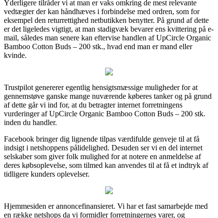
Yderligere tilråder vi at man er vaks omkring de mest relevante
vedtægter der kan håndhæves i forbindelse med ordren, som for
eksempel den returrettighed netbutikken benytter. På grund af dette
er det ligeledes vigtigt, at man stadigvæk bevarer ens kvittering på e-
mail, således man senere kan eftervise handlen af UpCircle Organic
Bamboo Cotton Buds – 200 stk., hvad end man er mand eller
kvinde.
Trustpilot genererer egentlig hensigtsmæssige muligheder for at
gennemstøve ganske mange nuværende køberes tanker og på grund
af dette går vi ind for, at du betragter internet forretningens
vurderinger af UpCircle Organic Bamboo Cotton Buds – 200 stk.
inden du handler.
Facebook bringer dig lignende tilpas værdifulde genveje til at få
indsigt i netshoppens pålidelighed. Desuden ser vi en del internet
selskaber som giver folk mulighed for at notere en anmeldelse af
deres købsoplevelse, som tilmed kan anvendes til at få et indtryk af
tidligere kunders oplevelser.
Hjemmesiden er annoncefinansieret. Vi har et fast samarbejde med
en række netshops da vi formidler forretningernes varer, og