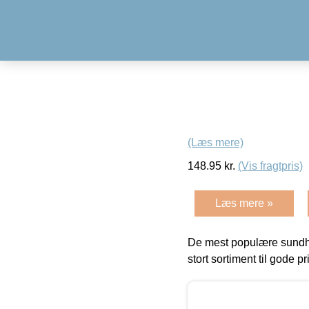
(Læs mere)
148.95
kr.
(Vis fragtpris)
Læs mere »
De mest populære sundh
stort sortiment til gode pr