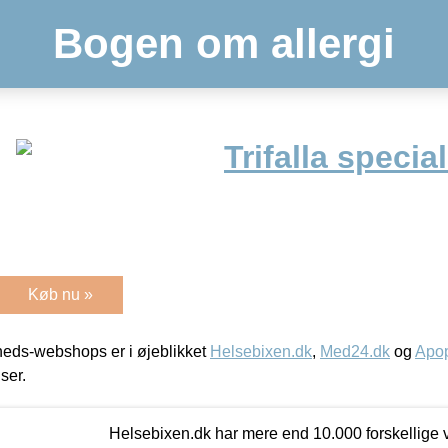
Bogen om allergi
Trifalla special
Køb nu »
eds-webshops er i øjeblikket
Helsebixen.dk
,
Med24.dk
og
Apop
iser.
Helsebixen.dk har mere end 10.000 forskellige v