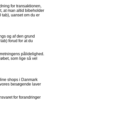
ydning for transaktionen,
nt, at man altid bibeholder
0 tab), uanset om du er
tings og af den grund
ab) forud for at du
rretningens pålidelighed.
løbet, som lige så vel
nline shops i Danmark
at vores besøgende laver
svaret for forandringer