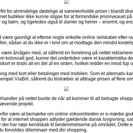
frit for almindelige dødelige at sammenholde priser i blandt dive
ternet butikker ikke kunne slippe for at formindske prisniveauet på
er og børn, og ligeledes også til damer og herrer – enormt, og 
d være gavnligt at efterse nogle enkelte online selskaber efter ra
ller, sådan at du ikke er i tvivl om at modtage den mindst kosteli
være årvågen med, at såfremt en forretning på nettet reklamerer 
m kolossalt god, kunne det undertiden være et karakteristika der
skort er trods alt en del af en orden, hvilket redder en imod fup
ping med kort eller betalinger med mobilen. Som et alternativ ka
empel ViaBill, såfremt du tilstræber at afdrage prisen af flere 
 forhandler på nettet burde de når alt kommer til alt betragte sho
krævende projekt.
derfor være at bemærke om online virksomheden er e-mærke godk
 for at internet shoppen adlyder gældende dansk lovgivning, s
r der har nøje kendskab til bestemmelserne på området. Dette er
t du forvoldes dilemmaer med din shopping.