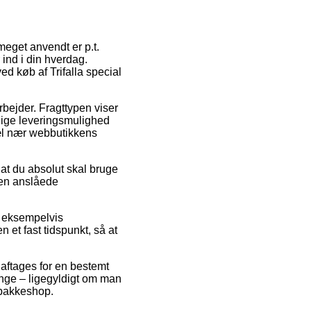
meget anvendt er p.t.
ind i din hverdag.
ed køb af Trifalla special
rbejder. Fragttypen viser
lige leveringsmulighed
pæl nær webbutikkens
 at du absolut skal bruge
den anslåede
, eksempelvis
n et fast tidspunkt, så at
 aftages for en bestemt
ange – ligegyldigt om man
n pakkeshop.