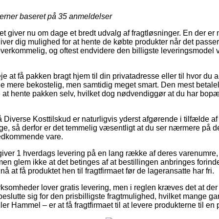
jerner baseret på
35
anmeldelser
tet giver nu om dage et bredt udvalg af fragtløsninger. En der er 
ver dig mulighed for at hente de købte produkter når det passer 
overkommelig, og oftest endvidere den billigste leveringsmodel v
 at få pakken bragt hjem til din privatadresse eller til hvor du a
de mere bekostelig, men samtidig meget smart. Den mest betale
ære at hente pakken selv, hvilket dog nødvendiggør at du har bo
iverse Kosttilskud er naturligvis yderst afgørende i tilfælde af
age, så derfor er det temmelig væsentligt at du ser nærmere på 
vedkommende vare.
giver 1 hverdags levering på en lang række af deres varenumre
 men glem ikke at det betinges af at bestillingen anbringes forinde
nå at få produktet hen til fragtfirmaet før de lageransatte har fri.
rksomheder lover gratis levering, men i reglen kræves det at der
eslutte sig for den prisbilligste fragtmulighed, hvilket mange g
er Hammel – er at få fragtfirmaet til at levere produkterne til e