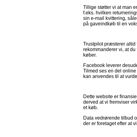
Tillige støtter vi at man 
f.eks. hvilken returnering
sin e-mail kvittering, så
på gaveindkøb til en voks
Trustpilot præsterer alti
rekommanderer vi, at du t
køber.
Facebook leverer desuden
Tilmed ses en del online 
kan anvendes til at vurd
Dette website er finansi
derved at vi fremviser vi
et køb.
Data vedrørende tilbud o
der er foretaget efter at