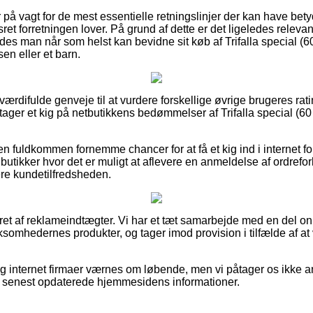
er på vagt for de mest essentielle retningslinjer der kan have bet
sret forretningen lover. På grund af dette er det ligeledes releva
ledes man når som helst kan bevidne sit køb af Trifalla special (6
en eller et barn.
d værdifulde genveje til at vurdere forskellige øvrige brugeres ra
ager et kig på netbutikkens bedømmelser af Trifalla special (60 t
 fuldkommen fornemme chancer for at få et kig ind i internet fo
butikker hvor det er muligt at aflevere en anmeldelse af ordrefor
ere kundetilfredsheden.
eret af reklameindtægter. Vi har et tæt samarbejde med en del o
rksomhedernes produkter, og tager imod provision i tilfælde af 
g internet firmaer værnes om løbende, men vi påtager os ikke an
 vi senest opdaterede hjemmesidens informationer.