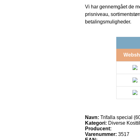
Vi har gennemgået de mes
prisniveau, sortimentstø
betalingsmuligheder.
Websh
Navn:
Trifalla special (6
Kategori:
Diverse Kostti
Producent:
Varenummer:
3517
EAN: