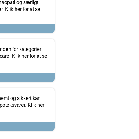
møopati og særligt
 Klik her for at se
nden for kategorier
re. Klik her for at se
emt og sikkert kan
oteksvarer. Klik her