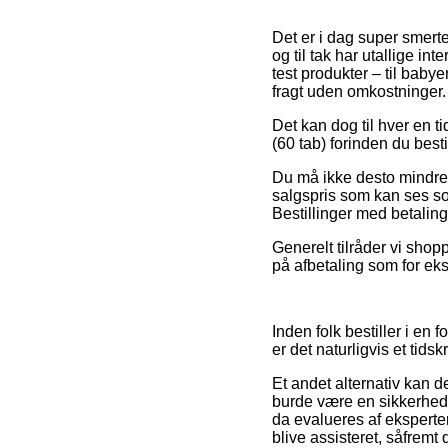
Det er i dag super smerte
og til tak har utallige in
test produkter – til baby
fragt uden omkostninger.
Det kan dog til hver en ti
(60 tab) forinden du besti
Du må ikke desto mindre 
salgspris som kan ses so
Bestillinger med betaling
Generelt tilråder vi shop
på afbetaling som for eks
Inden folk bestiller i en
er det naturligvis et tids
Et andet alternativ kan 
burde være en sikkerhed
da evalueres af eksperte
blive assisteret, såfrem