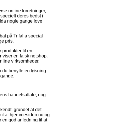
rse online forretninger,
 specielt deres bedst i
endda nogle gange love
bat på Trifalla special
ge pris.
produkter til en
 viser en falsk netshop.
 online virksomheder.
n du benytte en løsning
omgange.
ppens handelsaftale, dog
endt, grundet at det
amt at hjemmesiden nu og
 en god anledning til at