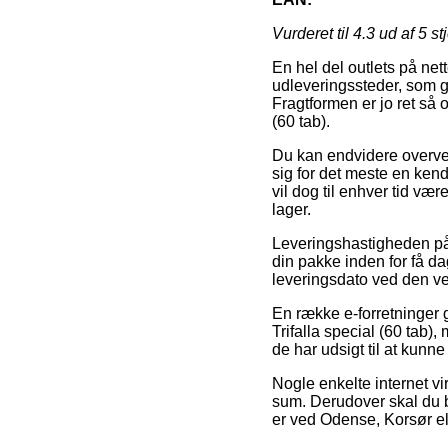
Vurderet til
4.3
ud af 5 st
En hel del outlets på net
udleveringssteder, som gi
Fragtformen er jo ret så 
(60 tab).
Du kan endvidere overveje
sig for det meste en ken
vil dog til enhver tid v
lager.
Leveringshastigheden på D
din pakke inden for få d
leveringsdato ved den 
En række e-forretninger 
Trifalla special (60 tab),
de har udsigt til at kunne 
Nogle enkelte internet vi
sum. Derudover skal du b
er ved Odense, Korsør ell