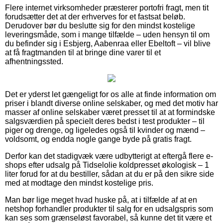
Flere internet virksomheder præsterer portofri fragt, men tit
forudsætter det at der erhverves for et fastsat beløb.
Derudover bør du beslutte sig for den mindst kostelige
leveringsmåde, som i mange tilfælde – uden hensyn til om
du befinder sig i Esbjerg, Aabenraa eller Ebeltoft – vil blive
at få fragtmanden til at bringe dine varer til et
afhentningssted.
Det er yderst let gængeligt for os alle at finde information om
priser i blandt diverse online selskaber, og med det motiv har
masser af online selskaber været presset til at at formindske
salgsværdien på specielt deres bedst i test produkter – til
piger og drenge, og ligeledes også til kvinder og mænd –
voldsomt, og endda nogle gange byde på gratis fragt.
Derfor kan det stadigvæk være udbytterigt at eftergå flere e-
shops efter udsalg på Tidselolie koldpresset økologisk – 1
liter forud for at du bestiller, sådan at du er på den sikre side
med at modtage den mindst kostelige pris.
Man bør lige meget hvad huske på, at i tilfælde af at en
netshop forhandler produkter til salg for en udsalgspris som
kan ses som grænseløst favorabel, så kunne det tit være et