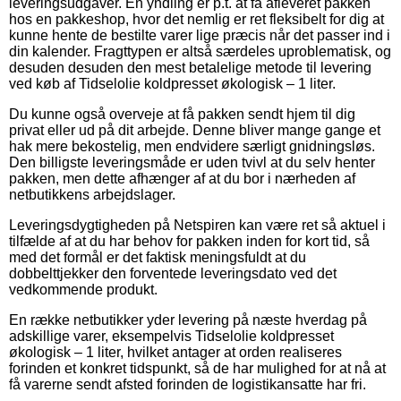
leveringsudgaver. En yndling er p.t. at få afleveret pakken
hos en pakkeshop, hvor det nemlig er ret fleksibelt for dig at
kunne hente de bestilte varer lige præcis når det passer ind i
din kalender. Fragttypen er altså særdeles uproblematisk, og
desuden desuden den mest betalelige metode til levering
ved køb af Tidselolie koldpresset økologisk – 1 liter.
Du kunne også overveje at få pakken sendt hjem til dig
privat eller ud på dit arbejde. Denne bliver mange gange et
hak mere bekostelig, men endvidere særligt gnidningsløs.
Den billigste leveringsmåde er uden tvivl at du selv henter
pakken, men dette afhænger af at du bor i nærheden af
netbutikkens arbejdslager.
Leveringsdygtigheden på Netspiren kan være ret så aktuel i
tilfælde af at du har behov for pakken inden for kort tid, så
med det formål er det faktisk meningsfuldt at du
dobbelttjekker den forventede leveringsdato ved det
vedkommende produkt.
En række netbutikker yder levering på næste hverdag på
adskillige varer, eksempelvis Tidselolie koldpresset
økologisk – 1 liter, hvilket antager at orden realiseres
forinden et konkret tidspunkt, så de har mulighed for at nå at
få varerne sendt afsted forinden de logistikansatte har fri.