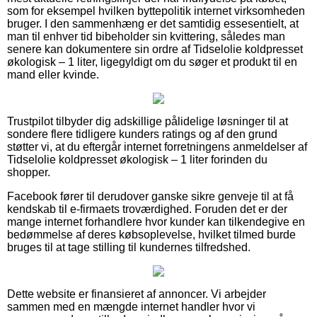
som for eksempel hvilken byttepolitik internet virksomheden
bruger. I den sammenhæng er det samtidig essesentielt, at
man til enhver tid bibeholder sin kvittering, således man
senere kan dokumentere sin ordre af Tidselolie koldpresset
økologisk – 1 liter, ligegyldigt om du søger et produkt til en
mand eller kvinde.
Trustpilot tilbyder dig adskillige pålidelige løsninger til at
sondere flere tidligere kunders ratings og af den grund
støtter vi, at du eftergår internet forretningens anmeldelser af
Tidselolie koldpresset økologisk – 1 liter forinden du
shopper.
Facebook fører til derudover ganske sikre genveje til at få
kendskab til e-firmaets troværdighed. Foruden det er der
mange internet forhandlere hvor kunder kan tilkendegive en
bedømmelse af deres købsoplevelse, hvilket tilmed burde
bruges til at tage stilling til kundernes tilfredshed.
Dette website er finansieret af annoncer. Vi arbejder
sammen med en mængde internet handler hvor vi