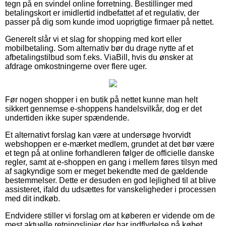
tegn på en svindel online forretning. Bestillinger med
betalingskort er imidlertid indbefattet af et regulativ, der
passer på dig som kunde imod uoprigtige firmaer på nettet.
Generelt slår vi et slag for shopping med kort eller
mobilbetaling. Som alternativ bør du drage nytte af et
afbetalingstilbud som f.eks. ViaBill, hvis du ønsker at
afdrage omkostningerne over flere uger.
Før nogen shopper i en butik på nettet kunne man helt
sikkert gennemse e-shoppens handelsvilkår, dog er det
undertiden ikke super spændende.
Et alternativt forslag kan være at undersøge hvorvidt
webshoppen er e-mærket medlem, grundet at det bør være
et tegn på at online forhandleren følger de officielle danske
regler, samt at e-shoppen en gang i mellem føres tilsyn med
af sagkyndige som er meget bekendte med de gældende
bestemmelser. Dette er desuden en god lejlighed til at blive
assisteret, ifald du udsættes for vanskeligheder i processen
med dit indkøb.
Endvidere stiller vi forslag om at køberen er vidende om de
mest aktuelle retningslinjer der har indflydelse på købet,