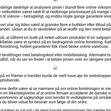
mindelige dødelige at analysere priser i blandt flere online virks
 netbutikker været nødt til at nedbringe prisniveauet på mange af
m til voksne – betragteligt, og endda nogle gange garantere lev
vel vise sig tiden værd at granske flere e-butikker efter tilbud p
ndel, sådan at du er skudsikker på at skaffe sig den mest betale
, at såfremt en butik på nettet udlover produkter til en salgspr
 tilfælde være et symbol på en bedragerisk online forretning. Kø
 forordning, hvilket garanterer folk imod falske online varehuse.
or bestillinger med betalingskort eller mobilbetaling. Alternativt
Bill, når du ser en fordel i at betale prisen over en længere per
 på en Rømer e-handler burde de reelt have øje for webshoppens
 ophidsende.
unne derfor være at se nærmere på om online forretningen er m
 er en tilkendegivelse af at online firmaet accepterer de danske l
nitoreres af sagkyndige som kender til vedtægterne på området
is du bliver udsat for besvær som følge af din ordre.
 at køber er sat ind i de mest basale retningslinjer der gælder f