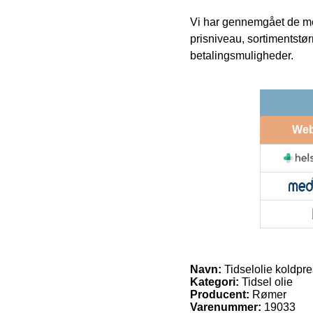
Vi har gennemgået de mes
prisniveau, sortimentstø
betalingsmuligheder.
We
Navn:
Tidselolie koldpr
Kategori:
Tidsel olie
Producent:
Rømer
Varenummer:
19033