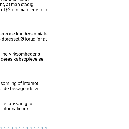
nt, at man stadig
set Ø, om man leder efter
nværende kunders omtaler
oldpresset Ø forud for at
online virksomhedens
af deres købsoplevelse,
samling af internet
f at de besøgende vi
llet ansvarlig for
 informationer.
1
1
1
1
1
1
1
1
1
1
1
1
1