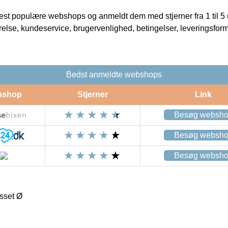
t populære webshops og anmeldt dem med stjerner fra 1 til 5 ud
rrelse, kundeservice, brugervenlighed, betingelser, leveringsfor
Bedst anmeldte webshops
bshop
Stjerner
Link
Besøg websh
Besøg websh
Besøg websh
esset Ø