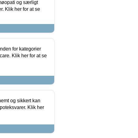
møopati og særligt
 Klik her for at se
nden for kategorier
re. Klik her for at se
emt og sikkert kan
oteksvarer. Klik her