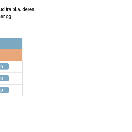
 fra bl.a. deres
mer og
op
op
op