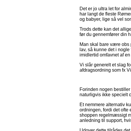
Det er jo ultra let for al
har langt de fleste Rømer
og babyer, lige så vel so
Trods dette kan det allige
før du gennemfører din ha
Man skal bare være obs på
lav, så kunne det i nogle
imidlertid omfavnet af en
Vi slår generelt et slag f
afdragsordning som fx Via
Forinden nogen bestiller
naturligvis ikke specielt
Et nemmere alternativ k
ordningen, fordi det ofte
shoppen regelmæssigt mo
anledning til support, hv
Udover dette tilrådes det