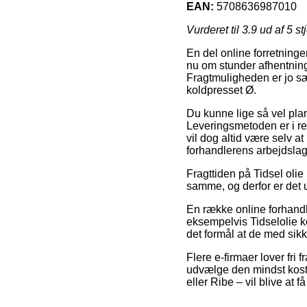
EAN:
5708636987010
Vurderet til
3.9
ud af 5 st
En del online forretninge
nu om stunder afhentning
Fragtmuligheden er jo sær
koldpresset Ø.
Du kunne lige så vel planl
Leveringsmetoden er i reg
vil dog altid være selv at
forhandlerens arbejdslag
Fragttiden på Tidsel oli
samme, og derfor er det u
En række online forhandl
eksempelvis Tidselolie ko
det formål at de med sikk
Flere e-firmaer lover fri
udvælge den mindst koste
eller Ribe – vil blive at f