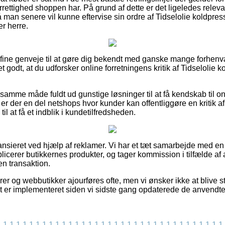
rettighed shoppen har. På grund af dette er det ligeledes releva
 man senere vil kunne eftervise sin ordre af Tidselolie koldpres
er herre.
re fine genveje til at gøre dig bekendt med ganske mange forhe
t godt, at du udforsker online forretningens kritik af Tidselolie k
 samme måde fuldt ud gunstige løsninger til at få kendskab til 
t er der en del netshops hvor kunder kan offentliggøre en kritik 
til at få et indblik i kundetilfredsheden.
nsieret ved hjælp af reklamer. Vi har et tæt samarbejde med en 
publicerer butikkernes produkter, og tager kommission i tilfælde a
en transaktion.
r og webbutikker ajourføres ofte, men vi ønsker ikke at blive sti
lt er implementeret siden vi sidste gang opdaterede de anvendte
1
1
1
1
1
1
1
1
1
1
1
1
1
1
1
1
1
1
1
1
1
1
1
1
1
1
1
1
1
1
1
1
1
1
1