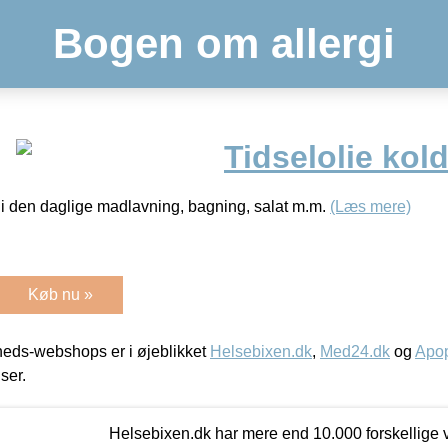
Bogen om allergi
Tidselolie kol
g i den daglige madlavning, bagning, salat m.m.
(Læs mere)
Køb nu »
eds-webshops er i øjeblikket
Helsebixen.dk
,
Med24.dk
og
Apop
iser.
Helsebixen.dk har mere end 10.000 forskellige v