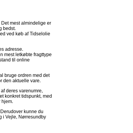
g. Det mest almindelige er
g bedst.
hed ved køb af Tidselolie
des adresse.
en mest letkøbte fragttype
tand til online
kal bruge ordren med det
r den aktuelle vare.
e af deres varenumre,
 et konkret tidspunkt, med
r hjem.
is. Derudover kunne du
g i Vejle, Nørresundby