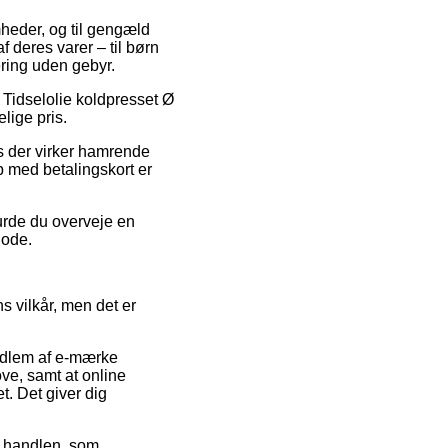
omheder, og til gengæld
 deres varer – til børn
ering uden gebyr.
å Tidselolie koldpresset Ø
lige pris.
is der virker hamrende
b med betalingskort er
 burde du overveje en
iode.
 vilkår, men det er
edlem af e-mærke
ove, samt at online
. Det giver dig
or handlen, som