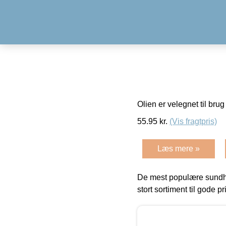
Olien er velegnet til bru
55.95
kr.
(Vis fragtpris)
Læs mere »
De mest populære sundh
stort sortiment til gode pr