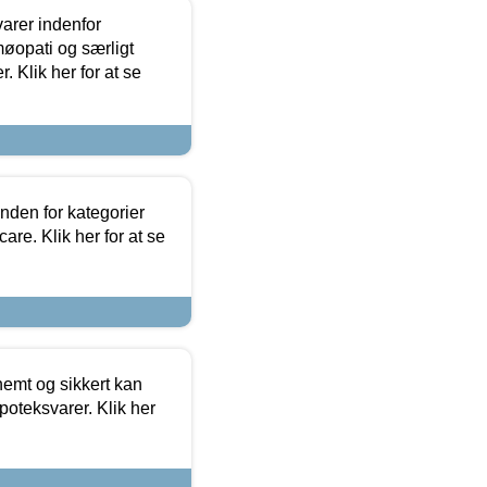
arer indenfor
møopati og særligt
 Klik her for at se
nden for kategorier
re. Klik her for at se
emt og sikkert kan
oteksvarer. Klik her