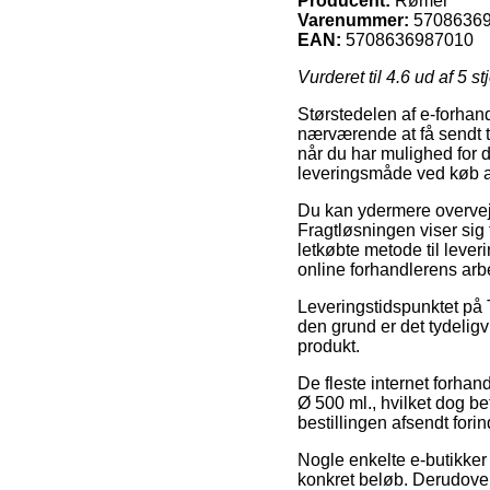
Producent:
Rømer
Varenummer:
5708636
EAN:
5708636987010
Vurderet til
4.6
ud af 5 st
Størstedelen af e-forhand
nærværende at få sendt til
når du har mulighed for de
leveringsmåde ved køb af
Du kan ydermere overveje a
Fragtløsningen viser sig
letkøbte metode til lever
online forhandlerens arb
Leveringstidspunktet på T
den grund er det tydelig
produkt.
De fleste internet forhan
Ø 500 ml., hvilket dog bet
bestillingen afsendt for
Nogle enkelte e-butikker 
konkret beløb. Derudover