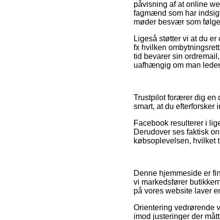
påvisning af at online we
fagmænd som har indsigt i
møder besvær som følge 
Ligeså støtter vi at du 
fx hvilken ombytningsrett
tid bevarer sin ordremail
uafhængig om man leder ef
Trustpilot forærer dig en
smart, at du efterforsker
Facebook resulterer i lig
Derudover ses faktisk on
købsoplevelsen, hvilket ti
Denne hjemmeside er fin
vi markedsfører butikker
på vores website laver en
Orientering vedrørende va
imod justeringer der mått