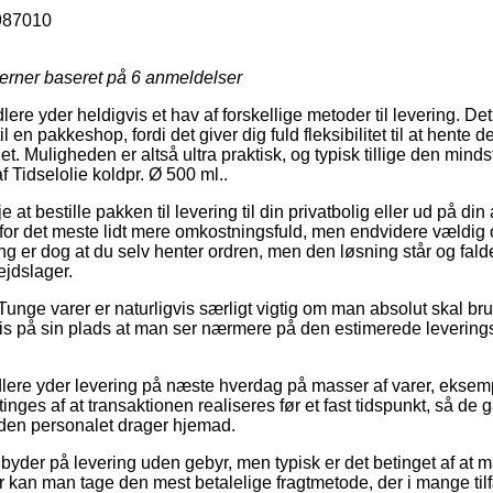
987010
jerner baseret på
6
anmeldelser
lere yder heldigvis et hav af forskellige metoder til levering. De
 en pakkeshop, fordi det giver dig fuld fleksibilitet til at hente
t. Muligheden er altså ultra praktisk, og typisk tillige den minds
 Tidselolie koldpr. Ø 500 ml..
t bestille pakken til levering til din privatbolig eller ud på din
 for det meste lidt mere omkostningsfuld, men endvidere vældi
ing er dog at du selv henter ordren, men den løsning står og fald
ejdslager.
unge varer er naturligvis særligt vigtig om man absolut skal bru
vis på sin plads at man ser nærmere på den estimerede leveringst
dlere yder levering på næste hverdag på masser af varer, eksemp
inges af at transaktionen realiseres før et fast tidspunkt, så de 
inden personalet drager hjemad.
byder på levering uden gebyr, men typisk er det betinget af at m
 kan man tage den mest betalelige fragtmetode, der i mange til