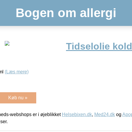
Bogen om allergi
Tidselolie kol
 ml
(Læs mere)
Køb nu »
eds-webshops er i øjeblikket
Helsebixen.dk
,
Med24.dk
og
Apop
iser.