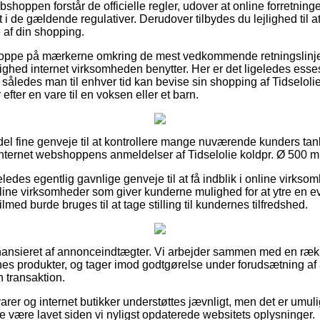
bshoppen forstår de officielle regler, udover at online forretning
 de gældende regulativer. Derudover tilbydes du lejlighed til at 
af din shopping.
er oppe på mærkerne omkring de mest vedkommende retningslinjer
ighed internet virksomheden benytter. Her er det ligeledes essese
, således man til enhver tid kan bevise sin shopping af Tidselolie
ter en vare til en voksen eller et barn.
 del fine genveje til at kontrollere mange nuværende kunders tan
 internet webshoppens anmeldelser af Tidselolie koldpr. Ø 500 ml
eledes egentlig gavnlige genveje til at få indblik i online virk
line virksomheder som giver kunderne mulighed for at ytre en ev
lmed burde bruges til at tage stilling til kundernes tilfredshed.
ansieret af annonceindtægter. Vi arbejder sammen med en rækk
nes produkter, og tager imod godtgørelse under forudsætning af
 transaktion.
rer og internet butikker understøttes jævnligt, men det er umulig
e være lavet siden vi nyligst opdaterede websitets oplysninger.