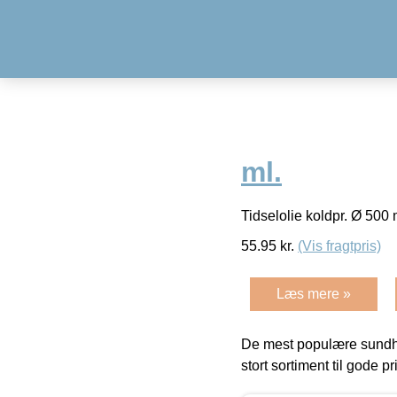
ml.
Tidselolie koldpr. Ø 500
55.95
kr.
(Vis fragtpris)
Læs mere »
De mest populære sundh
stort sortiment til gode pr