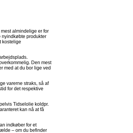
t mest almindelige er for
 de nyindkøbte produkter
t kostelige
 arbejdsplads.
g overkommelig. Den mest
er med at du bor lige ved
ge varerne straks, så af
id for det respektive
elvis Tidselolie koldpr.
garanteret kan nå at få
an indkøber for et
fælde – om du befinder