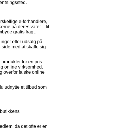
hentningssted.
rskellige e-forhandlere,
erne på deres varer – til
byde gratis fragt.
tninger efter udsalg på
e side med at skaffe sig
produkter for en pris
ig online virksomhed.
g overfor falske online
u udnytte et tilbud som
butikkens
edlem, da det ofte er en