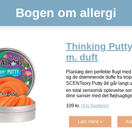
Bogen om allergi
Thinking Putty
m. duft
Planlæg den perfekte flugt med
og de drømmende dufte fra tro
SCENTsory Putty â¢ går langt ud
en total sensorisk oplevelse s
dine sanser med det fløjlsagtig
109
kr.
(Vis fragtpris)
Læs mere »
Kø