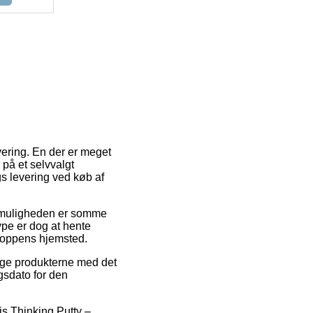
evering. En der er meget
på et selvvalgt
gs levering ved køb af
ragtmuligheden er somme
ype er dog at hente
shoppens hjemsted.
uge produkterne med det
gsdato for den
is Thinking Putty –