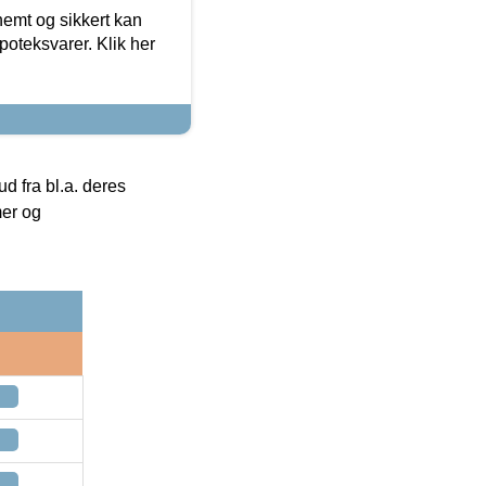
emt og sikkert kan
oteksvarer. Klik her
 fra bl.a. deres
mer og