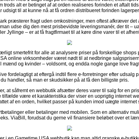
 trods alt er betinget af at orden realiseres forinden et aftalt ti
 udsigt til at kunne nå at få ordren distribueret forinden lagerper
rk præsterer fragt uden omkostninger, men oftest afkræver det a
 man udse dig den mest prisbevidste leveringsmanér, der tit – 
r Jyllinge – er at få fragtfirmaet til at køre dine varer til et afhe
rligt smertefrit for alle at analysere priser på forskellige shops p
 online virksomheder været nødt til at nedbringe salgspriserne
til mænd og kvinder – voldsomt, og endda nogle gange love fragt
live fordelagtigt at eftergå indtil flere e-forretninger efter udsalg
 du handler, så man er skudsikker på at få den billigste pris.
r, at såfremt en webbutik afsætter deres varer til salg for en pri
le tilfælde være et karakteristika der viser en uoprigtig internet
attet af en orden, hvilket passer på kunden imod uægte internet 
ortbetalinger eller betalinger med mobilen. Som en alternativ mu
eks. ViaBill, forudsat du gerne vil finansiere beløbet over et læ
ller i en Gametime USA webbutik kan man altid granske e-butikke