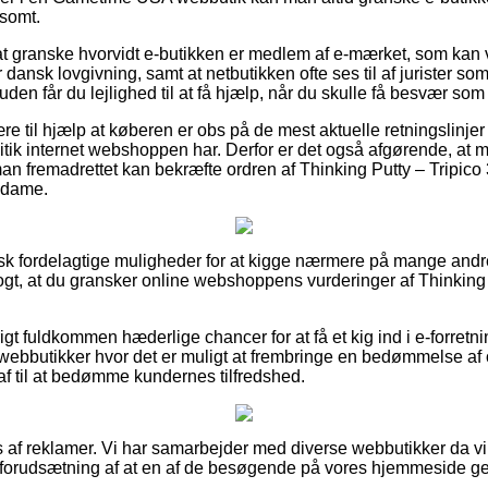
rsomt.
t granske hvorvidt e-butikken er medlem af e-mærket, som kan 
tår dansk lovgivning, samt at netbutikken ofte ses til af jurister
en får du lejlighed til at få hjælp, når du skulle få besvær som 
e til hjælp at køberen er obs på de mest aktuelle retningslinjer 
itik internet webshoppen har. Derfor er det også afgørende, a
an fremadrettet kan bekræfte ordren af Thinking Putty – Tripico 
r dame.
tisk fordelagtige muligheder for at kigge nærmere på mange and
ogt, at du gransker online webshoppens vurderinger af Thinking P
igt fuldkommen hæderlige chancer for at få et kig ind i e-forretni
ebbutikker hvor det er muligt at frembringe en bedømmelse af o
af til at bedømme kundernes tilfredshed.
s af reklamer. Vi har samarbejder med diverse webbutikker da vi
 forudsætning af at en af de besøgende på vores hjemmeside g