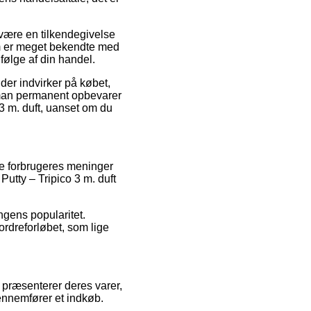
være en tilkendegivelse
 som er meget bekendte med
følge af din handel.
der indvirker på købet,
t man permanent opbevarer
3 m. duft, uanset om du
re forbrugeres meninger
utty – Tripico 3 m. duft
ngens popularitet.
rdreforløbet, som lige
 præsenterer deres varer,
ennemfører et indkøb.