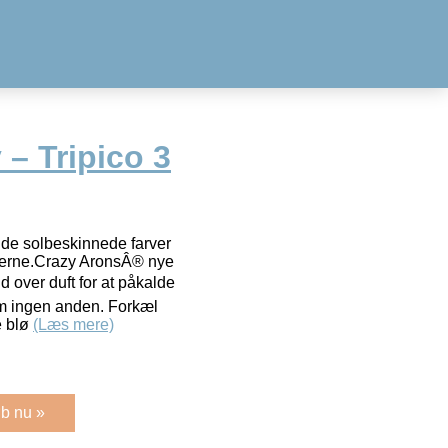
 – Tripico 3
 de solbeskinnede farver
perne.Crazy AronsÂ® nye
 over duft for at påkalde
om ingen anden. Forkæl
e blø
(Læs mere)
b nu »