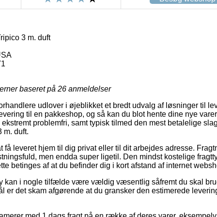
ripico 3 m. duft
USA
71
jerner baseret på
26
anmeldelser
orhandlere udlover i øjeblikket et bredt udvalg af løsninger til l
vering til en pakkeshop, og så kan du blot hente dine nye varer 
 ekstremt problemfri, samt typisk tilmed den mest betalelige sla
 m. duft.
 få leveret hjem til dig privat eller til dit arbejdes adresse. F
tningsfuld, men endda super ligetil. Den mindst kostelige fragtt
te betinges af at du befinder dig i kort afstand af internet web
kan i nogle tilfælde være vældig væsentlig såfremt du skal br
l er det skam afgørende at du gransker den estimerede leverin
lamerer med 1 dags fragt på en række af deres varer, eksempelv