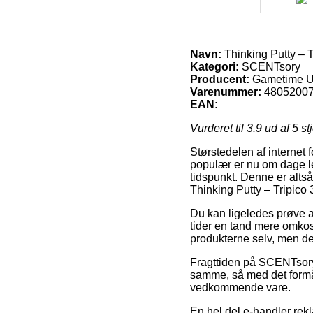
Navn:
Thinking Putty – T
Kategori:
SCENTsory
Producent:
Gametime 
Varenummer:
4805200
EAN:
Vurderet til
3.9
ud af 5 st
Størstedelen af internet f
populær er nu om dage le
tidspunkt. Denne er altså
Thinking Putty – Tripico 3
Du kan ligeledes prøve at
tider en tand mere omkos
produkterne selv, men det
Fragttiden på SCENTsory 
samme, så med det formå
vedkommende vare.
En hel del e-handler rek