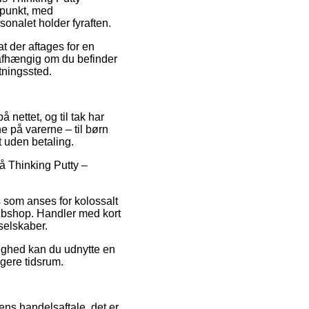
dspunkt, med
sonalet holder fyraften.
t der aftages for en
uafhængig om du befinder
ntningssted.
å nettet, og til tak har
 på varerne – til børn
 uden betaling.
 på Thinking Putty –
s som anses for kolossalt
 webshop. Handler med kort
selskaber.
lighed kan du udnytte en
ngere tidsrum.
ns handelsaftale, det er