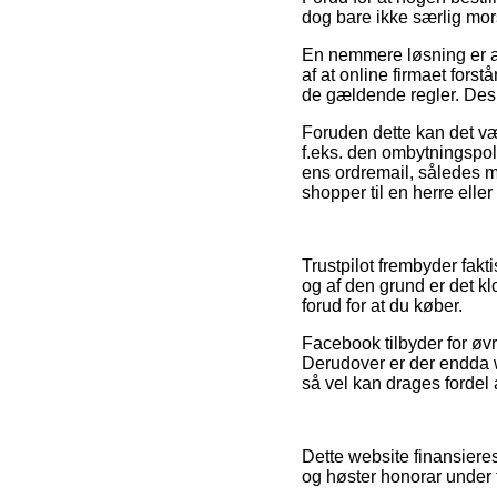
dog bare ikke særlig mo
En nemmere løsning er a
af at online firmaet fors
de gældende regler. Desud
Foruden dette kan det vær
f.eks. den ombytningspol
ens ordremail, således m
shopper til en herre elle
Trustpilot frembyder fak
og af den grund er det kl
forud for at du køber.
Facebook tilbyder for øvr
Derudover er der endda w
så vel kan drages fordel 
Dette website finansiere
og høster honorar under