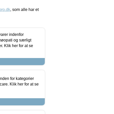
ro.dk
, som alle har et
arer indenfor
møopati og særligt
 Klik her for at se
nden for kategorier
re. Klik her for at se