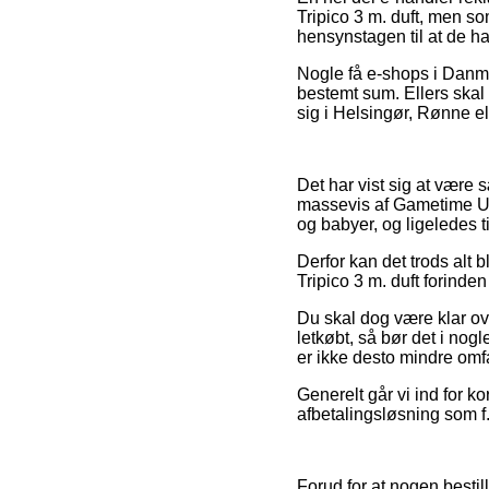
Tripico 3 m. duft, men som
hensynstagen til at de har
Nogle få e-shops i Danma
bestemt sum. Ellers skal
sig i Helsingør, Rønne elle
Det har vist sig at være sæ
massevis af Gametime USA
og babyer, og ligeledes 
Derfor kan det trods alt b
Tripico 3 m. duft forinden
Du skal dog være klar ove
letkøbt, så bør det i nog
er ikke desto mindre omf
Generelt går vi ind for k
afbetalingsløsning som f.
Forud for at nogen besti