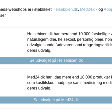
eds-webshops er i øjeblikket
Helsebixen.dk
,
Med24.dk
og
Apop
iser.
Helsebixen.dk har mere end 10.000 forskellige v
naturlægemidler, helsekost, personlig pleje, ho
udvalgte sunde fødevarer samt rengøringsartikler.
deres udvalg.
Se udvalget på Helsebixen.dk
Med24.dk har i dag mere end 18.000 produkter i
som kosttilskud, hudpleje samt medicin og medica
deres udvalg.
Se udvalget på Med24.dk