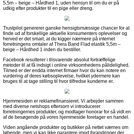
5,5m – beige – Hårdhed 1, uden hensyn til om du er på
udkig efter produkter til en pige eller dreng.
Trustpilot genererer ganske hensigtsmæssige chancer for at
finde ud af forskellige aktuelle konsumenters oplevelser og
herved er det smart, at du kigger nærmere på internet
forretningens omtaler af Thera Band Flad elastik 5,5m –
beige – Hårdhed 1 inden du bestiller.
Facebook resulterer i tilsvarende absolut fortræffelige
metoder til at få indsigt i online virksomhedens pålidelighed.
Tilmed er der endda internet firmaer hvor du kan notere en
vurdering af deres købsoplevelse, hvilket ydermere kan
bruges til at tage stilling til hvor tilfredse kunderne er.
Hjemmesiden er reklamefinansieret. Vi arbejder sammen
med diverse netshops eftersom vi introducerer
forretningernes produkter, og modtager honorar for så vidt en
af de besøgende på vores hjemmeside foretager en handel.
Viden angående produkter og butikker på nettet værnes om
løbende, men vi kan ikke garantere imod forandringer der