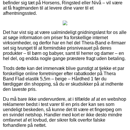
befinder sig tæt på Horsens, Ringsted eller Nivå – vil være
at få fragtmanden til at levere dine varer til et
afhentningssted.
Det har vist sig at være ualmindeligt gnidningsløst for os alle
at søge information om priser fra forskellige internet
virksomheder, og derfor har en hel del Thera-Band e-firmaer
set sig tvunget til at formindske prisniveauet på deres
produkter – til børn og babyer, samt til herrer og damer – en
hel del, og endda nogle gange præstere fragt uden betaling.
Trods dette kan det immervæk blive gunstigt at tjekke et par
forskellige online forretninger efter rabatkoder på Thera
Band Flad elastik 5,5m – beige – Hårdhed 1 før du
færdiggør din shopping, så du er skudsikker på at indhente
den laveste pris.
Du må bare ikke undervurdere, at i tilfælde af at en webshop
reklamerer bedst i test varer til en pris der kan ses som
uendeligt beskeden, så kunne det tit være et fingerpeg om
en svindel netshop. Handler med kort er ikke desto mindre
omfavnet af et lovbud, der sikrer folk overfor falske
forhandlere på nettet.