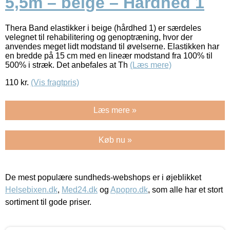
5,5m – beige – Hårdhed 1
Thera Band elastikker i beige (hårdhed 1) er særdeles
velegnet til rehabilitering og genoptræning, hvor der
anvendes meget lidt modstand til øvelserne. Elastikken har
en bredde på 15 cm med en lineær modstand fra 100% til
500% i stræk. Det anbefales at Th
(Læs mere)
110
kr.
(Vis fragtpris)
Læs mere »
Køb nu »
De mest populære sundheds-webshops er i øjeblikket
Helsebixen.dk
,
Med24.dk
og
Apopro.dk
, som alle har et stort
sortiment til gode priser.