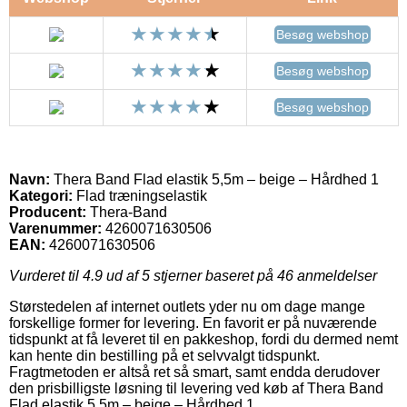
Besøg webshop
Besøg webshop
Besøg webshop
Navn:
Thera Band Flad elastik 5,5m – beige – Hårdhed 1
Kategori:
Flad træningselastik
Producent:
Thera-Band
Varenummer:
4260071630506
EAN:
4260071630506
Vurderet til
4.9
ud af 5 stjerner baseret på
46
anmeldelser
Størstedelen af internet outlets yder nu om dage mange
forskellige former for levering. En favorit er på nuværende
tidspunkt at få leveret til en pakkeshop, fordi du dermed nemt
kan hente din bestilling på et selvvalgt tidspunkt.
Fragtmetoden er altså ret så smart, samt endda derudover
den prisbilligste løsning til levering ved køb af Thera Band
Flad elastik 5,5m – beige – Hårdhed 1.