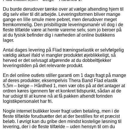
Du burde derudover tænke over at vælge afsending hjem til
dig selv eller til dit arbejde. Leveringsformen bliver mange
gange en lille smule mere pebret, men derudover meget
fremkommelig. Den prisbilligste leveringsmanér vil dog i de
fleste tilfælde være at hente varerne selv, som jo beroer på
at du fysisk befinder dig i nærheden af online butikkens
lager.
Antal dages levering på Flad træningselastik er selvfølgelig
vældig aktuel ifald vi mangler produktet øjeblikkeligt, så
herved er det selvsagt afgørende at du dobbelttjekker
leveringstiden på det relevante produkt.
En del online outlets stiller garanti om 1 dags fragt på mange
af deres produkter, eksempelvis Thera Band Flad elastik
5,5m – beige – Hårdhed 1, men vær obs på at det antager at
ordren køres igennem før et konkret tidspunkt, sådan at de
har udsigt til at kunne nå at få pakken afsendt forinden
logistikpersonalet har fri.
Nogle internet butikker lover fragt uden betaling, men i de
fleste tilfælde forudsætter det at der bestilles for et præcist
beløb. I øvrigt kan du gribe den mindst kostelige løsning til
levering, der i de fleste tilfælde – uden hensyn til om du