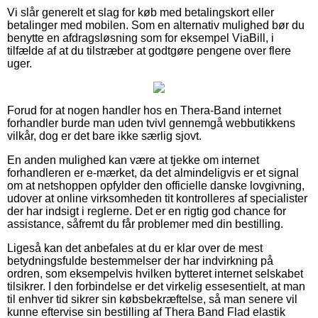
Vi slår generelt et slag for køb med betalingskort eller
betalinger med mobilen. Som en alternativ mulighed bør du
benytte en afdragsløsning som for eksempel ViaBill, i
tilfælde af at du tilstræber at godtgøre pengene over flere
uger.
Forud for at nogen handler hos en Thera-Band internet
forhandler burde man uden tvivl gennemgå webbutikkens
vilkår, dog er det bare ikke særlig sjovt.
En anden mulighed kan være at tjekke om internet
forhandleren er e-mærket, da det almindeligvis er et signal
om at netshoppen opfylder den officielle danske lovgivning,
udover at online virksomheden tit kontrolleres af specialister
der har indsigt i reglerne. Det er en rigtig god chance for
assistance, såfremt du får problemer med din bestilling.
Ligeså kan det anbefales at du er klar over de mest
betydningsfulde bestemmelser der har indvirkning på
ordren, som eksempelvis hvilken bytteret internet selskabet
tilsikrer. I den forbindelse er det virkelig essesentielt, at man
til enhver tid sikrer sin købsbekræftelse, så man senere vil
kunne eftervise sin bestilling af Thera Band Flad elastik